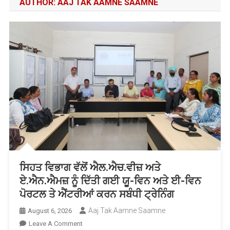
AUTHOR:
AAJ TAK AAMNE SAAMNE
ਸਿਹਤ ਵਿਭਾਗ ਵੱਲੋਂ ਐਲ.ਐਚ.ਵੀਜ਼ ਅਤੇ
ਏ.ਐਨ.ਐਮਜ਼ ਨੂੰ ਦਿੱਤੀ ਗਈ ਯੂ-ਵਿਨ ਅਤੇ ਈ-ਵਿਨ
ਪੋਰਟਲ ਤੇ ਐਂਟਰੀਆਂ ਕਰਨ ਸਬੰਧੀ ਟ੍ਰੇਨਿੰਗ
Aaj Tak Aamne Saamne
August 6, 2026
On
Leave A Comment