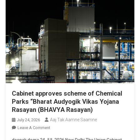
Cabinet approves scheme of Chemical
Parks “Bharat Audyogik Vikas Yojana
Rasayan (BHAVYA Rasayan)
Aaj Tak Aamne Saamne
July 24, 2026
On
Leave A Comment
Cabinet
deepak dogra 24 JUL 2026 New Delhi The Union Cabinet