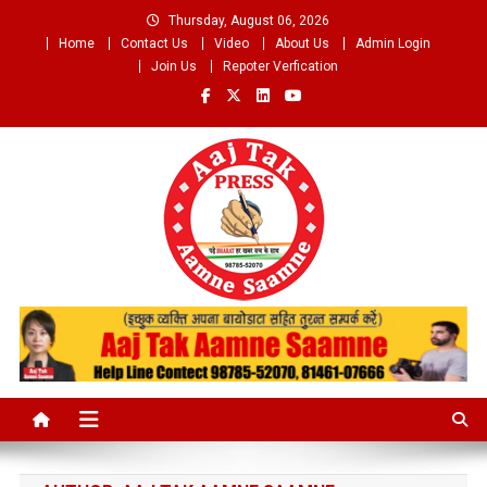
Skip
Thursday, August 06, 2026
to
Home
Contact Us
Video
About Us
Admin Login
content
Join Us
Repoter Verfication
Aaj Tak Aamne Saamne.com