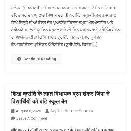
ਸਿਹਤ
ਜਲੰਧਰ (ਚੇਤਨ ਪੁਰੀ) – ਸਿਵਲ ਸਰਜਨ ਡਾ. ਰਾਜੇਸ਼ ਗਰਗ ਦੇ ਦਿਸ਼ਾ-ਨਿਰਦੇਸ਼ਾਂ
ਵਿਭਾਗ
ਤਹਿਤ ਸਹੀਦ ਬਾਬੂ ਲਾਭ ਸਿੰਘ ਯਾਦਗਾਰੀ ਨਰਸਿੰਗ ਸਕੂਲ ਸਿਵਲ ਹਸਪਤਾਲ
ਵੱਲੋਂ
ਵਿਖੇ ਜਿਲ੍ਹੇ ਦੀਆਂ ਕੋਲਡ ਚੇਨ ਪੁਆਇੰਟ ਹੈਂਡਲਰ ਸਮੂਹ ਐਲਐਚਵੀਜ਼ ਅਤੇ
ਐਲ.ਐਚ.ਵੀਜ਼
ਏਐਨਐਮਜ਼ ਲਈ ਯੂ-ਵਿਨ ਪੋਰਟਲ ਅਤੇ ਈ-ਵਿਨ ਪੋਰਟਲ ਬਾਰੇ ਟ੍ਰੇਨਿੰਗ ਸੈਸ਼ਨ
ਅਤੇ
ਏ.ਐਨ.ਐਮਜ਼
ਦਾ ਆਯੋਜਨ ਕੀਤਾ ਗਿਆ। ਇਹ ਟ੍ਰੇਨਿੰਗ ਪੁਨੀਤ ਕੁਮਾਰ ਯੂ-ਵਿਨ
ਨੂੰ
ਕੋਆਰਡੀਨੇਟਰ ਪ੍ਰੋਜੈਕਟ ਐਸੋਸੀਏਟ (ਯੂਸੀਪੀਏ), ਕਿਰਨ […]
ਦਿੱਤੀ
ਗਈ
Continue Reading
ਯੂ-
ਵਿਨ
ਅਤੇ
ਈ-
ਵਿਨ
शिक्षा क्रांति के तहत विधायक ब्रम शंकर जिंपा ने
ਪੋਰਟਲ
विद्यार्थियों को बांटे स्कूल बैग
ਤੇ
ਐਂਟਰੀਆਂ
Aaj Tak Aamne Saamne
August 6, 2026
ਕਰਨ
On
Leave A Comment
ਸਬੰਧੀ
शिक्षा
होशियारपुर, (जॉली) अगस्त: पंजाब सरकार के शिक्षा क्रांति अभियान के तहत
ਟ੍ਰੇਨਿੰਗ