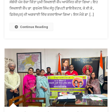
ਸੰਬੰਧੀ ਪੰਜ ਰੋਜ਼ਾ ਕਿੱਤਾ ਮੁਖੀ ਸਿਖਲਾਈ ਕੈਂਪ ਆਯੋਜਿਤ ਕੀਤਾ ਗਿਆ। ਇਹ
ਫ਼ਿਰੋਜ਼ਪੁਰ
ਵਿਖੇ
ਸਿਖਲਾਈ ਕੈਂਪ ਡਾ. ਗੁਰਮੇਲ ਸਿੰਘ ਸੰਧੂ (ਡਿਪਟੀ ਡਾਇਰੈਕਟਰ, ਕੇ.ਵੀ.ਕੇ.,
ਸਾਬਣ
ਫ਼ਿਰੋਜ਼ਪੁਰ) ਦੀ ਅਗਵਾਈ ਵਿੱਚ ਕਰਵਾਇਆ ਗਿਆ। ਇਸ ਮੌਕੇ ਡਾ. […]
ਅਤੇ
ਸਫ਼ਾਈ
Continue Reading
ਪਦਾਰਥ
ਬਣਾਉਣ
ਸਬੰਧੀ
ਕਿੱਤਾ
ਮੁੱਖੀ
ਸਿਖਲਾਈ
ਕੈਂਪ
ਆਯੋਜਿਤ