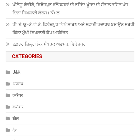
ਪੀਏਯੂੑ-ਕੇਵੀਕੇ, ਫਿਰੋਜ਼ਪੁਰ ਵੱਲੋਂ ਫਸਲਾਂ ਦੀ ਰਹਿੰਦ-ਖੂੰਹਦ ਦੀ ਸੰਭਾਲ ਤਹਿਤ ਪੰਜ
ਦਿਨਾਂ ਸਿਖਲਾਈ ਕੋਰਸ ਮੁਕੰਮਲ
ਪੀ. ਏ. ਯੂ.-ਕੇ.ਵੀ.ਕੇ. ਫ਼ਿਰੋਜ਼ਪੁਰ ਵਿਖੇ ਸਾਬਣ ਅਤੇ ਸਫ਼ਾਈ ਪਦਾਰਥ ਬਣਾਉਣ ਸਬੰਧੀ
ਕਿੱਤਾ ਮੁੱਖੀ ਸਿਖਲਾਈ ਕੈਂਪ ਆਯੋਜਿਤ
ਦਫ਼ਤਰ ਜ਼ਿਲ੍ਹਾ ਲੋਕ ਸੰਪਰਕ ਅਫ਼ਸਰ, ਫ਼ਿਰੋਜ਼ਪੁਰ
CATEGORIES
J&K
अपराध
करियर
करोबार
खेल
देश