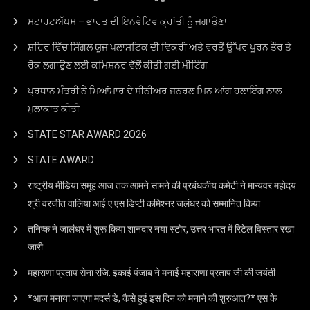
ਸਟਾਰਟਅੱਪਸ – ਭਾਰਤ ਦੀ ਇਨੋਵੇਟਿਵ ਕ੍ਰਾਂਤੀ ਨੂੰ ਜਗਾਉਣਾ
ਸ਼ਹਿਰ ਵਿੱਚ ਸਿੰਗਲ ਯੂਜ ਪਲਾਸਟਿਕ ਦੀ ਵਿਕਰੀ ਅਤੇ ਵਰਤੋਂ ਉੱਪਰ ਪੂਰਨ ਤੌਰ ਤੇ
ਰੋਕ ਲਗਾਉਣ ਲਈ ਕਮਿਸ਼ਨਰ ਵੱਲੋਂ ਕੀਤੀ ਗਈ ਮੀਟਿੰਗ
ਪ੍ਰਧਾਨ ਮੰਤਰੀ ਨੇ ਮਿਆਂਮਾਰ ਦੇ ਸੀਨੀਅਰ ਜਨਰਲ ਮਿਨ ਆਂਗ ਹਲਾਇੰਗ ਨਾਲ
ਮੁਲਾਕਾਤ ਕੀਤੀ
STATE STAR AWARD 2O26
STATE AWARD
राष्ट्रीय मीडिया समूह आज तक आमने सामने की प्रबंधकीय कमेटी ने मान्यवर महोदय
श्री वरजीत वालिया आई ए एस डिप्टी कमिश्नर जलंधर को सम्मानित किया
तनिष्क ने जालंधर में शुरू किया शानदार नया स्टोर, उत्तर भारत में रिटेल विस्तार रखा
जारी
महाराणा प्रताप सेना रजि: इकाई पंजाब ने मनाई महाराणा प्रताप जी की जयंती
*आज मनाया जाएगा मदर्स डे, कैसे हुई इस दिन को मनाने की शुरुआत?* एस के