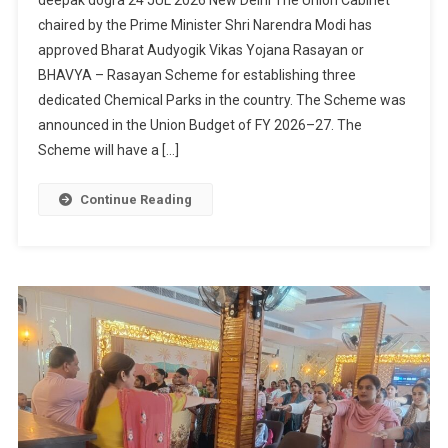
Approves
chaired by the Prime Minister Shri Narendra Modi has
Scheme
approved Bharat Audyogik Vikas Yojana Rasayan or
Of
BHAVYA – Rasayan Scheme for establishing three
Chemical
Parks
dedicated Chemical Parks in the country. The Scheme was
“Bharat
announced in the Union Budget of FY 2026–27. The
Audyogik
Scheme will have a […]
Vikas
Yojana
Continue Reading
Rasayan
(BHAVYA
Rasayan)