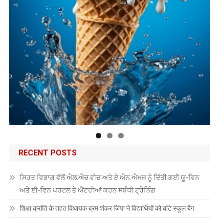
RECENT POSTS
ਸਿਹਤ ਵਿਭਾਗ ਵੱਲੋਂ ਐਲ.ਐਚ.ਵੀਜ਼ ਅਤੇ ਏ.ਐਨ.ਐਮਜ਼ ਨੂੰ ਦਿੱਤੀ ਗਈ ਯੂ-ਵਿਨ
ਅਤੇ ਈ-ਵਿਨ ਪੋਰਟਲ ਤੇ ਐਂਟਰੀਆਂ ਕਰਨ ਸਬੰਧੀ ਟ੍ਰੇਨਿੰਗ
शिक्षा क्रांति के तहत विधायक ब्रम शंकर जिंपा ने विद्यार्थियों को बांटे स्कूल बैग