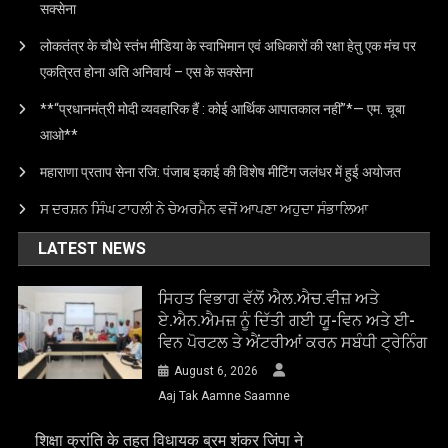
सक्सेना
लोकतंत्र के चौथे स्तंभ मीडिया के स्वाभिमान एवं अधिकारों की रक्षा हेतु एक मंच पर
एकत्रित होना अति अनिवार्य – एस के सक्सेना
**“प्रधानमंत्री मोदी व्यवहारिक हैं : कोई आर्थिक आपातकाल नहीं”*— एम. चूबा
आओ**
महाराणा प्रताप सेना रजि: पंजाब इकाई की विशेष मीटिंग जलंधर में हुई अयोजत
ਸ ਦਰਸ਼ਨ ਸਿੰਘ ਟਾਹਲੀ ਨੇ ਚੇਅਰਮੈਨ ਵਜੋਂ ਆਪਣਾ ਅਹੁਦਾ ਸੰਭਾਲਿਆ
LATEST NEWS
ਸਿਹਤ ਵਿਭਾਗ ਵੱਲੋਂ ਐਲ.ਐਚ.ਵੀਜ਼ ਅਤੇ
ਏ.ਐਨ.ਐਮਜ਼ ਨੂੰ ਦਿੱਤੀ ਗਈ ਯੂ-ਵਿਨ ਅਤੇ ਈ-
ਵਿਨ ਪੋਰਟਲ ਤੇ ਐਂਟਰੀਆਂ ਕਰਨ ਸਬੰਧੀ ਟ੍ਰੇਨਿੰਗ
August 6, 2026
Aaj Tak Aamne Saamne
शिक्षा क्रांति के तहत विधायक ब्रम शंकर जिंपा ने