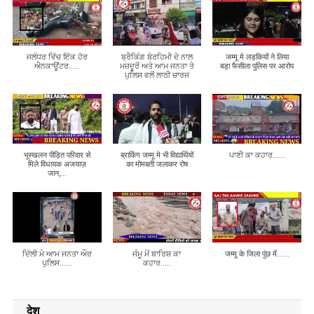
ਜਲੰਧਰ ਵਿੱਚ ਇੱਕ ਹੋਰ
ਬ੍ਰੈਕਿੰਗ ਬੇਰਹਿਮੀ ਦੇ ਨਾਲ
जम्मू मे लड़कियों ने लिया
ਐਨਕਾਊਂਟਰ.....
ਮਜ਼ਦੂਰੋਂ ਅਤੇ ਆਮ ਜਨਤਾ ਤੇ
बड़ा फैसीला पुलिस पर आरोप
ਪੁਲਿਸ ਵਲੋਂ ਲਾਠੀ ਚਾਰਜ
भूस्खलन पीड़ित परिवार से
ब्राकिंग जम्मू मे भी विद्यार्थियों
ਪਾਣੀ ਕਾ ਕਹਾਰ......
मिले विधायक अजयाज़
का मोमबती जलाकर रोष
जान,...
ਦਿੱਲੀ ਮੇ ਆਮ ਜਨਤਾ ਔਰ
ਜੰਮੂ ਮੇਂ ਬਾਰਿਸ਼ ਕਾ
जम्मू के जिला पुंछ में......
ਪੁਲਿਸ......
ਕਹਾਰ.....
देश