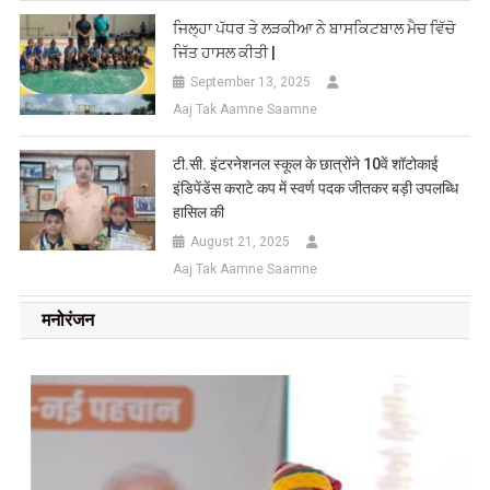
ਜਿਲ੍ਹਾ ਪੱਧਰ ਤੇ ਲੜਕੀਆ ਨੇ ਬਾਸਕਿਟਬਾਲ ਮੈਚ ਵਿੱਚੋ
ਜਿੱਤ ਹਾਸਲ ਕੀਤੀ |
September 13, 2025
Aaj Tak Aamne Saamne
टी.सी. इंटरनेशनल स्कूल के छात्रोंने 10वें शॉटोकाई
इंडिपेंडेंस कराटे कप में स्वर्ण पदक जीतकर बड़ी उपलब्धि
हासिल की
August 21, 2025
Aaj Tak Aamne Saamne
मनोरंजन