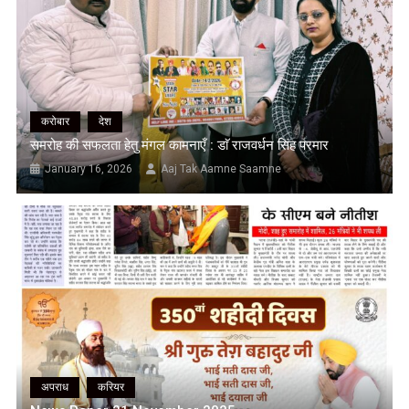
करोबार
देश
समरोह की सफलता हेतु मंगल कामनाएँ : डाॅ राजवर्धन सिंह परमार
January 16, 2026
Aaj Tak Aamne Saamne
अपराध
करियर