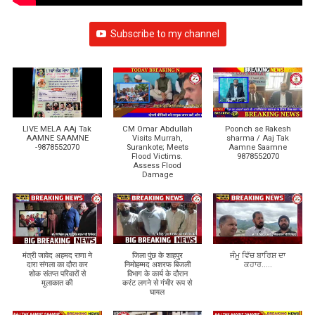
Subscribe to my channel
LIVE MELA AAj Tak
CM Omar Abdullah
Poonch se Rakesh
AAMNE SAAMNE
Visits Murrah,
sharma / Aaj Tak
-9878552070
Surankote; Meets
Aamne Saamne
Flood Victims.
9878552070
Assess Flood
Damage
मंत्री जावेद अहमद राणा ने
जिला पुंछ के शाहपुर
ਜੰਮੂ ਵਿੱਚ ਬਾਰਿਸ਼ ਦਾ
दारा संगला का दौरा कर
निमोहम्मद अशरफ बिजली
ਕਹਾਰ.....
शोक संतप्त परिवारों से
विभाग के कार्य के दौरान
मुलाकात की
करंट लगने से गंभीर रूप से
घायल