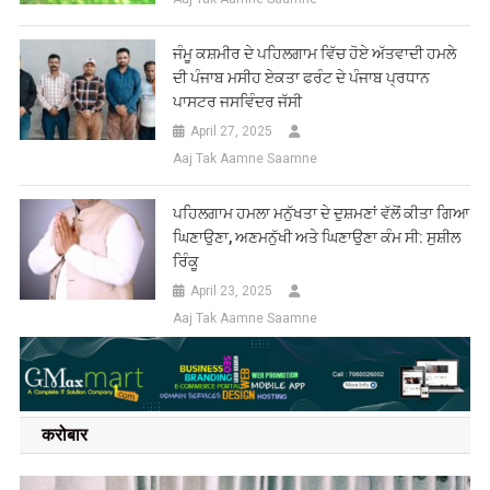
ਜੰਮੂ ਕਸ਼ਮੀਰ ਦੇ ਪਹਿਲਗਾਮ ਵਿੱਚ ਹੋਏ ਅੱਤਵਾਦੀ ਹਮਲੇ
ਦੀ ਪੰਜਾਬ ਮਸੀਹ ਏਕਤਾ ਫਰੰਟ ਦੇ ਪੰਜਾਬ ਪ੍ਰਧਾਨ
ਪਾਸਟਰ ਜਸਵਿੰਦਰ ਜੱਸੀ
April 27, 2025
Aaj Tak Aamne Saamne
ਪਹਿਲਗਾਮ ਹਮਲਾ ਮਨੁੱਖਤਾ ਦੇ ਦੁਸ਼ਮਣਾਂ ਵੱਲੋਂ ਕੀਤਾ ਗਿਆ
ਘਿਣਾਉਣਾ, ਅਣਮਨੁੱਖੀ ਅਤੇ ਘਿਣਾਉਣਾ ਕੰਮ ਸੀ: ਸੁਸ਼ੀਲ
ਰਿੰਕੂ
April 23, 2025
Aaj Tak Aamne Saamne
करोबार