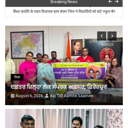
Breaking News
ਈ-ਵਿਨ ਪੋਰਟਲ ਤੇ ਐਂਟਰੀਆਂ ਕਰਨ ਸਬੰਧੀ ਟ੍ਰੇਨਿੰਗ
शिक्षा क्रांति के तहत विधायक ब्रम शंकर जिंपा ने विद्यार्थियों को बांटे स्कूल बैग
ਪੀਏਯੂੑ-ਕੇਵੀਕੇ, ਫਿਰੋਜ਼ਪੁਰ ਵੱਲੋਂ ਫਸਲਾਂ ਦੀ ਰਹਿੰਦ-ਖੂੰਹਦ ਦੀ ਸੰਭਾਲ ਤਹਿਤ ਪੰਜ ਦਿਨਾਂ
ਸਿਖਲਾਈ ਕੋਰਸ ਮੁਕੰਮਲ
ਪੀ. ਏ. ਯੂ.-ਕੇ.ਵੀ.ਕੇ. ਫ਼ਿਰੋਜ਼ਪੁਰ ਵਿਖੇ ਸਾਬਣ ਅਤੇ ਸਫ਼ਾਈ ਪਦਾਰਥ ਬਣਾਉਣ ਸਬੰਧੀ
ਕਿੱਤਾ ਮੁੱਖੀ ਸਿਖਲਾਈ ਕੈਂਪ ਆਯੋਜਿਤ
ਦਫ਼ਤਰ ਜ਼ਿਲ੍ਹਾ ਲੋਕ ਸੰਪਰਕ ਅਫ਼ਸਰ, ਫ਼ਿਰੋਜ਼ਪੁਰ
ਸਿਹਤ ਵਿਭਾਗ ਵੱਲੋਂ ਐਲ.ਐਚ.ਵੀਜ਼ ਅਤੇ ਏ.ਐਨ.ਐਮਜ਼ ਨੂੰ ਦਿੱਤੀ ਗਈ ਯੂ-ਵਿਨ ਅਤੇ
ਈ-ਵਿਨ ਪੋਰਟਲ ਤੇ ਐਂਟਰੀਆਂ ਕਰਨ ਸਬੰਧੀ ਟ੍ਰੇਨਿੰਗ
देश
‘हर घर तिरंगा अभियान’ को जन-आंदोलन बनाएगी
हरियाणा सरकार: नायब सिंह सैनी
August 6, 2026
Aaj Tak Aamne Saamne