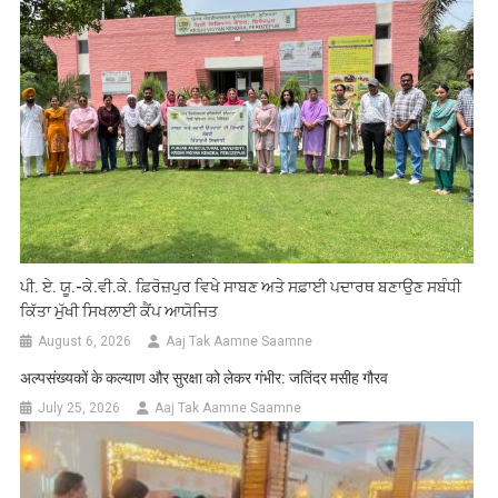
ਪੀ. ਏ. ਯੂ.-ਕੇ.ਵੀ.ਕੇ. ਫ਼ਿਰੋਜ਼ਪੁਰ ਵਿਖੇ ਸਾਬਣ ਅਤੇ ਸਫ਼ਾਈ ਪਦਾਰਥ ਬਣਾਉਣ ਸਬੰਧੀ
ਕਿੱਤਾ ਮੁੱਖੀ ਸਿਖਲਾਈ ਕੈਂਪ ਆਯੋਜਿਤ
August 6, 2026
Aaj Tak Aamne Saamne
अल्पसंख्यकों के कल्याण और सुरक्षा को लेकर गंभीर: जतिंदर मसीह गौरव
July 25, 2026
Aaj Tak Aamne Saamne