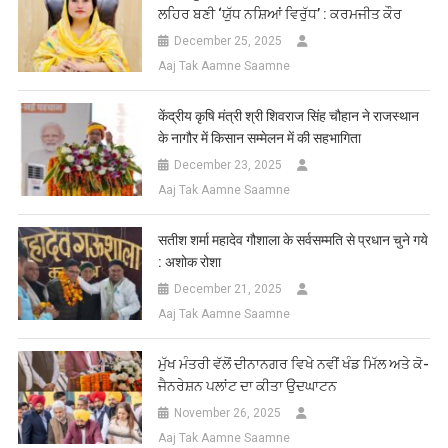
ਲਹਿਰ ਬਣੀ ‘ਯੁੱਧ ਨਸ਼ਿਆਂ ਵਿਰੁੱਧ’ : ਕਰਮਜੀਤ ਕੌਰ
December 25, 2025
Aaj Tak Aamne Saamne
केंद्रीय कृषि मंत्री श्री शिवराज सिंह चौहान ने राजस्थान
के नागौर में किसान सम्मेलन में की सहभागिता
December 23, 2025
Aaj Tak Aamne Saamne
सतीश शर्मा महादेव गौशाला के सर्वसम्मति से प्रधान चुने गये
: अशोक रोशा
December 21, 2025
Aaj Tak Aamne Saamne
ਮੁੱਖ ਮੰਤਰੀ ਵੱਲੋਂ ਦੀਨਾਨਗਰ ਵਿਖੇ ਨਵੀਂ ਖੰਡ ਮਿੱਲ ਅਤੇ ਕੋ-
ਜੈਨਰੇਸ਼ਨ ਪਲਾਂਟ ਦਾ ਕੀਤਾ ਉਦਘਾਟਨ
November 26, 2025
Aaj Tak Aamne Saamne