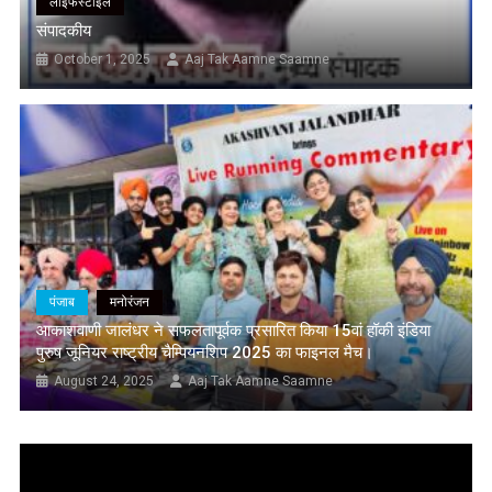
लाइफस्टाइल
संपादकीय
October 1, 2025
Aaj Tak Aamne Saamne
पंजाब
मनोरंजन
आकाशवाणी जालंधर ने सफलतापूर्वक प्रसारित किया 15वां हॉकी इंडिया
पुरुष जूनियर राष्ट्रीय चैम्पियनशिप 2025 का फाइनल मैच।
August 24, 2025
Aaj Tak Aamne Saamne