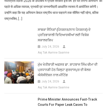
स्वतंत्रता दिवस-2026 के उपलक्ष्य में प्रदेश सरकार इस वर्ष ‘हर घर तिरंगा अभियान’ को
पहले से अधिक व्यापक, प्रभावी एवं जनभागीदारी आधारित स्वरूप में आयोजित करेगी।
उन्होंने कहा कि यह अभियान केवल राष्ट्रीय ध्वज फहराने तक सीमित नहीं रहेगा, बल्कि
राष्ट्रभक्ति, […]
ਸਾਬਕਾ ਸੈਨਿਕਾਂ (ਪੈਨਸ਼ਨਰ/ਨਾਨ ਪੈਨਸ਼ਨਰ) ਦੇ
ਪ੍ਰਤਿਭਾਸ਼ਾਲੀ ਵਿਦਿਆਰਥੀਆਂ ਲਈ ਵਿਸ਼ੇਸ਼
ਸਕਾਲਰਸ਼ਿਪ
July 24, 2026
Aaj Tak Aamne Saamne
ਮੁੱਖ ਖੇਤੀਬਾੜੀ ਅਫ਼ਸਰ ਡਾ. ਸ਼ਾਹਬਾਜ ਸਿੰਘ ਚੀਮਾ ਦੀ
ਪ੍ਰਧਾਨਗੀ ਹੇਠ ਜ਼ਿਲ੍ਹਾ ਗੁਰਦਾਸਪੁਰ ਦੀ ਬੇਲਰ
ਐਸੋਸੀਏਸ਼ਨ ਨਾਲ ਮੀਟਿੰਗ
July 24, 2026
Aaj Tak Aamne Saamne
Prime Minister Announces Fast-Track
Courts For Paper Leak Cases To