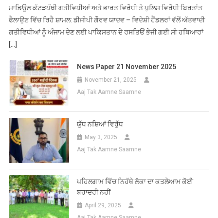
ਮਾਡਿਊਲ ਕੱਟੜਪੰਥੀ ਗਤੀਵਿਧੀਆਂ ਅਤੇ ਭਾਰਤ ਵਿਰੋਧੀ ਤੇ ਪੁਲਿਸ ਵਿਰੋਧੀ ਬਿਰਤਾਂਤ
ਫੈਲਾਉਣ ਵਿੱਚ ਰਿਹੈ ਸ਼ਾਮਲ: ਡੀਜੀਪੀ ਗੌਰਵ ਯਾਦਵ – ਵਿਦੇਸ਼ੀ ਹੈਂਡਲਰਾਂ ਵੱਲੋਂ ਅੱਤਵਾਦੀ
ਗਤੀਵਿਧੀਆਂ ਨੂੰ ਅੰਜਾਮ ਦੇਣ ਲਈ ਪਾਕਿਸਤਾਨ ਦੇ ਰਸਤਿਓਂ ਭੇਜੀ ਗਈ ਸੀ ਹਥਿਆਰਾਂ
[…]
News Paper 21 November 2025
November 21, 2025
Aaj Tak Aamne Saamne
ਯੁੱਧ ਨਸ਼ਿਆਂ ਵਿਰੁੱਧ
May 3, 2025
Aaj Tak Aamne Saamne
ਪਹਿਲਗਾਮ ਵਿੱਚ ਨਿਹੱਥੇ ਲੋਕਾ ਦਾ ਕਤਲੇਆਮ ਕੋਈ
ਬਹਾਦਰੀ ਨਹੀਂ
April 29, 2025
Aaj Tak Aamne Saamne