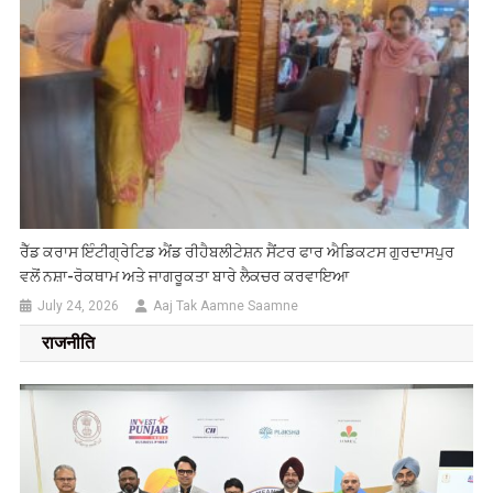
ਰੈੱਡ ਕਰਾਸ ਇੰਟੀਗ੍ਰੇਟਿਡ ਐਂਡ ਰੀਹੈਬਲੀਟੇਸ਼ਨ ਸੈਂਟਰ ਫਾਰ ਐਡਿਕਟਸ ਗੁਰਦਾਸਪੁਰ
ਵਲੋਂ ਨਸ਼ਾ-ਰੋਕਥਾਮ ਅਤੇ ਜਾਗਰੂਕਤਾ ਬਾਰੇ ਲੈਕਚਰ ਕਰਵਾਇਆ
July 24, 2026
Aaj Tak Aamne Saamne
राजनीति