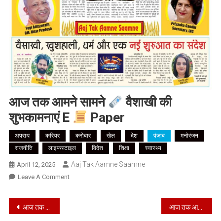
आज तक आमने सामने
वैशाखी की
शुभकामनाएं E
Paper
अपराध
करियर
करोबार
खेल
देश
पंजाब
मनोरंजन
राजनीति
लाइफस्टाइल
विदेश
शिक्षा
स्वास्थ्य
Aaj Tak Aamne Saamne
April 12, 2025
On
Leave A Comment
आज
तक
Post
आज तक आमने सामने
वैशाखी की शुभकामनाएं e
paper
आज तक आमने सामने
आमने