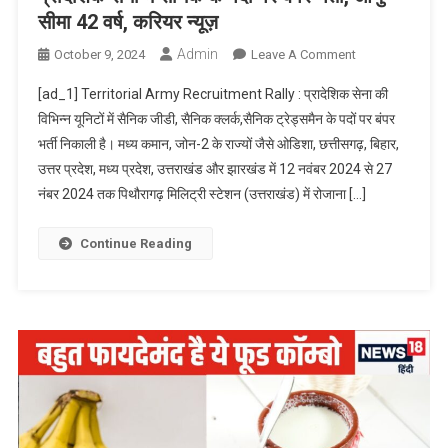
सीमा 42 वर्ष, करियर न्यूज़
एविएशन
सर्विसेज
Admin
On
October 9, 2024
Leave A Comment
में
प्रादेशिक
12वीं
[ad_1] Territorial Army Recruitment Rally : प्रादेशिक सेना की
सेना
पास
विभिन्न यूनिटों में सैनिक जीडी, सैनिक क्लर्क,सैनिक ट्रेड्समैन के पदों पर बंपर
में
की
भर्ती निकाली है। मध्य कमान, जोन-2 के राज्यों जैसे ओडिशा, छत्तीसगढ़, बिहार,
सैनिक
3508
उत्तर प्रदेश, मध्य प्रदेश, उत्तराखंड और झारखंड में 12 नवंबर 2024 से 27
के
वैकेंसी;
पदों
नंबर 2024 तक पिथौरागढ़ मिलिट्री स्टेशन (उत्तराखंड) में रोजाना […]
यूपी
पर
में
बंपर
Continue Reading
7500
भर्ती,
छात्राएं एक
आयु
दिन
सीमा
के
42
लिए
वर्ष,
DM
करियर
बनेंगी
न्यूज़