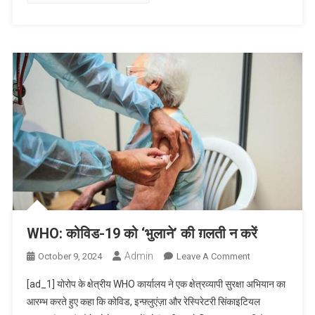
खन्ना
में
हेडफोन
की
वजह
से
मौत:
युवक
ने
तेज
गाने
लाए
थे;
ट्रेन
WHO: कोविड-19 को ‘भुलाने’ की ग़लती न करें
का
हॉर्न
Admin
On
October 9, 2024
Leave A Comment
नहीं
WHO:
सुनाई
[ad_1] योरोप के क्षेत्रीय WHO कार्यालय ने एक क्षेत्रव्यापी सुरक्षा अभियान का
कोविड-19
दिया
आरम्भ करते हुए कहा कि कोविड, इन्फ़्लुएंज़ा और रेस्पिरेटरी सिंकाइटियल
को
–