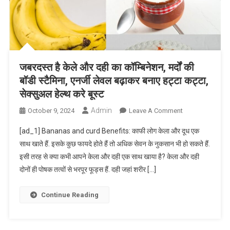
जबरदस्त है केले और दही का कॉम्बिनेशन, मर्दों की
बॉडी स्टैमिना, एनर्जी लेवल बढ़ाकर बनाए हट्टा कट्टा,
सेक्सुअल हेल्थ करे बूस्ट
Admin
On
October 9, 2024
Leave A Comment
जबरदस्त
[ad_1] Bananas and curd Benefits: काफी लोग केला और दूध एक
है
साथ खाते हैं. इसके कुछ फायदे होते हैं तो अधिक सेवन के नुकसान भी हो सकते हैं.
केले
इसी तरह से क्या कभी आपने केला और दही एक साथ खाया है? केला और दही
और
दोनों ही पोषक तत्वों से भरपूर फूड्स हैं. दही जहां शरीर […]
दही
का
कॉम्बिनेशन,
Continue Reading
मर्दों
की
बॉडी