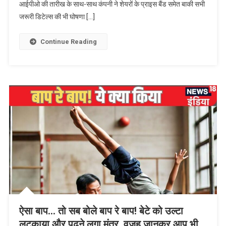
आईपीओ की तारीख के साथ-साथ कंपनी ने शेयरों के प्राइस बैंड समेत बाकी सभी
रुपये
से
जरूरी डिटेल्स की भी घोषणा […]
औंधे
मुंह
Continue Reading
गिरा
जीएमपी,
चेक
करें
लेटेस्ट
प्राइस
ऐसा बाप… तो सब बोले बाप रे बाप! बेटे को उल्‍टा
लटकाया और पढ़ने लगा मंत्र, वजह जानकर आप भी