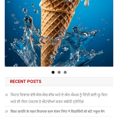
RECENT POSTS
ਸਿਹਤ ਵਿਭਾਗ ਵੱਲੋਂ ਐਲ.ਐਚ.ਵੀਜ਼ ਅਤੇ ਏ.ਐਨ.ਐਮਜ਼ ਨੂੰ ਦਿੱਤੀ ਗਈ ਯੂ-ਵਿਨ
ਅਤੇ ਈ-ਵਿਨ ਪੋਰਟਲ ਤੇ ਐਂਟਰੀਆਂ ਕਰਨ ਸਬੰਧੀ ਟ੍ਰੇਨਿੰਗ
शिक्षा क्रांति के तहत विधायक ब्रम शंकर जिंपा ने विद्यार्थियों को बांटे स्कूल बैग