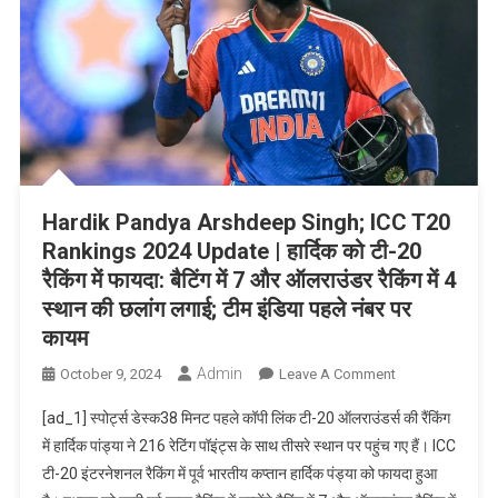
जानकर
आप
भी
रह
जाएंगे
सन्न
Hardik Pandya Arshdeep Singh; ICC T20
Rankings 2024 Update | हार्दिक को टी-20
रैकिंग में फायदा: बैटिंग में 7 और ऑलराउंडर रैकिंग में 4
स्थान की छलांग लगाई; टीम इंडिया पहले नंबर पर
कायम
Admin
On
October 9, 2024
Leave A Comment
Hardik
[ad_1] स्पोर्ट्स डेस्क38 मिनट पहले कॉपी लिंक टी-20 ऑलराउंडर्स की रैंकिंग
Pandya
में हार्दिक पांड्या ने 216 रेटिंग पॉइंट्स के साथ तीसरे स्थान पर पहुंच गए हैं। ICC
Arshdeep
टी-20 इंटरनेशनल रैकिंग में पूर्व भारतीय कप्तान हार्दिक पंड्या को फायदा हुआ
Singh;