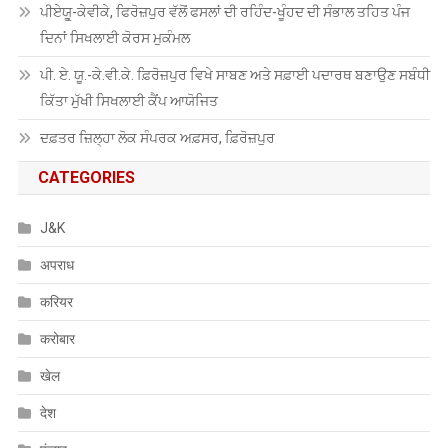
ਪੀਏਯੂੑ-ਕੇਵੀਕੇ, ਫਿਰੋਜ਼ਪੁਰ ਵੱਲੋਂ ਫਸਲਾਂ ਦੀ ਰਹਿੰਦ-ਖੂੰਹਦ ਦੀ ਸੰਭਾਲ ਤਹਿਤ ਪੰਜ
ਦਿਨਾਂ ਸਿਖਲਾਈ ਕੋਰਸ ਮੁਕੰਮਲ
ਪੀ. ਏ. ਯੂ.-ਕੇ.ਵੀ.ਕੇ. ਫ਼ਿਰੋਜ਼ਪੁਰ ਵਿਖੇ ਸਾਬਣ ਅਤੇ ਸਫ਼ਾਈ ਪਦਾਰਥ ਬਣਾਉਣ ਸਬੰਧੀ
ਕਿੱਤਾ ਮੁੱਖੀ ਸਿਖਲਾਈ ਕੈਂਪ ਆਯੋਜਿਤ
ਦਫ਼ਤਰ ਜ਼ਿਲ੍ਹਾ ਲੋਕ ਸੰਪਰਕ ਅਫ਼ਸਰ, ਫ਼ਿਰੋਜ਼ਪੁਰ
CATEGORIES
J&K
अपराध
करियर
करोबार
खेल
देश