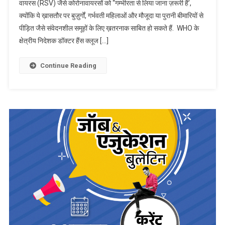
वायरस (RSV) जैसे कोरोनावायरसों को “गम्भीरता से लिया जाना ज़रूरी है’,
‘भुलाने’
Khanna
क्योंकि ये ख़ासतौर पर बुज़ुर्गों, गर्भवती महिलाओं और मौजूदा या पुरानी बीमारियों से
की
News
ग़लती
पीड़ित जैसे संवेदनशील समूहों के लिए ख़तरनाक साबित हो सकते हैं. WHO के
न
क्षेत्रीय निदेशक डॉक्टर हैंस क्लूज […]
करें
Continue Reading