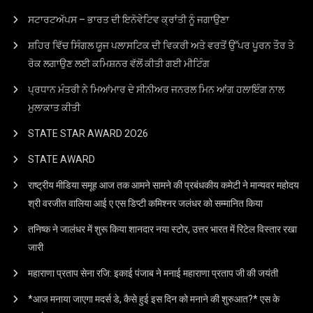
ਸਟਾਰਟਅੱਪਸ – ਭਾਰਤ ਦੀ ਇਨੋਵੇਟਿਵ ਕ੍ਰਾਂਤੀ ਨੂੰ ਜਗਾਉਣਾ
ਸ਼ਹਿਰ ਵਿੱਚ ਸਿੰਗਲ ਯੂਜ ਪਲਾਸਟਿਕ ਦੀ ਵਿਕਰੀ ਅਤੇ ਵਰਤੋਂ ਉੱਪਰ ਪੂਰਨ ਤੌਰ ਤੇ
ਰੋਕ ਲਗਾਉਣ ਲਈ ਕਮਿਸ਼ਨਰ ਵੱਲੋਂ ਕੀਤੀ ਗਈ ਮੀਟਿੰਗ
ਪ੍ਰਧਾਨ ਮੰਤਰੀ ਨੇ ਮਿਆਂਮਾਰ ਦੇ ਸੀਨੀਅਰ ਜਨਰਲ ਮਿਨ ਆਂਗ ਹਲਾਇੰਗ ਨਾਲ
ਮੁਲਾਕਾਤ ਕੀਤੀ
STATE STAR AWARD 2O26
STATE AWARD
राष्ट्रीय मीडिया समूह आज तक आमने सामने की प्रबंधकीय कमेटी ने मान्यवर महोदय
श्री वरजीत वालिया आई ए एस डिप्टी कमिश्नर जलंधर को सम्मानित किया
तनिष्क ने जालंधर में शुरू किया शानदार नया स्टोर, उत्तर भारत में रिटेल विस्तार रखा
जारी
महाराणा प्रताप सेना रजि: इकाई पंजाब ने मनाई महाराणा प्रताप जी की जयंती
*आज मनाया जाएगा मदर्स डे, कैसे हुई इस दिन को मनाने की शुरुआत?* एस के