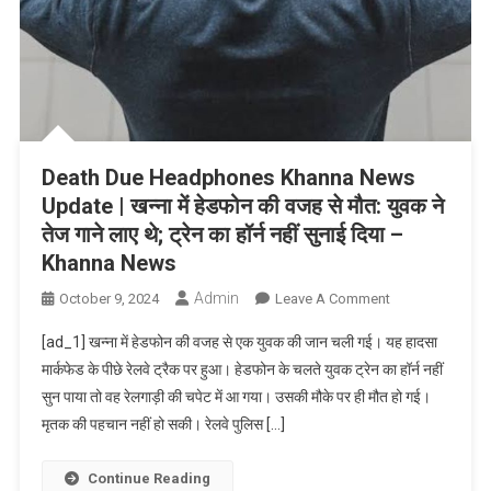
कत्ल:
पुलिस
ने
आरोपी
वकील
किया
गिरफ्तार;
Death Due Headphones Khanna News
लाश
Update | खन्ना में हेडफोन की वजह से मौत: युवक ने
कब्जे
तेज गाने लाए थे; ट्रेन का हॉर्न नहीं सुनाई दिया –
में
लेकर
Khanna News
जांच
Admin
On
October 9, 2024
Leave A Comment
शुरू
Death
–
[ad_1] खन्ना में हेडफोन की वजह से एक युवक की जान चली गई। यह हादसा
Due
Amritsar
मार्कफेड के पीछे रेलवे ट्रैक पर हुआ। हेडफोन के चलते युवक ट्रेन का हॉर्न नहीं
Headphones
News
सुन पाया तो वह रेलगाड़ी की चपेट में आ गया। उसकी मौके पर ही मौत हो गई।
Khanna
मृतक की पहचान नहीं हो सकी। रेलवे पुलिस […]
News
Update
|
Continue Reading