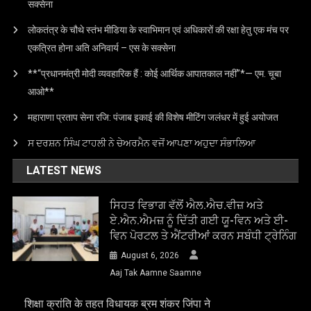
सक्सेना
लोकतंत्र के चौथे स्तंभ मीडिया के स्वाभिमान एवं अधिकारों की रक्षा हेतु एक मंच पर
एकत्रित होना अति अनिवार्य – एस के सक्सेना
**“प्रधानमंत्री मोदी व्यवहारिक हैं : कोई आर्थिक आपातकाल नहीं”*— एम. चूबा
आओ**
महाराणा प्रताप सेना रजि: पंजाब इकाई की विशेष मीटिंग जलंधर में हुई अयोजत
ਸ ਦਰਸ਼ਨ ਸਿੰਘ ਟਾਹਲੀ ਨੇ ਚੇਅਰਮੈਨ ਵਜੋਂ ਆਪਣਾ ਅਹੁਦਾ ਸੰਭਾਲਿਆ
LATEST NEWS
ਸਿਹਤ ਵਿਭਾਗ ਵੱਲੋਂ ਐਲ.ਐਚ.ਵੀਜ਼ ਅਤੇ
ਏ.ਐਨ.ਐਮਜ਼ ਨੂੰ ਦਿੱਤੀ ਗਈ ਯੂ-ਵਿਨ ਅਤੇ ਈ-
ਵਿਨ ਪੋਰਟਲ ਤੇ ਐਂਟਰੀਆਂ ਕਰਨ ਸਬੰਧੀ ਟ੍ਰੇਨਿੰਗ
August 6, 2026
Aaj Tak Aamne Saamne
शिक्षा क्रांति के तहत विधायक ब्रम शंकर जिंपा ने