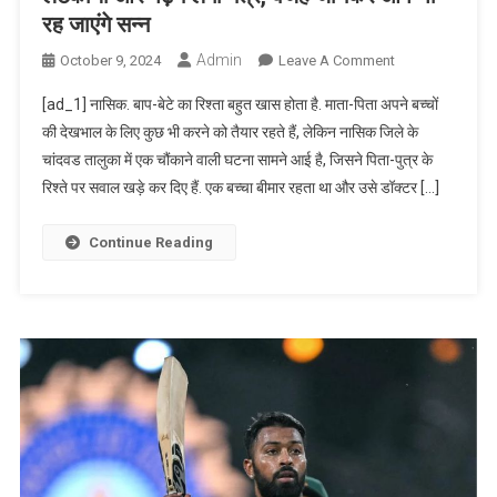
रह जाएंगे सन्न
Admin
On
October 9, 2024
Leave A Comment
ऐसा
[ad_1] नासिक. बाप-बेटे का रिश्ता बहुत खास होता है. माता-पिता अपने बच्चों
बाप…
की देखभाल के लिए कुछ भी करने को तैयार रहते हैं, लेकिन नासिक जिले के
तो
चांदवड तालुका में एक चौंकाने वाली घटना सामने आई है, जिसने पिता-पुत्र के
सब
रिश्ते पर सवाल खड़े कर दिए हैं. एक बच्‍चा बीमार रहता था और उसे डॉक्‍टर […]
बोले
बाप
रे
Continue Reading
बाप!
बेटे
को
उल्‍टा
लटकाया
और
पढ़ने
लगा
मंत्र,
वजह