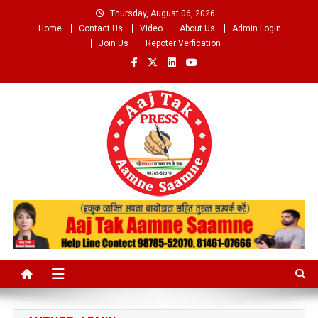
Skip
Thursday, August 06, 2026
to
Home
Contact Us
Video
About Us
Admin Login
content
Join Us
Repoter Verfication
Aaj Tak Aamne Saamne.com