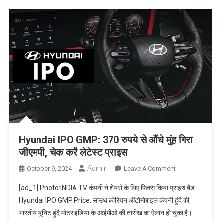
स्टैमिना,
एनर्जी
लेवल
बढ़ाकर
बनाए
हट्टा
कट्टा,
सेक्सुअल
हेल्थ
करे
बूस्ट
Hyundai IPO GMP: 370 रुपये से औंधे मुंह गिरा
जीएमपी, चेक करें लेटेस्ट प्राइस
Admin
On
October 9, 2024
Leave A Comment
Hyundai
[ad_1] Photo:INDIA TV कंपनी ने शेयरों के लिए फिक्स किया प्राइस बैंड
IPO
Hyundai IPO GMP Price: साउथ कोरियन ऑटोमोबाइल कंपनी हुंदै की
GMP:
भारतीय यूनिट हुंदै मोटर इंडिया के आईपीओ की तारीख का ऐलान हो चुका है।
370