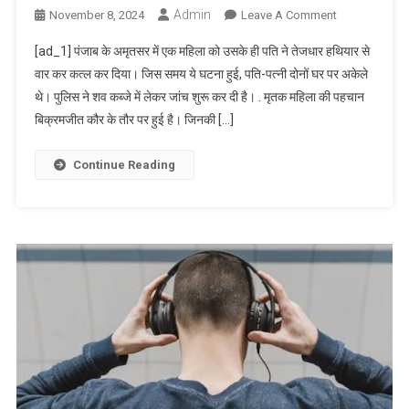
Admin
On
November 8, 2024
Leave A Comment
Amritsar
[ad_1] पंजाब के अमृतसर में एक महिला को उसके ही पति ने तेजधार हथियार से
Murder
वार कर कत्ल कर दिया। जिस समय ये घटना हुई, पति-पत्नी दोनों घर पर अकेले
Case
थे। पुलिस ने शव कब्जे में लेकर जांच शुरू कर दी है। . मृतक महिला की पहचान
;
बिक्रमजीत कौर के तौर पर हुई है। जिनकी […]
Husband
Kill
Wife
Continue Reading
|
Judge
Nagar
|
अमृतसर
में
पति
ने
किया
पत्नी
का