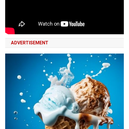
स्थान
की
छलांग
लगाई;
टीम
इंडिया
ADVERTISEMENT
पहले
नंबर
पर
कायम