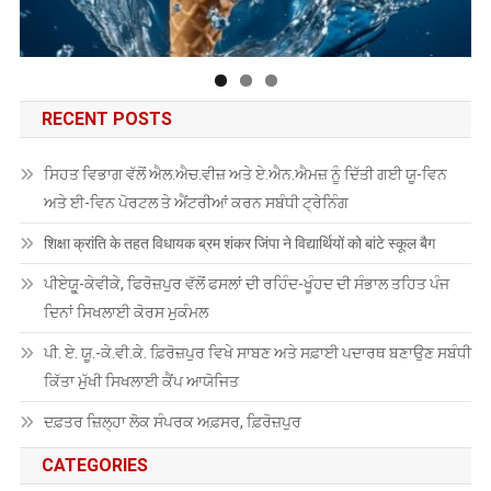
RECENT POSTS
ਸਿਹਤ ਵਿਭਾਗ ਵੱਲੋਂ ਐਲ.ਐਚ.ਵੀਜ਼ ਅਤੇ ਏ.ਐਨ.ਐਮਜ਼ ਨੂੰ ਦਿੱਤੀ ਗਈ ਯੂ-ਵਿਨ
ਅਤੇ ਈ-ਵਿਨ ਪੋਰਟਲ ਤੇ ਐਂਟਰੀਆਂ ਕਰਨ ਸਬੰਧੀ ਟ੍ਰੇਨਿੰਗ
शिक्षा क्रांति के तहत विधायक ब्रम शंकर जिंपा ने विद्यार्थियों को बांटे स्कूल बैग
ਪੀਏਯੂੑ-ਕੇਵੀਕੇ, ਫਿਰੋਜ਼ਪੁਰ ਵੱਲੋਂ ਫਸਲਾਂ ਦੀ ਰਹਿੰਦ-ਖੂੰਹਦ ਦੀ ਸੰਭਾਲ ਤਹਿਤ ਪੰਜ
ਦਿਨਾਂ ਸਿਖਲਾਈ ਕੋਰਸ ਮੁਕੰਮਲ
ਪੀ. ਏ. ਯੂ.-ਕੇ.ਵੀ.ਕੇ. ਫ਼ਿਰੋਜ਼ਪੁਰ ਵਿਖੇ ਸਾਬਣ ਅਤੇ ਸਫ਼ਾਈ ਪਦਾਰਥ ਬਣਾਉਣ ਸਬੰਧੀ
ਕਿੱਤਾ ਮੁੱਖੀ ਸਿਖਲਾਈ ਕੈਂਪ ਆਯੋਜਿਤ
ਦਫ਼ਤਰ ਜ਼ਿਲ੍ਹਾ ਲੋਕ ਸੰਪਰਕ ਅਫ਼ਸਰ, ਫ਼ਿਰੋਜ਼ਪੁਰ
CATEGORIES