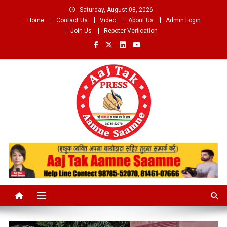
Skip
Saturday, August 08, 2026
to
Home
Contact Us
Video
About Us
Admin Login
content
Join Us
Repoter Verfication
Aaj Tak Aamne Saamne.com