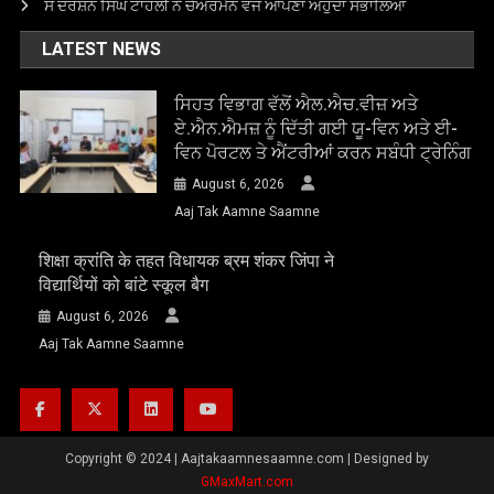
ਸ ਦਰਸ਼ਨ ਸਿੰਘ ਟਾਹਲੀ ਨੇ ਚੇਅਰਮੈਨ ਵਜੋਂ ਆਪਣਾ ਅਹੁਦਾ ਸੰਭਾਲਿਆ
LATEST NEWS
ਸਿਹਤ ਵਿਭਾਗ ਵੱਲੋਂ ਐਲ.ਐਚ.ਵੀਜ਼ ਅਤੇ
ਏ.ਐਨ.ਐਮਜ਼ ਨੂੰ ਦਿੱਤੀ ਗਈ ਯੂ-ਵਿਨ ਅਤੇ ਈ-
ਵਿਨ ਪੋਰਟਲ ਤੇ ਐਂਟਰੀਆਂ ਕਰਨ ਸਬੰਧੀ ਟ੍ਰੇਨਿੰਗ
August 6, 2026
Aaj Tak Aamne Saamne
शिक्षा क्रांति के तहत विधायक ब्रम शंकर जिंपा ने
विद्यार्थियों को बांटे स्कूल बैग
August 6, 2026
Aaj Tak Aamne Saamne
Copyright © 2024
|
Aajtakaamnesaamne.com | Designed by
GMaxMart.com