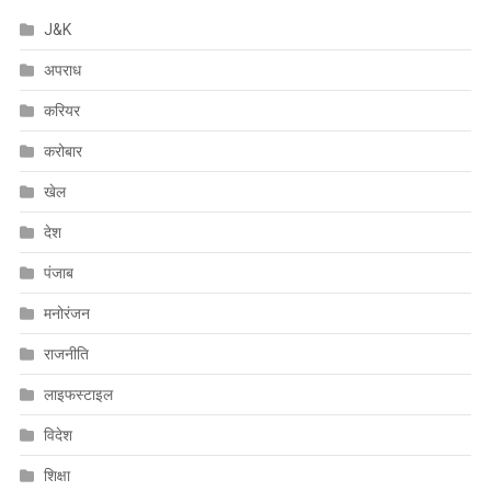
J&K
अपराध
करियर
करोबार
खेल
देश
पंजाब
मनोरंजन
राजनीति
लाइफस्टाइल
विदेश
शिक्षा