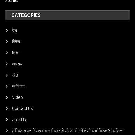
stories.
CATEGORIES
देश
विदेश
शिक्षा
अपराध
खेल
मनोरंजन
Video
Contact Us
Join Us
ਹੁਸ਼ਿਆਰਪੁਰ ਦੇ ਸਕਸ਼ਮ ਵਸ਼ਿਸ਼ਟ ਨੇ ਸੀ.ਏ.ਜੀ. ਦੀ ਕੌਮੀ ਪ੍ਰੀਖਿਆ ‘ਚ ਪਹਿਲਾ