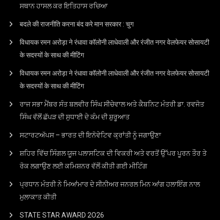
ਸਥਾਨ ਹਾਸਲ ਕਰ ਇਤਿਹਾਸ ਰਚਿਆ
बदले की राजनीति करना बंद करे मान सरकार : चुग
विधायक रमन अरोड़ा ने रंधावा कॉलोनी लाधेवाली और रंजीत नगर वेलफेयर सोसायटी
के सदस्यों के साथ की मीटिंग
विधायक रमन अरोड़ा ने रंधावा कॉलोनी लाधेवाली और रंजीत नगर वेलफेयर सोसायटी
के सदस्यों के साथ की मीटिंग
ਰਾਜ ਸਭਾ ਮੈਂਬਰ ਸੰਤ ਬਲਵੀਰ ਸਿੰਘ ਸੀਚੇਵਾਲ ਅਤੇ ਕੈਬਨਿਟ ਮੰਤਰੀ ਡਾ. ਰਵਜੋਤ
ਸਿੰਘ ਵੱਲੋਂ ਛੱਪੜ ਦੀ ਸੁਧਾਈ ਦੇ ਕੰਮ ਦੀ ਸ਼ੁਰੂਆਤ
ਸਟਾਰਟਅੱਪਸ – ਭਾਰਤ ਦੀ ਇਨੋਵੇਟਿਵ ਕ੍ਰਾਂਤੀ ਨੂੰ ਜਗਾਉਣਾ
ਸ਼ਹਿਰ ਵਿੱਚ ਸਿੰਗਲ ਯੂਜ ਪਲਾਸਟਿਕ ਦੀ ਵਿਕਰੀ ਅਤੇ ਵਰਤੋਂ ਉੱਪਰ ਪੂਰਨ ਤੌਰ ਤੇ
ਰੋਕ ਲਗਾਉਣ ਲਈ ਕਮਿਸ਼ਨਰ ਵੱਲੋਂ ਕੀਤੀ ਗਈ ਮੀਟਿੰਗ
ਪ੍ਰਧਾਨ ਮੰਤਰੀ ਨੇ ਮਿਆਂਮਾਰ ਦੇ ਸੀਨੀਅਰ ਜਨਰਲ ਮਿਨ ਆਂਗ ਹਲਾਇੰਗ ਨਾਲ
ਮੁਲਾਕਾਤ ਕੀਤੀ
STATE STAR AWARD 2O26