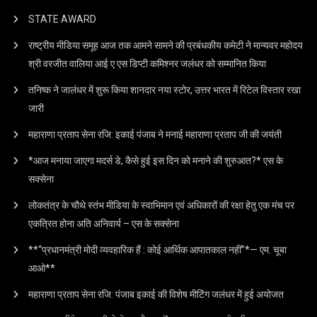
STATE AWARD
राष्ट्रीय मीडिया समूह आज तक आमने सामने की प्रबंधकीय कमेटी ने मान्यवर महोदय
श्री वरजीत वालिया आई ए एस डिप्टी कमिश्नर जलंधर को सम्मानित किया
तनिष्क ने जालंधर में शुरू किया शानदार नया स्टोर, उत्तर भारत में रिटेल विस्तार रखा
जारी
महाराणा प्रताप सेना रजि: इकाई पंजाब ने मनाई महाराणा प्रताप जी की जयंती
*आज मनाया जाएगा मदर्स डे, कैसे हुई इस दिन को मनाने की शुरुआत?* एस के
सक्सेना
लोकतंत्र के चौथे स्तंभ मीडिया के स्वाभिमान एवं अधिकारों की रक्षा हेतु एक मंच पर
एकत्रित होना अति अनिवार्य – एस के सक्सेना
**“प्रधानमंत्री मोदी व्यवहारिक हैं : कोई आर्थिक आपातकाल नहीं”*— एम. चूबा
आओ**
महाराणा प्रताप सेना रजि: पंजाब इकाई की विशेष मीटिंग जलंधर में हुई अयोजत