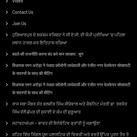
Video
Contact Us
Join Us
ਹੁਸ਼ਿਆਰਪੁਰ ਦੇ ਸਕਸ਼ਮ ਵਸ਼ਿਸ਼ਟ ਨੇ ਸੀ.ਏ.ਜੀ. ਦੀ ਕੌਮੀ ਪ੍ਰੀਖਿਆ ‘ਚ ਪਹਿਲਾ
ਸਥਾਨ ਹਾਸਲ ਕਰ ਇਤਿਹਾਸ ਰਚਿਆ
बदले की राजनीति करना बंद करे मान सरकार : चुग
विधायक रमन अरोड़ा ने रंधावा कॉलोनी लाधेवाली और रंजीत नगर वेलफेयर सोसायटी
के सदस्यों के साथ की मीटिंग
विधायक रमन अरोड़ा ने रंधावा कॉलोनी लाधेवाली और रंजीत नगर वेलफेयर सोसायटी
के सदस्यों के साथ की मीटिंग
ਰਾਜ ਸਭਾ ਮੈਂਬਰ ਸੰਤ ਬਲਵੀਰ ਸਿੰਘ ਸੀਚੇਵਾਲ ਅਤੇ ਕੈਬਨਿਟ ਮੰਤਰੀ ਡਾ. ਰਵਜੋਤ
ਸਿੰਘ ਵੱਲੋਂ ਛੱਪੜ ਦੀ ਸੁਧਾਈ ਦੇ ਕੰਮ ਦੀ ਸ਼ੁਰੂਆਤ
ਸਟਾਰਟਅੱਪਸ – ਭਾਰਤ ਦੀ ਇਨੋਵੇਟਿਵ ਕ੍ਰਾਂਤੀ ਨੂੰ ਜਗਾਉਣਾ
ਸ਼ਹਿਰ ਵਿੱਚ ਸਿੰਗਲ ਯੂਜ ਪਲਾਸਟਿਕ ਦੀ ਵਿਕਰੀ ਅਤੇ ਵਰਤੋਂ ਉੱਪਰ ਪੂਰਨ ਤੌਰ ਤੇ