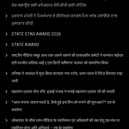
ਰੋਕ ਲਗਾਉਣ ਲਈ ਕਮਿਸ਼ਨਰ ਵੱਲੋਂ ਕੀਤੀ ਗਈ ਮੀਟਿੰਗ
ਪ੍ਰਧਾਨ ਮੰਤਰੀ ਨੇ ਮਿਆਂਮਾਰ ਦੇ ਸੀਨੀਅਰ ਜਨਰਲ ਮਿਨ ਆਂਗ ਹਲਾਇੰਗ ਨਾਲ
ਮੁਲਾਕਾਤ ਕੀਤੀ
STATE STAR AWARD 2O26
STATE AWARD
राष्ट्रीय मीडिया समूह आज तक आमने सामने की प्रबंधकीय कमेटी ने मान्यवर महोदय
श्री वरजीत वालिया आई ए एस डिप्टी कमिश्नर जलंधर को सम्मानित किया
तनिष्क ने जालंधर में शुरू किया शानदार नया स्टोर, उत्तर भारत में रिटेल विस्तार रखा
जारी
महाराणा प्रताप सेना रजि: इकाई पंजाब ने मनाई महाराणा प्रताप जी की जयंती
*आज मनाया जाएगा मदर्स डे, कैसे हुई इस दिन को मनाने की शुरुआत?* एस के
सक्सेना
लोकतंत्र के चौथे स्तंभ मीडिया के स्वाभिमान एवं अधिकारों की रक्षा हेतु एक मंच पर
एकत्रित होना अति अनिवार्य – एस के सक्सेना