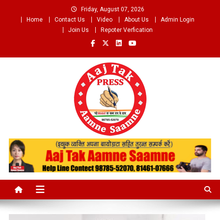
Skip
Friday, August 07, 2026
to
Home
Contact Us
Video
About Us
Admin Login
content
Join Us
Repoter Verfication
Aaj Tak Aamne Saamne.com