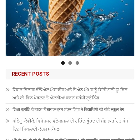
RECENT POSTS
ਸਿਹਤ ਵਿਭਾਗ ਵੱਲੋਂ ਐਲ.ਐਚ.ਵੀਜ਼ ਅਤੇ ਏ.ਐਨ.ਐਮਜ਼ ਨੂੰ ਦਿੱਤੀ ਗਈ ਯੂ-ਵਿਨ
ਅਤੇ ਈ-ਵਿਨ ਪੋਰਟਲ ਤੇ ਐਂਟਰੀਆਂ ਕਰਨ ਸਬੰਧੀ ਟ੍ਰੇਨਿੰਗ
शिक्षा क्रांति के तहत विधायक ब्रम शंकर जिंपा ने विद्यार्थियों को बांटे स्कूल बैग
ਪੀਏਯੂੑ-ਕੇਵੀਕੇ, ਫਿਰੋਜ਼ਪੁਰ ਵੱਲੋਂ ਫਸਲਾਂ ਦੀ ਰਹਿੰਦ-ਖੂੰਹਦ ਦੀ ਸੰਭਾਲ ਤਹਿਤ ਪੰਜ
ਦਿਨਾਂ ਸਿਖਲਾਈ ਕੋਰਸ ਮੁਕੰਮਲ