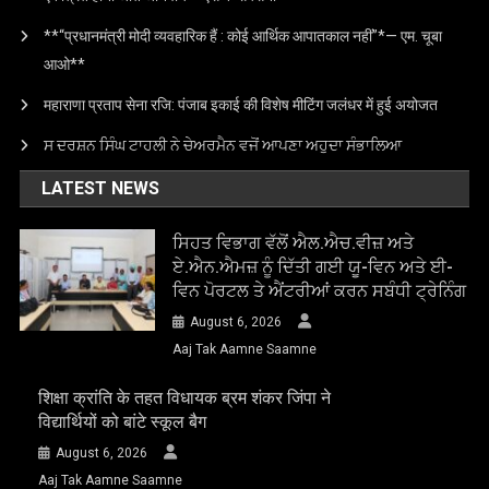
**“प्रधानमंत्री मोदी व्यवहारिक हैं : कोई आर्थिक आपातकाल नहीं”*— एम. चूबा
आओ**
महाराणा प्रताप सेना रजि: पंजाब इकाई की विशेष मीटिंग जलंधर में हुई अयोजत
ਸ ਦਰਸ਼ਨ ਸਿੰਘ ਟਾਹਲੀ ਨੇ ਚੇਅਰਮੈਨ ਵਜੋਂ ਆਪਣਾ ਅਹੁਦਾ ਸੰਭਾਲਿਆ
LATEST NEWS
ਸਿਹਤ ਵਿਭਾਗ ਵੱਲੋਂ ਐਲ.ਐਚ.ਵੀਜ਼ ਅਤੇ
ਏ.ਐਨ.ਐਮਜ਼ ਨੂੰ ਦਿੱਤੀ ਗਈ ਯੂ-ਵਿਨ ਅਤੇ ਈ-
ਵਿਨ ਪੋਰਟਲ ਤੇ ਐਂਟਰੀਆਂ ਕਰਨ ਸਬੰਧੀ ਟ੍ਰੇਨਿੰਗ
August 6, 2026
Aaj Tak Aamne Saamne
शिक्षा क्रांति के तहत विधायक ब्रम शंकर जिंपा ने
विद्यार्थियों को बांटे स्कूल बैग
August 6, 2026
Aaj Tak Aamne Saamne