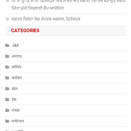
ਪੀ. ਏ. ਯੂ.-ਕੇ.ਵੀ.ਕੇ. ਫ਼ਿਰੋਜ਼ਪੁਰ ਵਿਖੇ ਸਾਬਣ ਅਤੇ ਸਫ਼ਾਈ ਪਦਾਰਥ ਬਣਾਉਣ ਸਬੰਧੀ
ਕਿੱਤਾ ਮੁੱਖੀ ਸਿਖਲਾਈ ਕੈਂਪ ਆਯੋਜਿਤ
ਦਫ਼ਤਰ ਜ਼ਿਲ੍ਹਾ ਲੋਕ ਸੰਪਰਕ ਅਫ਼ਸਰ, ਫ਼ਿਰੋਜ਼ਪੁਰ
CATEGORIES
J&K
अपराध
करियर
करोबार
खेल
देश
पंजाब
मनोरंजन