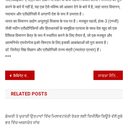
करने के बारे में नहीं है, यह एक ऐसे भविष्य को आकार देने के बारे में है, जहां भारत विमानन,
नवाचार और प्रौद्योगिकी में अग्रणी देश के रूप में उभरता है।
भारत का विमानन उद्योग अभूतपूर्व विकास के पथ पर है। मजबूत पहलों, हंसा-3 (एनजी)
जैसी नवीन प्रौद्योगिकियों और हितधारकों के सामूहिक प्रयास के साथ देश खुद को एक
वैश्विक विमानन केंद्र के रूप में स्थापित करने के लिए तैयार है, जो एक मजबूत और
आत्मनिर्भर एयरोस्पेस इको-सिस्टम के लिए इसकी आकांक्षाओं को पूरा करता है।
डॉ. जितेंद्र सिंह विज्ञान और प्रौद्योगिकी राज्य मंत्री (स्वतंत्र प्रभार) हैं।
***
Post
कैबिनेट मंत्रियों ने श्री राम नवमी के अवसर पर शोभा यात्रा में की शिरकत
ਸਾਬਕਾ ਸੈਨਿਕ ਸੰਘਰਸ਼ ਕਮੇਟੀ ਰਜਿ: ਇਕਾਈ ਜਿਲਾ ਮੋਗਾ ਦੀ ਹੋਈ ਮਹੀਨਾਵਾਰ ਮੀਟਿੰਗ
navigation
RELATED POSTS
ਡੇਅਰੀ ਤੇ ਖੁਰਾਕੀ ਉਤਪਾਦਾਂ ਵਿੱਚ ਮਿਲਾਵਟਖੋਰੀ ਰੋਕਣ ਲਈ ਵਿਜੀਲੈਂਸ ਬਿਊਰੋ ਵੱਲੋਂ ਸੂਬੇ
ਭਰ ਵਿੱਚ ਅਚਨਚੇਤ ਜਾਂਚ