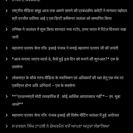
राष्ट्रीय मीडिया समूह आज तक आमने सामने की प्रबंधकीय कमेटी ने मान्यवर महोदय
श्री वरजीत वालिया आई ए एस डिप्टी कमिश्नर जलंधर को सम्मानित किया
तनिष्क ने जालंधर में शुरू किया शानदार नया स्टोर, उत्तर भारत में रिटेल विस्तार रखा
जारी
महाराणा प्रताप सेना रजि: इकाई पंजाब ने मनाई महाराणा प्रताप जी की जयंती
*आज मनाया जाएगा मदर्स डे, कैसे हुई इस दिन को मनाने की शुरुआत?* एस के
सक्सेना
लोकतंत्र के चौथे स्तंभ मीडिया के स्वाभिमान एवं अधिकारों की रक्षा हेतु एक मंच पर
एकत्रित होना अति अनिवार्य – एस के सक्सेना
**“प्रधानमंत्री मोदी व्यवहारिक हैं : कोई आर्थिक आपातकाल नहीं”*— एम. चूबा
आओ**
महाराणा प्रताप सेना रजि: पंजाब इकाई की विशेष मीटिंग जलंधर में हुई अयोजत
ਸ ਦਰਸ਼ਨ ਸਿੰਘ ਟਾਹਲੀ ਨੇ ਚੇਅਰਮੈਨ ਵਜੋਂ ਆਪਣਾ ਅਹੁਦਾ ਸੰਭਾਲਿਆ