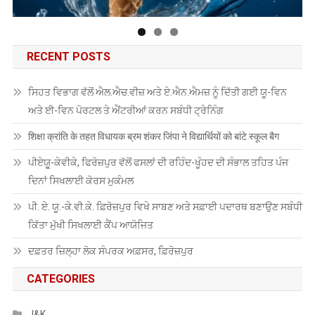
RECENT POSTS
ਸਿਹਤ ਵਿਭਾਗ ਵੱਲੋਂ ਐਲ.ਐਚ.ਵੀਜ਼ ਅਤੇ ਏ.ਐਨ.ਐਮਜ਼ ਨੂੰ ਦਿੱਤੀ ਗਈ ਯੂ-ਵਿਨ
ਅਤੇ ਈ-ਵਿਨ ਪੋਰਟਲ ਤੇ ਐਂਟਰੀਆਂ ਕਰਨ ਸਬੰਧੀ ਟ੍ਰੇਨਿੰਗ
शिक्षा क्रांति के तहत विधायक ब्रम शंकर जिंपा ने विद्यार्थियों को बांटे स्कूल बैग
ਪੀਏਯੂੑ-ਕੇਵੀਕੇ, ਫਿਰੋਜ਼ਪੁਰ ਵੱਲੋਂ ਫਸਲਾਂ ਦੀ ਰਹਿੰਦ-ਖੂੰਹਦ ਦੀ ਸੰਭਾਲ ਤਹਿਤ ਪੰਜ
ਦਿਨਾਂ ਸਿਖਲਾਈ ਕੋਰਸ ਮੁਕੰਮਲ
ਪੀ. ਏ. ਯੂ.-ਕੇ.ਵੀ.ਕੇ. ਫ਼ਿਰੋਜ਼ਪੁਰ ਵਿਖੇ ਸਾਬਣ ਅਤੇ ਸਫ਼ਾਈ ਪਦਾਰਥ ਬਣਾਉਣ ਸਬੰਧੀ
ਕਿੱਤਾ ਮੁੱਖੀ ਸਿਖਲਾਈ ਕੈਂਪ ਆਯੋਜਿਤ
ਦਫ਼ਤਰ ਜ਼ਿਲ੍ਹਾ ਲੋਕ ਸੰਪਰਕ ਅਫ਼ਸਰ, ਫ਼ਿਰੋਜ਼ਪੁਰ
CATEGORIES
J&K