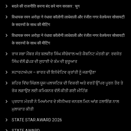
बदले की राजनीति करना बंद करे मान सरकार : चुग
विधायक रमन अरोड़ा ने रंधावा कॉलोनी लाधेवाली और रंजीत नगर वेलफेयर सोसायटी
के सदस्यों के साथ की मीटिंग
विधायक रमन अरोड़ा ने रंधावा कॉलोनी लाधेवाली और रंजीत नगर वेलफेयर सोसायटी
के सदस्यों के साथ की मीटिंग
ਰਾਜ ਸਭਾ ਮੈਂਬਰ ਸੰਤ ਬਲਵੀਰ ਸਿੰਘ ਸੀਚੇਵਾਲ ਅਤੇ ਕੈਬਨਿਟ ਮੰਤਰੀ ਡਾ. ਰਵਜੋਤ
ਸਿੰਘ ਵੱਲੋਂ ਛੱਪੜ ਦੀ ਸੁਧਾਈ ਦੇ ਕੰਮ ਦੀ ਸ਼ੁਰੂਆਤ
ਸਟਾਰਟਅੱਪਸ – ਭਾਰਤ ਦੀ ਇਨੋਵੇਟਿਵ ਕ੍ਰਾਂਤੀ ਨੂੰ ਜਗਾਉਣਾ
ਸ਼ਹਿਰ ਵਿੱਚ ਸਿੰਗਲ ਯੂਜ ਪਲਾਸਟਿਕ ਦੀ ਵਿਕਰੀ ਅਤੇ ਵਰਤੋਂ ਉੱਪਰ ਪੂਰਨ ਤੌਰ ਤੇ
ਰੋਕ ਲਗਾਉਣ ਲਈ ਕਮਿਸ਼ਨਰ ਵੱਲੋਂ ਕੀਤੀ ਗਈ ਮੀਟਿੰਗ
ਪ੍ਰਧਾਨ ਮੰਤਰੀ ਨੇ ਮਿਆਂਮਾਰ ਦੇ ਸੀਨੀਅਰ ਜਨਰਲ ਮਿਨ ਆਂਗ ਹਲਾਇੰਗ ਨਾਲ
ਮੁਲਾਕਾਤ ਕੀਤੀ
STATE STAR AWARD 2O26
STATE AWARD