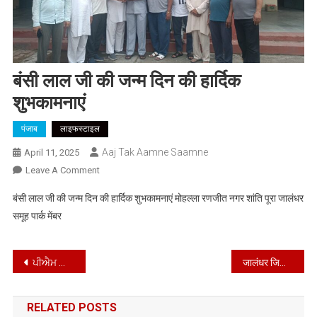
बंसी लाल जी की जन्म दिन की हार्दिक
शुभकामनाएं
पंजाब
लाइफस्टाइल
Aaj Tak Aamne Saamne
April 11, 2025
On
Leave A Comment
बंसी
बंसी लाल जी की जन्म दिन की हार्दिक शुभकामनाएं मोहल्ला रणजीत नगर शांति पूरा जालंधर
लाल
समूह पार्क मेंबर
जी
की
जन्म
Post
ਪੀਐਮ ਕਿਸਾਨ ਸਨਮਾਨ ਨਿਧੀ ਸਕੀਮ ਤਹਿਤ ਲਾਭਪਾਤਰੀ ਕਿਸਾਨਾਂ ਦੀ ਈ ਕੇ ਵਾਈ ਸੀ ਕਰਨ ਲਈ ਸ਼ਰੂ ਕੀਤੀ ਮੁਹਿੰਮ
जालंधर जिला बार एसोसिएशन द्वारा न्यायिक अधिकारियों का भव्य स्वागत समारोह आयोजित
दिन
navigation
की
हार्दिक
RELATED POSTS
शुभकामनाएं