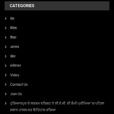
CATEGORIES
देश
विदेश
शिक्षा
अपराध
खेल
मनोरंजन
Video
Contact Us
Join Us
ਹੁਸ਼ਿਆਰਪੁਰ ਦੇ ਸਕਸ਼ਮ ਵਸ਼ਿਸ਼ਟ ਨੇ ਸੀ.ਏ.ਜੀ. ਦੀ ਕੌਮੀ ਪ੍ਰੀਖਿਆ ‘ਚ ਪਹਿਲਾ
ਸਥਾਨ ਹਾਸਲ ਕਰ ਇਤਿਹਾਸ ਰਚਿਆ