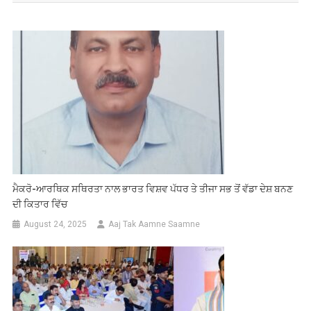
ਮੈਕਰੋ-ਆਰਥਿਕ ਸਥਿਰਤਾ ਨਾਲ ਭਾਰਤ ਵਿਸ਼ਵ ਪੱਧਰ ਤੇ ਤੀਜਾ ਸਭ ਤੋਂ ਵੱਡਾ ਦੇਸ਼ ਬਨਣ
ਦੀ ਕਿਤਾਰ ਵਿੱਚ
August 24, 2025
Aaj Tak Aamne Saamne