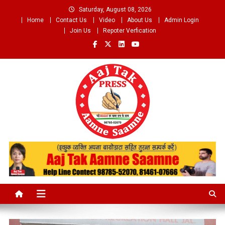
Skip
Saturday, August 08, 2026
to
Home
Contact Us
Video
About Us
Admin Login
content
Join Us
Repoter Verfication
Aaj Tak Aamne Saamne.com