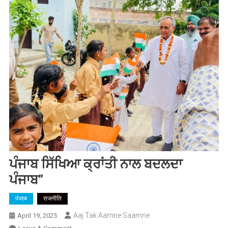
ਪੰਜਾਬ ਸਿੱਖਿਆ ਕ੍ਰਾਂਤੀ ਨਾਲ ਬਦਲਦਾ
ਪੰਜਾਬ”
पंजाब
राजनीति
Aaj Tak Aamne Saamne
April 19, 2025
On