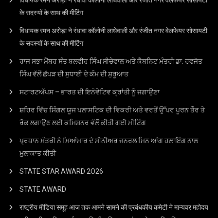
विधायक रमन अरोड़ा ने रंधावा कॉलोनी लाधेवाली और रंजीत नगर वेलफेयर सोसायटी
के सदस्यों के साथ की मीटिंग
विधायक रमन अरोड़ा ने रंधावा कॉलोनी लाधेवाली और रंजीत नगर वेलफेयर सोसायटी
के सदस्यों के साथ की मीटिंग
ਰਾਜ ਸਭਾ ਮੈਂਬਰ ਸੰਤ ਬਲਵੀਰ ਸਿੰਘ ਸੀਚੇਵਾਲ ਅਤੇ ਕੈਬਨਿਟ ਮੰਤਰੀ ਡਾ. ਰਵਜੋਤ
ਸਿੰਘ ਵੱਲੋਂ ਛੱਪੜ ਦੀ ਸੁਧਾਈ ਦੇ ਕੰਮ ਦੀ ਸ਼ੁਰੂਆਤ
ਸਟਾਰਟਅੱਪਸ – ਭਾਰਤ ਦੀ ਇਨੋਵੇਟਿਵ ਕ੍ਰਾਂਤੀ ਨੂੰ ਜਗਾਉਣਾ
ਸ਼ਹਿਰ ਵਿੱਚ ਸਿੰਗਲ ਯੂਜ ਪਲਾਸਟਿਕ ਦੀ ਵਿਕਰੀ ਅਤੇ ਵਰਤੋਂ ਉੱਪਰ ਪੂਰਨ ਤੌਰ ਤੇ
ਰੋਕ ਲਗਾਉਣ ਲਈ ਕਮਿਸ਼ਨਰ ਵੱਲੋਂ ਕੀਤੀ ਗਈ ਮੀਟਿੰਗ
ਪ੍ਰਧਾਨ ਮੰਤਰੀ ਨੇ ਮਿਆਂਮਾਰ ਦੇ ਸੀਨੀਅਰ ਜਨਰਲ ਮਿਨ ਆਂਗ ਹਲਾਇੰਗ ਨਾਲ
ਮੁਲਾਕਾਤ ਕੀਤੀ
STATE STAR AWARD 2O26
STATE AWARD
राष्ट्रीय मीडिया समूह आज तक आमने सामने की प्रबंधकीय कमेटी ने मान्यवर महोदय