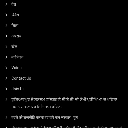
देश
विदेश
शिक्षा
अपराध
खेल
मनोरंजन
Video
Contact Us
Join Us
ਹੁਸ਼ਿਆਰਪੁਰ ਦੇ ਸਕਸ਼ਮ ਵਸ਼ਿਸ਼ਟ ਨੇ ਸੀ.ਏ.ਜੀ. ਦੀ ਕੌਮੀ ਪ੍ਰੀਖਿਆ ‘ਚ ਪਹਿਲਾ
ਸਥਾਨ ਹਾਸਲ ਕਰ ਇਤਿਹਾਸ ਰਚਿਆ
बदले की राजनीति करना बंद करे मान सरकार : चुग