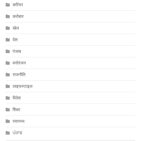
करियर
करोबार
खेल
देश
पंजाब
मनोरंजन
राजनीति
लाइफस्टाइल
विदेश
शिक्षा
स्वास्थ्य
ਪੰਜਾਬ