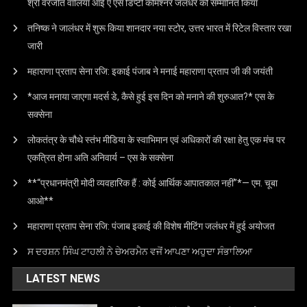
श्री वरजीत वालिया आई ए एस डिप्टी कमिश्नर जलंधर को सम्मानित किया
तनिष्क ने जालंधर में शुरू किया शानदार नया स्टोर, उत्तर भारत में रिटेल विस्तार रखा
जारी
महाराणा प्रताप सेना रजि: इकाई पंजाब ने मनाई महाराणा प्रताप जी की जयंती
*आज मनाया जाएगा मदर्स डे, कैसे हुई इस दिन को मनाने की शुरुआत?* एस के
सक्सेना
लोकतंत्र के चौथे स्तंभ मीडिया के स्वाभिमान एवं अधिकारों की रक्षा हेतु एक मंच पर
एकत्रित होना अति अनिवार्य – एस के सक्सेना
**“प्रधानमंत्री मोदी व्यवहारिक हैं : कोई आर्थिक आपातकाल नहीं”*— एम. चूबा
आओ**
महाराणा प्रताप सेना रजि: पंजाब इकाई की विशेष मीटिंग जलंधर में हुई अयोजत
ਸ ਦਰਸ਼ਨ ਸਿੰਘ ਟਾਹਲੀ ਨੇ ਚੇਅਰਮੈਨ ਵਜੋਂ ਆਪਣਾ ਅਹੁਦਾ ਸੰਭਾਲਿਆ
LATEST NEWS