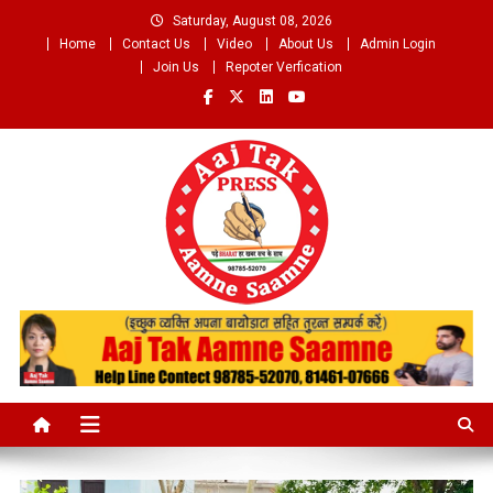
Skip
Saturday, August 08, 2026
to
Home
Contact Us
Video
About Us
Admin Login
content
Join Us
Repoter Verfication
Aaj Tak Aamne Saamne.com