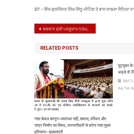
ਫੋਟੋ – ਇੰਜ ਗੁਰਜਿੰਦਰ ਸਿੰਘ ਸਿੱਧੂ ਮੀਟਿੰਗ ਤੋ ਬਾਦ ਸਾਬਕਾ ਸੈਨਿਕਾ ਨ
Post
ਭਗਵਾਨ ਸ਼੍ਰੀ ਪਰਸ਼ੂਰਾਮ ਧਰਮ, ਨਿਆਂ ਤੇ ਤਿਆਗ ਦੇ ਪ੍ਰਤੀਕ: ਅਮਨ ਅਰੋੜਾ
navigation
RELATED POSTS
यूट्यूबर क
अड्डे से 7
April 5
Aaj Tak 
नशा केवल कानून-व्यवस्था नहीं, समाज, परिवार और
राष्ट्र निर्माण का विषय, जनभागीदारी से बनेगा नशा मुक्त
हरियाणा- मुख्यमंत्री