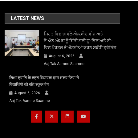
LATEST NEWS
ਸਿਹਤ ਵਿਭਾਗ ਵੱਲੋਂ ਐਲ.ਐਚ.ਵੀਜ਼ ਅਤੇ
ਏ.ਐਨ.ਐਮਜ਼ ਨੂੰ ਦਿੱਤੀ ਗਈ ਯੂ-ਵਿਨ ਅਤੇ ਈ-
ਵਿਨ ਪੋਰਟਲ ਤੇ ਐਂਟਰੀਆਂ ਕਰਨ ਸਬੰਧੀ ਟ੍ਰੇਨਿੰਗ
August 6, 2026
Aaj Tak Aamne Saamne
शिक्षा क्रांति के तहत विधायक ब्रम शंकर जिंपा ने
विद्यार्थियों को बांटे स्कूल बैग
August 6, 2026
Aaj Tak Aamne Saamne