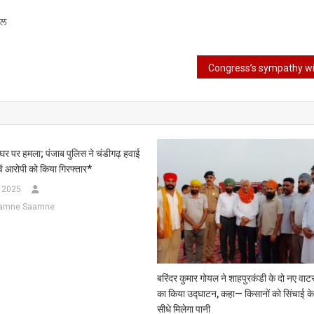
ਾਲ
े घर पर हमला; पंजाब पुलिस ने चंडीगढ़ हवाई
वें आरोपी को किया गिरफ्तार*
, 2025
Aamne Saamne
बरिंदर कुमार गोयल ने शाहपुरकंडी के दो नए वाटर
का किया उद्घाटन, कहा— किसानों को सिंचाई के
सीधे मिलेगा पानी