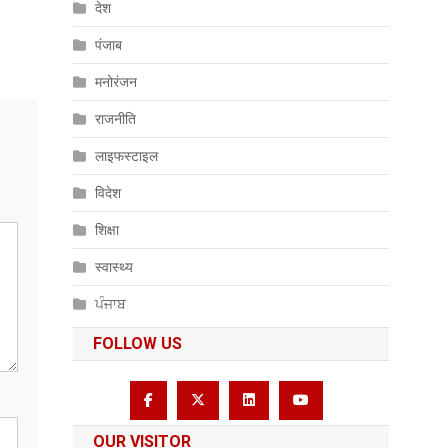
देश
पंजाब
मनोरंजन
राजनीति
लाइफस्टाइल
विदेश
शिक्षा
स्वास्थ्य
ਪੰਜਾਬ
FOLLOW US
OUR VISITOR