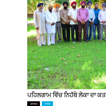
ਪਹਿਲਗਾਮ ਵਿੱਚ ਨਿਹੱਥੇ ਲੋਕਾ ਦਾ ਕ
अपराध
पंजाब