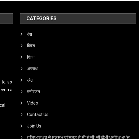
CATEGORIES
देश
विदेश
शिक्षा
अपराध
खेल
te, so
 even a
मनोरंजन
Video
cal
Contact Us
Join Us
ਹੁਸ਼ਿਆਰਪੁਰ ਦੇ ਸਕਸ਼ਮ ਵਸ਼ਿਸ਼ਟ ਨੇ ਸੀ.ਏ.ਜੀ. ਦੀ ਕੌਮੀ ਪ੍ਰੀਖਿਆ ‘ਚ