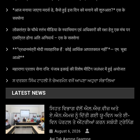
*आज मनाया जाएगा मदर्स डे, कैसे हुई इस दिन को मनाने की शुरुआत?* एस के
सक्सेना
लोकतंत्र के चौथे स्तंभ मीडिया के स्वाभिमान एवं अधिकारों की रक्षा हेतु एक मंच पर
एकत्रित होना अति अनिवार्य – एस के सक्सेना
**“प्रधानमंत्री मोदी व्यवहारिक हैं : कोई आर्थिक आपातकाल नहीं”*— एम. चूबा
आओ**
महाराणा प्रताप सेना रजि: पंजाब इकाई की विशेष मीटिंग जलंधर में हुई अयोजत
ਸ ਦਰਸ਼ਨ ਸਿੰਘ ਟਾਹਲੀ ਨੇ ਚੇਅਰਮੈਨ ਵਜੋਂ ਆਪਣਾ ਅਹੁਦਾ ਸੰਭਾਲਿਆ
LATEST NEWS
ਸਿਹਤ ਵਿਭਾਗ ਵੱਲੋਂ ਐਲ.ਐਚ.ਵੀਜ਼ ਅਤੇ
ਏ.ਐਨ.ਐਮਜ਼ ਨੂੰ ਦਿੱਤੀ ਗਈ ਯੂ-ਵਿਨ ਅਤੇ ਈ-
ਵਿਨ ਪੋਰਟਲ ਤੇ ਐਂਟਰੀਆਂ ਕਰਨ ਸਬੰਧੀ ਟ੍ਰੇਨਿੰਗ
August 6, 2026
Aaj Tak Aamne Saamne