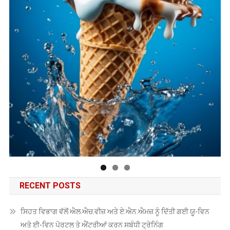
RECENT POSTS
ਸਿਹਤ ਵਿਭਾਗ ਵੱਲੋਂ ਐਲ.ਐਚ.ਵੀਜ਼ ਅਤੇ ਏ.ਐਨ.ਐਮਜ਼ ਨੂੰ ਦਿੱਤੀ ਗਈ ਯੂ-ਵਿਨ
ਅਤੇ ਈ-ਵਿਨ ਪੋਰਟਲ ਤੇ ਐਂਟਰੀਆਂ ਕਰਨ ਸਬੰਧੀ ਟ੍ਰੇਨਿੰਗ