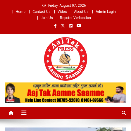
Skip
Friday, August 07, 2026
to
Home
Contact Us
Video
About Us
Admin Login
content
Join Us
Repoter Verfication
Aaj Tak Aamne Saamne.com