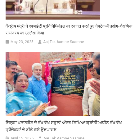
केंद्रीय मंत्री ने एमआईटी प्रतिनिधिमंडल का स्वागत करते हुए नेमटेक में उद्योग-शैक्षणिक
सामंजस्य का उल्लेख किया
May 23, 2025
Aaj Tak Aamne Saamne
ਜਿਲ੍ਹਾ ਪਠਾਨਕੋਟ ਦੇ ਵੱਖ ਵੱਖ ਸਕੂਲਾਂ ਅੰਦਰ ਸਿੱਖਿਆ ਕ੍ਰਾਂਤੀ ਅਧੀਨ ਵੱਖ ਵੱਖ
ਪ੍ਰੋਜੈਕਟਾਂ ਦੇ ਕੀਤੇ ਗਏ ਉਦਘਾਟਣ
April 15, 2025
Aaj Tak Aamne Saamne