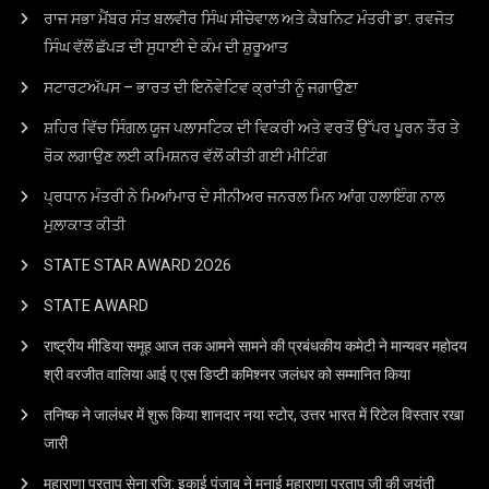
ਰਾਜ ਸਭਾ ਮੈਂਬਰ ਸੰਤ ਬਲਵੀਰ ਸਿੰਘ ਸੀਚੇਵਾਲ ਅਤੇ ਕੈਬਨਿਟ ਮੰਤਰੀ ਡਾ. ਰਵਜੋਤ
ਸਿੰਘ ਵੱਲੋਂ ਛੱਪੜ ਦੀ ਸੁਧਾਈ ਦੇ ਕੰਮ ਦੀ ਸ਼ੁਰੂਆਤ
ਸਟਾਰਟਅੱਪਸ – ਭਾਰਤ ਦੀ ਇਨੋਵੇਟਿਵ ਕ੍ਰਾਂਤੀ ਨੂੰ ਜਗਾਉਣਾ
ਸ਼ਹਿਰ ਵਿੱਚ ਸਿੰਗਲ ਯੂਜ ਪਲਾਸਟਿਕ ਦੀ ਵਿਕਰੀ ਅਤੇ ਵਰਤੋਂ ਉੱਪਰ ਪੂਰਨ ਤੌਰ ਤੇ
ਰੋਕ ਲਗਾਉਣ ਲਈ ਕਮਿਸ਼ਨਰ ਵੱਲੋਂ ਕੀਤੀ ਗਈ ਮੀਟਿੰਗ
ਪ੍ਰਧਾਨ ਮੰਤਰੀ ਨੇ ਮਿਆਂਮਾਰ ਦੇ ਸੀਨੀਅਰ ਜਨਰਲ ਮਿਨ ਆਂਗ ਹਲਾਇੰਗ ਨਾਲ
ਮੁਲਾਕਾਤ ਕੀਤੀ
STATE STAR AWARD 2O26
STATE AWARD
राष्ट्रीय मीडिया समूह आज तक आमने सामने की प्रबंधकीय कमेटी ने मान्यवर महोदय
श्री वरजीत वालिया आई ए एस डिप्टी कमिश्नर जलंधर को सम्मानित किया
तनिष्क ने जालंधर में शुरू किया शानदार नया स्टोर, उत्तर भारत में रिटेल विस्तार रखा
जारी
महाराणा प्रताप सेना रजि: इकाई पंजाब ने मनाई महाराणा प्रताप जी की जयंती