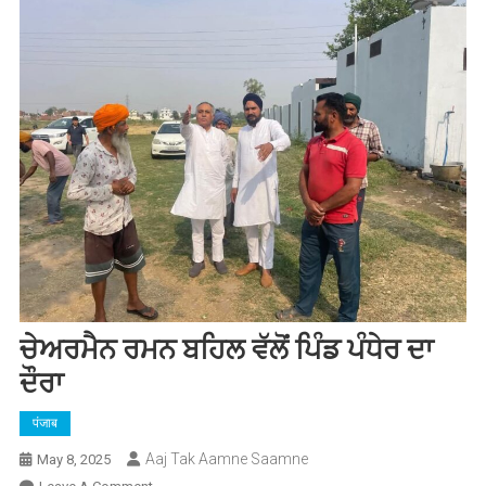
ਚੇਅਰਮੈਨ ਰਮਨ ਬਹਿਲ ਵੱਲੋਂ ਪਿੰਡ ਪੰਧੇਰ ਦਾ
ਦੌਰਾ
पंजाब
Aaj Tak Aamne Saamne
May 8, 2025
On