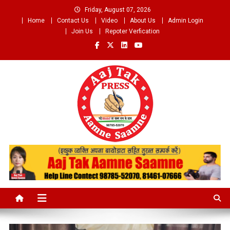
Skip
Friday, August 07, 2026
to
Home
Contact Us
Video
About Us
Admin Login
content
Join Us
Repoter Verfication
Aaj Tak Aamne Saamne.com