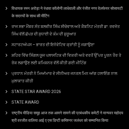
विधायक रमन अरोड़ा ने रंधावा कॉलोनी लाधेवाली और रंजीत नगर वेलफेयर सोसायटी
के सदस्यों के साथ की मीटिंग
ਰਾਜ ਸਭਾ ਮੈਂਬਰ ਸੰਤ ਬਲਵੀਰ ਸਿੰਘ ਸੀਚੇਵਾਲ ਅਤੇ ਕੈਬਨਿਟ ਮੰਤਰੀ ਡਾ. ਰਵਜੋਤ
ਸਿੰਘ ਵੱਲੋਂ ਛੱਪੜ ਦੀ ਸੁਧਾਈ ਦੇ ਕੰਮ ਦੀ ਸ਼ੁਰੂਆਤ
ਸਟਾਰਟਅੱਪਸ – ਭਾਰਤ ਦੀ ਇਨੋਵੇਟਿਵ ਕ੍ਰਾਂਤੀ ਨੂੰ ਜਗਾਉਣਾ
ਸ਼ਹਿਰ ਵਿੱਚ ਸਿੰਗਲ ਯੂਜ ਪਲਾਸਟਿਕ ਦੀ ਵਿਕਰੀ ਅਤੇ ਵਰਤੋਂ ਉੱਪਰ ਪੂਰਨ ਤੌਰ ਤੇ
ਰੋਕ ਲਗਾਉਣ ਲਈ ਕਮਿਸ਼ਨਰ ਵੱਲੋਂ ਕੀਤੀ ਗਈ ਮੀਟਿੰਗ
ਪ੍ਰਧਾਨ ਮੰਤਰੀ ਨੇ ਮਿਆਂਮਾਰ ਦੇ ਸੀਨੀਅਰ ਜਨਰਲ ਮਿਨ ਆਂਗ ਹਲਾਇੰਗ ਨਾਲ
ਮੁਲਾਕਾਤ ਕੀਤੀ
STATE STAR AWARD 2O26
STATE AWARD
राष्ट्रीय मीडिया समूह आज तक आमने सामने की प्रबंधकीय कमेटी ने मान्यवर महोदय
श्री वरजीत वालिया आई ए एस डिप्टी कमिश्नर जलंधर को सम्मानित किया