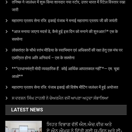
तनिष्क ने जालंधर में शुरू किया शानदार नया स्टोर, उत्तर भारत में रिटेल विस्तार रखा
जारी
महाराणा प्रताप सेना रजि: इकाई पंजाब ने मनाई महाराणा प्रताप जी की जयंती
*आज मनाया जाएगा मदर्स डे, कैसे हुई इस दिन को मनाने की शुरुआत?* एस के
सक्सेना
लोकतंत्र के चौथे स्तंभ मीडिया के स्वाभिमान एवं अधिकारों की रक्षा हेतु एक मंच पर
एकत्रित होना अति अनिवार्य – एस के सक्सेना
**“प्रधानमंत्री मोदी व्यवहारिक हैं : कोई आर्थिक आपातकाल नहीं”*— एम. चूबा
आओ**
महाराणा प्रताप सेना रजि: पंजाब इकाई की विशेष मीटिंग जलंधर में हुई अयोजत
ਸ ਦਰਸ਼ਨ ਸਿੰਘ ਟਾਹਲੀ ਨੇ ਚੇਅਰਮੈਨ ਵਜੋਂ ਆਪਣਾ ਅਹੁਦਾ ਸੰਭਾਲਿਆ
LATEST NEWS
ਸਿਹਤ ਵਿਭਾਗ ਵੱਲੋਂ ਐਲ.ਐਚ.ਵੀਜ਼ ਅਤੇ
ਏ.ਐਨ.ਐਮਜ਼ ਨੂੰ ਦਿੱਤੀ ਗਈ ਯੂ-ਵਿਨ ਅਤੇ ਈ-