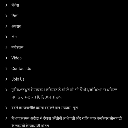
विदेश
शिक्षा
अपराध
खेल
मनोरंजन
Video
Contact Us
Join Us
ਹੁਸ਼ਿਆਰਪੁਰ ਦੇ ਸਕਸ਼ਮ ਵਸ਼ਿਸ਼ਟ ਨੇ ਸੀ.ਏ.ਜੀ. ਦੀ ਕੌਮੀ ਪ੍ਰੀਖਿਆ ‘ਚ ਪਹਿਲਾ
ਸਥਾਨ ਹਾਸਲ ਕਰ ਇਤਿਹਾਸ ਰਚਿਆ
बदले की राजनीति करना बंद करे मान सरकार : चुग
विधायक रमन अरोड़ा ने रंधावा कॉलोनी लाधेवाली और रंजीत नगर वेलफेयर सोसायटी
के सदस्यों के साथ की मीटिंग