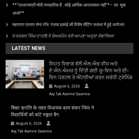
**“प्रधानमंत्री मोदी व्यवहारिक हैं : कोई आर्थिक आपातकाल नहीं”*— एम. चूबा
आओ**
महाराणा प्रताप सेना रजि: पंजाब इकाई की विशेष मीटिंग जलंधर में हुई अयोजत
ਸ ਦਰਸ਼ਨ ਸਿੰਘ ਟਾਹਲੀ ਨੇ ਚੇਅਰਮੈਨ ਵਜੋਂ ਆਪਣਾ ਅਹੁਦਾ ਸੰਭਾਲਿਆ
LATEST NEWS
ਸਿਹਤ ਵਿਭਾਗ ਵੱਲੋਂ ਐਲ.ਐਚ.ਵੀਜ਼ ਅਤੇ
ਏ.ਐਨ.ਐਮਜ਼ ਨੂੰ ਦਿੱਤੀ ਗਈ ਯੂ-ਵਿਨ ਅਤੇ ਈ-
ਵਿਨ ਪੋਰਟਲ ਤੇ ਐਂਟਰੀਆਂ ਕਰਨ ਸਬੰਧੀ ਟ੍ਰੇਨਿੰਗ
August 6, 2026
Aaj Tak Aamne Saamne
शिक्षा क्रांति के तहत विधायक ब्रम शंकर जिंपा ने
विद्यार्थियों को बांटे स्कूल बैग
August 6, 2026
Aaj Tak Aamne Saamne