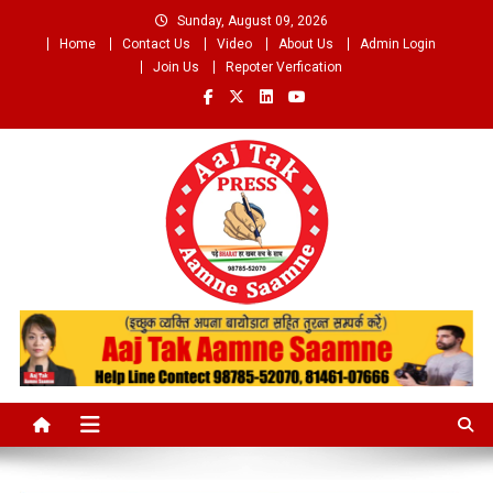
Skip
Sunday, August 09, 2026
to
Home
Contact Us
Video
About Us
Admin Login
content
Join Us
Repoter Verfication
Aaj Tak Aamne Saamne.com