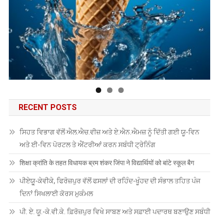
RECENT POSTS
ਸਿਹਤ ਵਿਭਾਗ ਵੱਲੋਂ ਐਲ.ਐਚ.ਵੀਜ਼ ਅਤੇ ਏ.ਐਨ.ਐਮਜ਼ ਨੂੰ ਦਿੱਤੀ ਗਈ ਯੂ-ਵਿਨ
ਅਤੇ ਈ-ਵਿਨ ਪੋਰਟਲ ਤੇ ਐਂਟਰੀਆਂ ਕਰਨ ਸਬੰਧੀ ਟ੍ਰੇਨਿੰਗ
शिक्षा क्रांति के तहत विधायक ब्रम शंकर जिंपा ने विद्यार्थियों को बांटे स्कूल बैग
ਪੀਏਯੂੑ-ਕੇਵੀਕੇ, ਫਿਰੋਜ਼ਪੁਰ ਵੱਲੋਂ ਫਸਲਾਂ ਦੀ ਰਹਿੰਦ-ਖੂੰਹਦ ਦੀ ਸੰਭਾਲ ਤਹਿਤ ਪੰਜ
ਦਿਨਾਂ ਸਿਖਲਾਈ ਕੋਰਸ ਮੁਕੰਮਲ
ਪੀ. ਏ. ਯੂ.-ਕੇ.ਵੀ.ਕੇ. ਫ਼ਿਰੋਜ਼ਪੁਰ ਵਿਖੇ ਸਾਬਣ ਅਤੇ ਸਫ਼ਾਈ ਪਦਾਰਥ ਬਣਾਉਣ ਸਬੰਧੀ