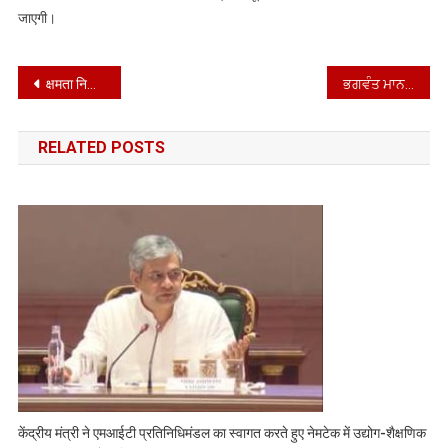
जाएगी।
Post
क्षमता निर्माण और मानव संसाधन विकास” को मंजूरी दी
ਭਗਵੰਤ ਮਾਨ ਸਰਕਾਰ ਦਾ ਇੱਕ ਹੋਰ ਲੋਕ ਪੱਖੀ ਫ਼ੈਸਲਾ
navigation
RELATED POSTS
केंद्रीय मंत्री ने एमआईटी प्रतिनिधिमंडल का स्वागत करते हुए नेमटेक में उद्योग-शैक्षणिक