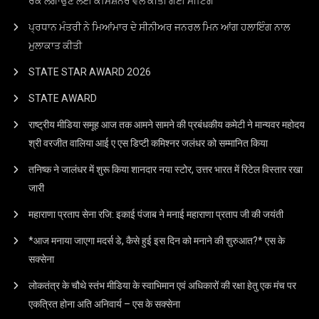
ਰੋਕ ਲਗਾਉਣ ਲਈ ਕਮਿਸ਼ਨਰ ਵੱਲੋਂ ਕੀਤੀ ਗਈ ਮੀਟਿੰਗ
ਪ੍ਰਧਾਨ ਮੰਤਰੀ ਨੇ ਮਿਆਂਮਾਰ ਦੇ ਸੀਨੀਅਰ ਜਨਰਲ ਮਿਨ ਆਂਗ ਹਲਾਇੰਗ ਨਾਲ
ਮੁਲਾਕਾਤ ਕੀਤੀ
STATE STAR AWARD 2O26
STATE AWARD
राष्ट्रीय मीडिया समूह आज तक आमने सामने की प्रबंधकीय कमेटी ने मान्यवर महोदय
श्री वरजीत वालिया आई ए एस डिप्टी कमिश्नर जलंधर को सम्मानित किया
तनिष्क ने जालंधर में शुरू किया शानदार नया स्टोर, उत्तर भारत में रिटेल विस्तार रखा
जारी
महाराणा प्रताप सेना रजि: इकाई पंजाब ने मनाई महाराणा प्रताप जी की जयंती
*आज मनाया जाएगा मदर्स डे, कैसे हुई इस दिन को मनाने की शुरुआत?* एस के
सक्सेना
लोकतंत्र के चौथे स्तंभ मीडिया के स्वाभिमान एवं अधिकारों की रक्षा हेतु एक मंच पर
एकत्रित होना अति अनिवार्य – एस के सक्सेना