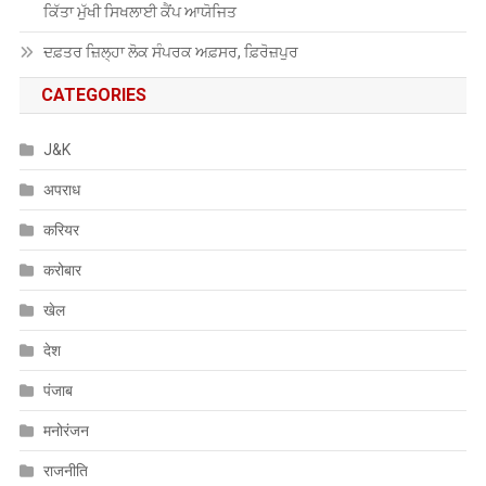
ਕਿੱਤਾ ਮੁੱਖੀ ਸਿਖਲਾਈ ਕੈਂਪ ਆਯੋਜਿਤ
ਦਫ਼ਤਰ ਜ਼ਿਲ੍ਹਾ ਲੋਕ ਸੰਪਰਕ ਅਫ਼ਸਰ, ਫ਼ਿਰੋਜ਼ਪੁਰ
CATEGORIES
J&K
अपराध
करियर
करोबार
खेल
देश
पंजाब
मनोरंजन
राजनीति