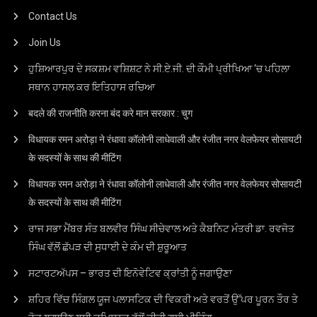
Contact Us
Join Us
ਹੁਸ਼ਿਆਰਪੁਰ ਦੇ ਸਕਸ਼ਮ ਵਸ਼ਿਸ਼ਟ ਨੇ ਸੀ.ਏ.ਜੀ. ਦੀ ਕੌਮੀ ਪ੍ਰੀਖਿਆ ‘ਚ ਪਹਿਲਾ
ਸਥਾਨ ਹਾਸਲ ਕਰ ਇਤਿਹਾਸ ਰਚਿਆ
बदले की राजनीति करना बंद करे मान सरकार : चुग
विधायक रमन अरोड़ा ने रंधावा कॉलोनी लाधेवाली और रंजीत नगर वेलफेयर सोसायटी
के सदस्यों के साथ की मीटिंग
विधायक रमन अरोड़ा ने रंधावा कॉलोनी लाधेवाली और रंजीत नगर वेलफेयर सोसायटी
के सदस्यों के साथ की मीटिंग
ਰਾਜ ਸਭਾ ਮੈਂਬਰ ਸੰਤ ਬਲਵੀਰ ਸਿੰਘ ਸੀਚੇਵਾਲ ਅਤੇ ਕੈਬਨਿਟ ਮੰਤਰੀ ਡਾ. ਰਵਜੋਤ
ਸਿੰਘ ਵੱਲੋਂ ਛੱਪੜ ਦੀ ਸੁਧਾਈ ਦੇ ਕੰਮ ਦੀ ਸ਼ੁਰੂਆਤ
ਸਟਾਰਟਅੱਪਸ – ਭਾਰਤ ਦੀ ਇਨੋਵੇਟਿਵ ਕ੍ਰਾਂਤੀ ਨੂੰ ਜਗਾਉਣਾ
ਸ਼ਹਿਰ ਵਿੱਚ ਸਿੰਗਲ ਯੂਜ ਪਲਾਸਟਿਕ ਦੀ ਵਿਕਰੀ ਅਤੇ ਵਰਤੋਂ ਉੱਪਰ ਪੂਰਨ ਤੌਰ ਤੇ