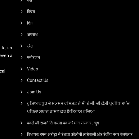
विदेश
शिक्षा
अपराध
खेल
te, so
 even a
मनोरंजन
Video
cal
Contact Us
Join Us
ਹੁਸ਼ਿਆਰਪੁਰ ਦੇ ਸਕਸ਼ਮ ਵਸ਼ਿਸ਼ਟ ਨੇ ਸੀ.ਏ.ਜੀ. ਦੀ ਕੌਮੀ ਪ੍ਰੀਖਿਆ ‘ਚ
ਪਹਿਲਾ ਸਥਾਨ ਹਾਸਲ ਕਰ ਇਤਿਹਾਸ ਰਚਿਆ
बदले की राजनीति करना बंद करे मान सरकार : चुग
विधायक रमन अरोड़ा ने रंधावा कॉलोनी लाधेवाली और रंजीत नगर वेलफेयर