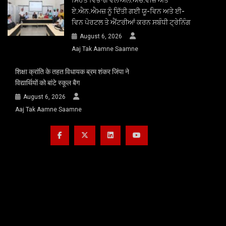
ਏ.ਐਨ.ਐਮਜ਼ ਨੂੰ ਦਿੱਤੀ ਗਈ ਯੂ-ਵਿਨ ਅਤੇ ਈ-
ਵਿਨ ਪੋਰਟਲ ਤੇ ਐਂਟਰੀਆਂ ਕਰਨ ਸਬੰਧੀ ਟ੍ਰੇਨਿੰਗ
August 6, 2026
Aaj Tak Aamne Saamne
शिक्षा क्रांति के तहत विधायक ब्रम शंकर जिंपा ने
विद्यार्थियों को बांटे स्कूल बैग
August 6, 2026
Aaj Tak Aamne Saamne