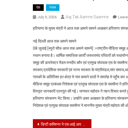
देश
पंजाब
Aaj Tak Aamne Saamne
July 9, 2026
Leave
हरियाणा के मुख्य मंत्री ने आज तक आमने सामने अखबार हरियाणा संस्
नई दिल्ली आज तक आमने सामने
08 जुलाई [ब्यूरो चीफ आज तक आमने सामने] :=राष्ट्रीय मीडिया समूह 
स्थान बनाया है। धार्मिक समाजिक कार्यों जरूरतमंद परिवारों को यथायोग्य
समूह की डायरेक्टर मैडम मनदीप कौर एवं प्रमुख संपादक एस के सक्सैना 
सरकार,प्रादेशिक सरकारों एवं राज्य सरकार के मंत्रीमंडल,संत समाज,धा
गायकों के अतिरिक्त हर क्षेत्र मे नाम कमाने वालों ने समरोह मे पहुँच 
मीडिया समूह प्रबंधक निदेशक एवं प्रमुख संपादक एस के सक्सैना ने हरिय
विस्तृत जानकारी प्रस्तुत की गई। मान्यवर महोदय ने गहन विचार करते
हरियाणा संस्करण भेंट किया। उन्होंने उक्त अखबार के हरियाणा संस्करण 
निदेशक एवं प्रमुख संपादक सक्सैना ने माननीय मुख्य मंत्री महोदय की ओ
Post
डिप्टी कमिश्नर ने एस.आई.आर. के तहत 100% गणना और डिजिटाइजेशन का काम पूरा करने पर 2 बूथ लेवल अधिकारियों को किया सम्मानित