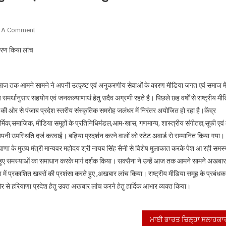
On
 A Comment
राष्ट्रीय
करण किया लांच
मीडिया
समूह
के
आज तक आमने सामने ने अपनी उत्कृष्ट एवं अनुकरणीय सेवाओं के कारण मीडिया जगत एवं समाज में
प्रबंधक
 समर्थानुसार सहयोग एवं जनकल्याणार्थ हेतु सदैव अग्रणी रहते है। पिछले छह वर्षों से राष्ट्रीय मी
निदेशक
की ओर से पंजाब प्रदेश स्तरीय संस्कृतिक समरोह जलंधर में निरंतर अयोजित हो रहा है।केंद्र
एवं
प्रमुख
र्मिक,समाजिक, मीडिया समूहों के प्रतिनिधिमंडल,आम-खास, गणमान्य, शास्त्रीय संगीतज्ञ,सूफी एव
संपादक
कर अपनी उपस्थिति दर्ज करवाई। बढ़िया प्रदर्शन करने वालों को स्टेट अवार्ड से सम्मानित किया गय
एस
ाणा के मुख्य मंत्री मान्यवर महोदय श्री नायब सिंह सैनी से विशेष मुलाकात करके पेश आ रही समस
के
 हुए समस्याओं का समाधान करके मार्ग दर्शक किया। सक्सैना ने उन्हें आज तक आमने सामने अखबा
सक्सैना
में प्रकाशित खबरों की प्रशंसा करते हुए ,अखबार लांच किया। राष्ट्रीय मीडिया समूह के प्रबंधक
की
र से हरियाणा प्रदेश हेतु उक्त अखबार लांच करने हेतु हार्दिक आभार व्यक्त किया।
ओर
से
माननीय