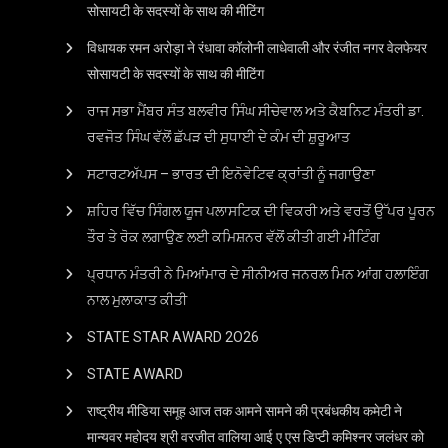
सोसायटी के सदस्यों के साथ की मीटिंग
विधायक रमन अरोड़ा ने रंधावा कॉलोनी लाधेवाली और रंजीत नगर वेलफेयर
सोसायटी के सदस्यों के साथ की मीटिंग
ਰਾਜ ਸਭਾ ਮੈਂਬਰ ਸੰਤ ਬਲਵੀਰ ਸਿੰਘ ਸੀਚੇਵਾਲ ਅਤੇ ਕੈਬਨਿਟ ਮੰਤਰੀ ਡਾ.
ਰਵਜੋਤ ਸਿੰਘ ਵੱਲੋਂ ਛੱਪੜ ਦੀ ਸੁਧਾਈ ਦੇ ਕੰਮ ਦੀ ਸ਼ੁਰੂਆਤ
ਸਟਾਰਟਅੱਪਸ – ਭਾਰਤ ਦੀ ਇਨੋਵੇਟਿਵ ਕ੍ਰਾਂਤੀ ਨੂੰ ਜਗਾਉਣਾ
ਸ਼ਹਿਰ ਵਿੱਚ ਸਿੰਗਲ ਯੂਜ ਪਲਾਸਟਿਕ ਦੀ ਵਿਕਰੀ ਅਤੇ ਵਰਤੋਂ ਉੱਪਰ ਪੂਰਨ
ਤੌਰ ਤੇ ਰੋਕ ਲਗਾਉਣ ਲਈ ਕਮਿਸ਼ਨਰ ਵੱਲੋਂ ਕੀਤੀ ਗਈ ਮੀਟਿੰਗ
ਪ੍ਰਧਾਨ ਮੰਤਰੀ ਨੇ ਮਿਆਂਮਾਰ ਦੇ ਸੀਨੀਅਰ ਜਨਰਲ ਮਿਨ ਆਂਗ ਹਲਾਇੰਗ
ਨਾਲ ਮੁਲਾਕਾਤ ਕੀਤੀ
STATE STAR AWARD 2O26
STATE AWARD
राष्ट्रीय मीडिया समूह आज तक आमने सामने की प्रबंधकीय कमेटी ने
मान्यवर महोदय श्री वरजीत वालिया आई ए एस डिप्टी कमिश्नर जलंधर को