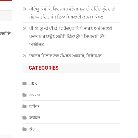
ਪੀਏਯੂੑ-ਕੇਵੀਕੇ, ਫਿਰੋਜ਼ਪੁਰ ਵੱਲੋਂ ਫਸਲਾਂ ਦੀ ਰਹਿੰਦ-ਖੂੰਹਦ ਦੀ
ਸੰਭਾਲ ਤਹਿਤ ਪੰਜ ਦਿਨਾਂ ਸਿਖਲਾਈ ਕੋਰਸ ਮੁਕੰਮਲ
ਪੀ. ਏ. ਯੂ.-ਕੇ.ਵੀ.ਕੇ. ਫ਼ਿਰੋਜ਼ਪੁਰ ਵਿਖੇ ਸਾਬਣ ਅਤੇ ਸਫ਼ਾਈ
्चों के
ਪਦਾਰਥ ਬਣਾਉਣ ਸਬੰਧੀ ਕਿੱਤਾ ਮੁੱਖੀ ਸਿਖਲਾਈ ਕੈਂਪ
ਆਯੋਜਿਤ
ਦਫ਼ਤਰ ਜ਼ਿਲ੍ਹਾ ਲੋਕ ਸੰਪਰਕ ਅਫ਼ਸਰ, ਫ਼ਿਰੋਜ਼ਪੁਰ
CATEGORIES
J&K
अपराध
करियर
करोबार
खेल