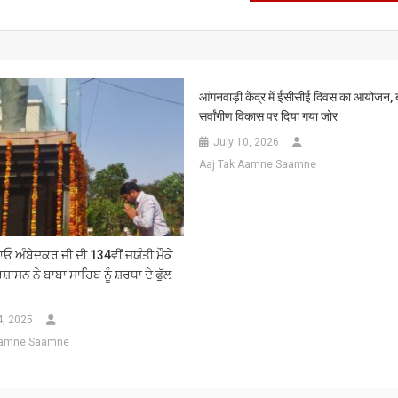
नायब
सिंह
सैनी,
हरियाणा
के
आंगनवाड़ी केंद्र में ईसीसीई दिवस का आयोजन, बच
मुख्य
सर्वांगीण विकास पर दिया गया जोर
मंत्री
July 10, 2026
से
की
Aaj Tak Aamne Saamne
विशेष
मुलाकात
ਾਓ ਅੰਬੇਦਕਰ ਜੀ ਦੀ 134ਵੀਂ ਜਯੰਤੀ ਮੌਕੇ
ਰਸ਼ਾਸਨ ਨੇ ਬਾਬਾ ਸਾਹਿਬ ਨੂੰ ਸ਼ਰਧਾ ਦੇ ਫੁੱਲ
4, 2025
Aamne Saamne