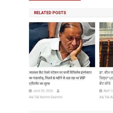
navigation
RELATED POSTS
जालंधर कैंट रेलवे स्टेशन पर फर्जी विजिलेंस इंस्पेक्टर
ਡਾ. ਭੀਮ ਰ
का भंडाफोड़, पिछले 6 महीने से उठा रहा था VIP
ਜ਼ਿਲ੍ਹਾ ਪ੍
ट्रीटमेंट का लुत्फ़
ਭੇਂਟ ਕੀਤੇ
June 30, 2026
April 1
Aaj Tak Aamne Saamne
Aaj Tak 