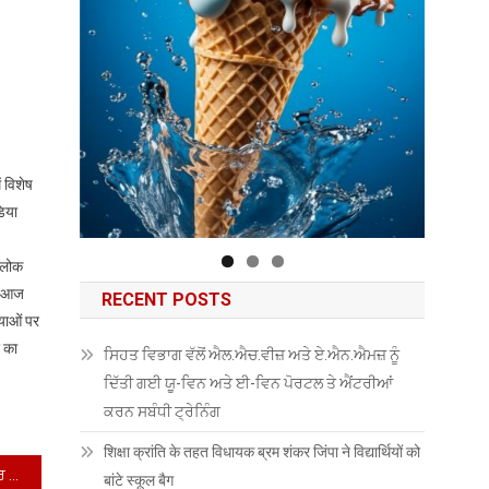
 विशेष
डिया
ं लोक
ा। आज
RECENT POSTS
्याओं पर
र का
ਸਿਹਤ ਵਿਭਾਗ ਵੱਲੋਂ ਐਲ.ਐਚ.ਵੀਜ਼ ਅਤੇ ਏ.ਐਨ.ਐਮਜ਼ ਨੂੰ
ਦਿੱਤੀ ਗਈ ਯੂ-ਵਿਨ ਅਤੇ ਈ-ਵਿਨ ਪੋਰਟਲ ਤੇ ਐਂਟਰੀਆਂ
ਕਰਨ ਸਬੰਧੀ ਟ੍ਰੇਨਿੰਗ
शिक्षा क्रांति के तहत विधायक ब्रम शंकर जिंपा ने विद्यार्थियों को
ਮਾਈ ਭਾਰਤ ਜ਼ਿਲ੍ਹਾ ਸਲਾਹਕਾਰ ਕਮੇਟੀ ਨੇ ਚੰਡੀਗੜ੍ਹ ਵਿੱਚ ਨੌਜਵਾਨਾਂ ਦੀ ਭਾਗੀਦਾਰੀ ਨੂੰ ਸਸ਼ਕਤ ਬਣਾਉਣ ਦੇ ਉਪਾਵਾਂ ਦੀ ਸਮੀਖਿਆ ਕੀਤੀ
बांटे स्कूल बैग