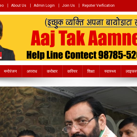
eo
About Us
Admin Login
Join Us
Repoter Verfication
e.com
मनोरंजन
अपराध
करोबार
करियर
शिक्षा
स्वास्थ्य
लाइफस