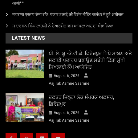
आओ**
महाराणा प्रताप सेना रजि: पंजाब इकाई की विशेष मीटिंग जलंधर में हुई अयोजत
ਸ ਦਰਸ਼ਨ ਸਿੰਘ ਟਾਹਲੀ ਨੇ ਚੇਅਰਮੈਨ ਵਜੋਂ ਆਪਣਾ ਅਹੁਦਾ ਸੰਭਾਲਿਆ
LATEST NEWS
ਪੀ. ਏ. ਯੂ.-ਕੇ.ਵੀ.ਕੇ. ਫ਼ਿਰੋਜ਼ਪੁਰ ਵਿਖੇ ਸਾਬਣ ਅਤੇ
ਸਫ਼ਾਈ ਪਦਾਰਥ ਬਣਾਉਣ ਸਬੰਧੀ ਕਿੱਤਾ ਮੁੱਖੀ
ਸਿਖਲਾਈ ਕੈਂਪ ਆਯੋਜਿਤ
August 6, 2026
Aaj Tak Aamne Saamne
ਦਫ਼ਤਰ ਜ਼ਿਲ੍ਹਾ ਲੋਕ ਸੰਪਰਕ ਅਫ਼ਸਰ,
ਫ਼ਿਰੋਜ਼ਪੁਰ
August 6, 2026
Aaj Tak Aamne Saamne