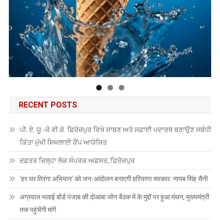
RECENT POSTS
ਪੀ. ਏ. ਯੂ.-ਕੇ.ਵੀ.ਕੇ. ਫ਼ਿਰੋਜ਼ਪੁਰ ਵਿਖੇ ਸਾਬਣ ਅਤੇ ਸਫ਼ਾਈ ਪਦਾਰਥ ਬਣਾਉਣ ਸਬੰਧੀ
ਕਿੱਤਾ ਮੁੱਖੀ ਸਿਖਲਾਈ ਕੈਂਪ ਆਯੋਜਿਤ
ਦਫ਼ਤਰ ਜ਼ਿਲ੍ਹਾ ਲੋਕ ਸੰਪਰਕ ਅਫ਼ਸਰ, ਫ਼ਿਰੋਜ਼ਪੁਰ
‘हर घर तिरंगा अभियान’ को जन-आंदोलन बनाएगी हरियाणा सरकार: नायब सिंह सैनी
अग्रवाल भलाई बोर्ड पंजाब की दोआबा जोन बैठक में के मुद्दों पर हुआ मंथन, मुख्यमंत्री
तक पहुंचेंगी मांगें