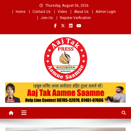
Skip
Thursday, August 06, 2026
to
Home
Contact Us
Video
About Us
Admin Login
content
Join Us
Repoter Verfication
Aaj Tak Aamne Saamne.com