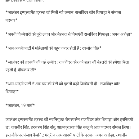
Leave A Comment
जालंधर
*जालंधर इम्प्रूवमेंट ट्रस्ट को मिली नई कमान: राजविंदर कौर थियाड़ा ने संभाला
इम्प्रूवमेंट
पदभार*
ट्रस्ट
को
*अपनी जिम्मेवारी को पूरी लगन और मेहनत से निभाएंगी राजविंदर थियाड़ा : अमन अरोड़ा*
मिली
नई
*आम आदमी पार्टी में महिलाओं की बहुत कद्र होती है : रवजोत सिंह*
कमान:
राजविंदर
*जालंधर की तरक्की की नई उम्मीद : राजविंदर कौर को शहर की बेहतरी की हमेशा चिंता
कौर
रहती है: दीपक बाली*
थियाड़ा
ने
*आम आदमी पार्टी ने आम घर की बेटी को इतनी बड़ी जिम्मेवारी दी : राजविंदर कौर
संभाला
थियाड़ा*
पदभार*
*जालंधर, 19 मार्च*
जालंधर इम्प्रूवमेंट ट्रस्ट की नवनियुक्त चेयरपर्सन राजविंदर कौर थियाड़ा और ट्रस्टियों
डा. जसबीर सिंह, हरचरण सिंह संधू, आत्मप्रकाश सिंह बब्लू ने आज पदभार संभाल लिया।
इस मौके पर पंजाब कैबनिट मंत्री व आम आदमी पार्टी के प्रधान अमन अरोड़ा, स्थानीय