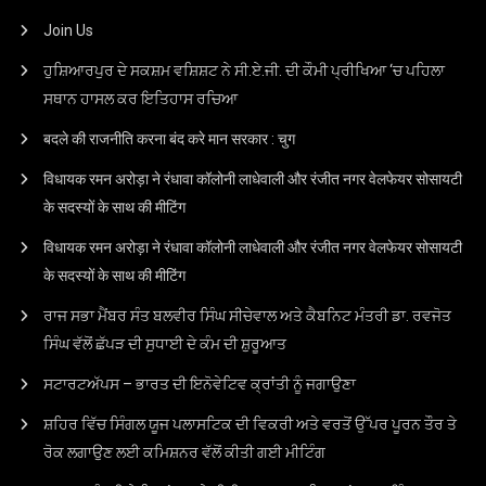
Join Us
ਹੁਸ਼ਿਆਰਪੁਰ ਦੇ ਸਕਸ਼ਮ ਵਸ਼ਿਸ਼ਟ ਨੇ ਸੀ.ਏ.ਜੀ. ਦੀ ਕੌਮੀ ਪ੍ਰੀਖਿਆ ‘ਚ ਪਹਿਲਾ
ਸਥਾਨ ਹਾਸਲ ਕਰ ਇਤਿਹਾਸ ਰਚਿਆ
बदले की राजनीति करना बंद करे मान सरकार : चुग
विधायक रमन अरोड़ा ने रंधावा कॉलोनी लाधेवाली और रंजीत नगर वेलफेयर सोसायटी
के सदस्यों के साथ की मीटिंग
विधायक रमन अरोड़ा ने रंधावा कॉलोनी लाधेवाली और रंजीत नगर वेलफेयर सोसायटी
के सदस्यों के साथ की मीटिंग
ਰਾਜ ਸਭਾ ਮੈਂਬਰ ਸੰਤ ਬਲਵੀਰ ਸਿੰਘ ਸੀਚੇਵਾਲ ਅਤੇ ਕੈਬਨਿਟ ਮੰਤਰੀ ਡਾ. ਰਵਜੋਤ
ਸਿੰਘ ਵੱਲੋਂ ਛੱਪੜ ਦੀ ਸੁਧਾਈ ਦੇ ਕੰਮ ਦੀ ਸ਼ੁਰੂਆਤ
ਸਟਾਰਟਅੱਪਸ – ਭਾਰਤ ਦੀ ਇਨੋਵੇਟਿਵ ਕ੍ਰਾਂਤੀ ਨੂੰ ਜਗਾਉਣਾ
ਸ਼ਹਿਰ ਵਿੱਚ ਸਿੰਗਲ ਯੂਜ ਪਲਾਸਟਿਕ ਦੀ ਵਿਕਰੀ ਅਤੇ ਵਰਤੋਂ ਉੱਪਰ ਪੂਰਨ ਤੌਰ ਤੇ
ਰੋਕ ਲਗਾਉਣ ਲਈ ਕਮਿਸ਼ਨਰ ਵੱਲੋਂ ਕੀਤੀ ਗਈ ਮੀਟਿੰਗ