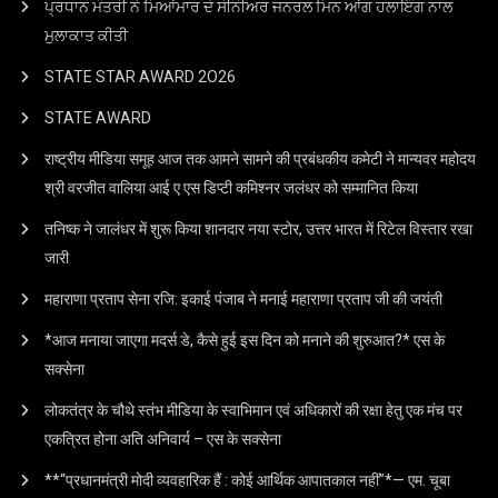
ਪ੍ਰਧਾਨ ਮੰਤਰੀ ਨੇ ਮਿਆਂਮਾਰ ਦੇ ਸੀਨੀਅਰ ਜਨਰਲ ਮਿਨ ਆਂਗ ਹਲਾਇੰਗ ਨਾਲ
ਮੁਲਾਕਾਤ ਕੀਤੀ
STATE STAR AWARD 2O26
STATE AWARD
राष्ट्रीय मीडिया समूह आज तक आमने सामने की प्रबंधकीय कमेटी ने मान्यवर महोदय
श्री वरजीत वालिया आई ए एस डिप्टी कमिश्नर जलंधर को सम्मानित किया
तनिष्क ने जालंधर में शुरू किया शानदार नया स्टोर, उत्तर भारत में रिटेल विस्तार रखा
जारी
महाराणा प्रताप सेना रजि: इकाई पंजाब ने मनाई महाराणा प्रताप जी की जयंती
*आज मनाया जाएगा मदर्स डे, कैसे हुई इस दिन को मनाने की शुरुआत?* एस के
सक्सेना
लोकतंत्र के चौथे स्तंभ मीडिया के स्वाभिमान एवं अधिकारों की रक्षा हेतु एक मंच पर
एकत्रित होना अति अनिवार्य – एस के सक्सेना
**“प्रधानमंत्री मोदी व्यवहारिक हैं : कोई आर्थिक आपातकाल नहीं”*— एम. चूबा