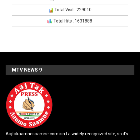
Total Visit : 229010
Total Hits : 1631888
MTV NEWS 9
Aajtakaamnesaamne.com isn’t a widely recognized site, so it’s