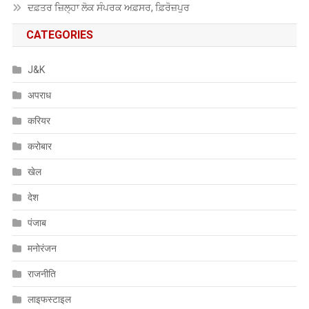
ਦਫ਼ਤਰ ਜ਼ਿਲ੍ਹਾ ਲੋਕ ਸੰਪਰਕ ਅਫ਼ਸਰ, ਫ਼ਿਰੋਜ਼ਪੁਰ
CATEGORIES
J&K
अपराध
करियर
करोबार
खेल
देश
पंजाब
मनोरंजन
राजनीति
लाइफस्टाइल