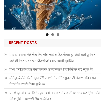
RECENT POSTS
ਸਿਹਤ ਵਿਭਾਗ ਵੱਲੋਂ ਐਲ.ਐਚ.ਵੀਜ਼ ਅਤੇ ਏ.ਐਨ.ਐਮਜ਼ ਨੂੰ ਦਿੱਤੀ ਗਈ ਯੂ-ਵਿਨ
ਅਤੇ ਈ-ਵਿਨ ਪੋਰਟਲ ਤੇ ਐਂਟਰੀਆਂ ਕਰਨ ਸਬੰਧੀ ਟ੍ਰੇਨਿੰਗ
शिक्षा क्रांति के तहत विधायक ब्रम शंकर जिंपा ने विद्यार्थियों को बांटे स्कूल बैग
ਪੀਏਯੂੑ-ਕੇਵੀਕੇ, ਫਿਰੋਜ਼ਪੁਰ ਵੱਲੋਂ ਫਸਲਾਂ ਦੀ ਰਹਿੰਦ-ਖੂੰਹਦ ਦੀ ਸੰਭਾਲ ਤਹਿਤ ਪੰਜ
ਦਿਨਾਂ ਸਿਖਲਾਈ ਕੋਰਸ ਮੁਕੰਮਲ
ਪੀ. ਏ. ਯੂ.-ਕੇ.ਵੀ.ਕੇ. ਫ਼ਿਰੋਜ਼ਪੁਰ ਵਿਖੇ ਸਾਬਣ ਅਤੇ ਸਫ਼ਾਈ ਪਦਾਰਥ ਬਣਾਉਣ ਸਬੰਧੀ
ਕਿੱਤਾ ਮੁੱਖੀ ਸਿਖਲਾਈ ਕੈਂਪ ਆਯੋਜਿਤ