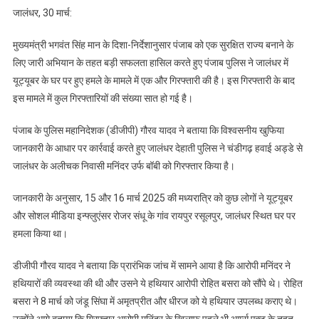
जालंधर, 30 मार्च:
7वें
आरोपी
मुख्यमंत्री भगवंत सिंह मान के दिशा-निर्देशानुसार पंजाब को एक सुरक्षित राज्य बनाने के
को
लिए जारी अभियान के तहत बड़ी सफलता हासिल करते हुए पंजाब पुलिस ने जालंधर में
किया
यूट्यूबर के घर पर हुए हमले के मामले में एक और गिरफ्तारी की है। इस गिरफ्तारी के बाद
गिरफ्तार*
इस मामले में कुल गिरफ्तारियों की संख्या सात हो गई है।
पंजाब के पुलिस महानिदेशक (डीजीपी) गौरव यादव ने बताया कि विश्वसनीय खुफिया
जानकारी के आधार पर कार्रवाई करते हुए जालंधर देहाती पुलिस ने चंडीगढ़ हवाई अड्डे से
जालंधर के अलीचक निवासी मनिंदर उर्फ बॉबी को गिरफ्तार किया है।
जानकारी के अनुसार, 15 और 16 मार्च 2025 की मध्यरात्रि को कुछ लोगों ने यूट्यूबर
और सोशल मीडिया इन्फ्लुएंसर रोजर संधू के गांव रायपुर रसूलपुर, जालंधर स्थित घर पर
हमला किया था।
डीजीपी गौरव यादव ने बताया कि प्रारंभिक जांच में सामने आया है कि आरोपी मनिंदर ने
हथियारों की व्यवस्था की थी और उसने ये हथियार आरोपी रोहित बसरा को सौंपे थे। रोहित
बसरा ने 8 मार्च को जंडू सिंघा में अमृतप्रीत और धीरज को ये हथियार उपलब्ध कराए थे।
उन्होंने आगे बताया कि गिरफ्तार आरोपी मनिंदर के खिलाफ पहले भी आर्म्स एक्ट के तहत