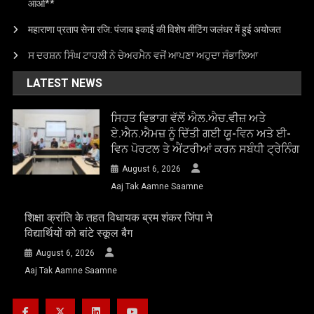
आओ**
महाराणा प्रताप सेना रजि: पंजाब इकाई की विशेष मीटिंग जलंधर में हुई अयोजत
ਸ ਦਰਸ਼ਨ ਸਿੰਘ ਟਾਹਲੀ ਨੇ ਚੇਅਰਮੈਨ ਵਜੋਂ ਆਪਣਾ ਅਹੁਦਾ ਸੰਭਾਲਿਆ
LATEST NEWS
ਸਿਹਤ ਵਿਭਾਗ ਵੱਲੋਂ ਐਲ.ਐਚ.ਵੀਜ਼ ਅਤੇ
ਏ.ਐਨ.ਐਮਜ਼ ਨੂੰ ਦਿੱਤੀ ਗਈ ਯੂ-ਵਿਨ ਅਤੇ ਈ-
ਵਿਨ ਪੋਰਟਲ ਤੇ ਐਂਟਰੀਆਂ ਕਰਨ ਸਬੰਧੀ ਟ੍ਰੇਨਿੰਗ
August 6, 2026
Aaj Tak Aamne Saamne
शिक्षा क्रांति के तहत विधायक ब्रम शंकर जिंपा ने
विद्यार्थियों को बांटे स्कूल बैग
August 6, 2026
Aaj Tak Aamne Saamne