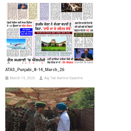
ATAS_Punjabi_8-14_March_26
March 19, 2026
Aaj Tak Aamne Saamne