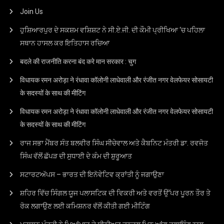
Join Us
ਹੁਸ਼ਿਆਰਪੁਰ ਦੇ ਸਕਸ਼ਮ ਵਸ਼ਿਸ਼ਟ ਨੇ ਸੀ.ਏ.ਜੀ. ਦੀ ਕੌਮੀ ਪ੍ਰੀਖਿਆ ‘ਚ ਪਹਿਲਾ
ਸਥਾਨ ਹਾਸਲ ਕਰ ਇਤਿਹਾਸ ਰਚਿਆ
बदले की राजनीति करना बंद करे मान सरकार : चुग
विधायक रमन अरोड़ा ने रंधावा कॉलोनी लाधेवाली और रंजीत नगर वेलफेयर सोसायटी
के सदस्यों के साथ की मीटिंग
विधायक रमन अरोड़ा ने रंधावा कॉलोनी लाधेवाली और रंजीत नगर वेलफेयर सोसायटी
के सदस्यों के साथ की मीटिंग
ਰਾਜ ਸਭਾ ਮੈਂਬਰ ਸੰਤ ਬਲਵੀਰ ਸਿੰਘ ਸੀਚੇਵਾਲ ਅਤੇ ਕੈਬਨਿਟ ਮੰਤਰੀ ਡਾ. ਰਵਜੋਤ
ਸਿੰਘ ਵੱਲੋਂ ਛੱਪੜ ਦੀ ਸੁਧਾਈ ਦੇ ਕੰਮ ਦੀ ਸ਼ੁਰੂਆਤ
ਸਟਾਰਟਅੱਪਸ – ਭਾਰਤ ਦੀ ਇਨੋਵੇਟਿਵ ਕ੍ਰਾਂਤੀ ਨੂੰ ਜਗਾਉਣਾ
ਸ਼ਹਿਰ ਵਿੱਚ ਸਿੰਗਲ ਯੂਜ ਪਲਾਸਟਿਕ ਦੀ ਵਿਕਰੀ ਅਤੇ ਵਰਤੋਂ ਉੱਪਰ ਪੂਰਨ ਤੌਰ ਤੇ
ਰੋਕ ਲਗਾਉਣ ਲਈ ਕਮਿਸ਼ਨਰ ਵੱਲੋਂ ਕੀਤੀ ਗਈ ਮੀਟਿੰਗ