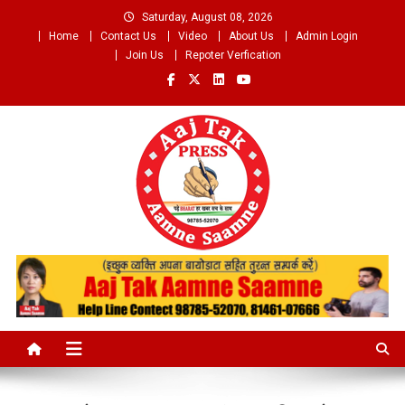
Skip
Saturday, August 08, 2026
to
Home
Contact Us
Video
About Us
Admin Login
content
Join Us
Repoter Verfication
Aaj Tak Aamne Saamne.com