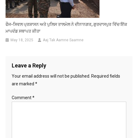
ਫੌਜ-ਸਿਵਲ ਪ੍ਰਸ਼ਾਸਨ ਅਤੇ ਪੁਲਿਸ ਤਾਲਮੇਲ ਨੇ ਦੀਨਾਨਗਰ, ਗੁਰਦਾਸਪੁਰ ਵਿੱਚ ਇੱਕ
ਮਾਪਦੰਡ ਸਥਾਪਤ ਕੀਤਾ
May 18, 2025
Aaj Tak Aamne Saamne
Leave a Reply
Your email address will not be published.
Required fields
are marked
*
Comment
*