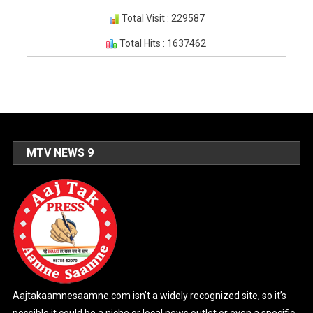
Total Visit : 229587
Total Hits : 1637462
MTV NEWS 9
Aajtakaamnesaamne.com isn’t a widely recognized site, so it’s
possible it could be a niche or local news outlet or even a specific