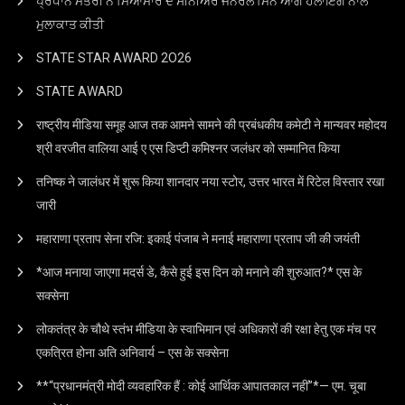
ਪ੍ਰਧਾਨ ਮੰਤਰੀ ਨੇ ਮਿਆਂਮਾਰ ਦੇ ਸੀਨੀਅਰ ਜਨਰਲ ਮਿਨ ਆਂਗ ਹਲਾਇੰਗ ਨਾਲ
ਮੁਲਾਕਾਤ ਕੀਤੀ
STATE STAR AWARD 2O26
STATE AWARD
राष्ट्रीय मीडिया समूह आज तक आमने सामने की प्रबंधकीय कमेटी ने मान्यवर महोदय
श्री वरजीत वालिया आई ए एस डिप्टी कमिश्नर जलंधर को सम्मानित किया
तनिष्क ने जालंधर में शुरू किया शानदार नया स्टोर, उत्तर भारत में रिटेल विस्तार रखा
जारी
महाराणा प्रताप सेना रजि: इकाई पंजाब ने मनाई महाराणा प्रताप जी की जयंती
*आज मनाया जाएगा मदर्स डे, कैसे हुई इस दिन को मनाने की शुरुआत?* एस के
सक्सेना
लोकतंत्र के चौथे स्तंभ मीडिया के स्वाभिमान एवं अधिकारों की रक्षा हेतु एक मंच पर
एकत्रित होना अति अनिवार्य – एस के सक्सेना
**“प्रधानमंत्री मोदी व्यवहारिक हैं : कोई आर्थिक आपातकाल नहीं”*— एम. चूबा