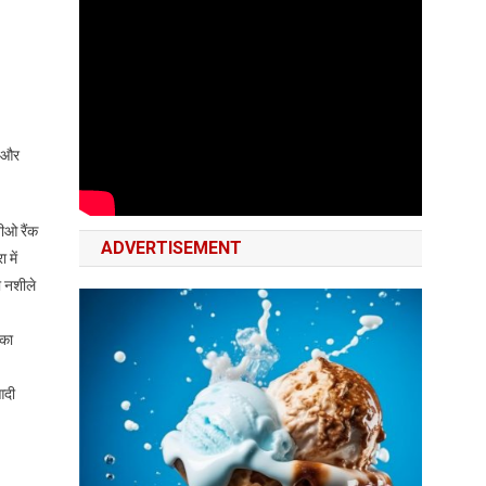
ी और
।
ीओ रैंक
ADVERTISEMENT
 में
ो नशीले
सका
आदी