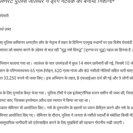
 कमिश्नरेट पुलिस जालंधर ने ड्रग नेटवर्क को बनाया निशाना*
के
विरुद्ध
जंग
पेमारी
जारी:युद्ध
नशे
्थ ज़ब्त
के
विरुद्ध
ए पुलिस कमिश्नर धनप्रीत कौर के नेतृत्व में शहर के विभिन्न प्रमुख स्थानों पर एक विशेष घेराबंद
कमिश्नरेट
ो समाप्त करने के उद्देश्य से चल रही “युद्ध नशे विरुद्ध” (ड्रग्स पर युद्ध) पहल का हिस्सा है
पुलिस
जालंधर
 अभियान चलाया गया था। जालंधर के चार उपमंडलों में कुल 14 सघन छापेमारी की गई, जिसमें 10 ज
ने
े परिणामस्वरूप 65 ग्राम हेरोइन, 620 ग्राम गांजा और 80 नशीली गोलियों सहित भारी मात्रा
ड्रग
ंबंधित 33,250 रुपये भी जब्त किए। इस अभियान के तहत, 8 एफआईआर दर्ज की गई और 9 लोगों क
नेटवर्क
को
 के लिए पुनर्वास केंद्र भेजा गया। पुलिस टीमों ने एक इलेक्ट्रॉनिक वजन मशीन भी जब्त की, जि
बनाया
फ्ट कार, जिसका इस्तेमाल अवैध दवा व्यापार में किया जा रहा था।
निशाना*
गरूकता सेमिनार भी आयोजित किए। नशे के दुरुपयोग के खतरों पर ध्यान केंद्रित करने और नशे के 
 सेमिनार आयोजित किए गए। सेमिनार के दौरान, पुलिस ने जनता से नशीले पदार्थों से संबंधित किसी भी
ें सामुदायिक भागीदारी को प्रोत्साहित करने के लिए मुखबिरों की पहचान गोपनीय रखी जाएगी।