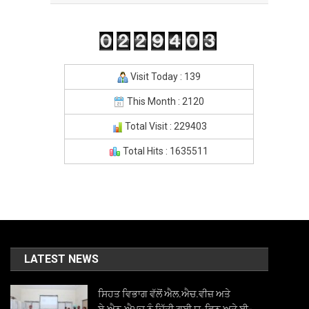
Visit Today : 139
This Month : 2120
Total Visit : 229403
Total Hits : 1635511
LATEST NEWS
ਸਿਹਤ ਵਿਭਾਗ ਵੱਲੋਂ ਐਲ.ਐਚ.ਵੀਜ਼ ਅਤੇ
ਏ.ਐਨ.ਐਮਜ਼ ਨੂੰ ਦਿੱਤੀ ਗਈ ਯੂ-ਵਿਨ ਅਤੇ ਈ-