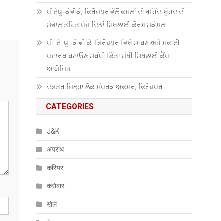
ਪੀਏਯੂੑ-ਕੇਵੀਕੇ, ਫਿਰੋਜ਼ਪੁਰ ਵੱਲੋਂ ਫਸਲਾਂ ਦੀ ਰਹਿੰਦ-ਖੂੰਹਦ ਦੀ
ਸੰਭਾਲ ਤਹਿਤ ਪੰਜ ਦਿਨਾਂ ਸਿਖਲਾਈ ਕੋਰਸ ਮੁਕੰਮਲ
ਪੀ. ਏ. ਯੂ.-ਕੇ.ਵੀ.ਕੇ. ਫ਼ਿਰੋਜ਼ਪੁਰ ਵਿਖੇ ਸਾਬਣ ਅਤੇ ਸਫ਼ਾਈ
ਪਦਾਰਥ ਬਣਾਉਣ ਸਬੰਧੀ ਕਿੱਤਾ ਮੁੱਖੀ ਸਿਖਲਾਈ ਕੈਂਪ
ਆਯੋਜਿਤ
ਦਫ਼ਤਰ ਜ਼ਿਲ੍ਹਾ ਲੋਕ ਸੰਪਰਕ ਅਫ਼ਸਰ, ਫ਼ਿਰੋਜ਼ਪੁਰ
CATEGORIES
J&K
अपराध
करियर
करोबार
खेल