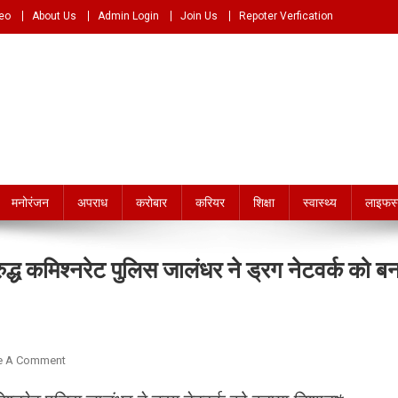
eo
About Us
Admin Login
Join Us
Repoter Verfication
e.com
मनोरंजन
अपराध
करोबार
करियर
शिक्षा
स्वास्थ्य
लाइफस
विरुद्ध कमिश्नरेट पुलिस जालंधर ने ड्रग नेटवर्क को ब
On
e A Comment
नशे