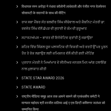
विधायक रमन अरोड़ा ने रंधावा कॉलोनी लाधेवाली और रंजीत नगर वेलफेयर
सोसायटी के सदस्यों के साथ की मीटिंग
ਰਾਜ ਸਭਾ ਮੈਂਬਰ ਸੰਤ ਬਲਵੀਰ ਸਿੰਘ ਸੀਚੇਵਾਲ ਅਤੇ ਕੈਬਨਿਟ ਮੰਤਰੀ ਡਾ.
ਰਵਜੋਤ ਸਿੰਘ ਵੱਲੋਂ ਛੱਪੜ ਦੀ ਸੁਧਾਈ ਦੇ ਕੰਮ ਦੀ ਸ਼ੁਰੂਆਤ
ਸਟਾਰਟਅੱਪਸ – ਭਾਰਤ ਦੀ ਇਨੋਵੇਟਿਵ ਕ੍ਰਾਂਤੀ ਨੂੰ ਜਗਾਉਣਾ
ਸ਼ਹਿਰ ਵਿੱਚ ਸਿੰਗਲ ਯੂਜ ਪਲਾਸਟਿਕ ਦੀ ਵਿਕਰੀ ਅਤੇ ਵਰਤੋਂ ਉੱਪਰ ਪੂਰਨ
ਤੌਰ ਤੇ ਰੋਕ ਲਗਾਉਣ ਲਈ ਕਮਿਸ਼ਨਰ ਵੱਲੋਂ ਕੀਤੀ ਗਈ ਮੀਟਿੰਗ
ਪ੍ਰਧਾਨ ਮੰਤਰੀ ਨੇ ਮਿਆਂਮਾਰ ਦੇ ਸੀਨੀਅਰ ਜਨਰਲ ਮਿਨ ਆਂਗ ਹਲਾਇੰਗ
ਨਾਲ ਮੁਲਾਕਾਤ ਕੀਤੀ
STATE STAR AWARD 2O26
STATE AWARD
राष्ट्रीय मीडिया समूह आज तक आमने सामने की प्रबंधकीय कमेटी ने
मान्यवर महोदय श्री वरजीत वालिया आई ए एस डिप्टी कमिश्नर जलंधर को
सम्मानित किया