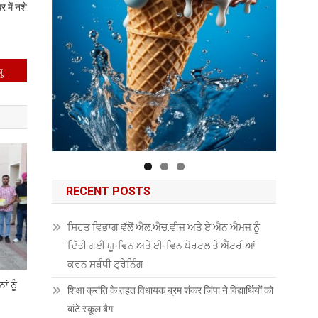
 में नशे
यूट्यूबर के घर पर हमला; पंजाब पुलिस ने चंडीगढ़ हवाई अड्डे से 7वें आरोपी को किया गिरफ्तार*
RECENT POSTS
ਸਿਹਤ ਵਿਭਾਗ ਵੱਲੋਂ ਐਲ.ਐਚ.ਵੀਜ਼ ਅਤੇ ਏ.ਐਨ.ਐਮਜ਼ ਨੂੰ
ਦਿੱਤੀ ਗਈ ਯੂ-ਵਿਨ ਅਤੇ ਈ-ਵਿਨ ਪੋਰਟਲ ਤੇ ਐਂਟਰੀਆਂ
ਕਰਨ ਸਬੰਧੀ ਟ੍ਰੇਨਿੰਗ
ਂ ਨੂੰ
शिक्षा क्रांति के तहत विधायक ब्रम शंकर जिंपा ने विद्यार्थियों को
बांटे स्कूल बैग