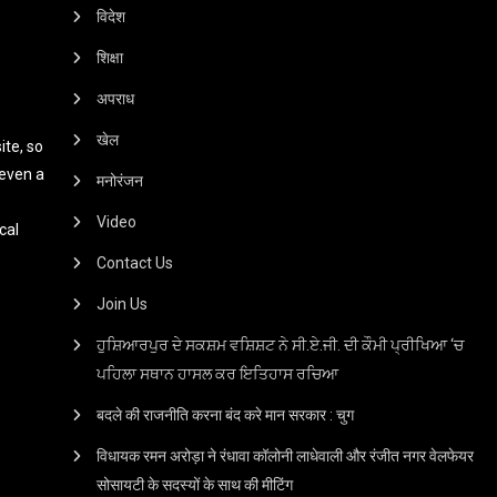
विदेश
शिक्षा
अपराध
खेल
te, so
 even a
मनोरंजन
Video
cal
Contact Us
Join Us
ਹੁਸ਼ਿਆਰਪੁਰ ਦੇ ਸਕਸ਼ਮ ਵਸ਼ਿਸ਼ਟ ਨੇ ਸੀ.ਏ.ਜੀ. ਦੀ ਕੌਮੀ ਪ੍ਰੀਖਿਆ ‘ਚ
ਪਹਿਲਾ ਸਥਾਨ ਹਾਸਲ ਕਰ ਇਤਿਹਾਸ ਰਚਿਆ
बदले की राजनीति करना बंद करे मान सरकार : चुग
विधायक रमन अरोड़ा ने रंधावा कॉलोनी लाधेवाली और रंजीत नगर वेलफेयर
सोसायटी के सदस्यों के साथ की मीटिंग