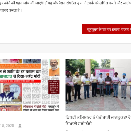
 हर कोने की गहन जांच की जाएगी।”यह ऑपरेशन संगठित ड्रग नेटवर्क को लक्षित करने और जालंधर
 उजागर करता है।
ਡਿਪਟੀ ਕਮਿਸ਼ਨਰ ਨੇ ਖੇਤੀਬਾੜੀ ਜਾਗਰੂਕਤਾ ਵੈਨਾ
ਦਿਖਾਈ ਹਰੀ ਝੰਡੀ
18, 2025