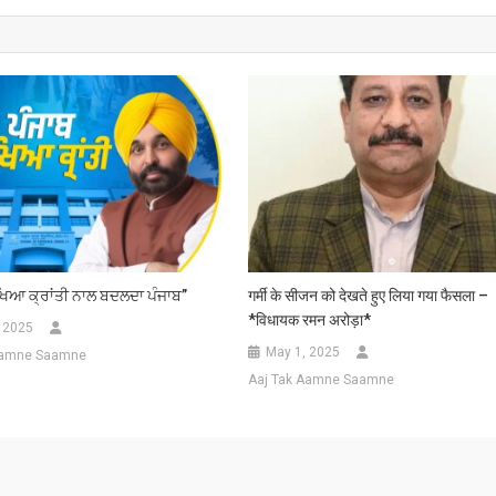
ਖਿਆ ਕ੍ਰਾਂਤੀ ਨਾਲ ਬਦਲਦਾ ਪੰਜਾਬ”
गर्मी के सीजन को देखते हुए लिया गया फैसला –
*विधायक रमन अरोड़ा*
, 2025
May 1, 2025
Aamne Saamne
Aaj Tak Aamne Saamne