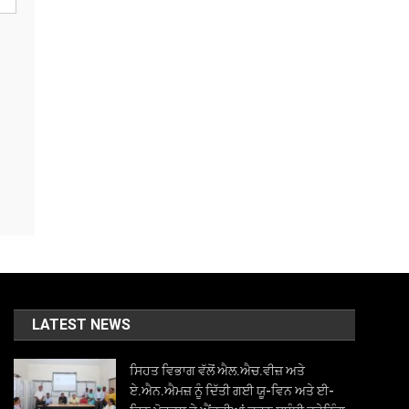
LATEST NEWS
ਸਿਹਤ ਵਿਭਾਗ ਵੱਲੋਂ ਐਲ.ਐਚ.ਵੀਜ਼ ਅਤੇ
ਏ.ਐਨ.ਐਮਜ਼ ਨੂੰ ਦਿੱਤੀ ਗਈ ਯੂ-ਵਿਨ ਅਤੇ ਈ-