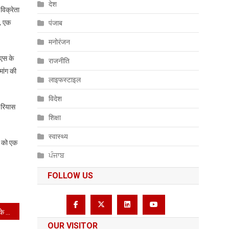
देश
विक्रेता
न, एक
पंजाब
मनोरंजन
एस के
राजनीति
मांग की
लाइफस्टाइल
विदेश
र रियास
शिक्षा
स्वास्थ्य
र को एक
ਪੰਜਾਬ
FOLLOW US
नशे के विरुद्ध जंग जारी:युद्ध नशे के विरुद्ध कमिश्नरेट पुलिस जालंधर ने ड्रग नेटवर्क को बनाया निशाना*
OUR VISITOR