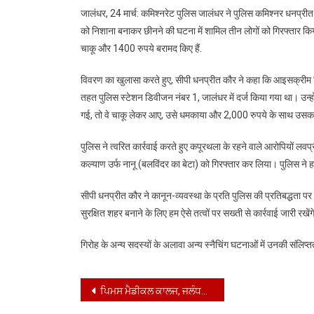
जालंधर, 24 मार्च: कमिश्नरेट पुलिस जालंधर ने पुलिस कमिश्नर धनप्रीत 
को निशाना बनाकर छीनने की घटना में शामिल तीन लोगों को गिरफ्तार किय
चाकू और 1400 रुपये बरामद किए हैं.
विवरण का खुलासा करते हुए, सीपी धनप्रीत कौर ने कहा कि आइसक्री
तहत पुलिस स्टेशन डिवीजन नंबर 1, जालंधर में दर्ज किया गया था। उन
गई, तो वे चाकू लेकर आए, उसे धमकाया और 2,000 रुपये के साथ उस
पुलिस ने त्वरित कार्रवाई करते हुए कपूरथला के रहने वाले आरोपियों लवप
कल्याण उर्फ ​​नानू (बलविंदर का बेटा) को गिरफ्तार कर लिया। पुलिस 
सीपी धनप्रीत कौर ने कानून-व्यवस्था के प्रति पुलिस की प्रतिबद्धता पर
सुरक्षित शहर बनाने के लिए हम ऐसे तत्वों पर सख्ती से कार्रवाई जारी रखें
गिरोह के अन्य सदस्यों के अलावा अन्य स्नैचिंग घटनाओं में उनकी संलिप्तत
Post
ਪਿਮਸ ਮੈਡੀਕਲ ਕਾਲਜ, ਜਲੰਧਰ ਵਿਖੇ ਸੰਪਰਕ ਮੀਟਿੰਗ: ਯੁੱਧ ਨਸ਼ਿਆਂ ਵਿਰੁੱਧ ਨੂੰ ਮਜ਼ਬੂਤ ਕਰਨ ਸੰਬੰਧੀ*