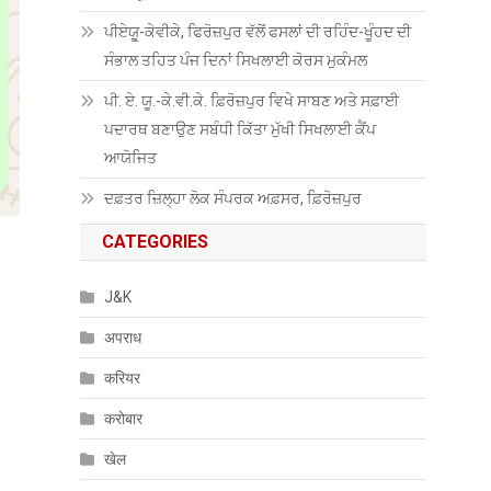
ਪੀਏਯੂੑ-ਕੇਵੀਕੇ, ਫਿਰੋਜ਼ਪੁਰ ਵੱਲੋਂ ਫਸਲਾਂ ਦੀ ਰਹਿੰਦ-ਖੂੰਹਦ ਦੀ
ਸੰਭਾਲ ਤਹਿਤ ਪੰਜ ਦਿਨਾਂ ਸਿਖਲਾਈ ਕੋਰਸ ਮੁਕੰਮਲ
ਪੀ. ਏ. ਯੂ.-ਕੇ.ਵੀ.ਕੇ. ਫ਼ਿਰੋਜ਼ਪੁਰ ਵਿਖੇ ਸਾਬਣ ਅਤੇ ਸਫ਼ਾਈ
ਪਦਾਰਥ ਬਣਾਉਣ ਸਬੰਧੀ ਕਿੱਤਾ ਮੁੱਖੀ ਸਿਖਲਾਈ ਕੈਂਪ
ਆਯੋਜਿਤ
ਦਫ਼ਤਰ ਜ਼ਿਲ੍ਹਾ ਲੋਕ ਸੰਪਰਕ ਅਫ਼ਸਰ, ਫ਼ਿਰੋਜ਼ਪੁਰ
CATEGORIES
J&K
अपराध
करियर
करोबार
खेल