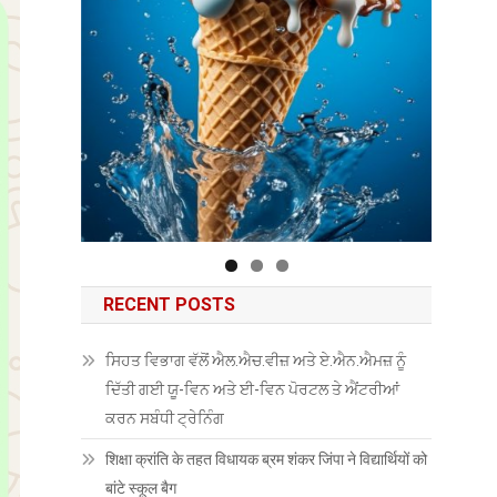
RECENT POSTS
ਸਿਹਤ ਵਿਭਾਗ ਵੱਲੋਂ ਐਲ.ਐਚ.ਵੀਜ਼ ਅਤੇ ਏ.ਐਨ.ਐਮਜ਼ ਨੂੰ
ਦਿੱਤੀ ਗਈ ਯੂ-ਵਿਨ ਅਤੇ ਈ-ਵਿਨ ਪੋਰਟਲ ਤੇ ਐਂਟਰੀਆਂ
ਕਰਨ ਸਬੰਧੀ ਟ੍ਰੇਨਿੰਗ
शिक्षा क्रांति के तहत विधायक ब्रम शंकर जिंपा ने विद्यार्थियों को
बांटे स्कूल बैग