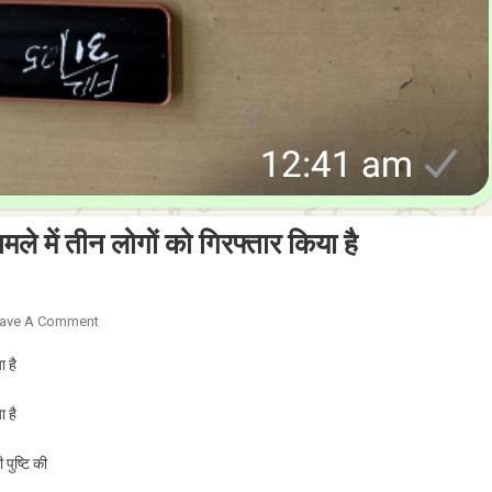
मले में तीन लोगों को गिरफ्तार किया है
On
ave A Comment
जालंधर
ा है
कमिश्नरेट
पुलिस
ा है
ने
स्नैचिंग
पुष्टि की
मामले