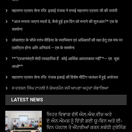
महाराणा प्रताप सेना रजि: इकाई पंजाब ने मनाई महाराणा प्रताप जी की जयंती
*आज मनाया जाएगा मदर्स डे, कैसे हुई इस दिन को मनाने की शुरुआत?* एस के
सक्सेना
लोकतंत्र के चौथे स्तंभ मीडिया के स्वाभिमान एवं अधिकारों की रक्षा हेतु एक मंच पर
एकत्रित होना अति अनिवार्य – एस के सक्सेना
**“प्रधानमंत्री मोदी व्यवहारिक हैं : कोई आर्थिक आपातकाल नहीं”*— एम. चूबा
आओ**
महाराणा प्रताप सेना रजि: पंजाब इकाई की विशेष मीटिंग जलंधर में हुई अयोजत
ਸ ਦਰਸ਼ਨ ਸਿੰਘ ਟਾਹਲੀ ਨੇ ਚੇਅਰਮੈਨ ਵਜੋਂ ਆਪਣਾ ਅਹੁਦਾ ਸੰਭਾਲਿਆ
LATEST NEWS
ਸਿਹਤ ਵਿਭਾਗ ਵੱਲੋਂ ਐਲ.ਐਚ.ਵੀਜ਼ ਅਤੇ
ਏ.ਐਨ.ਐਮਜ਼ ਨੂੰ ਦਿੱਤੀ ਗਈ ਯੂ-ਵਿਨ ਅਤੇ ਈ-
ਵਿਨ ਪੋਰਟਲ ਤੇ ਐਂਟਰੀਆਂ ਕਰਨ ਸਬੰਧੀ ਟ੍ਰੇਨਿੰਗ