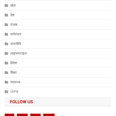
खेल
देश
पंजाब
मनोरंजन
राजनीति
लाइफस्टाइल
विदेश
शिक्षा
स्वास्थ्य
ਪੰਜਾਬ
FOLLOW US