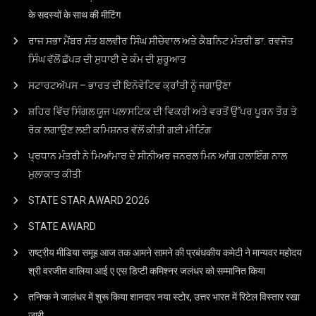
के सदस्यों के साथ की मीटिंग
ਰਾਜ ਸਭਾ ਮੈਂਬਰ ਸੰਤ ਬਲਵੀਰ ਸਿੰਘ ਸੀਚੇਵਾਲ ਅਤੇ ਕੈਬਨਿਟ ਮੰਤਰੀ ਡਾ. ਰਵਜੋਤ
ਸਿੰਘ ਵੱਲੋਂ ਛੱਪੜ ਦੀ ਸੁਧਾਈ ਦੇ ਕੰਮ ਦੀ ਸ਼ੁਰੂਆਤ
ਸਟਾਰਟਅੱਪਸ – ਭਾਰਤ ਦੀ ਇਨੋਵੇਟਿਵ ਕ੍ਰਾਂਤੀ ਨੂੰ ਜਗਾਉਣਾ
ਸ਼ਹਿਰ ਵਿੱਚ ਸਿੰਗਲ ਯੂਜ ਪਲਾਸਟਿਕ ਦੀ ਵਿਕਰੀ ਅਤੇ ਵਰਤੋਂ ਉੱਪਰ ਪੂਰਨ ਤੌਰ ਤੇ
ਰੋਕ ਲਗਾਉਣ ਲਈ ਕਮਿਸ਼ਨਰ ਵੱਲੋਂ ਕੀਤੀ ਗਈ ਮੀਟਿੰਗ
ਪ੍ਰਧਾਨ ਮੰਤਰੀ ਨੇ ਮਿਆਂਮਾਰ ਦੇ ਸੀਨੀਅਰ ਜਨਰਲ ਮਿਨ ਆਂਗ ਹਲਾਇੰਗ ਨਾਲ
ਮੁਲਾਕਾਤ ਕੀਤੀ
STATE STAR AWARD 2O26
STATE AWARD
राष्ट्रीय मीडिया समूह आज तक आमने सामने की प्रबंधकीय कमेटी ने मान्यवर महोदय
श्री वरजीत वालिया आई ए एस डिप्टी कमिश्नर जलंधर को सम्मानित किया
तनिष्क ने जालंधर में शुरू किया शानदार नया स्टोर, उत्तर भारत में रिटेल विस्तार रखा
जारी