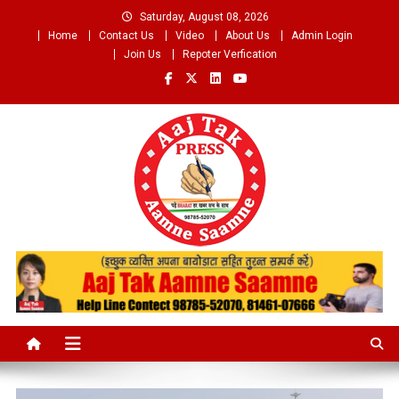
Skip
Saturday, August 08, 2026
to
Home
Contact Us
Video
About Us
Admin Login
content
Join Us
Repoter Verfication
Aaj Tak Aamne Saamne.com