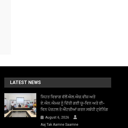
LATEST NEWS
ਸਿਹਤ ਵਿਭਾਗ ਵੱਲੋਂ ਐਲ.ਐਚ.ਵੀਜ਼ ਅਤੇ
ਏ.ਐਨ.ਐਮਜ਼ ਨੂੰ ਦਿੱਤੀ ਗਈ ਯੂ-ਵਿਨ ਅਤੇ ਈ-
ਵਿਨ ਪੋਰਟਲ ਤੇ ਐਂਟਰੀਆਂ ਕਰਨ ਸਬੰਧੀ ਟ੍ਰੇਨਿੰਗ
August 6, 2026
Aaj Tak Aamne Saamne