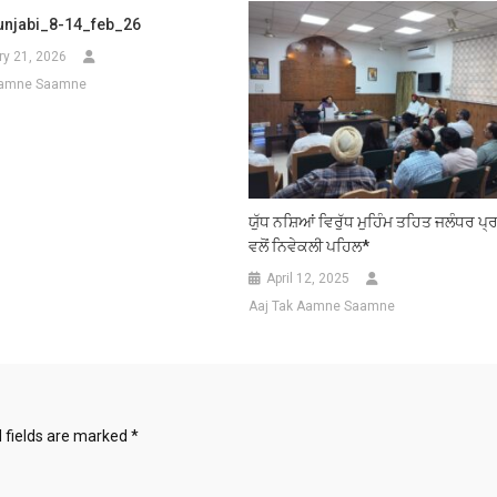
njabi_8-14_feb_26
ry 21, 2026
Aamne Saamne
ਯੁੱਧ ਨਸ਼ਿਆਂ ਵਿਰੁੱਧ ਮੁਹਿੰਮ ਤਹਿਤ ਜਲੰਧਰ ਪ
ਵਲੋਂ ਨਿਵੇਕਲੀ ਪਹਿਲ*
April 12, 2025
Aaj Tak Aamne Saamne
 fields are marked
*