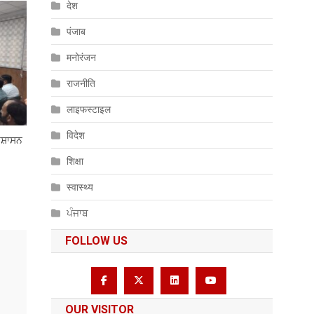
देश
पंजाब
मनोरंजन
राजनीति
लाइफस्टाइल
विदेश
੍ਰਸ਼ਾਸਨ
शिक्षा
स्वास्थ्य
ਪੰਜਾਬ
FOLLOW US
OUR VISITOR