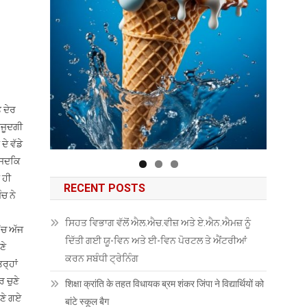
 ਦੇਰ
ੌਜੂਦਗੀ
ੇ ਵੱਡੇ
, ਜਦਕਿ
 ਹੀ
RECENT POSTS
ਚ ਨੇ
ਸਿਹਤ ਵਿਭਾਗ ਵੱਲੋਂ ਐਲ.ਐਚ.ਵੀਜ਼ ਅਤੇ ਏ.ਐਨ.ਐਮਜ਼ ਨੂੰ
‘ਚ ਅੱਜ
ਦਿੱਤੀ ਗਈ ਯੂ-ਵਿਨ ਅਤੇ ਈ-ਵਿਨ ਪੋਰਟਲ ਤੇ ਐਂਟਰੀਆਂ
ਣੇ
ਕਰਨ ਸਬੰਧੀ ਟ੍ਰੇਨਿੰਗ
ਰ੍ਹਾਂ
 ਚੁਣੇ
शिक्षा क्रांति के तहत विधायक ब्रम शंकर जिंपा ने विद्यार्थियों को
ੁਣੇ ਗਏ
बांटे स्कूल बैग