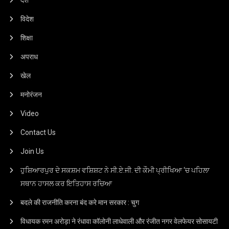
देश
विदेश
शिक्षा
अपराध
खेल
मनोरंजन
Video
Contact Us
Join Us
ਹੁਸ਼ਿਆਰਪੁਰ ਦੇ ਸਕਸ਼ਮ ਵਸ਼ਿਸ਼ਟ ਨੇ ਸੀ.ਏ.ਜੀ. ਦੀ ਕੌਮੀ ਪ੍ਰੀਖਿਆ ‘ਚ ਪਹਿਲਾ
ਸਥਾਨ ਹਾਸਲ ਕਰ ਇਤਿਹਾਸ ਰਚਿਆ
बदले की राजनीति करना बंद करे मान सरकार : चुग
विधायक रमन अरोड़ा ने रंधावा कॉलोनी लाधेवाली और रंजीत नगर वेलफेयर सोसायटी