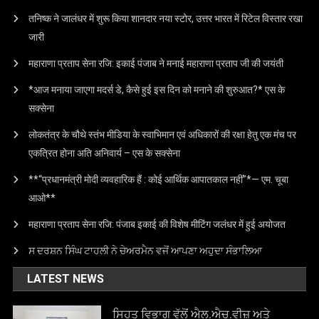
तनिष्क ने जालंधर में शुरू किया शानदार नया स्टोर, उत्तर भारत में रिटेल विस्तार रखा
जारी
महाराणा प्रताप सेना रजि: इकाई पंजाब ने मनाई महाराणा प्रताप जी की जयंती
*आज मनाया जाएगा मदर्स डे, कैसे हुई इस दिन को मनाने की शुरुआत?* एस के
सक्सेना
लोकतंत्र के चौथे स्तंभ मीडिया के स्वाभिमान एवं अधिकारों की रक्षा हेतु एक मंच पर
एकत्रित होना अति अनिवार्य – एस के सक्सेना
**“प्रधानमंत्री मोदी व्यवहारिक हैं : कोई आर्थिक आपातकाल नहीं”*— एम. चूबा
आओ**
महाराणा प्रताप सेना रजि: पंजाब इकाई की विशेष मीटिंग जलंधर में हुई अयोजत
ਸ ਦਰਸ਼ਨ ਸਿੰਘ ਟਾਹਲੀ ਨੇ ਚੇਅਰਮੈਨ ਵਜੋਂ ਆਪਣਾ ਅਹੁਦਾ ਸੰਭਾਲਿਆ
LATEST NEWS
ਸਿਹਤ ਵਿਭਾਗ ਵੱਲੋਂ ਐਲ.ਐਚ.ਵੀਜ਼ ਅਤੇ