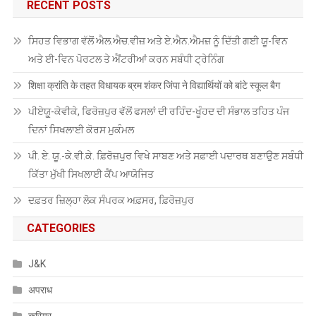
RECENT POSTS
ਸਿਹਤ ਵਿਭਾਗ ਵੱਲੋਂ ਐਲ.ਐਚ.ਵੀਜ਼ ਅਤੇ ਏ.ਐਨ.ਐਮਜ਼ ਨੂੰ ਦਿੱਤੀ ਗਈ ਯੂ-ਵਿਨ
ਅਤੇ ਈ-ਵਿਨ ਪੋਰਟਲ ਤੇ ਐਂਟਰੀਆਂ ਕਰਨ ਸਬੰਧੀ ਟ੍ਰੇਨਿੰਗ
शिक्षा क्रांति के तहत विधायक ब्रम शंकर जिंपा ने विद्यार्थियों को बांटे स्कूल बैग
ਪੀਏਯੂੑ-ਕੇਵੀਕੇ, ਫਿਰੋਜ਼ਪੁਰ ਵੱਲੋਂ ਫਸਲਾਂ ਦੀ ਰਹਿੰਦ-ਖੂੰਹਦ ਦੀ ਸੰਭਾਲ ਤਹਿਤ ਪੰਜ
ਦਿਨਾਂ ਸਿਖਲਾਈ ਕੋਰਸ ਮੁਕੰਮਲ
ਪੀ. ਏ. ਯੂ.-ਕੇ.ਵੀ.ਕੇ. ਫ਼ਿਰੋਜ਼ਪੁਰ ਵਿਖੇ ਸਾਬਣ ਅਤੇ ਸਫ਼ਾਈ ਪਦਾਰਥ ਬਣਾਉਣ ਸਬੰਧੀ
ਕਿੱਤਾ ਮੁੱਖੀ ਸਿਖਲਾਈ ਕੈਂਪ ਆਯੋਜਿਤ
ਦਫ਼ਤਰ ਜ਼ਿਲ੍ਹਾ ਲੋਕ ਸੰਪਰਕ ਅਫ਼ਸਰ, ਫ਼ਿਰੋਜ਼ਪੁਰ
CATEGORIES
J&K
अपराध