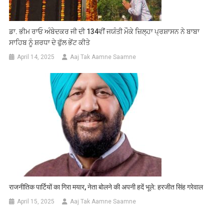
ਡਾ. ਭੀਮ ਰਾਓ ਅੰਬੇਦਕਰ ਜੀ ਦੀ 134ਵੀਂ ਜਯੰਤੀ ਮੌਕੇ ਜ਼ਿਲ੍ਹਾ ਪ੍ਰਸ਼ਾਸਨ ਨੇ ਬਾਬਾ
ਸਾਹਿਬ ਨੂੰ ਸ਼ਰਧਾ ਦੇ ਫੁੱਲ ਭੇਂਟ ਕੀਤੇ
April 14, 2025
Aaj Tak Aamne Saamne
राजनीतिक पार्टियों का गिरा मयार, नेता बोलने की अपनी हदें भूले: हरजीत सिंह गरेवाल
April 15, 2025
Aaj Tak Aamne Saamne