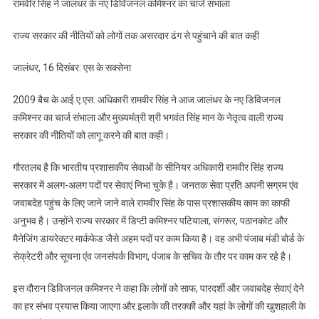
रामवीर सिंह ने जालंधर के नए डिविजनल कमिश्नर का चार्ज संभाला
सिंह
ने
राज्य सरकार की नीतियों को लोगों तक असरदार ढंग से पहुंचाने की बात कही
जालंधर
के
जालंधर, 16 दिसंबर: एस के सक्सेना
नए
डिविजनल
2009 बैच के आई.ए.एस. अधिकारी रामवीर सिंह ने आज जालंधर के नए डिविजनल
कमिश्नर
कमिश्नर का चार्ज संभाला और मुख्यमंत्री श्री भगवंत सिंह मान के नेतृत्व वाली राज्य
का
सरकार की नीतियों को लागू करने की बात कही।
चार्ज
संभाला
गौरतलब है कि भारतीय प्रशासकीय सेवाओं के सीनियर अधिकारी रामवीर सिंह राज्य
सरकार में अलग-अलग पदों पर सेवाएं निभा चुके है। जनतक सेवा प्रति अपनी सग्रम एंव
जवाबदेह पहुंच के लिए जाने जाने वाले रामवीर सिंह के पास प्रशासकीय काम का काफी
अनुभव है। उन्होंने राज्य सरकार में डिप्टी कमिश्नर पटियाला, संगरूर, पठानकोट और
मैनेजिंग डायरेक्टर मार्कफेड जैसे अहम पदों पर काम किया है। वह अभी पंजाब मंडी बोर्ड के
सेक्रेटरी और सूचना एंव जनसंपर्क विभाग, पंजाब के सचिव के तौर पर काम कर रहे है।
इस दौरान डिविजनल कमिश्नर ने कहा कि लोगों को साफ, पारदर्शी और जवाबदेह सेवाएं देने
का हर संभव प्रयास किया जाएगा और इलाके की तरक्की और यहां के लोगों की खुशहाली के