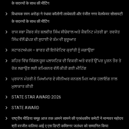
के सदस्यों के साथ की मीटिंग
विधायक रमन अरोड़ा ने रंधावा कॉलोनी लाधेवाली और रंजीत नगर वेलफेयर सोसायटी
के सदस्यों के साथ की मीटिंग
ਰਾਜ ਸਭਾ ਮੈਂਬਰ ਸੰਤ ਬਲਵੀਰ ਸਿੰਘ ਸੀਚੇਵਾਲ ਅਤੇ ਕੈਬਨਿਟ ਮੰਤਰੀ ਡਾ. ਰਵਜੋਤ
ਸਿੰਘ ਵੱਲੋਂ ਛੱਪੜ ਦੀ ਸੁਧਾਈ ਦੇ ਕੰਮ ਦੀ ਸ਼ੁਰੂਆਤ
ਸਟਾਰਟਅੱਪਸ – ਭਾਰਤ ਦੀ ਇਨੋਵੇਟਿਵ ਕ੍ਰਾਂਤੀ ਨੂੰ ਜਗਾਉਣਾ
ਸ਼ਹਿਰ ਵਿੱਚ ਸਿੰਗਲ ਯੂਜ ਪਲਾਸਟਿਕ ਦੀ ਵਿਕਰੀ ਅਤੇ ਵਰਤੋਂ ਉੱਪਰ ਪੂਰਨ ਤੌਰ ਤੇ
ਰੋਕ ਲਗਾਉਣ ਲਈ ਕਮਿਸ਼ਨਰ ਵੱਲੋਂ ਕੀਤੀ ਗਈ ਮੀਟਿੰਗ
ਪ੍ਰਧਾਨ ਮੰਤਰੀ ਨੇ ਮਿਆਂਮਾਰ ਦੇ ਸੀਨੀਅਰ ਜਨਰਲ ਮਿਨ ਆਂਗ ਹਲਾਇੰਗ ਨਾਲ
ਮੁਲਾਕਾਤ ਕੀਤੀ
STATE STAR AWARD 2O26
STATE AWARD
राष्ट्रीय मीडिया समूह आज तक आमने सामने की प्रबंधकीय कमेटी ने मान्यवर महोदय
श्री वरजीत वालिया आई ए एस डिप्टी कमिश्नर जलंधर को सम्मानित किया