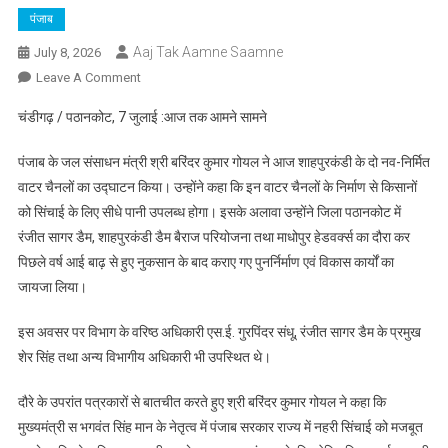
पंजाब
Aaj Tak Aamne Saamne
July 8, 2026
On
Leave A Comment
बरिंदर
चंडीगढ़ / पठानकोट, 7 जुलाई :आज तक आमने सामने
कुमार
गोयल
पंजाब के जल संसाधन मंत्री श्री बरिंदर कुमार गोयल ने आज शाहपुरकंडी के दो नव-निर्मित
ने
वाटर चैनलों का उद्घाटन किया। उन्होंने कहा कि इन वाटर चैनलों के निर्माण से किसानों
शाहपुरकंडी
को सिंचाई के लिए सीधे पानी उपलब्ध होगा। इसके अलावा उन्होंने जिला पठानकोट में
के
रंजीत सागर डैम, शाहपुरकंडी डैम बैराज परियोजना तथा माधोपुर हेडवर्क्स का दौरा कर
दो
नए
पिछले वर्ष आई बाढ़ से हुए नुकसान के बाद कराए गए पुनर्निर्माण एवं विकास कार्यों का
वाटर
जायजा लिया।
चैनलों
का
इस अवसर पर विभाग के वरिष्ठ अधिकारी एस.ई. गुरपिंदर संधू, रंजीत सागर डैम के प्रमुख
किया
शेर सिंह तथा अन्य विभागीय अधिकारी भी उपस्थित थे।
उद्घाटन,
कहा
दौरे के उपरांत पत्रकारों से बातचीत करते हुए श्री बरिंदर कुमार गोयल ने कहा कि
—
मुख्यमंत्री स भगवंत सिंह मान के नेतृत्व में पंजाब सरकार राज्य में नहरी सिंचाई को मजबूत
किसानों