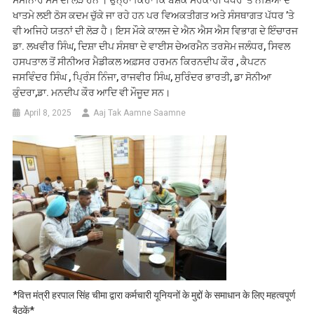
ਖਾਤਮੇ ਲਈ ਠੋਸ ਕਦਮ ਚੁੱਕੇ ਜਾ ਰਹੇ ਹਨ ਪਰ ਵਿਅਕਤੀਗਤ ਅਤੇ ਸੰਸਥਾਗਤ ਪੱਧਰ ’ਤੇ
ਵੀ ਅਜਿਹੇ ਯਤਨਾਂ ਦੀ ਲੋੜ ਹੈ। ਇਸ ਮੌਕੇ ਕਾਲਜ ਦੇ ਐਨ ਐਸ ਐਸ ਵਿਭਾਗ ਦੇ ਇੰਚਾਰਜ
ਡਾ. ਲਖਵੀਰ ਸਿੰਘ, ਦਿਸ਼ਾ ਦੀਪ ਸੰਸਥਾ ਦੇ ਵਾਈਸ ਚੇਅਰਮੈਨ ਤਰਸੇਮ ਜਲੰਧਰ, ਸਿਵਲ
ਹਸਪਤਾਲ ਤੋਂ ਸੀਨੀਅਰ ਮੈਡੀਕਲ ਅਫ਼ਸਰ ਹਰਮਨ ਕਿਰਨਦੀਪ ਕੌਰ , ਕੈਪਟਨ
ਜਸਵਿੰਦਰ ਸਿੰਘ , ਪ੍ਰਿੰਸ ਨਿੰਜਾ, ਰਾਜਵੀਰ ਸਿੰਘ, ਸੁਰਿੰਦਰ ਭਾਰਤੀ, ਡਾ ਸੋਨੀਆ
ਕੁੰਦਰਾ,ਡਾ. ਮਨਦੀਪ ਕੌਰ ਆਦਿ ਵੀ ਮੌਜੂਦ ਸਨ।
April 8, 2025
Aaj Tak Aamne Saamne
*वित्त मंत्री हरपाल सिंह चीमा द्वारा कर्मचारी यूनियनों के मुद्दों के समाधान के लिए महत्वपूर्ण
बैठकें*