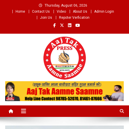
Skip
Thursday, August 06, 2026
to
Home
Contact Us
Video
About Us
Admin Login
content
Join Us
Repoter Verfication
Aaj Tak Aamne Saamne.com