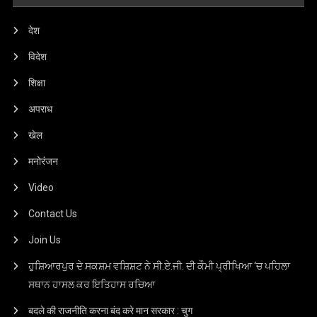
देश
विदेश
शिक्षा
अपराध
खेल
मनोरंजन
Video
Contact Us
Join Us
ਹੁਸ਼ਿਆਰਪੁਰ ਦੇ ਸਕਸ਼ਮ ਵਸ਼ਿਸ਼ਟ ਨੇ ਸੀ.ਏ.ਜੀ. ਦੀ ਕੌਮੀ ਪ੍ਰੀਖਿਆ ‘ਚ ਪਹਿਲਾ
ਸਥਾਨ ਹਾਸਲ ਕਰ ਇਤਿਹਾਸ ਰਚਿਆ
बदले की राजनीति करना बंद करे मान सरकार : चुग