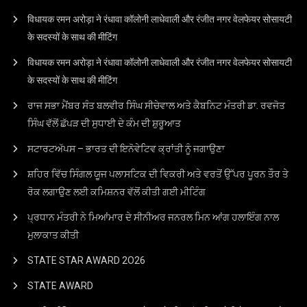
विधायक रमन अरोड़ा ने रंधावा कॉलोनी लाधेवाली और रंजीत नगर वेलफेयर सोसायटी
के सदस्यों के साथ की मीटिंग
विधायक रमन अरोड़ा ने रंधावा कॉलोनी लाधेवाली और रंजीत नगर वेलफेयर सोसायटी
के सदस्यों के साथ की मीटिंग
ਰਾਜ ਸਭਾ ਮੈਂਬਰ ਸੰਤ ਬਲਵੀਰ ਸਿੰਘ ਸੀਚੇਵਾਲ ਅਤੇ ਕੈਬਨਿਟ ਮੰਤਰੀ ਡਾ. ਰਵਜੋਤ
ਸਿੰਘ ਵੱਲੋਂ ਛੱਪੜ ਦੀ ਸੁਧਾਈ ਦੇ ਕੰਮ ਦੀ ਸ਼ੁਰੂਆਤ
ਸਟਾਰਟਅੱਪਸ – ਭਾਰਤ ਦੀ ਇਨੋਵੇਟਿਵ ਕ੍ਰਾਂਤੀ ਨੂੰ ਜਗਾਉਣਾ
ਸ਼ਹਿਰ ਵਿੱਚ ਸਿੰਗਲ ਯੂਜ ਪਲਾਸਟਿਕ ਦੀ ਵਿਕਰੀ ਅਤੇ ਵਰਤੋਂ ਉੱਪਰ ਪੂਰਨ ਤੌਰ ਤੇ
ਰੋਕ ਲਗਾਉਣ ਲਈ ਕਮਿਸ਼ਨਰ ਵੱਲੋਂ ਕੀਤੀ ਗਈ ਮੀਟਿੰਗ
ਪ੍ਰਧਾਨ ਮੰਤਰੀ ਨੇ ਮਿਆਂਮਾਰ ਦੇ ਸੀਨੀਅਰ ਜਨਰਲ ਮਿਨ ਆਂਗ ਹਲਾਇੰਗ ਨਾਲ
ਮੁਲਾਕਾਤ ਕੀਤੀ
STATE STAR AWARD 2O26
STATE AWARD