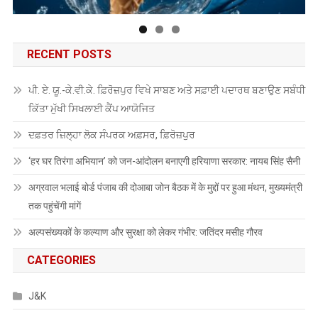
RECENT POSTS
ਪੀ. ਏ. ਯੂ.-ਕੇ.ਵੀ.ਕੇ. ਫ਼ਿਰੋਜ਼ਪੁਰ ਵਿਖੇ ਸਾਬਣ ਅਤੇ ਸਫ਼ਾਈ ਪਦਾਰਥ ਬਣਾਉਣ ਸਬੰਧੀ
ਕਿੱਤਾ ਮੁੱਖੀ ਸਿਖਲਾਈ ਕੈਂਪ ਆਯੋਜਿਤ
ਦਫ਼ਤਰ ਜ਼ਿਲ੍ਹਾ ਲੋਕ ਸੰਪਰਕ ਅਫ਼ਸਰ, ਫ਼ਿਰੋਜ਼ਪੁਰ
‘हर घर तिरंगा अभियान’ को जन-आंदोलन बनाएगी हरियाणा सरकार: नायब सिंह सैनी
अग्रवाल भलाई बोर्ड पंजाब की दोआबा जोन बैठक में के मुद्दों पर हुआ मंथन, मुख्यमंत्री
तक पहुंचेंगी मांगें
अल्पसंख्यकों के कल्याण और सुरक्षा को लेकर गंभीर: जतिंदर मसीह गौरव
CATEGORIES
J&K