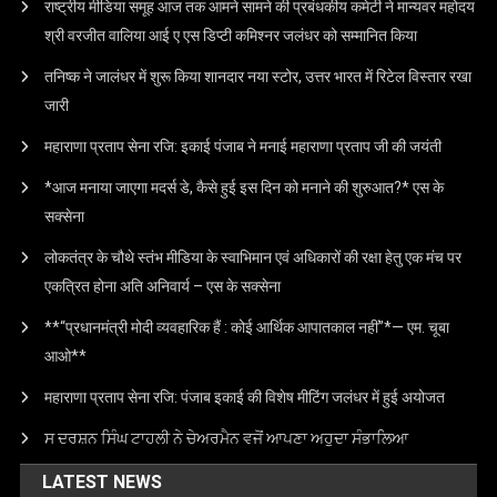
राष्ट्रीय मीडिया समूह आज तक आमने सामने की प्रबंधकीय कमेटी ने मान्यवर महोदय
श्री वरजीत वालिया आई ए एस डिप्टी कमिश्नर जलंधर को सम्मानित किया
तनिष्क ने जालंधर में शुरू किया शानदार नया स्टोर, उत्तर भारत में रिटेल विस्तार रखा
जारी
महाराणा प्रताप सेना रजि: इकाई पंजाब ने मनाई महाराणा प्रताप जी की जयंती
*आज मनाया जाएगा मदर्स डे, कैसे हुई इस दिन को मनाने की शुरुआत?* एस के
सक्सेना
लोकतंत्र के चौथे स्तंभ मीडिया के स्वाभिमान एवं अधिकारों की रक्षा हेतु एक मंच पर
एकत्रित होना अति अनिवार्य – एस के सक्सेना
**“प्रधानमंत्री मोदी व्यवहारिक हैं : कोई आर्थिक आपातकाल नहीं”*— एम. चूबा
आओ**
महाराणा प्रताप सेना रजि: पंजाब इकाई की विशेष मीटिंग जलंधर में हुई अयोजत
ਸ ਦਰਸ਼ਨ ਸਿੰਘ ਟਾਹਲੀ ਨੇ ਚੇਅਰਮੈਨ ਵਜੋਂ ਆਪਣਾ ਅਹੁਦਾ ਸੰਭਾਲਿਆ
LATEST NEWS