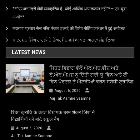
**“प्रधानमंत्री मोदी व्यवहारिक हैं : कोई आर्थिक आपातकाल नहीं”*— एम. चूबा
आओ**
महाराणा प्रताप सेना रजि: पंजाब इकाई की विशेष मीटिंग जलंधर में हुई अयोजत
ਸ ਦਰਸ਼ਨ ਸਿੰਘ ਟਾਹਲੀ ਨੇ ਚੇਅਰਮੈਨ ਵਜੋਂ ਆਪਣਾ ਅਹੁਦਾ ਸੰਭਾਲਿਆ
LATEST NEWS
ਸਿਹਤ ਵਿਭਾਗ ਵੱਲੋਂ ਐਲ.ਐਚ.ਵੀਜ਼ ਅਤੇ
ਏ.ਐਨ.ਐਮਜ਼ ਨੂੰ ਦਿੱਤੀ ਗਈ ਯੂ-ਵਿਨ ਅਤੇ ਈ-
ਵਿਨ ਪੋਰਟਲ ਤੇ ਐਂਟਰੀਆਂ ਕਰਨ ਸਬੰਧੀ ਟ੍ਰੇਨਿੰਗ
August 6, 2026
Aaj Tak Aamne Saamne
शिक्षा क्रांति के तहत विधायक ब्रम शंकर जिंपा ने
विद्यार्थियों को बांटे स्कूल बैग
August 6, 2026
Aaj Tak Aamne Saamne