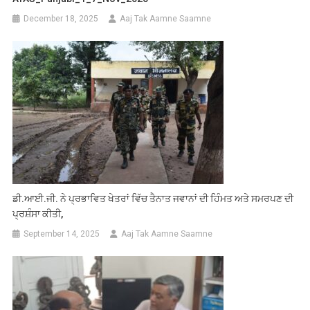
December 18, 2025
Aaj Tak Aamne Saamne
ਡੀ.ਆਈ.ਜੀ. ਨੇ ਪ੍ਰਭਾਵਿਤ ਖੇਤਰਾਂ ਵਿੱਚ ਤੈਨਾਤ ਜਵਾਨਾਂ ਦੀ ਹਿੰਮਤ ਅਤੇ ਸਮਰਪਣ ਦੀ
ਪ੍ਰਸ਼ੰਸਾ ਕੀਤੀ,
September 14, 2025
Aaj Tak Aamne Saamne