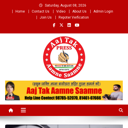
Skip
Saturday, August 08, 2026
to
Home
Contact Us
Video
About Us
Admin Login
content
Join Us
Repoter Verfication
Aaj Tak Aamne Saamne.com