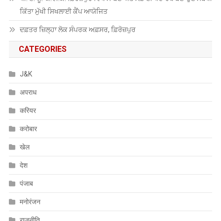
ਕਿੱਤਾ ਮੁੱਖੀ ਸਿਖਲਾਈ ਕੈਂਪ ਆਯੋਜਿਤ
ਦਫ਼ਤਰ ਜ਼ਿਲ੍ਹਾ ਲੋਕ ਸੰਪਰਕ ਅਫ਼ਸਰ, ਫ਼ਿਰੋਜ਼ਪੁਰ
CATEGORIES
J&K
अपराध
करियर
करोबार
खेल
देश
पंजाब
मनोरंजन
राजनीति