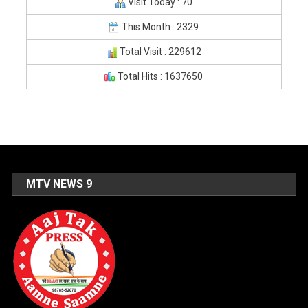
Visit Today : 70
This Month : 2329
Total Visit : 229612
Total Hits : 1637650
MTV NEWS 9