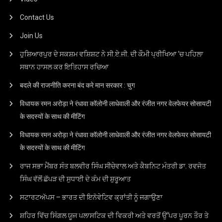
Contact Us
Join Us
ਹੁਸ਼ਿਆਰਪੁਰ ਦੇ ਸਕਸ਼ਮ ਵਸ਼ਿਸ਼ਟ ਨੇ ਸੀ.ਏ.ਜੀ. ਦੀ ਕੌਮੀ ਪ੍ਰੀਖਿਆ ‘ਚ ਪਹਿਲਾ
ਸਥਾਨ ਹਾਸਲ ਕਰ ਇਤਿਹਾਸ ਰਚਿਆ
बदले की राजनीति करना बंद करे मान सरकार : चुग
विधायक रमन अरोड़ा ने रंधावा कॉलोनी लाधेवाली और रंजीत नगर वेलफेयर सोसायटी
के सदस्यों के साथ की मीटिंग
विधायक रमन अरोड़ा ने रंधावा कॉलोनी लाधेवाली और रंजीत नगर वेलफेयर सोसायटी
के सदस्यों के साथ की मीटिंग
ਰਾਜ ਸਭਾ ਮੈਂਬਰ ਸੰਤ ਬਲਵੀਰ ਸਿੰਘ ਸੀਚੇਵਾਲ ਅਤੇ ਕੈਬਨਿਟ ਮੰਤਰੀ ਡਾ. ਰਵਜੋਤ
ਸਿੰਘ ਵੱਲੋਂ ਛੱਪੜ ਦੀ ਸੁਧਾਈ ਦੇ ਕੰਮ ਦੀ ਸ਼ੁਰੂਆਤ
ਸਟਾਰਟਅੱਪਸ – ਭਾਰਤ ਦੀ ਇਨੋਵੇਟਿਵ ਕ੍ਰਾਂਤੀ ਨੂੰ ਜਗਾਉਣਾ
ਸ਼ਹਿਰ ਵਿੱਚ ਸਿੰਗਲ ਯੂਜ ਪਲਾਸਟਿਕ ਦੀ ਵਿਕਰੀ ਅਤੇ ਵਰਤੋਂ ਉੱਪਰ ਪੂਰਨ ਤੌਰ ਤੇ