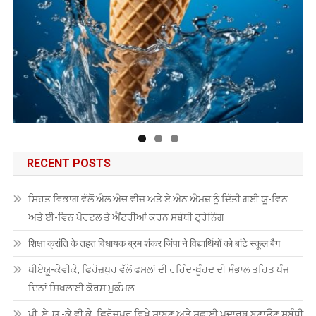
RECENT POSTS
ਸਿਹਤ ਵਿਭਾਗ ਵੱਲੋਂ ਐਲ.ਐਚ.ਵੀਜ਼ ਅਤੇ ਏ.ਐਨ.ਐਮਜ਼ ਨੂੰ ਦਿੱਤੀ ਗਈ ਯੂ-ਵਿਨ
ਅਤੇ ਈ-ਵਿਨ ਪੋਰਟਲ ਤੇ ਐਂਟਰੀਆਂ ਕਰਨ ਸਬੰਧੀ ਟ੍ਰੇਨਿੰਗ
शिक्षा क्रांति के तहत विधायक ब्रम शंकर जिंपा ने विद्यार्थियों को बांटे स्कूल बैग
ਪੀਏਯੂੑ-ਕੇਵੀਕੇ, ਫਿਰੋਜ਼ਪੁਰ ਵੱਲੋਂ ਫਸਲਾਂ ਦੀ ਰਹਿੰਦ-ਖੂੰਹਦ ਦੀ ਸੰਭਾਲ ਤਹਿਤ ਪੰਜ
ਦਿਨਾਂ ਸਿਖਲਾਈ ਕੋਰਸ ਮੁਕੰਮਲ
ਪੀ. ਏ. ਯੂ.-ਕੇ.ਵੀ.ਕੇ. ਫ਼ਿਰੋਜ਼ਪੁਰ ਵਿਖੇ ਸਾਬਣ ਅਤੇ ਸਫ਼ਾਈ ਪਦਾਰਥ ਬਣਾਉਣ ਸਬੰਧੀ