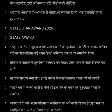
ਰੋਕ ਲਗਾਉਣ ਲਈ ਕਮਿਸ਼ਨਰ ਵੱਲੋਂ ਕੀਤੀ ਗਈ ਮੀਟਿੰਗ
ਪ੍ਰਧਾਨ ਮੰਤਰੀ ਨੇ ਮਿਆਂਮਾਰ ਦੇ ਸੀਨੀਅਰ ਜਨਰਲ ਮਿਨ ਆਂਗ ਹਲਾਇੰਗ ਨਾਲ
ਮੁਲਾਕਾਤ ਕੀਤੀ
STATE STAR AWARD 2O26
STATE AWARD
राष्ट्रीय मीडिया समूह आज तक आमने सामने की प्रबंधकीय कमेटी ने मान्यवर महोदय
श्री वरजीत वालिया आई ए एस डिप्टी कमिश्नर जलंधर को सम्मानित किया
तनिष्क ने जालंधर में शुरू किया शानदार नया स्टोर, उत्तर भारत में रिटेल विस्तार रखा
जारी
महाराणा प्रताप सेना रजि: इकाई पंजाब ने मनाई महाराणा प्रताप जी की जयंती
*आज मनाया जाएगा मदर्स डे, कैसे हुई इस दिन को मनाने की शुरुआत?* एस के
सक्सेना
लोकतंत्र के चौथे स्तंभ मीडिया के स्वाभिमान एवं अधिकारों की रक्षा हेतु एक मंच पर
एकत्रित होना अति अनिवार्य – एस के सक्सेना