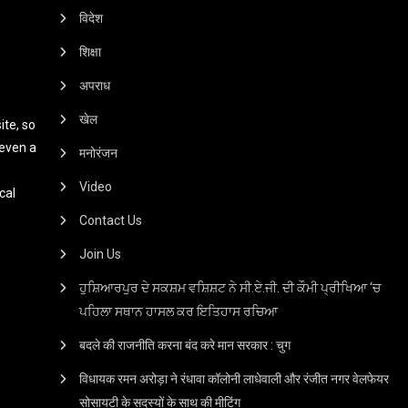
विदेश
शिक्षा
अपराध
खेल
te, so
 even a
मनोरंजन
Video
cal
Contact Us
Join Us
ਹੁਸ਼ਿਆਰਪੁਰ ਦੇ ਸਕਸ਼ਮ ਵਸ਼ਿਸ਼ਟ ਨੇ ਸੀ.ਏ.ਜੀ. ਦੀ ਕੌਮੀ ਪ੍ਰੀਖਿਆ ‘ਚ
ਪਹਿਲਾ ਸਥਾਨ ਹਾਸਲ ਕਰ ਇਤਿਹਾਸ ਰਚਿਆ
बदले की राजनीति करना बंद करे मान सरकार : चुग
विधायक रमन अरोड़ा ने रंधावा कॉलोनी लाधेवाली और रंजीत नगर वेलफेयर
सोसायटी के सदस्यों के साथ की मीटिंग