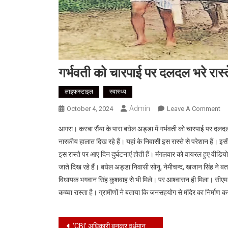
गर्भवती को चारपाई पर दलदल भरे रास्त
लाइफस्टाइल
स्वास्थ्य
Admin
On
October 4, 2024
Leave A Comment
गर्
आगरा। कस्बा सैंया के पास बघेल अड्डा में गर्भवती को चारपाई पर दलदल भ
को
नारकीय हालात दिख रहे हैं। यहां के निवासी इस रास्ते से परेशान हैं। इसी
चार
इस रास्ते पर आए दिन दुर्घटनाएं होती हैं। मंगलवार को वायरल हुए वीडिय
पर
जाते दिख रहे हैं। बघेल अड्डा निवासी सोनू, नेमीचन्द, खजान सिंह ने बत
दल
भरे
विधायक भगवान सिंह कुशवाह से भी मिले। पर आश्वासन ही मिला। सीएम 
रास्
कच्चा रास्ता है। ग्रामीणों ने बताया कि जनसहयोग से मंदिर का निर्माण क
से
हो
Post
एंबु
‘CBI’ अधिकारी बनकर वर्धमान ग्रुप के प्रमुख से 7 करोड़ की ठगी, 2 आरोपी गिरफ्तार