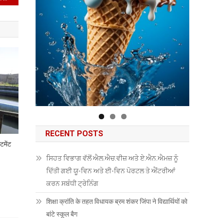
RECENT POSTS
टमेंट
ਸਿਹਤ ਵਿਭਾਗ ਵੱਲੋਂ ਐਲ.ਐਚ.ਵੀਜ਼ ਅਤੇ ਏ.ਐਨ.ਐਮਜ਼ ਨੂੰ
ਦਿੱਤੀ ਗਈ ਯੂ-ਵਿਨ ਅਤੇ ਈ-ਵਿਨ ਪੋਰਟਲ ਤੇ ਐਂਟਰੀਆਂ
ਕਰਨ ਸਬੰਧੀ ਟ੍ਰੇਨਿੰਗ
शिक्षा क्रांति के तहत विधायक ब्रम शंकर जिंपा ने विद्यार्थियों को
बांटे स्कूल बैग