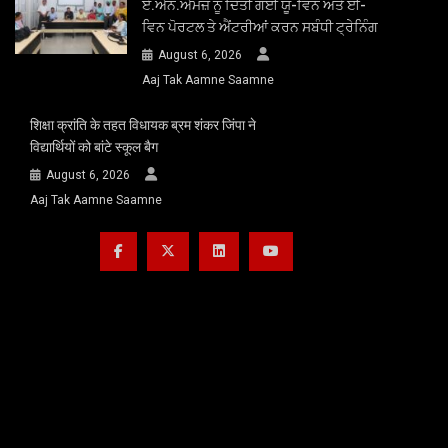
ਏ.ਐਨ.ਐਮਜ਼ ਨੂੰ ਦਿੱਤੀ ਗਈ ਯੂ-ਵਿਨ ਅਤੇ ਈ-
ਵਿਨ ਪੋਰਟਲ ਤੇ ਐਂਟਰੀਆਂ ਕਰਨ ਸਬੰਧੀ ਟ੍ਰੇਨਿੰਗ
August 6, 2026
Aaj Tak Aamne Saamne
शिक्षा क्रांति के तहत विधायक ब्रम शंकर जिंपा ने
विद्यार्थियों को बांटे स्कूल बैग
August 6, 2026
Aaj Tak Aamne Saamne