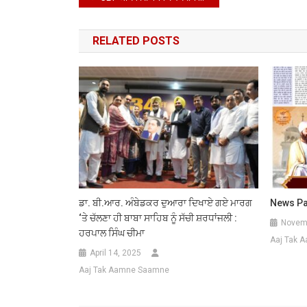
त
navigation
ले
RELATED POSTS
जात
का
वीड
वा
ਡਾ. ਬੀ.ਆਰ. ਅੰਬੇਡਕਰ ਦੁਆਰਾ ਦਿਖਾਏ ਗਏ ਮਾਰਗ
News Pa
‘ਤੇ ਚੱਲਣਾ ਹੀ ਬਾਬਾ ਸਾਹਿਬ ਨੂੰ ਸੱਚੀ ਸ਼ਰਧਾਂਜਲੀ :
Novemb
ਹਰਪਾਲ ਸਿੰਘ ਚੀਮਾ
Aaj Tak 
April 14, 2025
Aaj Tak Aamne Saamne