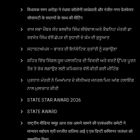
विधायक रमन अरोड़ा ने रंधावा कॉलोनी लाधेवाली और रंजीत नगर वेलफेयर
सोसायटी के सदस्यों के साथ की मीटिंग
ਰਾਜ ਸਭਾ ਮੈਂਬਰ ਸੰਤ ਬਲਵੀਰ ਸਿੰਘ ਸੀਚੇਵਾਲ ਅਤੇ ਕੈਬਨਿਟ ਮੰਤਰੀ ਡਾ.
ਰਵਜੋਤ ਸਿੰਘ ਵੱਲੋਂ ਛੱਪੜ ਦੀ ਸੁਧਾਈ ਦੇ ਕੰਮ ਦੀ ਸ਼ੁਰੂਆਤ
ਸਟਾਰਟਅੱਪਸ – ਭਾਰਤ ਦੀ ਇਨੋਵੇਟਿਵ ਕ੍ਰਾਂਤੀ ਨੂੰ ਜਗਾਉਣਾ
ਸ਼ਹਿਰ ਵਿੱਚ ਸਿੰਗਲ ਯੂਜ ਪਲਾਸਟਿਕ ਦੀ ਵਿਕਰੀ ਅਤੇ ਵਰਤੋਂ ਉੱਪਰ ਪੂਰਨ
ਤੌਰ ਤੇ ਰੋਕ ਲਗਾਉਣ ਲਈ ਕਮਿਸ਼ਨਰ ਵੱਲੋਂ ਕੀਤੀ ਗਈ ਮੀਟਿੰਗ
ਪ੍ਰਧਾਨ ਮੰਤਰੀ ਨੇ ਮਿਆਂਮਾਰ ਦੇ ਸੀਨੀਅਰ ਜਨਰਲ ਮਿਨ ਆਂਗ ਹਲਾਇੰਗ
ਨਾਲ ਮੁਲਾਕਾਤ ਕੀਤੀ
STATE STAR AWARD 2O26
STATE AWARD
राष्ट्रीय मीडिया समूह आज तक आमने सामने की प्रबंधकीय कमेटी ने
मान्यवर महोदय श्री वरजीत वालिया आई ए एस डिप्टी कमिश्नर जलंधर को
सम्मानित किया