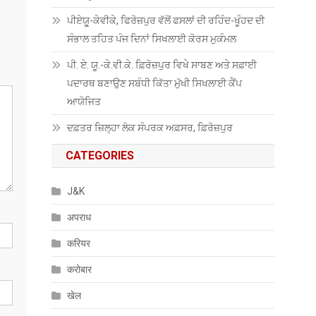
ਪੀਏਯੂੑ-ਕੇਵੀਕੇ, ਫਿਰੋਜ਼ਪੁਰ ਵੱਲੋਂ ਫਸਲਾਂ ਦੀ ਰਹਿੰਦ-ਖੂੰਹਦ ਦੀ
ਸੰਭਾਲ ਤਹਿਤ ਪੰਜ ਦਿਨਾਂ ਸਿਖਲਾਈ ਕੋਰਸ ਮੁਕੰਮਲ
ਪੀ. ਏ. ਯੂ.-ਕੇ.ਵੀ.ਕੇ. ਫ਼ਿਰੋਜ਼ਪੁਰ ਵਿਖੇ ਸਾਬਣ ਅਤੇ ਸਫ਼ਾਈ
ਪਦਾਰਥ ਬਣਾਉਣ ਸਬੰਧੀ ਕਿੱਤਾ ਮੁੱਖੀ ਸਿਖਲਾਈ ਕੈਂਪ
ਆਯੋਜਿਤ
ਦਫ਼ਤਰ ਜ਼ਿਲ੍ਹਾ ਲੋਕ ਸੰਪਰਕ ਅਫ਼ਸਰ, ਫ਼ਿਰੋਜ਼ਪੁਰ
CATEGORIES
J&K
अपराध
करियर
करोबार
खेल