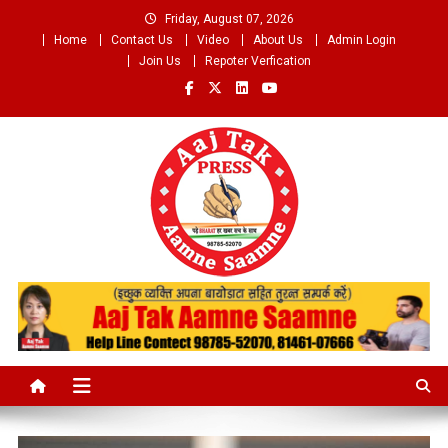
Skip
Friday, August 07, 2026
to
Home
Contact Us
Video
About Us
Admin Login
content
Join Us
Repoter Verfication
Aaj Tak Aamne Saamne.com