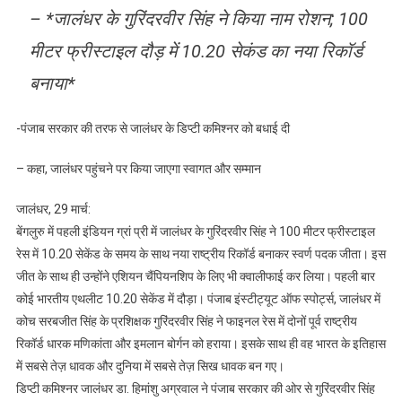
– *जालंधर के गुरिंदरवीर सिंह ने किया नाम रोशन; 100
के
गुरिंदरवीर
मीटर फ्रीस्टाइल दौड़ में 10.20 सेकंड का नया रिकॉर्ड
सिंह
बनाया*
ने
किया
नाम
-पंजाब सरकार की तरफ से जालंधर के डिप्टी कमिश्नर को बधाई दी
रोशन;
100
– कहा, जालंधर पहुंचने पर किया जाएगा स्वागत और सम्मान
मीटर
फ्रीस्टाइल
जालंधर, 29 मार्च:
दौड़
बेंगलुरु में पहली इंडियन ग्रां प्री में जालंधर के गुरिंदरवीर सिंह ने 100 मीटर फ्रीस्टाइल
में
रेस में 10.20 सेकेंड के समय के साथ नया राष्ट्रीय रिकॉर्ड बनाकर स्वर्ण पदक जीता। इस
10.20
जीत के साथ ही उन्होंने एशियन चैंपियनशिप के लिए भी क्वालीफाई कर लिया। पहली बार
सेकंड
कोई भारतीय एथलीट 10.20 सेकेंड में दौड़ा। पंजाब इंस्टीट्यूट ऑफ स्पोर्ट्स, जालंधर में
का
कोच सरबजीत सिंह के प्रशिक्षक गुरिंदरवीर सिंह ने फाइनल रेस में दोनों पूर्व राष्ट्रीय
नया
रिकॉर्ड धारक मणिकांता और इमलान बोर्गन को हराया। इसके साथ ही वह भारत के इतिहास
रिकॉर्ड
में सबसे तेज़ धावक और दुनिया में सबसे तेज़ सिख धावक बन गए।
बनाया*
डिप्टी कमिश्नर जालंधर डा. हिमांशु अग्रवाल ने पंजाब सरकार की ओर से गुरिंदरवीर सिंह