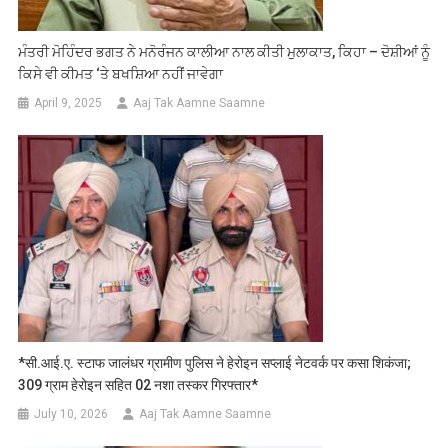
ਮੰਤਰੀ ਮੋਹਿੰਦਰ ਭਗਤ ਨੇ ਮਨੋਰੰਜਨ ਕਾਲੀਆ ਨਾਲ ਕੀਤੀ ਮੁਲਾਕਾਤ, ਕਿਹਾ – ਦੋਸ਼ੀਆਂ ਨੂੰ
ਕਿਸੇ ਵੀ ਕੀਮਤ ‘ਤੇ ਬਖਸ਼ਿਆ ਨਹੀਂ ਜਾਵੇਗਾ
April 9, 2025
Aaj Tak Aamne Saamne
*सी.आई.ए. स्टाफ जालंधर ग्रामीण पुलिस ने हेरोइन सप्लाई नेटवर्क पर कसा शिकंजा;
309 ग्राम हेरोइन सहित 02 नशा तस्कर गिरफ्तार*
July 10, 2026
Aaj Tak Aamne Saamne