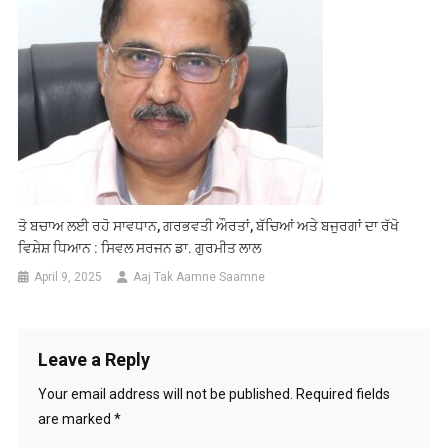
ਤੋ ਬਚਾਅ ਲਈ ਰਹੋ ਸਾਵਧਾਨ, ਗਰਭਵਤੀ ਔਰਤਾਂ, ਬੱਚਿਆਂ ਅਤੇ ਬਜੁਰਗਾਂ ਦਾ ਰੱਖੋ
ਵਿਸ਼ੇਸ਼ ਧਿਆਨ : ਸਿਵਲ ਸਰਜਨ ਡਾ. ਗੁਰਮੀਤ ਲਾਲ
April 9, 2025
Aaj Tak Aamne Saamne
Leave a Reply
Your email address will not be published.
Required fields
are marked
*