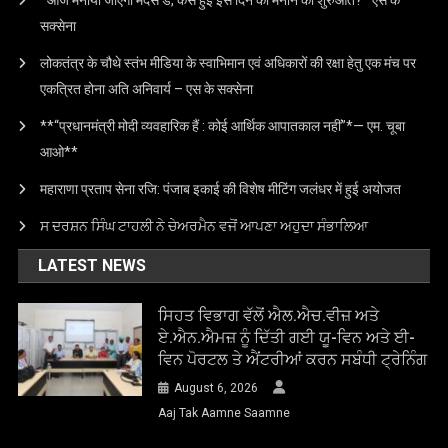
*आज मनाया जाएगा मदर्स डे, कैसे हुई इस दिन को मनाने की शुरुआत?* एस के
सक्सेना
लोकतंत्र के चौथे स्तंभ मीडिया के स्वाभिमान एवं अधिकारों की रक्षा हेतु एक मंच पर
एकत्रित होना अति अनिवार्य – एस के सक्सेना
**“प्रधानमंत्री मोदी व्यवहारिक हैं : कोई आर्थिक आपातकाल नहीं”*— एम. चूबा
आओ**
महाराणा प्रताप सेना रजि: पंजाब इकाई की विशेष मीटिंग जलंधर में हुई अयोजत
ਸ ਦਰਸ਼ਨ ਸਿੰਘ ਟਾਹਲੀ ਨੇ ਚੇਅਰਮੈਨ ਵਜੋਂ ਆਪਣਾ ਅਹੁਦਾ ਸੰਭਾਲਿਆ
LATEST NEWS
ਸਿਹਤ ਵਿਭਾਗ ਵੱਲੋਂ ਐਲ.ਐਚ.ਵੀਜ਼ ਅਤੇ
ਏ.ਐਨ.ਐਮਜ਼ ਨੂੰ ਦਿੱਤੀ ਗਈ ਯੂ-ਵਿਨ ਅਤੇ ਈ-
ਵਿਨ ਪੋਰਟਲ ਤੇ ਐਂਟਰੀਆਂ ਕਰਨ ਸਬੰਧੀ ਟ੍ਰੇਨਿੰਗ
August 6, 2026
Aaj Tak Aamne Saamne