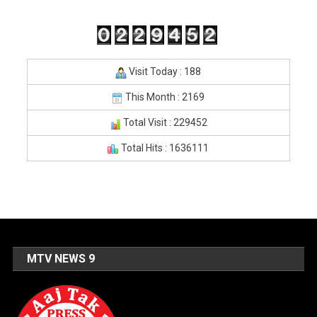
Visit Today : 188
This Month : 2169
Total Visit : 229452
Total Hits : 1636111
MTV NEWS 9