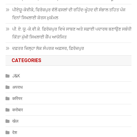
ਪੀਏਯੂੑ-ਕੇਵੀਕੇ, ਫਿਰੋਜ਼ਪੁਰ ਵੱਲੋਂ ਫਸਲਾਂ ਦੀ ਰਹਿੰਦ-ਖੂੰਹਦ ਦੀ ਸੰਭਾਲ ਤਹਿਤ ਪੰਜ
ਦਿਨਾਂ ਸਿਖਲਾਈ ਕੋਰਸ ਮੁਕੰਮਲ
ਪੀ. ਏ. ਯੂ.-ਕੇ.ਵੀ.ਕੇ. ਫ਼ਿਰੋਜ਼ਪੁਰ ਵਿਖੇ ਸਾਬਣ ਅਤੇ ਸਫ਼ਾਈ ਪਦਾਰਥ ਬਣਾਉਣ ਸਬੰਧੀ
ਕਿੱਤਾ ਮੁੱਖੀ ਸਿਖਲਾਈ ਕੈਂਪ ਆਯੋਜਿਤ
ਦਫ਼ਤਰ ਜ਼ਿਲ੍ਹਾ ਲੋਕ ਸੰਪਰਕ ਅਫ਼ਸਰ, ਫ਼ਿਰੋਜ਼ਪੁਰ
CATEGORIES
J&K
अपराध
करियर
करोबार
खेल
देश