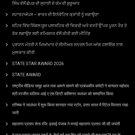
ਸਿੰਘ ਵੱਲੋਂ ਛੱਪੜ ਦੀ ਸੁਧਾਈ ਦੇ ਕੰਮ ਦੀ ਸ਼ੁਰੂਆਤ
ਸਟਾਰਟਅੱਪਸ – ਭਾਰਤ ਦੀ ਇਨੋਵੇਟਿਵ ਕ੍ਰਾਂਤੀ ਨੂੰ ਜਗਾਉਣਾ
ਸ਼ਹਿਰ ਵਿੱਚ ਸਿੰਗਲ ਯੂਜ ਪਲਾਸਟਿਕ ਦੀ ਵਿਕਰੀ ਅਤੇ ਵਰਤੋਂ ਉੱਪਰ ਪੂਰਨ ਤੌਰ ਤੇ
ਰੋਕ ਲਗਾਉਣ ਲਈ ਕਮਿਸ਼ਨਰ ਵੱਲੋਂ ਕੀਤੀ ਗਈ ਮੀਟਿੰਗ
ਪ੍ਰਧਾਨ ਮੰਤਰੀ ਨੇ ਮਿਆਂਮਾਰ ਦੇ ਸੀਨੀਅਰ ਜਨਰਲ ਮਿਨ ਆਂਗ ਹਲਾਇੰਗ ਨਾਲ
ਮੁਲਾਕਾਤ ਕੀਤੀ
STATE STAR AWARD 2O26
STATE AWARD
राष्ट्रीय मीडिया समूह आज तक आमने सामने की प्रबंधकीय कमेटी ने मान्यवर महोदय
श्री वरजीत वालिया आई ए एस डिप्टी कमिश्नर जलंधर को सम्मानित किया
तनिष्क ने जालंधर में शुरू किया शानदार नया स्टोर, उत्तर भारत में रिटेल विस्तार रखा
जारी
महाराणा प्रताप सेना रजि: इकाई पंजाब ने मनाई महाराणा प्रताप जी की जयंती