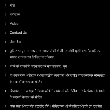
खेल
मनोरंजन
Video
Contact Us
Join Us
ਹੁਸ਼ਿਆਰਪੁਰ ਦੇ ਸਕਸ਼ਮ ਵਸ਼ਿਸ਼ਟ ਨੇ ਸੀ.ਏ.ਜੀ. ਦੀ ਕੌਮੀ ਪ੍ਰੀਖਿਆ ‘ਚ ਪਹਿਲਾ
ਸਥਾਨ ਹਾਸਲ ਕਰ ਇਤਿਹਾਸ ਰਚਿਆ
बदले की राजनीति करना बंद करे मान सरकार : चुग
विधायक रमन अरोड़ा ने रंधावा कॉलोनी लाधेवाली और रंजीत नगर वेलफेयर सोसायटी
के सदस्यों के साथ की मीटिंग
विधायक रमन अरोड़ा ने रंधावा कॉलोनी लाधेवाली और रंजीत नगर वेलफेयर सोसायटी
के सदस्यों के साथ की मीटिंग
ਰਾਜ ਸਭਾ ਮੈਂਬਰ ਸੰਤ ਬਲਵੀਰ ਸਿੰਘ ਸੀਚੇਵਾਲ ਅਤੇ ਕੈਬਨਿਟ ਮੰਤਰੀ ਡਾ. ਰਵਜੋਤ