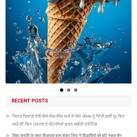
RECENT POSTS
ਸਿਹਤ ਵਿਭਾਗ ਵੱਲੋਂ ਐਲ.ਐਚ.ਵੀਜ਼ ਅਤੇ ਏ.ਐਨ.ਐਮਜ਼ ਨੂੰ ਦਿੱਤੀ ਗਈ ਯੂ-ਵਿਨ
ਅਤੇ ਈ-ਵਿਨ ਪੋਰਟਲ ਤੇ ਐਂਟਰੀਆਂ ਕਰਨ ਸਬੰਧੀ ਟ੍ਰੇਨਿੰਗ
शिक्षा क्रांति के तहत विधायक ब्रम शंकर जिंपा ने विद्यार्थियों को बांटे स्कूल बैग