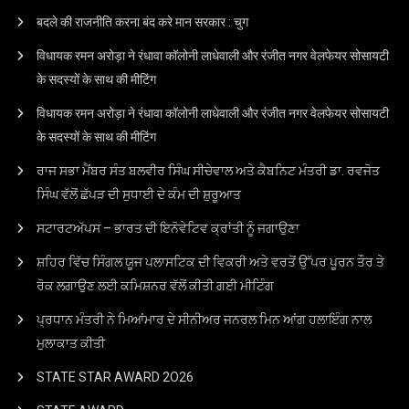
बदले की राजनीति करना बंद करे मान सरकार : चुग
विधायक रमन अरोड़ा ने रंधावा कॉलोनी लाधेवाली और रंजीत नगर वेलफेयर सोसायटी
के सदस्यों के साथ की मीटिंग
विधायक रमन अरोड़ा ने रंधावा कॉलोनी लाधेवाली और रंजीत नगर वेलफेयर सोसायटी
के सदस्यों के साथ की मीटिंग
ਰਾਜ ਸਭਾ ਮੈਂਬਰ ਸੰਤ ਬਲਵੀਰ ਸਿੰਘ ਸੀਚੇਵਾਲ ਅਤੇ ਕੈਬਨਿਟ ਮੰਤਰੀ ਡਾ. ਰਵਜੋਤ
ਸਿੰਘ ਵੱਲੋਂ ਛੱਪੜ ਦੀ ਸੁਧਾਈ ਦੇ ਕੰਮ ਦੀ ਸ਼ੁਰੂਆਤ
ਸਟਾਰਟਅੱਪਸ – ਭਾਰਤ ਦੀ ਇਨੋਵੇਟਿਵ ਕ੍ਰਾਂਤੀ ਨੂੰ ਜਗਾਉਣਾ
ਸ਼ਹਿਰ ਵਿੱਚ ਸਿੰਗਲ ਯੂਜ ਪਲਾਸਟਿਕ ਦੀ ਵਿਕਰੀ ਅਤੇ ਵਰਤੋਂ ਉੱਪਰ ਪੂਰਨ ਤੌਰ ਤੇ
ਰੋਕ ਲਗਾਉਣ ਲਈ ਕਮਿਸ਼ਨਰ ਵੱਲੋਂ ਕੀਤੀ ਗਈ ਮੀਟਿੰਗ
ਪ੍ਰਧਾਨ ਮੰਤਰੀ ਨੇ ਮਿਆਂਮਾਰ ਦੇ ਸੀਨੀਅਰ ਜਨਰਲ ਮਿਨ ਆਂਗ ਹਲਾਇੰਗ ਨਾਲ
ਮੁਲਾਕਾਤ ਕੀਤੀ
STATE STAR AWARD 2O26