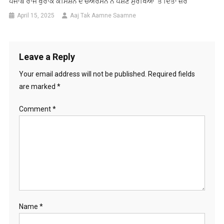
ਪੰਜਾਬ ਰਾਜ ਖੁਰਾਕ ਕਮਿਸ਼ਨ ਦੇ ਚੇਅਰਮੈਨ ਨੇ ਪੋਸ਼ਣ ਸੁਰੱਖਿਆ ’ਤੇ ਦਿੱਤਾ ਜ਼ੋਰ
April 15, 2025
Aaj Tak Aamne Saamne
Leave a Reply
Your email address will not be published.
Required fields
are marked
*
Comment
*
Name
*