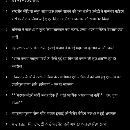
STATE AWARD
राष्ट्रीय मीडिया समूह आज तक आमने सामने की प्रबंधकीय कमेटी ने मान्यवर महोदय
श्री वरजीत वालिया आई ए एस डिप्टी कमिश्नर जलंधर को सम्मानित किया
तनिष्क ने जालंधर में शुरू किया शानदार नया स्टोर, उत्तर भारत में रिटेल विस्तार रखा
जारी
महाराणा प्रताप सेना रजि: इकाई पंजाब ने मनाई महाराणा प्रताप जी की जयंती
*आज मनाया जाएगा मदर्स डे, कैसे हुई इस दिन को मनाने की शुरुआत?* एस के
सक्सेना
लोकतंत्र के चौथे स्तंभ मीडिया के स्वाभिमान एवं अधिकारों की रक्षा हेतु एक मंच पर
एकत्रित होना अति अनिवार्य – एस के सक्सेना
**“प्रधानमंत्री मोदी व्यवहारिक हैं : कोई आर्थिक आपातकाल नहीं”*— एम. चूबा
आओ**
महाराणा प्रताप सेना रजि: पंजाब इकाई की विशेष मीटिंग जलंधर में हुई अयोजत
ਸ ਦਰਸ਼ਨ ਸਿੰਘ ਟਾਹਲੀ ਨੇ ਚੇਅਰਮੈਨ ਵਜੋਂ ਆਪਣਾ ਅਹੁਦਾ ਸੰਭਾਲਿਆ