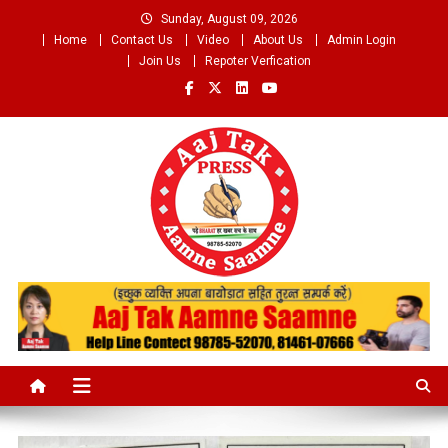
Skip
Sunday, August 09, 2026
to
Home
Contact Us
Video
About Us
Admin Login
content
Join Us
Repoter Verfication
Aaj Tak Aamne Saamne.com