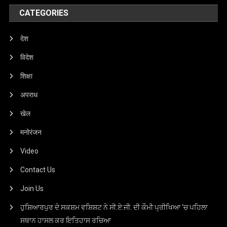
CATEGORIES
देश
विदेश
शिक्षा
अपराध
खेल
मनोरंजन
Video
Contact Us
Join Us
ਹੁਸ਼ਿਆਰਪੁਰ ਦੇ ਸਕਸ਼ਮ ਵਸ਼ਿਸ਼ਟ ਨੇ ਸੀ.ਏ.ਜੀ. ਦੀ ਕੌਮੀ ਪ੍ਰੀਖਿਆ ‘ਚ ਪਹਿਲਾ
ਸਥਾਨ ਹਾਸਲ ਕਰ ਇਤਿਹਾਸ ਰਚਿਆ