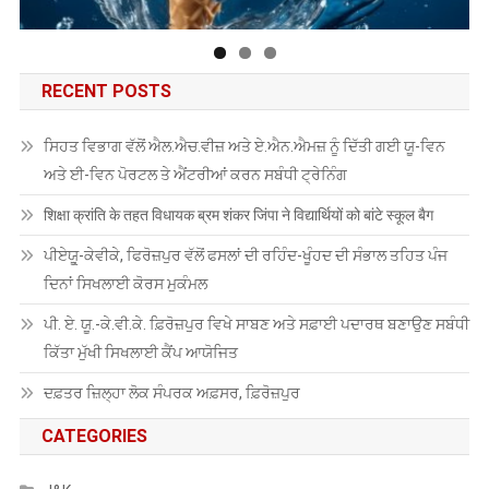
RECENT POSTS
ਸਿਹਤ ਵਿਭਾਗ ਵੱਲੋਂ ਐਲ.ਐਚ.ਵੀਜ਼ ਅਤੇ ਏ.ਐਨ.ਐਮਜ਼ ਨੂੰ ਦਿੱਤੀ ਗਈ ਯੂ-ਵਿਨ
ਅਤੇ ਈ-ਵਿਨ ਪੋਰਟਲ ਤੇ ਐਂਟਰੀਆਂ ਕਰਨ ਸਬੰਧੀ ਟ੍ਰੇਨਿੰਗ
शिक्षा क्रांति के तहत विधायक ब्रम शंकर जिंपा ने विद्यार्थियों को बांटे स्कूल बैग
ਪੀਏਯੂੑ-ਕੇਵੀਕੇ, ਫਿਰੋਜ਼ਪੁਰ ਵੱਲੋਂ ਫਸਲਾਂ ਦੀ ਰਹਿੰਦ-ਖੂੰਹਦ ਦੀ ਸੰਭਾਲ ਤਹਿਤ ਪੰਜ
ਦਿਨਾਂ ਸਿਖਲਾਈ ਕੋਰਸ ਮੁਕੰਮਲ
ਪੀ. ਏ. ਯੂ.-ਕੇ.ਵੀ.ਕੇ. ਫ਼ਿਰੋਜ਼ਪੁਰ ਵਿਖੇ ਸਾਬਣ ਅਤੇ ਸਫ਼ਾਈ ਪਦਾਰਥ ਬਣਾਉਣ ਸਬੰਧੀ
ਕਿੱਤਾ ਮੁੱਖੀ ਸਿਖਲਾਈ ਕੈਂਪ ਆਯੋਜਿਤ
ਦਫ਼ਤਰ ਜ਼ਿਲ੍ਹਾ ਲੋਕ ਸੰਪਰਕ ਅਫ਼ਸਰ, ਫ਼ਿਰੋਜ਼ਪੁਰ
CATEGORIES