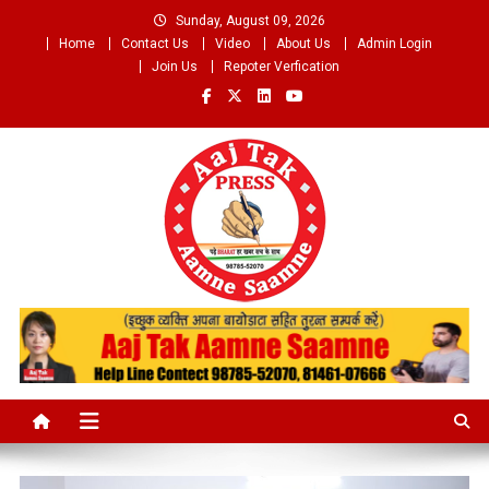
Skip
Sunday, August 09, 2026
to
Home
Contact Us
Video
About Us
Admin Login
content
Join Us
Repoter Verfication
Aaj Tak Aamne Saamne.com