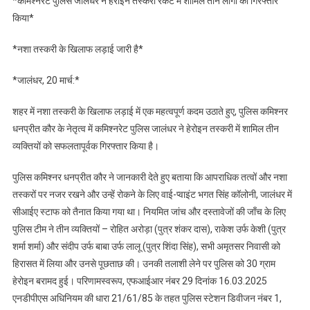
*कमिश्नरेट पुलिस जालंधर ने हेरोइन तस्करी रैकेट में शामिल तीन लोगों को गिरफ्तार
पुलिस
किया*
जालंधर
ने
*नशा तस्करी के खिलाफ लड़ाई जारी है*
हेरोइन
तस्करी
*जालंधर, 20 मार्च:*
रैकेट
में
शहर में नशा तस्करी के खिलाफ लड़ाई में एक महत्वपूर्ण कदम उठाते हुए, पुलिस कमिश्नर
शामिल
धनप्रीत कौर के नेतृत्व में कमिश्नरेट पुलिस जालंधर ने हेरोइन तस्करी में शामिल तीन
तीन
व्यक्तियों को सफलतापूर्वक गिरफ्तार किया है।
लोगों
को
पुलिस कमिश्नर धनप्रीत कौर ने जानकारी देते हुए बताया कि आपराधिक तत्वों और नशा
गिरफ्तार
तस्करों पर नजर रखने और उन्हें रोकने के लिए वाई-प्वाइंट भगत सिंह कॉलोनी, जालंधर में
किया*
सीआईए स्टाफ को तैनात किया गया था। नियमित जांच और दस्तावेजों की जाँच के लिए
पुलिस टीम ने तीन व्यक्तियों – रोहित अरोड़ा (पुत्र शंकर दास), राकेश उर्फ ​​केशी (पुत्र
शर्मा शर्मा) और संदीप उर्फ ​​बाबा उर्फ ​​लालू (पुत्र शिंदा सिंह), सभी अमृतसर निवासी को
हिरासत में लिया और उनसे पूछताछ की। उनकी तलाशी लेने पर पुलिस को 30 ग्राम
हेरोइन बरामद हुई। परिणामस्वरूप, एफआईआर नंबर 29 दिनांक 16.03.2025
एनडीपीएस अधिनियम की धारा 21/61/85 के तहत पुलिस स्टेशन डिवीजन नंबर 1,