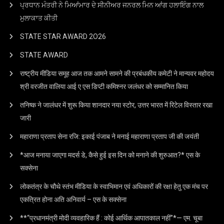
ਪ੍ਰਧਾਨ ਮੰਤਰੀ ਨੇ ਮਿਆਂਮਾਰ ਦੇ ਸੀਨੀਅਰ ਜਨਰਲ ਮਿਨ ਆਂਗ ਹਲਾਇੰਗ ਨਾਲ
ਮੁਲਾਕਾਤ ਕੀਤੀ
STATE STAR AWARD 2O26
STATE AWARD
राष्ट्रीय मीडिया समूह आज तक आमने सामने की प्रबंधकीय कमेटी ने मान्यवर महोदय
श्री वरजीत वालिया आई ए एस डिप्टी कमिश्नर जलंधर को सम्मानित किया
तनिष्क ने जालंधर में शुरू किया शानदार नया स्टोर, उत्तर भारत में रिटेल विस्तार रखा
जारी
महाराणा प्रताप सेना रजि: इकाई पंजाब ने मनाई महाराणा प्रताप जी की जयंती
*आज मनाया जाएगा मदर्स डे, कैसे हुई इस दिन को मनाने की शुरुआत?* एस के
सक्सेना
लोकतंत्र के चौथे स्तंभ मीडिया के स्वाभिमान एवं अधिकारों की रक्षा हेतु एक मंच पर
एकत्रित होना अति अनिवार्य – एस के सक्सेना
**“प्रधानमंत्री मोदी व्यवहारिक हैं : कोई आर्थिक आपातकाल नहीं”*— एम. चूबा