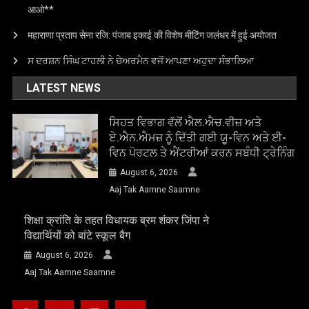
आओ**
महाराणा प्रताप सेना रजि: पंजाब इकाई की विशेष मीटिंग जलंधर में हुई अयोजत
ਸ ਦਰਸ਼ਨ ਸਿੰਘ ਟਾਹਲੀ ਨੇ ਚੇਅਰਮੈਨ ਵਜੋਂ ਆਪਣਾ ਅਹੁਦਾ ਸੰਭਾਲਿਆ
LATEST NEWS
ਸਿਹਤ ਵਿਭਾਗ ਵੱਲੋਂ ਐਲ.ਐਚ.ਵੀਜ਼ ਅਤੇ
ਏ.ਐਨ.ਐਮਜ਼ ਨੂੰ ਦਿੱਤੀ ਗਈ ਯੂ-ਵਿਨ ਅਤੇ ਈ-
ਵਿਨ ਪੋਰਟਲ ਤੇ ਐਂਟਰੀਆਂ ਕਰਨ ਸਬੰਧੀ ਟ੍ਰੇਨਿੰਗ
August 6, 2026
Aaj Tak Aamne Saamne
शिक्षा क्रांति के तहत विधायक ब्रम शंकर जिंपा ने
विद्यार्थियों को बांटे स्कूल बैग
August 6, 2026
Aaj Tak Aamne Saamne