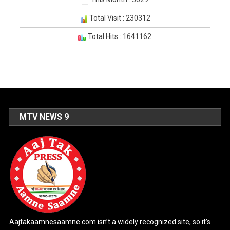
Total Visit : 230312
Total Hits : 1641162
MTV NEWS 9
Aajtakaamnesaamne.com isn’t a widely recognized site, so it’s