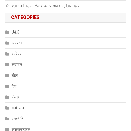
ਦਫ਼ਤਰ ਜ਼ਿਲ੍ਹਾ ਲੋਕ ਸੰਪਰਕ ਅਫ਼ਸਰ, ਫ਼ਿਰੋਜ਼ਪੁਰ
CATEGORIES
J&K
अपराध
करियर
करोबार
खेल
देश
पंजाब
मनोरंजन
राजनीति
लाइफस्टाइल