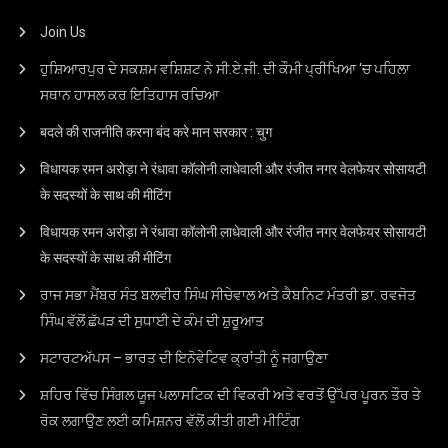
Join Us
ਹੁਸ਼ਿਆਰਪੁਰ ਦੇ ਸਕਸ਼ਮ ਵਸ਼ਿਸ਼ਟ ਨੇ ਸੀ.ਏ.ਜੀ. ਦੀ ਕੌਮੀ ਪ੍ਰੀਖਿਆ ‘ਚ ਪਹਿਲਾ
ਸਥਾਨ ਹਾਸਲ ਕਰ ਇਤਿਹਾਸ ਰਚਿਆ
बदले की राजनीति करना बंद करे मान सरकार : चुग
विधायक रमन अरोड़ा ने रंधावा कॉलोनी लाधेवाली और रंजीत नगर वेलफेयर सोसायटी
के सदस्यों के साथ की मीटिंग
विधायक रमन अरोड़ा ने रंधावा कॉलोनी लाधेवाली और रंजीत नगर वेलफेयर सोसायटी
के सदस्यों के साथ की मीटिंग
ਰਾਜ ਸਭਾ ਮੈਂਬਰ ਸੰਤ ਬਲਵੀਰ ਸਿੰਘ ਸੀਚੇਵਾਲ ਅਤੇ ਕੈਬਨਿਟ ਮੰਤਰੀ ਡਾ. ਰਵਜੋਤ
ਸਿੰਘ ਵੱਲੋਂ ਛੱਪੜ ਦੀ ਸੁਧਾਈ ਦੇ ਕੰਮ ਦੀ ਸ਼ੁਰੂਆਤ
ਸਟਾਰਟਅੱਪਸ – ਭਾਰਤ ਦੀ ਇਨੋਵੇਟਿਵ ਕ੍ਰਾਂਤੀ ਨੂੰ ਜਗਾਉਣਾ
ਸ਼ਹਿਰ ਵਿੱਚ ਸਿੰਗਲ ਯੂਜ ਪਲਾਸਟਿਕ ਦੀ ਵਿਕਰੀ ਅਤੇ ਵਰਤੋਂ ਉੱਪਰ ਪੂਰਨ ਤੌਰ ਤੇ
ਰੋਕ ਲਗਾਉਣ ਲਈ ਕਮਿਸ਼ਨਰ ਵੱਲੋਂ ਕੀਤੀ ਗਈ ਮੀਟਿੰਗ