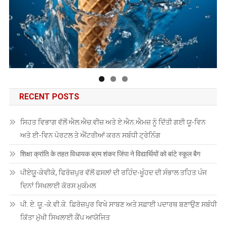
RECENT POSTS
ਸਿਹਤ ਵਿਭਾਗ ਵੱਲੋਂ ਐਲ.ਐਚ.ਵੀਜ਼ ਅਤੇ ਏ.ਐਨ.ਐਮਜ਼ ਨੂੰ ਦਿੱਤੀ ਗਈ ਯੂ-ਵਿਨ
ਅਤੇ ਈ-ਵਿਨ ਪੋਰਟਲ ਤੇ ਐਂਟਰੀਆਂ ਕਰਨ ਸਬੰਧੀ ਟ੍ਰੇਨਿੰਗ
शिक्षा क्रांति के तहत विधायक ब्रम शंकर जिंपा ने विद्यार्थियों को बांटे स्कूल बैग
ਪੀਏਯੂੑ-ਕੇਵੀਕੇ, ਫਿਰੋਜ਼ਪੁਰ ਵੱਲੋਂ ਫਸਲਾਂ ਦੀ ਰਹਿੰਦ-ਖੂੰਹਦ ਦੀ ਸੰਭਾਲ ਤਹਿਤ ਪੰਜ
ਦਿਨਾਂ ਸਿਖਲਾਈ ਕੋਰਸ ਮੁਕੰਮਲ
ਪੀ. ਏ. ਯੂ.-ਕੇ.ਵੀ.ਕੇ. ਫ਼ਿਰੋਜ਼ਪੁਰ ਵਿਖੇ ਸਾਬਣ ਅਤੇ ਸਫ਼ਾਈ ਪਦਾਰਥ ਬਣਾਉਣ ਸਬੰਧੀ
ਕਿੱਤਾ ਮੁੱਖੀ ਸਿਖਲਾਈ ਕੈਂਪ ਆਯੋਜਿਤ