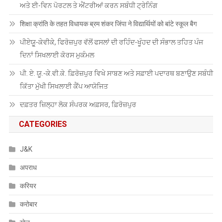
ਅਤੇ ਈ-ਵਿਨ ਪੋਰਟਲ ਤੇ ਐਂਟਰੀਆਂ ਕਰਨ ਸਬੰਧੀ ਟ੍ਰੇਨਿੰਗ
शिक्षा क्रांति के तहत विधायक ब्रम शंकर जिंपा ने विद्यार्थियों को बांटे स्कूल बैग
ਪੀਏਯੂੑ-ਕੇਵੀਕੇ, ਫਿਰੋਜ਼ਪੁਰ ਵੱਲੋਂ ਫਸਲਾਂ ਦੀ ਰਹਿੰਦ-ਖੂੰਹਦ ਦੀ ਸੰਭਾਲ ਤਹਿਤ ਪੰਜ
ਦਿਨਾਂ ਸਿਖਲਾਈ ਕੋਰਸ ਮੁਕੰਮਲ
ਪੀ. ਏ. ਯੂ.-ਕੇ.ਵੀ.ਕੇ. ਫ਼ਿਰੋਜ਼ਪੁਰ ਵਿਖੇ ਸਾਬਣ ਅਤੇ ਸਫ਼ਾਈ ਪਦਾਰਥ ਬਣਾਉਣ ਸਬੰਧੀ
ਕਿੱਤਾ ਮੁੱਖੀ ਸਿਖਲਾਈ ਕੈਂਪ ਆਯੋਜਿਤ
ਦਫ਼ਤਰ ਜ਼ਿਲ੍ਹਾ ਲੋਕ ਸੰਪਰਕ ਅਫ਼ਸਰ, ਫ਼ਿਰੋਜ਼ਪੁਰ
CATEGORIES
J&K
अपराध
करियर
करोबार