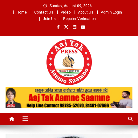
Skip
Sunday, August 09, 2026
to
Home
Contact Us
Video
About Us
Admin Login
content
Join Us
Repoter Verfication
Aaj Tak Aamne Saamne.com