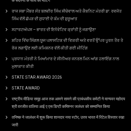
के सदस्यों के साथ की मीटिंग
ਰਾਜ ਸਭਾ ਮੈਂਬਰ ਸੰਤ ਬਲਵੀਰ ਸਿੰਘ ਸੀਚੇਵਾਲ ਅਤੇ ਕੈਬਨਿਟ ਮੰਤਰੀ ਡਾ. ਰਵਜੋਤ
ਸਿੰਘ ਵੱਲੋਂ ਛੱਪੜ ਦੀ ਸੁਧਾਈ ਦੇ ਕੰਮ ਦੀ ਸ਼ੁਰੂਆਤ
ਸਟਾਰਟਅੱਪਸ – ਭਾਰਤ ਦੀ ਇਨੋਵੇਟਿਵ ਕ੍ਰਾਂਤੀ ਨੂੰ ਜਗਾਉਣਾ
ਸ਼ਹਿਰ ਵਿੱਚ ਸਿੰਗਲ ਯੂਜ ਪਲਾਸਟਿਕ ਦੀ ਵਿਕਰੀ ਅਤੇ ਵਰਤੋਂ ਉੱਪਰ ਪੂਰਨ ਤੌਰ ਤੇ
ਰੋਕ ਲਗਾਉਣ ਲਈ ਕਮਿਸ਼ਨਰ ਵੱਲੋਂ ਕੀਤੀ ਗਈ ਮੀਟਿੰਗ
ਪ੍ਰਧਾਨ ਮੰਤਰੀ ਨੇ ਮਿਆਂਮਾਰ ਦੇ ਸੀਨੀਅਰ ਜਨਰਲ ਮਿਨ ਆਂਗ ਹਲਾਇੰਗ ਨਾਲ
ਮੁਲਾਕਾਤ ਕੀਤੀ
STATE STAR AWARD 2O26
STATE AWARD
राष्ट्रीय मीडिया समूह आज तक आमने सामने की प्रबंधकीय कमेटी ने मान्यवर महोदय
श्री वरजीत वालिया आई ए एस डिप्टी कमिश्नर जलंधर को सम्मानित किया
तनिष्क ने जालंधर में शुरू किया शानदार नया स्टोर, उत्तर भारत में रिटेल विस्तार रखा
जारी