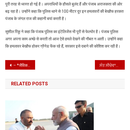
पूरी तरह से ध्वस्त हो गई है। अपराधियों के हौसले बुलंद हैं और पंजाब अराजकता की ओर
बढ़ रहा है। उन्होंने कहा कि पुलिस थाने से 100 मीटर दूर इन हमलावरों की बेखौफ हरकत
पंजाब के जंगल राज की कहानी बयां करती है।
सुशील रिंकू ने कहा कि पंजाब पुलिस का इंटेलिजेंस भी पूरी से फेल्योर है। पंजाब पुलिस
अगर अपना काम अच्छे से करती तो आज ऐसे हमले देखने की नौबत न आती। उन्होंने कहा
कि हमलावर बेखौफ होकर ग्रैनेड फेंक रहे हैं, सरकार इसे दबाने की कोशिश कर रही है।
Post
– *जैविक खेती धरती को जहर मुक्त करने का सबसे अच्छा तरीका : मोहिंदर भगत* जालंधर, 8 अप्रैलः कैबिनेट मंत्री मोहिंदर भगत ने आज भार्गव कैंप में शिवा ऑर्गेनिक ट्रेडर्स के नए शोरूम का उद्घाटन किया। इस अवसर पर मोहिंदर भगत ने कहा कि धरती को जहर मुक्त बनाने के लिए जैविक खेती सबसे अच्छा उपाय है। इससे न केवल पृथ्वी जहर मुक्त होगी, बल्कि हमारा स्वास्थ्य भी बेहतर होगा। उन्होंने कहा कि जैविक खेती से हमारा शरीर स्वस्थ और बीमारियों से मुक्त रहेगा। श्री भगत ने कहा कि धरती हमारी माता है और इसे विषाक्त होने से बचाना हमारी जिम्मेदारी है। उन्होंने कहा कि जहां हम पृथ्वी को विषाक्त होने से बचाएंगे, वही अपने बच्चों को स्वच्छ वातावरण और स्वस्थ जीवन भी दे सकेंगे। उन्होंने आगे कहा कि जैविक खेती के माध्यम से सब्जियां, फल और अनाज कम लागत पर उगाए जा सकते है और इससे होने वाला मुनाफा हमारी उम्मीदों से कहीं अधिक है। इस अवसर पर शिवा आर्य, सुदेश भगत, राम चंद्र और निर्मल सिंह भी उपस्थित थे।
ਸੰਤ ਸੀਚੇਵਾਲ ਨੇ ਹੰਸ ਰਾਜ ਹੰਸ ਨਾਲ ਦੁੱਖ ਸਾਂਝਾ ਕੀਤਾ*
navigation
RELATED POSTS