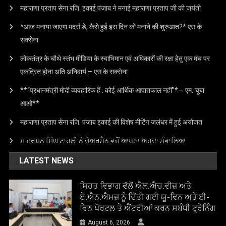
महाराणा प्रताप सेना रजि: इकाई पंजाब ने मनाई महाराणा प्रताप जी की जयंती
*आज मनाया जाएगा मदर्स डे, कैसे हुई इस दिन को मनाने की शुरुआत?* एस के
सक्सेना
लोकतंत्र के चौथे स्तंभ मीडिया के स्वाभिमान एवं अधिकारों की रक्षा हेतु एक मंच पर
एकत्रित होना अति अनिवार्य – एस के सक्सेना
**“प्रधानमंत्री मोदी व्यवहारिक हैं : कोई आर्थिक आपातकाल नहीं”*— एम. चूबा
आओ**
महाराणा प्रताप सेना रजि: पंजाब इकाई की विशेष मीटिंग जलंधर में हुई अयोजत
ਸ ਦਰਸ਼ਨ ਸਿੰਘ ਟਾਹਲੀ ਨੇ ਚੇਅਰਮੈਨ ਵਜੋਂ ਆਪਣਾ ਅਹੁਦਾ ਸੰਭਾਲਿਆ
LATEST NEWS
ਸਿਹਤ ਵਿਭਾਗ ਵੱਲੋਂ ਐਲ.ਐਚ.ਵੀਜ਼ ਅਤੇ
ਏ.ਐਨ.ਐਮਜ਼ ਨੂੰ ਦਿੱਤੀ ਗਈ ਯੂ-ਵਿਨ ਅਤੇ ਈ-
ਵਿਨ ਪੋਰਟਲ ਤੇ ਐਂਟਰੀਆਂ ਕਰਨ ਸਬੰਧੀ ਟ੍ਰੇਨਿੰਗ
August 6, 2026