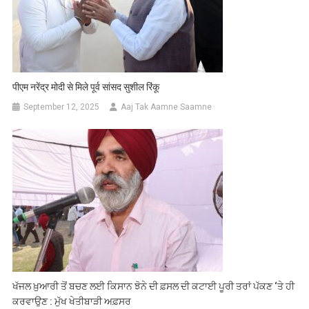
पीएम नरेंद्र मोदी से मिले पूर्व सांसद सुशील रिंकू
September 12, 2025
Aaj Tak Aamne Saamne
ਖੱਜਲ ਖ਼ੁਆਰੀ ਤੋਂ ਬਚਣ ਲਈ ਕਿਸਾਨ ਝੋਨੇ ਦੀ ਫ਼ਸਲ ਦੀ ਕਟਾਈ ਪੂਰੀ ਤਰਾਂ ਪੱਕਣ ‘ਤੇ ਹੀ
ਕਰਵਾਉਣ : ਮੁੱਖ ਖੇਤੀਬਾੜੀ ਅਫ਼ਸਰ