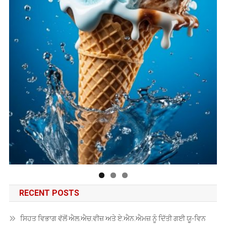
RECENT POSTS
ਸਿਹਤ ਵਿਭਾਗ ਵੱਲੋਂ ਐਲ.ਐਚ.ਵੀਜ਼ ਅਤੇ ਏ.ਐਨ.ਐਮਜ਼ ਨੂੰ ਦਿੱਤੀ ਗਈ ਯੂ-ਵਿਨ