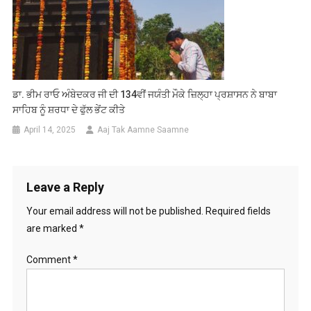
ਡਾ. ਭੀਮ ਰਾਓ ਅੰਬੇਦਕਰ ਜੀ ਦੀ 134ਵੀਂ ਜਯੰਤੀ ਮੌਕੇ ਜ਼ਿਲ੍ਹਾ ਪ੍ਰਸ਼ਾਸਨ ਨੇ ਬਾਬਾ
ਸਾਹਿਬ ਨੂੰ ਸ਼ਰਧਾ ਦੇ ਫੁੱਲ ਭੇਂਟ ਕੀਤੇ
April 14, 2025
Aaj Tak Aamne Saamne
Leave a Reply
Your email address will not be published.
Required fields
are marked
*
Comment
*