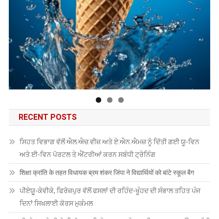
RECENT POSTS
ਸਿਹਤ ਵਿਭਾਗ ਵੱਲੋਂ ਐਲ.ਐਚ.ਵੀਜ਼ ਅਤੇ ਏ.ਐਨ.ਐਮਜ਼ ਨੂੰ ਦਿੱਤੀ ਗਈ ਯੂ-ਵਿਨ
ਅਤੇ ਈ-ਵਿਨ ਪੋਰਟਲ ਤੇ ਐਂਟਰੀਆਂ ਕਰਨ ਸਬੰਧੀ ਟ੍ਰੇਨਿੰਗ
शिक्षा क्रांति के तहत विधायक ब्रम शंकर जिंपा ने विद्यार्थियों को बांटे स्कूल बैग
ਪੀਏਯੂੑ-ਕੇਵੀਕੇ, ਫਿਰੋਜ਼ਪੁਰ ਵੱਲੋਂ ਫਸਲਾਂ ਦੀ ਰਹਿੰਦ-ਖੂੰਹਦ ਦੀ ਸੰਭਾਲ ਤਹਿਤ ਪੰਜ
ਦਿਨਾਂ ਸਿਖਲਾਈ ਕੋਰਸ ਮੁਕੰਮਲ