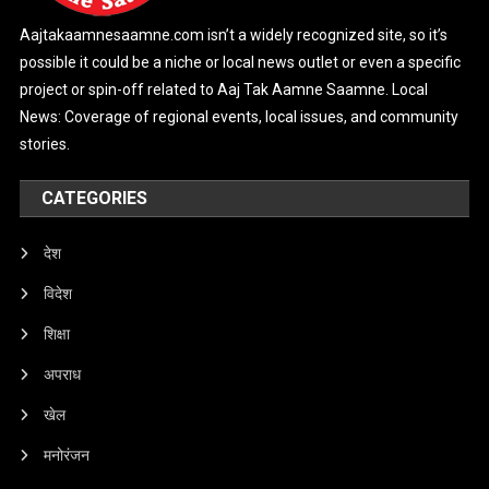
Aajtakaamnesaamne.com isn’t a widely recognized site, so it’s
possible it could be a niche or local news outlet or even a specific
project or spin-off related to Aaj Tak Aamne Saamne. Local
News: Coverage of regional events, local issues, and community
stories.
CATEGORIES
देश
विदेश
शिक्षा
अपराध
खेल
मनोरंजन