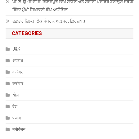
ਪੀ. ਏ. ਯੂ.-ਕੇ.ਵੀ.ਕੇ. ਫ਼ਿਰੋਜ਼ਪੁਰ ਵਿਖੇ ਸਾਬਣ ਅਤੇ ਸਫ਼ਾਈ ਪਦਾਰਥ ਬਣਾਉਣ ਸਬੰਧੀ
ਕਿੱਤਾ ਮੁੱਖੀ ਸਿਖਲਾਈ ਕੈਂਪ ਆਯੋਜਿਤ
ਦਫ਼ਤਰ ਜ਼ਿਲ੍ਹਾ ਲੋਕ ਸੰਪਰਕ ਅਫ਼ਸਰ, ਫ਼ਿਰੋਜ਼ਪੁਰ
CATEGORIES
J&K
अपराध
करियर
करोबार
खेल
देश
पंजाब
मनोरंजन