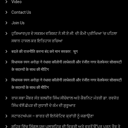
Video
Contact Us
Join Us
ਹੁਸ਼ਿਆਰਪੁਰ ਦੇ ਸਕਸ਼ਮ ਵਸ਼ਿਸ਼ਟ ਨੇ ਸੀ.ਏ.ਜੀ. ਦੀ ਕੌਮੀ ਪ੍ਰੀਖਿਆ ‘ਚ ਪਹਿਲਾ
ਸਥਾਨ ਹਾਸਲ ਕਰ ਇਤਿਹਾਸ ਰਚਿਆ
बदले की राजनीति करना बंद करे मान सरकार : चुग
विधायक रमन अरोड़ा ने रंधावा कॉलोनी लाधेवाली और रंजीत नगर वेलफेयर सोसायटी
के सदस्यों के साथ की मीटिंग
विधायक रमन अरोड़ा ने रंधावा कॉलोनी लाधेवाली और रंजीत नगर वेलफेयर सोसायटी
के सदस्यों के साथ की मीटिंग
ਰਾਜ ਸਭਾ ਮੈਂਬਰ ਸੰਤ ਬਲਵੀਰ ਸਿੰਘ ਸੀਚੇਵਾਲ ਅਤੇ ਕੈਬਨਿਟ ਮੰਤਰੀ ਡਾ. ਰਵਜੋਤ
ਸਿੰਘ ਵੱਲੋਂ ਛੱਪੜ ਦੀ ਸੁਧਾਈ ਦੇ ਕੰਮ ਦੀ ਸ਼ੁਰੂਆਤ
ਸਟਾਰਟਅੱਪਸ – ਭਾਰਤ ਦੀ ਇਨੋਵੇਟਿਵ ਕ੍ਰਾਂਤੀ ਨੂੰ ਜਗਾਉਣਾ
ਸ਼ਹਿਰ ਵਿੱਚ ਸਿੰਗਲ ਯੂਜ ਪਲਾਸਟਿਕ ਦੀ ਵਿਕਰੀ ਅਤੇ ਵਰਤੋਂ ਉੱਪਰ ਪੂਰਨ ਤੌਰ ਤੇ