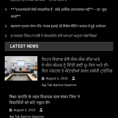
**“प्रधानमंत्री मोदी व्यवहारिक हैं : कोई आर्थिक आपातकाल नहीं”*— एम. चूबा
आओ**
महाराणा प्रताप सेना रजि: पंजाब इकाई की विशेष मीटिंग जलंधर में हुई अयोजत
ਸ ਦਰਸ਼ਨ ਸਿੰਘ ਟਾਹਲੀ ਨੇ ਚੇਅਰਮੈਨ ਵਜੋਂ ਆਪਣਾ ਅਹੁਦਾ ਸੰਭਾਲਿਆ
LATEST NEWS
ਸਿਹਤ ਵਿਭਾਗ ਵੱਲੋਂ ਐਲ.ਐਚ.ਵੀਜ਼ ਅਤੇ
ਏ.ਐਨ.ਐਮਜ਼ ਨੂੰ ਦਿੱਤੀ ਗਈ ਯੂ-ਵਿਨ ਅਤੇ ਈ-
ਵਿਨ ਪੋਰਟਲ ਤੇ ਐਂਟਰੀਆਂ ਕਰਨ ਸਬੰਧੀ ਟ੍ਰੇਨਿੰਗ
August 6, 2026
Aaj Tak Aamne Saamne
शिक्षा क्रांति के तहत विधायक ब्रम शंकर जिंपा ने
विद्यार्थियों को बांटे स्कूल बैग
August 6, 2026
Aaj Tak Aamne Saamne