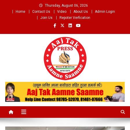
Skip
Thursday, August 06, 2026
to
Home
Contact Us
Video
About Us
Admin Login
content
Join Us
Repoter Verfication
Aaj Tak Aamne Saamne.com