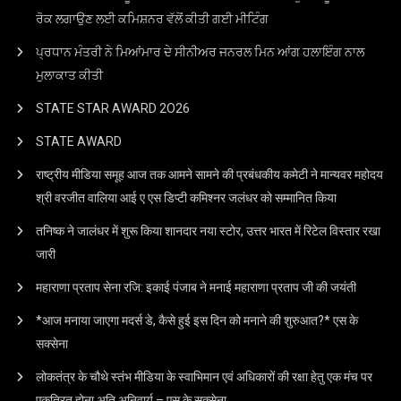
ਰੋਕ ਲਗਾਉਣ ਲਈ ਕਮਿਸ਼ਨਰ ਵੱਲੋਂ ਕੀਤੀ ਗਈ ਮੀਟਿੰਗ
ਪ੍ਰਧਾਨ ਮੰਤਰੀ ਨੇ ਮਿਆਂਮਾਰ ਦੇ ਸੀਨੀਅਰ ਜਨਰਲ ਮਿਨ ਆਂਗ ਹਲਾਇੰਗ ਨਾਲ
ਮੁਲਾਕਾਤ ਕੀਤੀ
STATE STAR AWARD 2O26
STATE AWARD
राष्ट्रीय मीडिया समूह आज तक आमने सामने की प्रबंधकीय कमेटी ने मान्यवर महोदय
श्री वरजीत वालिया आई ए एस डिप्टी कमिश्नर जलंधर को सम्मानित किया
तनिष्क ने जालंधर में शुरू किया शानदार नया स्टोर, उत्तर भारत में रिटेल विस्तार रखा
जारी
महाराणा प्रताप सेना रजि: इकाई पंजाब ने मनाई महाराणा प्रताप जी की जयंती
*आज मनाया जाएगा मदर्स डे, कैसे हुई इस दिन को मनाने की शुरुआत?* एस के
सक्सेना
लोकतंत्र के चौथे स्तंभ मीडिया के स्वाभिमान एवं अधिकारों की रक्षा हेतु एक मंच पर
एकत्रित होना अति अनिवार्य – एस के सक्सेना