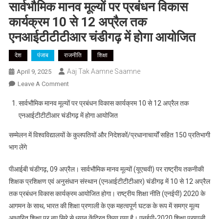
सार्वभौमिक मानव मूल्यों पर प्रबंधन विकास
कार्यक्रम 10 से 12 अप्रैल तक
एनआईटीटीटीआर चंडीगढ़ में होगा आयोजित
देश
पंजाब
राजनीति
शिक्षा
Aaj Tak Aamne Saamne
April 9, 2025
On
Leave A Comment
सार्वभौमिक
सार्वभौमिक मानव मूल्यों पर प्रबंधन विकास कार्यक्रम 10 से 12 अप्रैल तक
मानव
एनआईटीटीटीआर चंडीगढ़ में होगा आयोजित
मूल्यों
पर
सम्मेलन में विश्वविद्यालयों के कुलपतियों और निदेशकों/प्रधानाचार्यों सहित 150 प्रतिभागी
प्रबंधन
भाग लेंगे
विकास
कार्यक्रम
पीआईबी चंडीगढ़, 09 अप्रैल। सार्वभौमिक मानव मूल्यों (यूएचवी) पर राष्ट्रीय तकनीकी
10
शिक्षक प्रशिक्षण एवं अनुसंधान संस्थान (एनआईटीटीटीआर) चंडीगढ़ में 10 से 12 अप्रैल
से
तक प्रबंधन विकास कार्यक्रम आयोजित होगा। राष्ट्रीय शिक्षा नीति (एनईपी) 2020 के
12
आगमन के साथ, भारत की शिक्षा प्रणाली के एक महत्वपूर्ण घटक के रूप में समग्र मूल्य
अप्रैल
आधारित शिक्षा पर नए सिरे से ध्यान केंद्रित किया गया है। एनईपी-2020 शिक्षा प्रणाली
तक