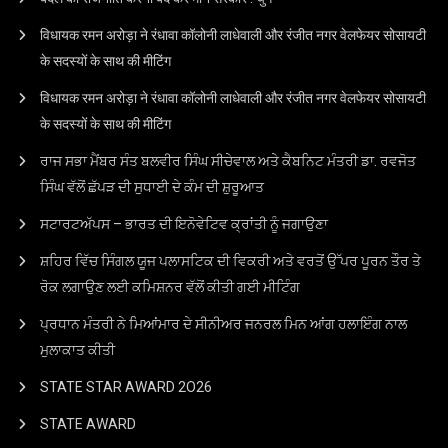
विधायक रमन अरोड़ा ने रंधावा कॉलोनी लाधेवाली और रंजीत नगर वेलफेयर सोसायटी
के सदस्यों के साथ की मीटिंग
विधायक रमन अरोड़ा ने रंधावा कॉलोनी लाधेवाली और रंजीत नगर वेलफेयर सोसायटी
के सदस्यों के साथ की मीटिंग
ਰਾਜ ਸਭਾ ਮੈਂਬਰ ਸੰਤ ਬਲਵੀਰ ਸਿੰਘ ਸੀਚੇਵਾਲ ਅਤੇ ਕੈਬਨਿਟ ਮੰਤਰੀ ਡਾ. ਰਵਜੋਤ
ਸਿੰਘ ਵੱਲੋਂ ਛੱਪੜ ਦੀ ਸੁਧਾਈ ਦੇ ਕੰਮ ਦੀ ਸ਼ੁਰੂਆਤ
ਸਟਾਰਟਅੱਪਸ – ਭਾਰਤ ਦੀ ਇਨੋਵੇਟਿਵ ਕ੍ਰਾਂਤੀ ਨੂੰ ਜਗਾਉਣਾ
ਸ਼ਹਿਰ ਵਿੱਚ ਸਿੰਗਲ ਯੂਜ ਪਲਾਸਟਿਕ ਦੀ ਵਿਕਰੀ ਅਤੇ ਵਰਤੋਂ ਉੱਪਰ ਪੂਰਨ ਤੌਰ ਤੇ
ਰੋਕ ਲਗਾਉਣ ਲਈ ਕਮਿਸ਼ਨਰ ਵੱਲੋਂ ਕੀਤੀ ਗਈ ਮੀਟਿੰਗ
ਪ੍ਰਧਾਨ ਮੰਤਰੀ ਨੇ ਮਿਆਂਮਾਰ ਦੇ ਸੀਨੀਅਰ ਜਨਰਲ ਮਿਨ ਆਂਗ ਹਲਾਇੰਗ ਨਾਲ
ਮੁਲਾਕਾਤ ਕੀਤੀ
STATE STAR AWARD 2O26
STATE AWARD