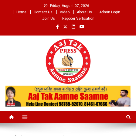
Skip
Friday, August 07, 2026
to
Home
Contact Us
Video
About Us
Admin Login
content
Join Us
Repoter Verfication
Aaj Tak Aamne Saamne.com