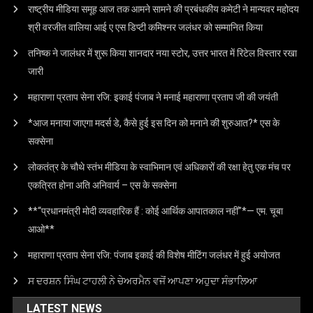
राष्ट्रीय मीडिया समूह आज तक आमने सामने की प्रबंधकीय कमेटी ने मान्यवर महोदय
श्री वरजीत वालिया आई ए एस डिप्टी कमिश्नर जलंधर को सम्मानित किया
तनिष्क ने जालंधर में शुरू किया शानदार नया स्टोर, उत्तर भारत में रिटेल विस्तार रखा
जारी
महाराणा प्रताप सेना रजि: इकाई पंजाब ने मनाई महाराणा प्रताप जी की जयंती
*आज मनाया जाएगा मदर्स डे, कैसे हुई इस दिन को मनाने की शुरुआत?* एस के
सक्सेना
लोकतंत्र के चौथे स्तंभ मीडिया के स्वाभिमान एवं अधिकारों की रक्षा हेतु एक मंच पर
एकत्रित होना अति अनिवार्य – एस के सक्सेना
**“प्रधानमंत्री मोदी व्यवहारिक हैं : कोई आर्थिक आपातकाल नहीं”*— एम. चूबा
आओ**
महाराणा प्रताप सेना रजि: पंजाब इकाई की विशेष मीटिंग जलंधर में हुई अयोजत
ਸ ਦਰਸ਼ਨ ਸਿੰਘ ਟਾਹਲੀ ਨੇ ਚੇਅਰਮੈਨ ਵਜੋਂ ਆਪਣਾ ਅਹੁਦਾ ਸੰਭਾਲਿਆ
LATEST NEWS