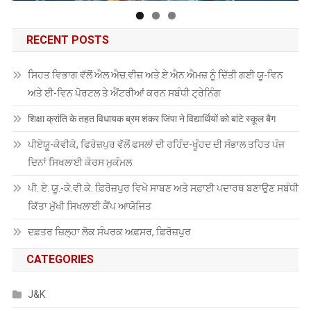
RECENT POSTS
ਸਿਹਤ ਵਿਭਾਗ ਵੱਲੋਂ ਐਲ.ਐਚ.ਵੀਜ਼ ਅਤੇ ਏ.ਐਨ.ਐਮਜ਼ ਨੂੰ ਦਿੱਤੀ ਗਈ ਯੂ-ਵਿਨ
ਅਤੇ ਈ-ਵਿਨ ਪੋਰਟਲ ਤੇ ਐਂਟਰੀਆਂ ਕਰਨ ਸਬੰਧੀ ਟ੍ਰੇਨਿੰਗ
शिक्षा क्रांति के तहत विधायक ब्रम शंकर जिंपा ने विद्यार्थियों को बांटे स्कूल बैग
ਪੀਏਯੂੑ-ਕੇਵੀਕੇ, ਫਿਰੋਜ਼ਪੁਰ ਵੱਲੋਂ ਫਸਲਾਂ ਦੀ ਰਹਿੰਦ-ਖੂੰਹਦ ਦੀ ਸੰਭਾਲ ਤਹਿਤ ਪੰਜ
ਦਿਨਾਂ ਸਿਖਲਾਈ ਕੋਰਸ ਮੁਕੰਮਲ
ਪੀ. ਏ. ਯੂ.-ਕੇ.ਵੀ.ਕੇ. ਫ਼ਿਰੋਜ਼ਪੁਰ ਵਿਖੇ ਸਾਬਣ ਅਤੇ ਸਫ਼ਾਈ ਪਦਾਰਥ ਬਣਾਉਣ ਸਬੰਧੀ
ਕਿੱਤਾ ਮੁੱਖੀ ਸਿਖਲਾਈ ਕੈਂਪ ਆਯੋਜਿਤ
ਦਫ਼ਤਰ ਜ਼ਿਲ੍ਹਾ ਲੋਕ ਸੰਪਰਕ ਅਫ਼ਸਰ, ਫ਼ਿਰੋਜ਼ਪੁਰ
CATEGORIES
J&K