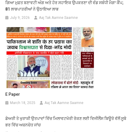
ਗਿਆ ਮੁਫ਼ਤ ਬਣਾਵਟੀ ਅੰਗ ਅਤੇ ਹੋਰ ਸਹਾਇਕ ਉਪਕਰਣਾ ਦੀ ਵੰਡ ਸਬੰਧੀ ਮੈਗਾ ਕੈਂਪ;
81 ਲਾਭਪਾਤਰੀਆਂ ਨੇ ਉਠਾਇਆ ਲਾਭ
July 9, 2026
Aaj Tak Aamne Saamne
E Paper
March 18, 2025
Aaj Tak Aamne Saamne
ਡੇਅਰੀ ਤੇ ਖੁਰਾਕੀ ਉਤਪਾਦਾਂ ਵਿੱਚ ਮਿਲਾਵਟਖੋਰੀ ਰੋਕਣ ਲਈ ਵਿਜੀਲੈਂਸ ਬਿਊਰੋ ਵੱਲੋਂ ਸੂਬੇ
ਭਰ ਵਿੱਚ ਅਚਨਚੇਤ ਜਾਂਚ