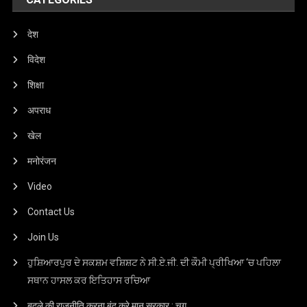
देश
विदेश
शिक्षा
अपराध
खेल
मनोरंजन
Video
Contact Us
Join Us
ਹੁਸ਼ਿਆਰਪੁਰ ਦੇ ਸਕਸ਼ਮ ਵਸ਼ਿਸ਼ਟ ਨੇ ਸੀ.ਏ.ਜੀ. ਦੀ ਕੌਮੀ ਪ੍ਰੀਖਿਆ ‘ਚ ਪਹਿਲਾ
ਸਥਾਨ ਹਾਸਲ ਕਰ ਇਤਿਹਾਸ ਰਚਿਆ
बदले की राजनीति करना बंद करे मान सरकार : चुग