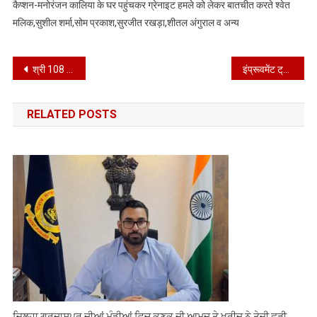
कैप्शन-मनोरंजन कालिया के घर पहुंचकर ग्रेनाइट हमले को लेकर बातचीत करते श्वेत
मलिक,सुशील शर्मा,सोम प्रकाश,सुरजीत रखड़ा,शीतल अंगुराल व अन्य
Post
श्री 108 संत हरीदास महाराज जी डेरा ढेहपुर में पूर्व सांसद सुशील रिंकू ने मत्था टेका*
इंप्रूवमेंट ट्रस्ट के वन टाइम सेटलमेंट स्कीम से पंजाब के लाखों लोगों को होगा फायदा – विधायक रमन अरोड़ा
navigation
RELATED POSTS
ਜ਼ਿਲ੍ਹਾ ਗੁਰਦਾਸਪੁਰ ਦੀਆਂ ਮੰਡੀਆਂ ਵਿਚ ਕਣਕ ਦੀ ਆਮਦ ਤੇ ਖ਼ਰੀਦ ਨੇ ਤੇਜ਼ੀ ਫੜੀ