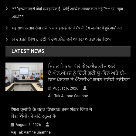
**“प्रधानमंत्री मोदी व्यवहारिक हैं : कोई आर्थिक आपातकाल नहीं”*— एम. चूबा
आओ**
महाराणा प्रताप सेना रजि: पंजाब इकाई की विशेष मीटिंग जलंधर में हुई अयोजत
ਸ ਦਰਸ਼ਨ ਸਿੰਘ ਟਾਹਲੀ ਨੇ ਚੇਅਰਮੈਨ ਵਜੋਂ ਆਪਣਾ ਅਹੁਦਾ ਸੰਭਾਲਿਆ
LATEST NEWS
ਸਿਹਤ ਵਿਭਾਗ ਵੱਲੋਂ ਐਲ.ਐਚ.ਵੀਜ਼ ਅਤੇ
ਏ.ਐਨ.ਐਮਜ਼ ਨੂੰ ਦਿੱਤੀ ਗਈ ਯੂ-ਵਿਨ ਅਤੇ ਈ-
ਵਿਨ ਪੋਰਟਲ ਤੇ ਐਂਟਰੀਆਂ ਕਰਨ ਸਬੰਧੀ ਟ੍ਰੇਨਿੰਗ
August 6, 2026
Aaj Tak Aamne Saamne
शिक्षा क्रांति के तहत विधायक ब्रम शंकर जिंपा ने
विद्यार्थियों को बांटे स्कूल बैग
August 6, 2026
Aaj Tak Aamne Saamne