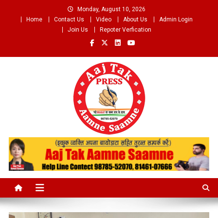
Skip
Monday, August 10, 2026
to
Home
Contact Us
Video
About Us
Admin Login
content
Join Us
Repoter Verfication
Aaj Tak Aamne Saamne.com