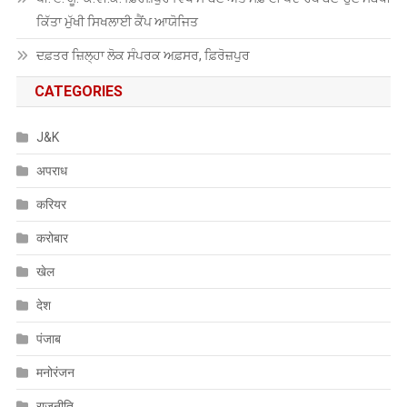
ਕਿੱਤਾ ਮੁੱਖੀ ਸਿਖਲਾਈ ਕੈਂਪ ਆਯੋਜਿਤ
ਦਫ਼ਤਰ ਜ਼ਿਲ੍ਹਾ ਲੋਕ ਸੰਪਰਕ ਅਫ਼ਸਰ, ਫ਼ਿਰੋਜ਼ਪੁਰ
CATEGORIES
J&K
अपराध
करियर
करोबार
खेल
देश
पंजाब
मनोरंजन
राजनीति