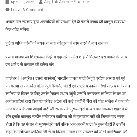
Aaj Tak Aamne Saamne
April 11, 2025
On
Leave A Comment
भगवंत
भगवंत मान सरकार द्वारा अपराधियों को सरक्षण देने के चलते पंजाब की कानून व्यवस्था
मान
फेल-श्वेत मलिक
सरकार
द्वारा
पुलिस अधिकारियों को बंधक ना बना स्वंत्रता से काम करने दे मान सरकार
अपराधियों
को
पंजाब भाजपा का शिष्टमंडल केंद्रीय गृहमंत्री अमित शाह से मिलकर इस मामले की जांच
सरक्षण
एन.आई.ए से करवाने की करेगा मांग
देने
के
जालंधर 11अप्रैल ( एसके सक्सैना) भारतीय जनता पार्टी के पूर्व प्रदेश अध्यक्ष एवं पूर्व
चलते
राज्यसभा सांसद श्वेत मलिक पूर्व कैबिनेट मंत्री एवं राष्ट्रीय कार्यकारिणी सदस्य मनोरंजन
पंजाब
कालिया से मिलने के लिए उनके निवास स्थान पहुंचे उन्होंने मनोरंजन कालिया के घर पर
की
कानून
आतंकवादियों द्वारा किए गए ग्रेनेड अटैक की कड़े शब्दों में निंदा की श्वेत मलिक ने कहा कि
व्यवस्था
आज पंजाब के आम आदमी पार्टी की सरकार के मुख्यमंत्री भगवंत मान जालंधर शहर में थे
फेल-
और इसके बावजूद उन्होंने मनोरंजन कालिया जी से मुलाकात नहीं की जिससे यह स्पष्ट
श्वेत
होता है कि वह पंजाब के मुख्यमंत्री नहीं बल्कि आम आदमी पार्टी के मुख्यमंत्री हैं उन्होंने
मलिक
कहा कि मनोरंजन कालिया जी से ना मिलना भगवंत मान सरकार की छोटी मानसिकता को