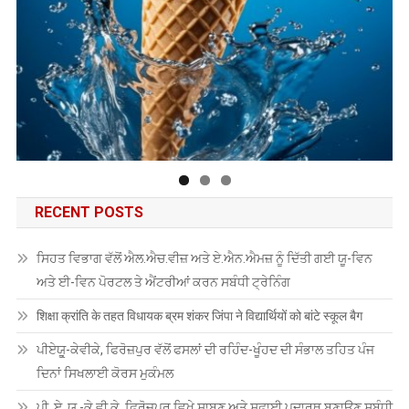
RECENT POSTS
ਸਿਹਤ ਵਿਭਾਗ ਵੱਲੋਂ ਐਲ.ਐਚ.ਵੀਜ਼ ਅਤੇ ਏ.ਐਨ.ਐਮਜ਼ ਨੂੰ ਦਿੱਤੀ ਗਈ ਯੂ-ਵਿਨ
ਅਤੇ ਈ-ਵਿਨ ਪੋਰਟਲ ਤੇ ਐਂਟਰੀਆਂ ਕਰਨ ਸਬੰਧੀ ਟ੍ਰੇਨਿੰਗ
शिक्षा क्रांति के तहत विधायक ब्रम शंकर जिंपा ने विद्यार्थियों को बांटे स्कूल बैग
ਪੀਏਯੂੑ-ਕੇਵੀਕੇ, ਫਿਰੋਜ਼ਪੁਰ ਵੱਲੋਂ ਫਸਲਾਂ ਦੀ ਰਹਿੰਦ-ਖੂੰਹਦ ਦੀ ਸੰਭਾਲ ਤਹਿਤ ਪੰਜ
ਦਿਨਾਂ ਸਿਖਲਾਈ ਕੋਰਸ ਮੁਕੰਮਲ
ਪੀ. ਏ. ਯੂ.-ਕੇ.ਵੀ.ਕੇ. ਫ਼ਿਰੋਜ਼ਪੁਰ ਵਿਖੇ ਸਾਬਣ ਅਤੇ ਸਫ਼ਾਈ ਪਦਾਰਥ ਬਣਾਉਣ ਸਬੰਧੀ