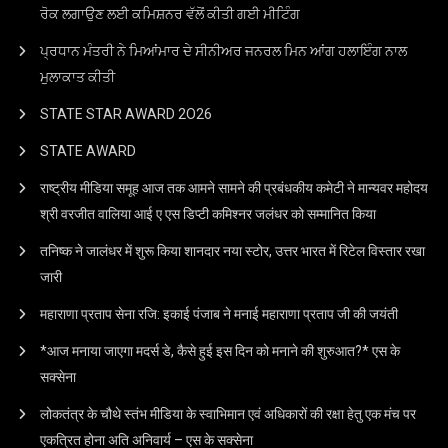
ਰੋਕ ਲਗਾਉਣ ਲਈ ਕਮਿਸ਼ਨਰ ਵੱਲੋਂ ਕੀਤੀ ਗਈ ਮੀਟਿੰਗ
ਪ੍ਰਧਾਨ ਮੰਤਰੀ ਨੇ ਮਿਆਂਮਾਰ ਦੇ ਸੀਨੀਅਰ ਜਨਰਲ ਮਿਨ ਆਂਗ ਹਲਾਇੰਗ ਨਾਲ
ਮੁਲਾਕਾਤ ਕੀਤੀ
STATE STAR AWARD 2O26
STATE AWARD
राष्ट्रीय मीडिया समूह आज तक आमने सामने की प्रबंधकीय कमेटी ने मान्यवर महोदय
श्री वरजीत वालिया आई ए एस डिप्टी कमिश्नर जलंधर को सम्मानित किया
तनिष्क ने जालंधर में शुरू किया शानदार नया स्टोर, उत्तर भारत में रिटेल विस्तार रखा
जारी
महाराणा प्रताप सेना रजि: इकाई पंजाब ने मनाई महाराणा प्रताप जी की जयंती
*आज मनाया जाएगा मदर्स डे, कैसे हुई इस दिन को मनाने की शुरुआत?* एस के
सक्सेना
लोकतंत्र के चौथे स्तंभ मीडिया के स्वाभिमान एवं अधिकारों की रक्षा हेतु एक मंच पर
एकत्रित होना अति अनिवार्य – एस के सक्सेना