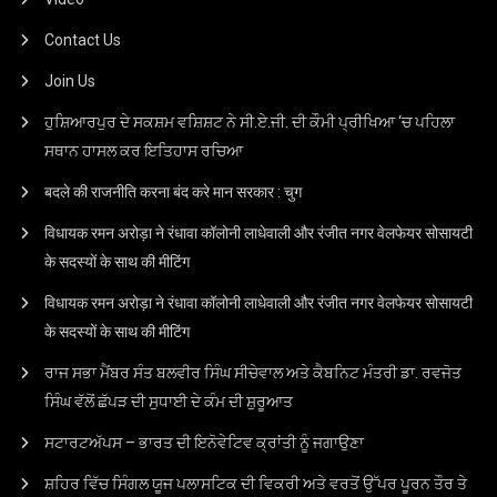
Contact Us
Join Us
ਹੁਸ਼ਿਆਰਪੁਰ ਦੇ ਸਕਸ਼ਮ ਵਸ਼ਿਸ਼ਟ ਨੇ ਸੀ.ਏ.ਜੀ. ਦੀ ਕੌਮੀ ਪ੍ਰੀਖਿਆ ‘ਚ ਪਹਿਲਾ
ਸਥਾਨ ਹਾਸਲ ਕਰ ਇਤਿਹਾਸ ਰਚਿਆ
बदले की राजनीति करना बंद करे मान सरकार : चुग
विधायक रमन अरोड़ा ने रंधावा कॉलोनी लाधेवाली और रंजीत नगर वेलफेयर सोसायटी
के सदस्यों के साथ की मीटिंग
विधायक रमन अरोड़ा ने रंधावा कॉलोनी लाधेवाली और रंजीत नगर वेलफेयर सोसायटी
के सदस्यों के साथ की मीटिंग
ਰਾਜ ਸਭਾ ਮੈਂਬਰ ਸੰਤ ਬਲਵੀਰ ਸਿੰਘ ਸੀਚੇਵਾਲ ਅਤੇ ਕੈਬਨਿਟ ਮੰਤਰੀ ਡਾ. ਰਵਜੋਤ
ਸਿੰਘ ਵੱਲੋਂ ਛੱਪੜ ਦੀ ਸੁਧਾਈ ਦੇ ਕੰਮ ਦੀ ਸ਼ੁਰੂਆਤ
ਸਟਾਰਟਅੱਪਸ – ਭਾਰਤ ਦੀ ਇਨੋਵੇਟਿਵ ਕ੍ਰਾਂਤੀ ਨੂੰ ਜਗਾਉਣਾ
ਸ਼ਹਿਰ ਵਿੱਚ ਸਿੰਗਲ ਯੂਜ ਪਲਾਸਟਿਕ ਦੀ ਵਿਕਰੀ ਅਤੇ ਵਰਤੋਂ ਉੱਪਰ ਪੂਰਨ ਤੌਰ ਤੇ