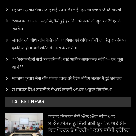
महाराणा प्रताप सेना रजि: इकाई पंजाब ने मनाई महाराणा प्रताप जी की जयंती
*आज मनाया जाएगा मदर्स डे, कैसे हुई इस दिन को मनाने की शुरुआत?* एस के
सक्सेना
लोकतंत्र के चौथे स्तंभ मीडिया के स्वाभिमान एवं अधिकारों की रक्षा हेतु एक मंच पर
एकत्रित होना अति अनिवार्य – एस के सक्सेना
**“प्रधानमंत्री मोदी व्यवहारिक हैं : कोई आर्थिक आपातकाल नहीं”*— एम. चूबा
आओ**
महाराणा प्रताप सेना रजि: पंजाब इकाई की विशेष मीटिंग जलंधर में हुई अयोजत
ਸ ਦਰਸ਼ਨ ਸਿੰਘ ਟਾਹਲੀ ਨੇ ਚੇਅਰਮੈਨ ਵਜੋਂ ਆਪਣਾ ਅਹੁਦਾ ਸੰਭਾਲਿਆ
LATEST NEWS
ਸਿਹਤ ਵਿਭਾਗ ਵੱਲੋਂ ਐਲ.ਐਚ.ਵੀਜ਼ ਅਤੇ
ਏ.ਐਨ.ਐਮਜ਼ ਨੂੰ ਦਿੱਤੀ ਗਈ ਯੂ-ਵਿਨ ਅਤੇ ਈ-
ਵਿਨ ਪੋਰਟਲ ਤੇ ਐਂਟਰੀਆਂ ਕਰਨ ਸਬੰਧੀ ਟ੍ਰੇਨਿੰਗ