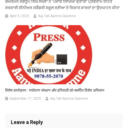
ਚੇਅਰਮੈਨ ਜਗਰੂਪ ਸਿੰਘ ਸੇਖਵਾਂ ਨੇ ‘ਪੰਜਾਬ ਸਿੱਖਿਆ ਕ੍ਰਾਂਤੀ’ ਪ੍ਰੋਗਰਾਮ ਤਹਿਤ
ਸਰਕਾਰੀ ਸੀਨੀਅਰ ਸਕੈਂਡਰੀ ਸਕੂਲ ਰਣੀਆ ਦੇ ਵਿਕਾਸ ਕਾਰਜਾਂ ਦਾ ਉਦਘਾਟਨ ਕੀਤਾ
April 9, 2025
Aaj Tak Aamne Saamne
विशेष कार्यक्रम : पर्यावरण संरक्षण और हरियाली को समर्पित विशेष अभियान
September 17, 2025
Aaj Tak Aamne Saamne
Leave a Reply