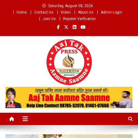
Skip
Saturday, August 08, 2026
to
Home
Contact Us
Video
About Us
Admin Login
content
Join Us
Repoter Verfication
Aaj Tak Aamne Saamne.com