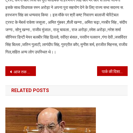
ट्रस्ट करेगी ओर जिस का पूरा फीडबैक स.हरभजन सिंह ओर मेरे ओर से लिया जायगा
इसके साथ विधायक रमन अरोड़ा ने अपना पुरा सहयोग देने के लिए राज्य सभा सदस्य स.
हरभजन सिंह का धन्यवाद किया । इस मौके पर श्री कष्ट निवारण बालाजी चेरिटेबल
ट्रस्ट के मेंबर्स राकेश जसूजा , अमित गुंबबर ,शैली खन्ना , अमित चढ़ा ,नरबीर सिंह , संदीप
जग्गा , सोनू खन्ना , राजीव मुंजाल , राजू चावला , राज अरोड़ा ,रमेश अरोड़ा ,नरेश शर्मा
सीनियर डिप्टी मेयर बलबीर सिंह ढिल्लो, रवींद्र बंसल , परवीन पलवान ,गंगा देवी ,जसविंदर
सिंह बिल्ला ,जतिन गुलाटी, लागंदीप सिंह, गुरप्रीत कौर, मुनीश शर्म, हरजीत मिहनस, राजीव
गिल,सहित अन्य लोग उपस्थित थे।।
Post
पार्क की दिशा बदल शहर का नंबर 1 पार्क बनाया जाएगा – विधायक रमन अरोड़ा
आज तक आमने सामने
वैशाखी की शुभकामनाएं e
paper
navigation
RELATED POSTS