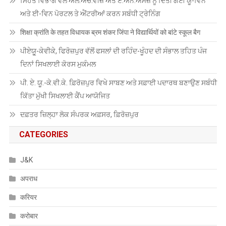
ਸਿਹਤ ਵਿਭਾਗ ਵੱਲੋਂ ਐਲ.ਐਚ.ਵੀਜ਼ ਅਤੇ ਏ.ਐਨ.ਐਮਜ਼ ਨੂੰ ਦਿੱਤੀ ਗਈ ਯੂ-ਵਿਨ
ਅਤੇ ਈ-ਵਿਨ ਪੋਰਟਲ ਤੇ ਐਂਟਰੀਆਂ ਕਰਨ ਸਬੰਧੀ ਟ੍ਰੇਨਿੰਗ
शिक्षा क्रांति के तहत विधायक ब्रम शंकर जिंपा ने विद्यार्थियों को बांटे स्कूल बैग
ਪੀਏਯੂੑ-ਕੇਵੀਕੇ, ਫਿਰੋਜ਼ਪੁਰ ਵੱਲੋਂ ਫਸਲਾਂ ਦੀ ਰਹਿੰਦ-ਖੂੰਹਦ ਦੀ ਸੰਭਾਲ ਤਹਿਤ ਪੰਜ
ਦਿਨਾਂ ਸਿਖਲਾਈ ਕੋਰਸ ਮੁਕੰਮਲ
ਪੀ. ਏ. ਯੂ.-ਕੇ.ਵੀ.ਕੇ. ਫ਼ਿਰੋਜ਼ਪੁਰ ਵਿਖੇ ਸਾਬਣ ਅਤੇ ਸਫ਼ਾਈ ਪਦਾਰਥ ਬਣਾਉਣ ਸਬੰਧੀ
ਕਿੱਤਾ ਮੁੱਖੀ ਸਿਖਲਾਈ ਕੈਂਪ ਆਯੋਜਿਤ
ਦਫ਼ਤਰ ਜ਼ਿਲ੍ਹਾ ਲੋਕ ਸੰਪਰਕ ਅਫ਼ਸਰ, ਫ਼ਿਰੋਜ਼ਪੁਰ
CATEGORIES
J&K
अपराध
करियर
करोबार