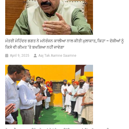
ਮੰਤਰੀ ਮੋਹਿੰਦਰ ਭਗਤ ਨੇ ਮਨੋਰੰਜਨ ਕਾਲੀਆ ਨਾਲ ਕੀਤੀ ਮੁਲਾਕਾਤ, ਕਿਹਾ – ਦੋਸ਼ੀਆਂ ਨੂੰ
ਕਿਸੇ ਵੀ ਕੀਮਤ ‘ਤੇ ਬਖਸ਼ਿਆ ਨਹੀਂ ਜਾਵੇਗਾ
April 9, 2025
Aaj Tak Aamne Saamne