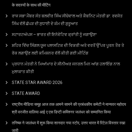
के सदस्यों के साथ की मीटिंग
ਰਾਜ ਸਭਾ ਮੈਂਬਰ ਸੰਤ ਬਲਵੀਰ ਸਿੰਘ ਸੀਚੇਵਾਲ ਅਤੇ ਕੈਬਨਿਟ ਮੰਤਰੀ ਡਾ. ਰਵਜੋਤ
ਸਿੰਘ ਵੱਲੋਂ ਛੱਪੜ ਦੀ ਸੁਧਾਈ ਦੇ ਕੰਮ ਦੀ ਸ਼ੁਰੂਆਤ
ਸਟਾਰਟਅੱਪਸ – ਭਾਰਤ ਦੀ ਇਨੋਵੇਟਿਵ ਕ੍ਰਾਂਤੀ ਨੂੰ ਜਗਾਉਣਾ
ਸ਼ਹਿਰ ਵਿੱਚ ਸਿੰਗਲ ਯੂਜ ਪਲਾਸਟਿਕ ਦੀ ਵਿਕਰੀ ਅਤੇ ਵਰਤੋਂ ਉੱਪਰ ਪੂਰਨ ਤੌਰ ਤੇ
ਰੋਕ ਲਗਾਉਣ ਲਈ ਕਮਿਸ਼ਨਰ ਵੱਲੋਂ ਕੀਤੀ ਗਈ ਮੀਟਿੰਗ
ਪ੍ਰਧਾਨ ਮੰਤਰੀ ਨੇ ਮਿਆਂਮਾਰ ਦੇ ਸੀਨੀਅਰ ਜਨਰਲ ਮਿਨ ਆਂਗ ਹਲਾਇੰਗ ਨਾਲ
ਮੁਲਾਕਾਤ ਕੀਤੀ
STATE STAR AWARD 2O26
STATE AWARD
राष्ट्रीय मीडिया समूह आज तक आमने सामने की प्रबंधकीय कमेटी ने मान्यवर महोदय
श्री वरजीत वालिया आई ए एस डिप्टी कमिश्नर जलंधर को सम्मानित किया
तनिष्क ने जालंधर में शुरू किया शानदार नया स्टोर, उत्तर भारत में रिटेल विस्तार रखा
जारी