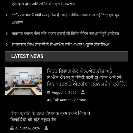
एकत्रित होना अति अनिवार्य – एस के सक्सेना
**“प्रधानमंत्री मोदी व्यवहारिक हैं : कोई आर्थिक आपातकाल नहीं”*— एम. चूबा
आओ**
महाराणा प्रताप सेना रजि: पंजाब इकाई की विशेष मीटिंग जलंधर में हुई अयोजत
ਸ ਦਰਸ਼ਨ ਸਿੰਘ ਟਾਹਲੀ ਨੇ ਚੇਅਰਮੈਨ ਵਜੋਂ ਆਪਣਾ ਅਹੁਦਾ ਸੰਭਾਲਿਆ
LATEST NEWS
ਸਿਹਤ ਵਿਭਾਗ ਵੱਲੋਂ ਐਲ.ਐਚ.ਵੀਜ਼ ਅਤੇ
ਏ.ਐਨ.ਐਮਜ਼ ਨੂੰ ਦਿੱਤੀ ਗਈ ਯੂ-ਵਿਨ ਅਤੇ ਈ-
ਵਿਨ ਪੋਰਟਲ ਤੇ ਐਂਟਰੀਆਂ ਕਰਨ ਸਬੰਧੀ ਟ੍ਰੇਨਿੰਗ
August 6, 2026
Aaj Tak Aamne Saamne
शिक्षा क्रांति के तहत विधायक ब्रम शंकर जिंपा ने
विद्यार्थियों को बांटे स्कूल बैग
August 6, 2026