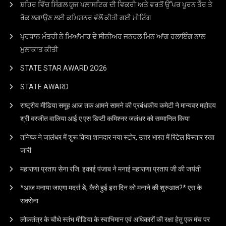
ਸ਼ਹਿਰ ਵਿੱਚ ਸਿੰਗਲ ਯੂਜ ਪਲਾਸਟਿਕ ਦੀ ਵਿਕਰੀ ਅਤੇ ਵਰਤੋਂ ਉੱਪਰ ਪੂਰਨ ਤੌਰ ਤੇ
ਰੋਕ ਲਗਾਉਣ ਲਈ ਕਮਿਸ਼ਨਰ ਵੱਲੋਂ ਕੀਤੀ ਗਈ ਮੀਟਿੰਗ
ਪ੍ਰਧਾਨ ਮੰਤਰੀ ਨੇ ਮਿਆਂਮਾਰ ਦੇ ਸੀਨੀਅਰ ਜਨਰਲ ਮਿਨ ਆਂਗ ਹਲਾਇੰਗ ਨਾਲ
ਮੁਲਾਕਾਤ ਕੀਤੀ
STATE STAR AWARD 2O26
STATE AWARD
राष्ट्रीय मीडिया समूह आज तक आमने सामने की प्रबंधकीय कमेटी ने मान्यवर महोदय
श्री वरजीत वालिया आई ए एस डिप्टी कमिश्नर जलंधर को सम्मानित किया
तनिष्क ने जालंधर में शुरू किया शानदार नया स्टोर, उत्तर भारत में रिटेल विस्तार रखा
जारी
महाराणा प्रताप सेना रजि: इकाई पंजाब ने मनाई महाराणा प्रताप जी की जयंती
*आज मनाया जाएगा मदर्स डे, कैसे हुई इस दिन को मनाने की शुरुआत?* एस के
सक्सेना
लोकतंत्र के चौथे स्तंभ मीडिया के स्वाभिमान एवं अधिकारों की रक्षा हेतु एक मंच पर