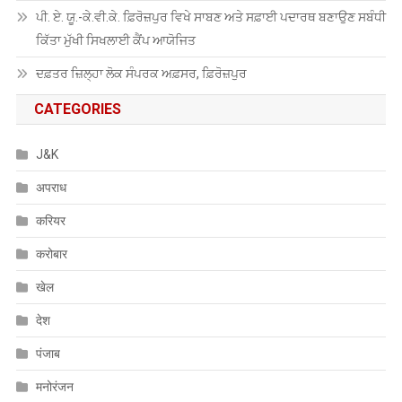
ਪੀ. ਏ. ਯੂ.-ਕੇ.ਵੀ.ਕੇ. ਫ਼ਿਰੋਜ਼ਪੁਰ ਵਿਖੇ ਸਾਬਣ ਅਤੇ ਸਫ਼ਾਈ ਪਦਾਰਥ ਬਣਾਉਣ ਸਬੰਧੀ
ਕਿੱਤਾ ਮੁੱਖੀ ਸਿਖਲਾਈ ਕੈਂਪ ਆਯੋਜਿਤ
ਦਫ਼ਤਰ ਜ਼ਿਲ੍ਹਾ ਲੋਕ ਸੰਪਰਕ ਅਫ਼ਸਰ, ਫ਼ਿਰੋਜ਼ਪੁਰ
CATEGORIES
J&K
अपराध
करियर
करोबार
खेल
देश
पंजाब
मनोरंजन