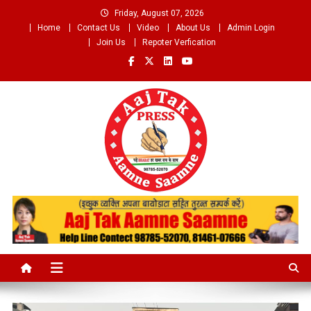
Skip
Friday, August 07, 2026
to
Home
Contact Us
Video
About Us
Admin Login
content
Join Us
Repoter Verfication
Aaj Tak Aamne Saamne.com