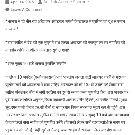
Aaj Tak Aamne Saamne
April 14, 2025
On
Leave A Comment
*भाजपा
*भाजपा ने डॉ भीम राव अंबेडकर अंबेडकर जयंती के उपलक्ष मे प्रतिमा को दूध से स्नान
ने
करवाया*
डॉ
भीम
*बाबा साहिब ने देश को एक सूत्र मे बांध एकता अखंडता को मजबूत कर हर नागरिक को
राव
मानवीय अधिकार और फर्ज़ बताए-सुशील शर्मा*
अंबेडकर
अंबेडकर
*आज सुबह 10 बजे भाजपा पुष्पर्पित करेगी*
जयंती
के
जालंधर 13 अप्रैल (एसके सक्सेना)आज भारतीय जनता पार्टी जालंधर शहरी के प्रधान
उपलक्ष
सुशील शर्मा की अध्यक्षता मे बाबा साहिब अंबेडकर जी की 135वी जयंती को लेकर बाबा
मे
साहिब अंबेडकर चौंक मे लगी प्रतिमा का दूध से स्नान करवा पुष्पर्पित किए।इस अवसर पर
प्रतिमा
को
पूर्व विधायक शीतल अंगुराल,जिला महामंत्री अशोक सरीन हिक्की,अमरजीत गोल्डी,सुभाष
दूध
सूद,रमन पब्बी,पंजाब एस.सी मोर्चा के उपप्रधान विपन सभरवाल मुख्य रूप से पहुंचे।इस
से
अवसर पर जिला प्रधान सुशील शर्मा ने बताया आज सोमवार सुबह 10 बजे जालंधर भाजपा
स्नान
के कार्यकर्ता बाबा साहिब को पुष्पर्पित करेंगे।जिसको लेकर सभी कार्यकर्ताओ से समय पर
करवाया
पहुंचने अपील की है।वही सुशील ने कहा बाबा साहिब ने संविधान लिख कर देश को एक