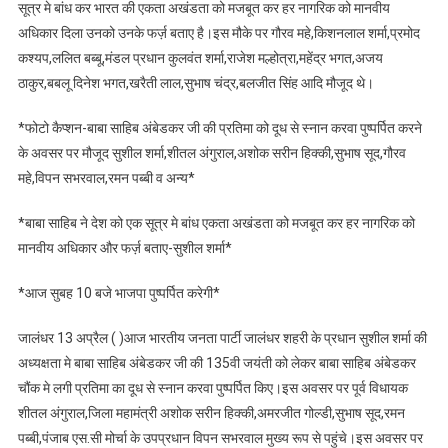
सूत्र मे बांध कर भारत की एकता अखंडता को मजबूत कर हर नागरिक को मानवीय
अधिकार दिला उनको उनके फर्ज़ बताए है।इस मौके पर गौरव महे,किशनलाल शर्मा,प्रमोद
कश्यप,ललित बब्बू,मंडल प्रधान कुलवंत शर्मा,राजेश मल्होत्रा,महेंद्र भगत,अजय
ठाकुर,बबलू दिनेश भगत,खरैती लाल,सुभाष चंद्र,बलजीत सिंह आदि मौजूद थे।
*फोटो कैप्शन-बाबा साहिब अंबेडकर जी की प्रतिमा को दूध से स्नान करवा पुष्पर्पित करने
के अवसर पर मौजूद सुशील शर्मा,शीतल अंगुराल,अशोक सरीन हिक्की,सुभाष सूद,गौरव
महे,विपन सभरवाल,रमन पब्बी व अन्य*
*बाबा साहिब ने देश को एक सूत्र मे बांध एकता अखंडता को मजबूत कर हर नागरिक को
मानवीय अधिकार और फर्ज़ बताए-सुशील शर्मा*
*आज सुबह 10 बजे भाजपा पुष्पर्पित करेगी*
जालंधर 13 अप्रैल ( )आज भारतीय जनता पार्टी जालंधर शहरी के प्रधान सुशील शर्मा की
अध्यक्षता मे बाबा साहिब अंबेडकर जी की 135वी जयंती को लेकर बाबा साहिब अंबेडकर
चौंक मे लगी प्रतिमा का दूध से स्नान करवा पुष्पर्पित किए।इस अवसर पर पूर्व विधायक
शीतल अंगुराल,जिला महामंत्री अशोक सरीन हिक्की,अमरजीत गोल्डी,सुभाष सूद,रमन
पब्बी,पंजाब एस.सी मोर्चा के उपप्रधान विपन सभरवाल मुख्य रूप से पहुंचे।इस अवसर पर