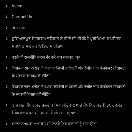
Video
Contact Us
Join Us
ਹੁਸ਼ਿਆਰਪੁਰ ਦੇ ਸਕਸ਼ਮ ਵਸ਼ਿਸ਼ਟ ਨੇ ਸੀ.ਏ.ਜੀ. ਦੀ ਕੌਮੀ ਪ੍ਰੀਖਿਆ ‘ਚ ਪਹਿਲਾ
ਸਥਾਨ ਹਾਸਲ ਕਰ ਇਤਿਹਾਸ ਰਚਿਆ
बदले की राजनीति करना बंद करे मान सरकार : चुग
विधायक रमन अरोड़ा ने रंधावा कॉलोनी लाधेवाली और रंजीत नगर वेलफेयर सोसायटी
के सदस्यों के साथ की मीटिंग
विधायक रमन अरोड़ा ने रंधावा कॉलोनी लाधेवाली और रंजीत नगर वेलफेयर सोसायटी
के सदस्यों के साथ की मीटिंग
ਰਾਜ ਸਭਾ ਮੈਂਬਰ ਸੰਤ ਬਲਵੀਰ ਸਿੰਘ ਸੀਚੇਵਾਲ ਅਤੇ ਕੈਬਨਿਟ ਮੰਤਰੀ ਡਾ. ਰਵਜੋਤ
ਸਿੰਘ ਵੱਲੋਂ ਛੱਪੜ ਦੀ ਸੁਧਾਈ ਦੇ ਕੰਮ ਦੀ ਸ਼ੁਰੂਆਤ
ਸਟਾਰਟਅੱਪਸ – ਭਾਰਤ ਦੀ ਇਨੋਵੇਟਿਵ ਕ੍ਰਾਂਤੀ ਨੂੰ ਜਗਾਉਣਾ