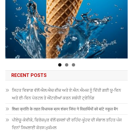
RECENT POSTS
ਸਿਹਤ ਵਿਭਾਗ ਵੱਲੋਂ ਐਲ.ਐਚ.ਵੀਜ਼ ਅਤੇ ਏ.ਐਨ.ਐਮਜ਼ ਨੂੰ ਦਿੱਤੀ ਗਈ ਯੂ-ਵਿਨ
ਅਤੇ ਈ-ਵਿਨ ਪੋਰਟਲ ਤੇ ਐਂਟਰੀਆਂ ਕਰਨ ਸਬੰਧੀ ਟ੍ਰੇਨਿੰਗ
शिक्षा क्रांति के तहत विधायक ब्रम शंकर जिंपा ने विद्यार्थियों को बांटे स्कूल बैग
ਪੀਏਯੂੑ-ਕੇਵੀਕੇ, ਫਿਰੋਜ਼ਪੁਰ ਵੱਲੋਂ ਫਸਲਾਂ ਦੀ ਰਹਿੰਦ-ਖੂੰਹਦ ਦੀ ਸੰਭਾਲ ਤਹਿਤ ਪੰਜ
ਦਿਨਾਂ ਸਿਖਲਾਈ ਕੋਰਸ ਮੁਕੰਮਲ