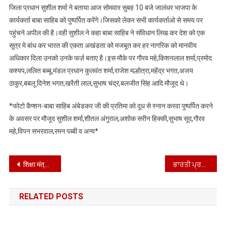
जिला प्रधान सुशील शर्मा ने बताया आज सोमवार सुबह 10 बजे जालंधर भाजपा के
कार्यकर्ता बाबा साहिब को पुष्पर्पित करेंगे।जिसको लेकर सभी कार्यकर्ताओ से समय पर
पहुंचने अपील की है।वही सुशील ने कहा बाबा साहिब ने संविधान लिख कर देश को एक
सूत्र मे बांध कर भारत की एकता अखंडता को मजबूत कर हर नागरिक को मानवीय
अधिकार दिला उनको उनके फर्ज़ बताए है।इस मौके पर गौरव महे,किशनलाल शर्मा,प्रमोद
कश्यप,ललित बब्बू,मंडल प्रधान कुलवंत शर्मा,राजेश मल्होत्रा,महेंद्र भगत,अजय
ठाकुर,बबलू दिनेश भगत,खरैती लाल,सुभाष चंद्र,बलजीत सिंह आदि मौजूद थे।
*फोटो कैप्शन-बाबा साहिब अंबेडकर जी की प्रतिमा को दूध से स्नान करवा पुष्पर्पित करने
के अवसर पर मौजूद सुशील शर्मा,शीतल अंगुराल,अशोक सरीन हिक्की,सुभाष सूद,गौरव
महे,विपन सभरवाल,रमन पब्बी व अन्य*
Post
शिक्षा मंत्री हरजोत बैंस के आरोपों को हरजीत गरेवाल ने सिरे से नकारा।
ਭਾਰਤੀ ਪ੍ਰਥਮ ਅਤੇ ਭਾਰਤੀ ਅੰਤਿਮ’: ਡਾ. ਅੰਬੇਡਕਰ, ਇੱਕ ਦੂਰਦਰਸ਼ੀ ਸੁਧਾਰਕ*
navigation
RELATED POSTS