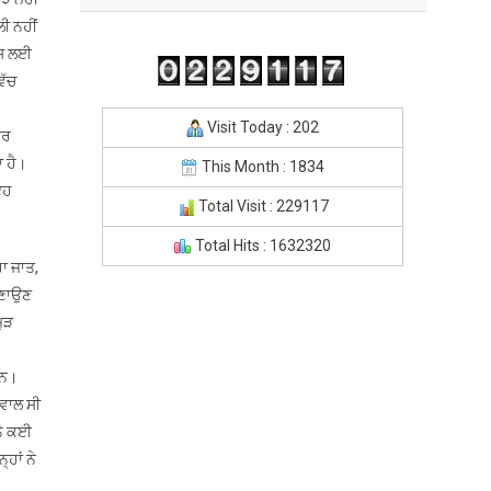
ੀ ਨਹੀਂ
ਇਸ ਲਈ
ਿੱਚ
Visit Today : 202
ਾਰ
ਾ ਹੈ।
This Month : 1834
 ਇਹ
Total Visit : 229117
Total Hits : 1632320
ਰਾ ਜਾਤ,
ਬਣਾਉਣ
ਮੁੜ
ਸਨ।
ਸਵਾਲ ਸੀ
 ਨੇ ਕਈ
ਹਾਂ ਨੇ