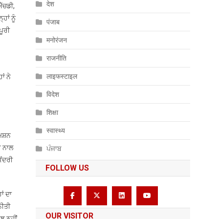
देश
ਐੱਚਡੀ,
ਾਂ ਨੂੰ
पंजाब
ਪੂਰੀ
मनोरंजन
राजनीति
लाइफस्टाइल
ਂ ਨੇ
विदेश
शिक्षा
स्वास्थ्य
ਿਸ਼ਨ
ਰ ਨਾਲ
ਪੰਜਾਬ
ੇਂਦਰੀ
FOLLOW US
ਾਂ ਦਾ
ਨੀਤੀ
OUR VISITOR
ਝ ਨਹੀਂ