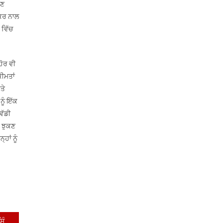
ਉਣ
ਡਕਰ ਨਾਲ
 ਵਿੱਚ
ਹੋਰ ਵੀ
ੀਮਤਾਂ
ਤੇ
ਨੂੰ ਇੱਕ
ਵੱਡੀ
ੇ ਝੁਕਣ
ਹਾਂ ਨੂੰ
ਸੂਬਾ ਪ੍ਰਧਾਨ ਇੰਜ ਗੁਰਜਿੰਦਰ ਸਿੰਘ ਸਿੱਧੂ ਅਤੇ ਹੋਰ ਸਾਬਕਾ ਸੈਨਿਕ ਮੀਟਿੰਗ ਕਰਦੇ ਹੋਏ