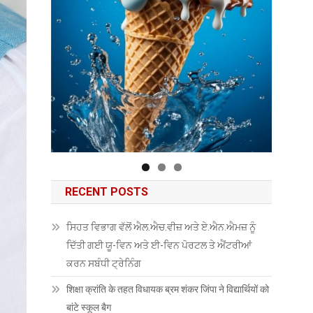
RECENT POSTS
ਸਿਹਤ ਵਿਭਾਗ ਵੱਲੋਂ ਐਲ.ਐਚ.ਵੀਜ਼ ਅਤੇ ਏ.ਐਨ.ਐਮਜ਼ ਨੂੰ
ਦਿੱਤੀ ਗਈ ਯੂ-ਵਿਨ ਅਤੇ ਈ-ਵਿਨ ਪੋਰਟਲ ਤੇ ਐਂਟਰੀਆਂ
ਕਰਨ ਸਬੰਧੀ ਟ੍ਰੇਨਿੰਗ
शिक्षा क्रांति के तहत विधायक ब्रम शंकर जिंपा ने विद्यार्थियों को
बांटे स्कूल बैग