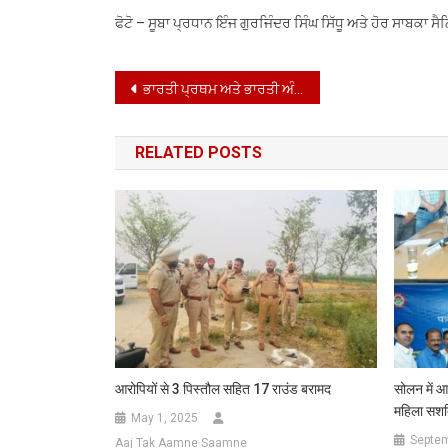
ਫੋਟੋ – ਸੂਬਾ ਪ੍ਰਧਾਨ ਇੰਜ ਗੁਰਜਿੰਦਰ ਸਿੰਘ ਸਿੱਧੂ ਅਤੇ ਹੋਰ ਸਾਬਕਾ ਸ
Post
ਭਾਰਤੀ ਪ੍ਰਥਮ ਅਤੇ ਭਾਰਤੀ ਅੰਤਿਮ’: ਡਾ. ਅੰਬੇਡਕਰ, ਇੱਕ ਦੂਰਦਰਸ਼ੀ ਸੁਧਾਰਕ*
navigation
RELATED POSTS
आरोपियों से 3 पिस्तौल सहित 17 राउंड बरामद
सोलन में आ
महिला सशक
May 1, 2025
Septem
Aaj Tak Aamne Saamne