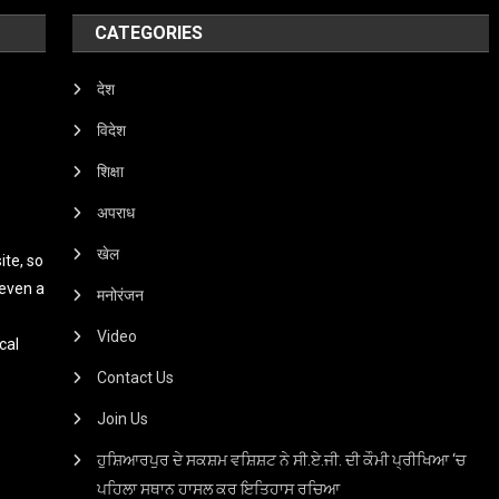
CATEGORIES
देश
विदेश
शिक्षा
अपराध
खेल
te, so
 even a
मनोरंजन
Video
cal
Contact Us
Join Us
ਹੁਸ਼ਿਆਰਪੁਰ ਦੇ ਸਕਸ਼ਮ ਵਸ਼ਿਸ਼ਟ ਨੇ ਸੀ.ਏ.ਜੀ. ਦੀ ਕੌਮੀ ਪ੍ਰੀਖਿਆ ‘ਚ
ਪਹਿਲਾ ਸਥਾਨ ਹਾਸਲ ਕਰ ਇਤਿਹਾਸ ਰਚਿਆ