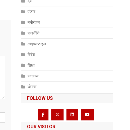
देश
पंजाब
मनोरंजन
राजनीति
लाइफस्टाइल
विदेश
शिक्षा
स्वास्थ्य
ਪੰਜਾਬ
FOLLOW US
OUR VISITOR