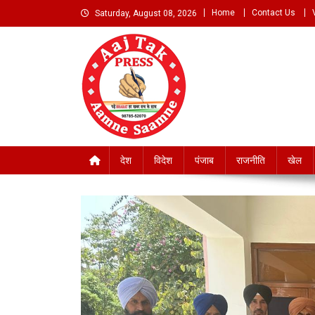
Skip
Home
Contact Us
Saturday, August 08, 2026
to
content
Aaj Tak Aamne Saamn
देश
विदेश
पंजाब
राजनीति
खेल