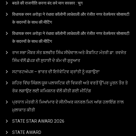
बदले की राजनीति करना बंद करे मान सरकार : चुग
विधायक रमन अरोड़ा ने रंधावा कॉलोनी लाधेवाली और रंजीत नगर वेलफेयर सोसायटी
के सदस्यों के साथ की मीटिंग
विधायक रमन अरोड़ा ने रंधावा कॉलोनी लाधेवाली और रंजीत नगर वेलफेयर सोसायटी
के सदस्यों के साथ की मीटिंग
ਰਾਜ ਸਭਾ ਮੈਂਬਰ ਸੰਤ ਬਲਵੀਰ ਸਿੰਘ ਸੀਚੇਵਾਲ ਅਤੇ ਕੈਬਨਿਟ ਮੰਤਰੀ ਡਾ. ਰਵਜੋਤ
ਸਿੰਘ ਵੱਲੋਂ ਛੱਪੜ ਦੀ ਸੁਧਾਈ ਦੇ ਕੰਮ ਦੀ ਸ਼ੁਰੂਆਤ
ਸਟਾਰਟਅੱਪਸ – ਭਾਰਤ ਦੀ ਇਨੋਵੇਟਿਵ ਕ੍ਰਾਂਤੀ ਨੂੰ ਜਗਾਉਣਾ
ਸ਼ਹਿਰ ਵਿੱਚ ਸਿੰਗਲ ਯੂਜ ਪਲਾਸਟਿਕ ਦੀ ਵਿਕਰੀ ਅਤੇ ਵਰਤੋਂ ਉੱਪਰ ਪੂਰਨ ਤੌਰ ਤੇ
ਰੋਕ ਲਗਾਉਣ ਲਈ ਕਮਿਸ਼ਨਰ ਵੱਲੋਂ ਕੀਤੀ ਗਈ ਮੀਟਿੰਗ
ਪ੍ਰਧਾਨ ਮੰਤਰੀ ਨੇ ਮਿਆਂਮਾਰ ਦੇ ਸੀਨੀਅਰ ਜਨਰਲ ਮਿਨ ਆਂਗ ਹਲਾਇੰਗ ਨਾਲ
ਮੁਲਾਕਾਤ ਕੀਤੀ
STATE STAR AWARD 2O26
STATE AWARD