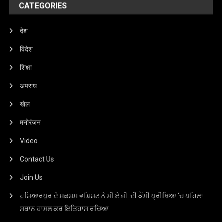
CATEGORIES
देश
विदेश
शिक्षा
अपराध
खेल
मनोरंजन
Video
Contact Us
Join Us
ਹੁਸ਼ਿਆਰਪੁਰ ਦੇ ਸਕਸ਼ਮ ਵਸ਼ਿਸ਼ਟ ਨੇ ਸੀ.ਏ.ਜੀ. ਦੀ ਕੌਮੀ ਪ੍ਰੀਖਿਆ ‘ਚ ਪਹਿਲਾ
ਸਥਾਨ ਹਾਸਲ ਕਰ ਇਤਿਹਾਸ ਰਚਿਆ