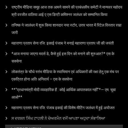
राष्ट्रीय मीडिया समूह आज तक आमने सामने की प्रबंधकीय कमेटी ने मान्यवर महोदय
श्री वरजीत वालिया आई ए एस डिप्टी कमिश्नर जलंधर को सम्मानित किया
तनिष्क ने जालंधर में शुरू किया शानदार नया स्टोर, उत्तर भारत में रिटेल विस्तार रखा
जारी
महाराणा प्रताप सेना रजि: इकाई पंजाब ने मनाई महाराणा प्रताप जी की जयंती
*आज मनाया जाएगा मदर्स डे, कैसे हुई इस दिन को मनाने की शुरुआत?* एस के
सक्सेना
लोकतंत्र के चौथे स्तंभ मीडिया के स्वाभिमान एवं अधिकारों की रक्षा हेतु एक मंच पर
एकत्रित होना अति अनिवार्य – एस के सक्सेना
**“प्रधानमंत्री मोदी व्यवहारिक हैं : कोई आर्थिक आपातकाल नहीं”*— एम. चूबा
आओ**
महाराणा प्रताप सेना रजि: पंजाब इकाई की विशेष मीटिंग जलंधर में हुई अयोजत
ਸ ਦਰਸ਼ਨ ਸਿੰਘ ਟਾਹਲੀ ਨੇ ਚੇਅਰਮੈਨ ਵਜੋਂ ਆਪਣਾ ਅਹੁਦਾ ਸੰਭਾਲਿਆ