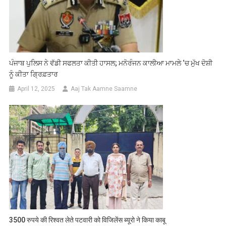
ਪੰਜਾਬ ਪੁਲਿਸ ਨੇ ਵੱਡੀ ਸਫਲਤਾ ਕੀਤੀ ਹਾਸਲ; ਮਨੋਰੰਜਨ ਕਾਲੀਆ ਮਾਮਲੇ ‘ਚ ਮੁੱਖ ਦੋਸ਼ੀ
ਨੂੰ ਕੀਤਾ ਗ੍ਰਿਫ਼ਤਾਰ
April 12, 2025
Aaj Tak Aamne Saamne
3500 रुपये की रिश्वत लेते पटवारी को विजिलेंस ब्यूरो ने किया काबू