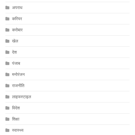
अपराध
करियर
करोबार
खेल
देश
पंजाब
मनोरंजन
राजनीति
लाइफस्टाइल
विदेश
शिक्षा
स्वास्थ्य