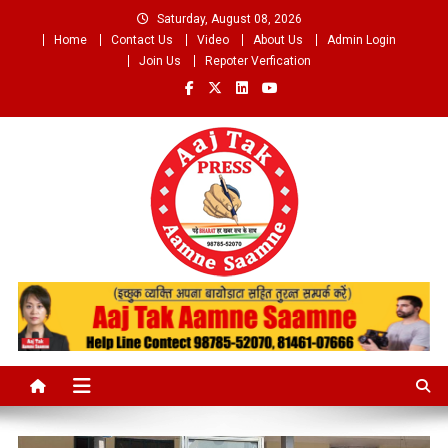
Skip
Saturday, August 08, 2026
to
Home
Contact Us
Video
About Us
Admin Login
content
Join Us
Repoter Verfication
Aaj Tak Aamne Saamne.com