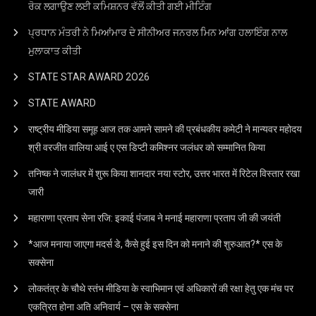
ਰੋਕ ਲਗਾਉਣ ਲਈ ਕਮਿਸ਼ਨਰ ਵੱਲੋਂ ਕੀਤੀ ਗਈ ਮੀਟਿੰਗ
ਪ੍ਰਧਾਨ ਮੰਤਰੀ ਨੇ ਮਿਆਂਮਾਰ ਦੇ ਸੀਨੀਅਰ ਜਨਰਲ ਮਿਨ ਆਂਗ ਹਲਾਇੰਗ ਨਾਲ
ਮੁਲਾਕਾਤ ਕੀਤੀ
STATE STAR AWARD 2O26
STATE AWARD
राष्ट्रीय मीडिया समूह आज तक आमने सामने की प्रबंधकीय कमेटी ने मान्यवर महोदय
श्री वरजीत वालिया आई ए एस डिप्टी कमिश्नर जलंधर को सम्मानित किया
तनिष्क ने जालंधर में शुरू किया शानदार नया स्टोर, उत्तर भारत में रिटेल विस्तार रखा
जारी
महाराणा प्रताप सेना रजि: इकाई पंजाब ने मनाई महाराणा प्रताप जी की जयंती
*आज मनाया जाएगा मदर्स डे, कैसे हुई इस दिन को मनाने की शुरुआत?* एस के
सक्सेना
लोकतंत्र के चौथे स्तंभ मीडिया के स्वाभिमान एवं अधिकारों की रक्षा हेतु एक मंच पर
एकत्रित होना अति अनिवार्य – एस के सक्सेना