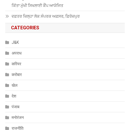
ਕਿੱਤਾ ਮੁੱਖੀ ਸਿਖਲਾਈ ਕੈਂਪ ਆਯੋਜਿਤ
ਦਫ਼ਤਰ ਜ਼ਿਲ੍ਹਾ ਲੋਕ ਸੰਪਰਕ ਅਫ਼ਸਰ, ਫ਼ਿਰੋਜ਼ਪੁਰ
CATEGORIES
J&K
अपराध
करियर
करोबार
खेल
देश
पंजाब
मनोरंजन
राजनीति