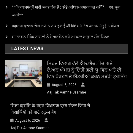
**“प्रधानमंत्री मोदी व्यवहारिक हैं : कोई आर्थिक आपातकाल नहीं”*— एम. चूबा
आओ**
महाराणा प्रताप सेना रजि: पंजाब इकाई की विशेष मीटिंग जलंधर में हुई अयोजत
ਸ ਦਰਸ਼ਨ ਸਿੰਘ ਟਾਹਲੀ ਨੇ ਚੇਅਰਮੈਨ ਵਜੋਂ ਆਪਣਾ ਅਹੁਦਾ ਸੰਭਾਲਿਆ
LATEST NEWS
ਸਿਹਤ ਵਿਭਾਗ ਵੱਲੋਂ ਐਲ.ਐਚ.ਵੀਜ਼ ਅਤੇ
ਏ.ਐਨ.ਐਮਜ਼ ਨੂੰ ਦਿੱਤੀ ਗਈ ਯੂ-ਵਿਨ ਅਤੇ ਈ-
ਵਿਨ ਪੋਰਟਲ ਤੇ ਐਂਟਰੀਆਂ ਕਰਨ ਸਬੰਧੀ ਟ੍ਰੇਨਿੰਗ
August 6, 2026
Aaj Tak Aamne Saamne
शिक्षा क्रांति के तहत विधायक ब्रम शंकर जिंपा ने
विद्यार्थियों को बांटे स्कूल बैग
August 6, 2026
Aaj Tak Aamne Saamne