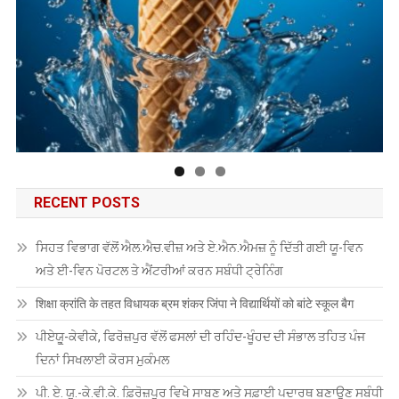
RECENT POSTS
ਸਿਹਤ ਵਿਭਾਗ ਵੱਲੋਂ ਐਲ.ਐਚ.ਵੀਜ਼ ਅਤੇ ਏ.ਐਨ.ਐਮਜ਼ ਨੂੰ ਦਿੱਤੀ ਗਈ ਯੂ-ਵਿਨ
ਅਤੇ ਈ-ਵਿਨ ਪੋਰਟਲ ਤੇ ਐਂਟਰੀਆਂ ਕਰਨ ਸਬੰਧੀ ਟ੍ਰੇਨਿੰਗ
शिक्षा क्रांति के तहत विधायक ब्रम शंकर जिंपा ने विद्यार्थियों को बांटे स्कूल बैग
ਪੀਏਯੂੑ-ਕੇਵੀਕੇ, ਫਿਰੋਜ਼ਪੁਰ ਵੱਲੋਂ ਫਸਲਾਂ ਦੀ ਰਹਿੰਦ-ਖੂੰਹਦ ਦੀ ਸੰਭਾਲ ਤਹਿਤ ਪੰਜ
ਦਿਨਾਂ ਸਿਖਲਾਈ ਕੋਰਸ ਮੁਕੰਮਲ
ਪੀ. ਏ. ਯੂ.-ਕੇ.ਵੀ.ਕੇ. ਫ਼ਿਰੋਜ਼ਪੁਰ ਵਿਖੇ ਸਾਬਣ ਅਤੇ ਸਫ਼ਾਈ ਪਦਾਰਥ ਬਣਾਉਣ ਸਬੰਧੀ