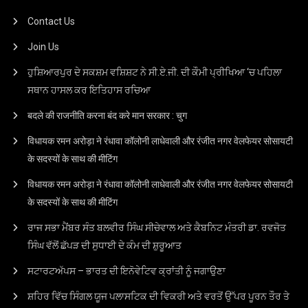
Contact Us
Join Us
ਹੁਸ਼ਿਆਰਪੁਰ ਦੇ ਸਕਸ਼ਮ ਵਸ਼ਿਸ਼ਟ ਨੇ ਸੀ.ਏ.ਜੀ. ਦੀ ਕੌਮੀ ਪ੍ਰੀਖਿਆ ‘ਚ ਪਹਿਲਾ
ਸਥਾਨ ਹਾਸਲ ਕਰ ਇਤਿਹਾਸ ਰਚਿਆ
बदले की राजनीति करना बंद करे मान सरकार : चुग
विधायक रमन अरोड़ा ने रंधावा कॉलोनी लाधेवाली और रंजीत नगर वेलफेयर सोसायटी
के सदस्यों के साथ की मीटिंग
विधायक रमन अरोड़ा ने रंधावा कॉलोनी लाधेवाली और रंजीत नगर वेलफेयर सोसायटी
के सदस्यों के साथ की मीटिंग
ਰਾਜ ਸਭਾ ਮੈਂਬਰ ਸੰਤ ਬਲਵੀਰ ਸਿੰਘ ਸੀਚੇਵਾਲ ਅਤੇ ਕੈਬਨਿਟ ਮੰਤਰੀ ਡਾ. ਰਵਜੋਤ
ਸਿੰਘ ਵੱਲੋਂ ਛੱਪੜ ਦੀ ਸੁਧਾਈ ਦੇ ਕੰਮ ਦੀ ਸ਼ੁਰੂਆਤ
ਸਟਾਰਟਅੱਪਸ – ਭਾਰਤ ਦੀ ਇਨੋਵੇਟਿਵ ਕ੍ਰਾਂਤੀ ਨੂੰ ਜਗਾਉਣਾ
ਸ਼ਹਿਰ ਵਿੱਚ ਸਿੰਗਲ ਯੂਜ ਪਲਾਸਟਿਕ ਦੀ ਵਿਕਰੀ ਅਤੇ ਵਰਤੋਂ ਉੱਪਰ ਪੂਰਨ ਤੌਰ ਤੇ