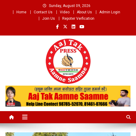
Skip
Sunday, August 09, 2026
to
Home
Contact Us
Video
About Us
Admin Login
content
Join Us
Repoter Verfication
Aaj Tak Aamne Saamne.com