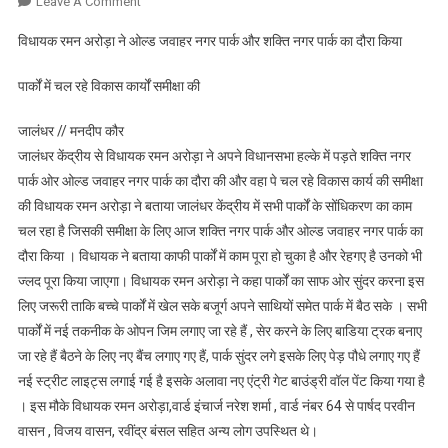
On
Leave A Comment
विधायक
विधायक रमन अरोड़ा ने ओल्ड जवाहर नगर पार्क और शक्ति नगर पार्क का दौरा किया
रमन
अरोड़ा
पार्कों में चल रहे विकास कार्यों समीक्षा की
ने
ओल्ड
जालंधर // मनदीप कौर
जवाहर
जालंधर केंद्रीय से विधायक रमन अरोड़ा ने अपने विधानसभा हल्के में पड़ते शक्ति नगर
नगर
पार्क ओर ओल्ड जवाहर नगर पार्क का दौरा की और वहा पे चल रहे विकास कार्य की समीक्षा
पार्क
की विधायक रमन अरोड़ा ने बताया जालंधर केंद्रीय में सभी पार्कों के सोंधिकरण का काम
और
चल रहा है जिसकी समीक्षा के लिए आज शक्ति नगर पार्क और ओल्ड जवाहर नगर पार्क का
शक्ति
नगर
दौरा किया । विधायक ने बताया काफी पार्कों में काम पूरा हो चुका है और रेहगए है उनको भी
पार्क
ज्लद पूरा किया जाएगा। विधायक रमन अरोड़ा ने कहा पार्कों का साफ ओर सुंदर करना इस
का
लिए जरूरी ताकि बच्चे पार्कों में खेल सके बजूर्ग अपने साथियों समेत पार्क में बैठ सके । सभी
दौरा
पार्कों में नई तकनीक के ओपन जिम लगाए जा रहे हैं , सेर करने के लिए बाडिया ट्रक बनाए
किया
जा रहे हैं बैठने के लिए नए बैंच लगाए गए हैं, पार्क सुंदर लगे इसके लिए पेड़ पौधे लगाए गए हैं
नई स्ट्रीट लाइट्स लगाई गई है इसके अलावा नए एंट्री गेट बाउंड्री वॉल पेंट किया गया है
। इस मौके विधायक रमन अरोड़ा,वार्ड इंचार्ज नरेश शर्मा , वार्ड नंबर 64 से पार्षद परवीन
वासन , विजय वासन, रवींद्र बंसल सहित अन्य लोग उपस्थित थे।