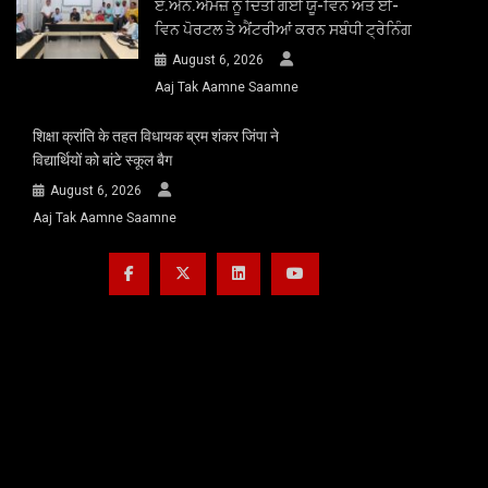
ਏ.ਐਨ.ਐਮਜ਼ ਨੂੰ ਦਿੱਤੀ ਗਈ ਯੂ-ਵਿਨ ਅਤੇ ਈ-
ਵਿਨ ਪੋਰਟਲ ਤੇ ਐਂਟਰੀਆਂ ਕਰਨ ਸਬੰਧੀ ਟ੍ਰੇਨਿੰਗ
August 6, 2026
Aaj Tak Aamne Saamne
शिक्षा क्रांति के तहत विधायक ब्रम शंकर जिंपा ने
विद्यार्थियों को बांटे स्कूल बैग
August 6, 2026
Aaj Tak Aamne Saamne