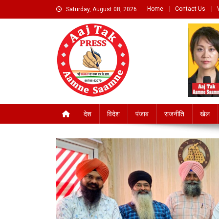
Skip
Home
Contact Us
Saturday, August 08, 2026
to
content
Aaj Tak Aamne Saamn
देश
विदेश
पंजाब
राजनीति
खेल