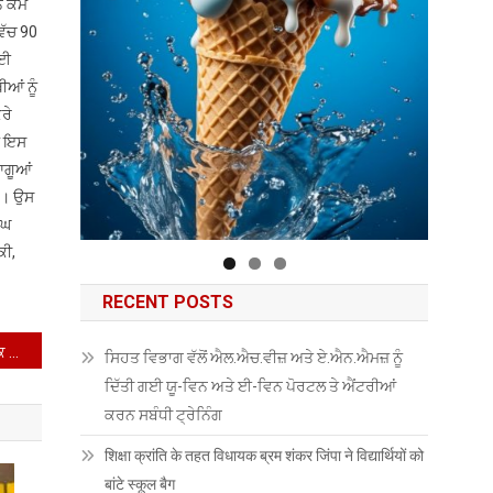
ਨ ਕੰਮ
ਵਿੱਚ 90
ਾਈ
ੀਆਂ ਨੂੰ
ਰੇ
ੱਜ ਇਸ
ਆਗੂਆਂ
ਹਨ। ਉਸ
ੰਘ
ਕੀ,
RECENT POSTS
ਐਸਡੀਐਮ ਦੀਨਾਨਗਰ ਨੇ ਕਣਕ ਦੇ ਖਰੀਦ ਪ੍ਰਬੰਧਾਂ ਨੂੰ ਯਕੀਨੀ ਬਣਾਉਣ ਲਈ ਮੰਡੀ ਦਾ ਦੌਰਾ ਕੀਤਾ
ਸਿਹਤ ਵਿਭਾਗ ਵੱਲੋਂ ਐਲ.ਐਚ.ਵੀਜ਼ ਅਤੇ ਏ.ਐਨ.ਐਮਜ਼ ਨੂੰ
ਦਿੱਤੀ ਗਈ ਯੂ-ਵਿਨ ਅਤੇ ਈ-ਵਿਨ ਪੋਰਟਲ ਤੇ ਐਂਟਰੀਆਂ
ਕਰਨ ਸਬੰਧੀ ਟ੍ਰੇਨਿੰਗ
शिक्षा क्रांति के तहत विधायक ब्रम शंकर जिंपा ने विद्यार्थियों को
बांटे स्कूल बैग