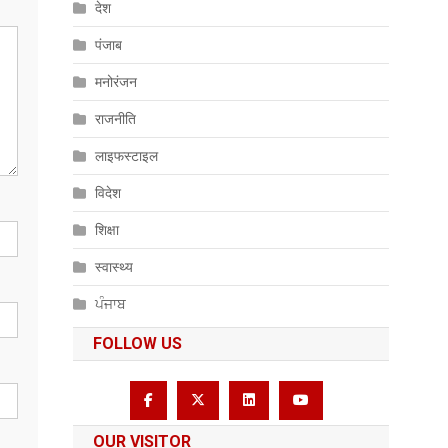
देश
पंजाब
मनोरंजन
राजनीति
लाइफस्टाइल
विदेश
शिक्षा
स्वास्थ्य
ਪੰਜਾਬ
FOLLOW US
OUR VISITOR