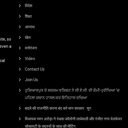
विदेश
शिक्षा
अपराध
खेल
te, so
 even a
मनोरंजन
Video
cal
Contact Us
Join Us
ਹੁਸ਼ਿਆਰਪੁਰ ਦੇ ਸਕਸ਼ਮ ਵਸ਼ਿਸ਼ਟ ਨੇ ਸੀ.ਏ.ਜੀ. ਦੀ ਕੌਮੀ ਪ੍ਰੀਖਿਆ ‘ਚ
ਪਹਿਲਾ ਸਥਾਨ ਹਾਸਲ ਕਰ ਇਤਿਹਾਸ ਰਚਿਆ
बदले की राजनीति करना बंद करे मान सरकार : चुग
विधायक रमन अरोड़ा ने रंधावा कॉलोनी लाधेवाली और रंजीत नगर वेलफेयर
सोसायटी के सदस्यों के साथ की मीटिंग