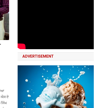
ੀ
ADVERTISEMENT
ਣਾਇਆ
ਨ ਐਸ ਏ
 ਸਿੰਘ