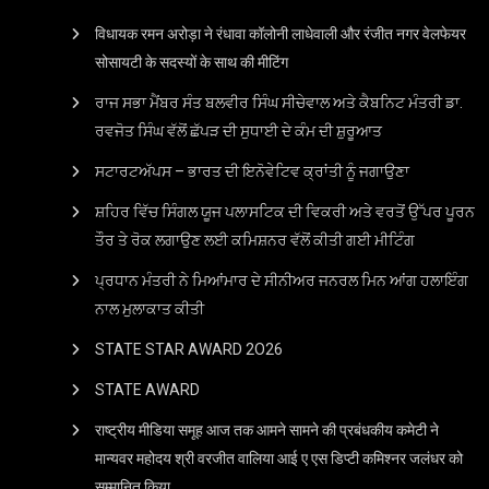
विधायक रमन अरोड़ा ने रंधावा कॉलोनी लाधेवाली और रंजीत नगर वेलफेयर
सोसायटी के सदस्यों के साथ की मीटिंग
ਰਾਜ ਸਭਾ ਮੈਂਬਰ ਸੰਤ ਬਲਵੀਰ ਸਿੰਘ ਸੀਚੇਵਾਲ ਅਤੇ ਕੈਬਨਿਟ ਮੰਤਰੀ ਡਾ.
ਰਵਜੋਤ ਸਿੰਘ ਵੱਲੋਂ ਛੱਪੜ ਦੀ ਸੁਧਾਈ ਦੇ ਕੰਮ ਦੀ ਸ਼ੁਰੂਆਤ
ਸਟਾਰਟਅੱਪਸ – ਭਾਰਤ ਦੀ ਇਨੋਵੇਟਿਵ ਕ੍ਰਾਂਤੀ ਨੂੰ ਜਗਾਉਣਾ
ਸ਼ਹਿਰ ਵਿੱਚ ਸਿੰਗਲ ਯੂਜ ਪਲਾਸਟਿਕ ਦੀ ਵਿਕਰੀ ਅਤੇ ਵਰਤੋਂ ਉੱਪਰ ਪੂਰਨ
ਤੌਰ ਤੇ ਰੋਕ ਲਗਾਉਣ ਲਈ ਕਮਿਸ਼ਨਰ ਵੱਲੋਂ ਕੀਤੀ ਗਈ ਮੀਟਿੰਗ
ਪ੍ਰਧਾਨ ਮੰਤਰੀ ਨੇ ਮਿਆਂਮਾਰ ਦੇ ਸੀਨੀਅਰ ਜਨਰਲ ਮਿਨ ਆਂਗ ਹਲਾਇੰਗ
ਨਾਲ ਮੁਲਾਕਾਤ ਕੀਤੀ
STATE STAR AWARD 2O26
STATE AWARD
राष्ट्रीय मीडिया समूह आज तक आमने सामने की प्रबंधकीय कमेटी ने
मान्यवर महोदय श्री वरजीत वालिया आई ए एस डिप्टी कमिश्नर जलंधर को
सम्मानित किया