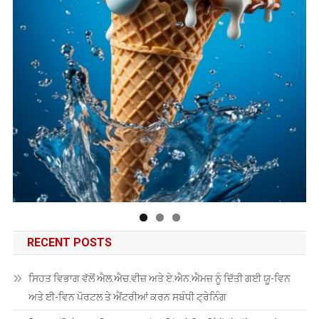
RECENT POSTS
ਸਿਹਤ ਵਿਭਾਗ ਵੱਲੋਂ ਐਲ.ਐਚ.ਵੀਜ਼ ਅਤੇ ਏ.ਐਨ.ਐਮਜ਼ ਨੂੰ ਦਿੱਤੀ ਗਈ ਯੂ-ਵਿਨ
ਅਤੇ ਈ-ਵਿਨ ਪੋਰਟਲ ਤੇ ਐਂਟਰੀਆਂ ਕਰਨ ਸਬੰਧੀ ਟ੍ਰੇਨਿੰਗ