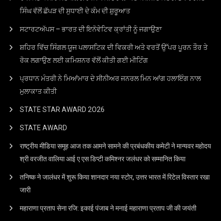
ਸਿੰਘ ਵੱਲੋਂ ਛੱਪੜ ਦੀ ਸੁਧਾਈ ਦੇ ਕੰਮ ਦੀ ਸ਼ੁਰੂਆਤ
ਸਟਾਰਟਅੱਪਸ – ਭਾਰਤ ਦੀ ਇਨੋਵੇਟਿਵ ਕ੍ਰਾਂਤੀ ਨੂੰ ਜਗਾਉਣਾ
ਸ਼ਹਿਰ ਵਿੱਚ ਸਿੰਗਲ ਯੂਜ ਪਲਾਸਟਿਕ ਦੀ ਵਿਕਰੀ ਅਤੇ ਵਰਤੋਂ ਉੱਪਰ ਪੂਰਨ ਤੌਰ ਤੇ
ਰੋਕ ਲਗਾਉਣ ਲਈ ਕਮਿਸ਼ਨਰ ਵੱਲੋਂ ਕੀਤੀ ਗਈ ਮੀਟਿੰਗ
ਪ੍ਰਧਾਨ ਮੰਤਰੀ ਨੇ ਮਿਆਂਮਾਰ ਦੇ ਸੀਨੀਅਰ ਜਨਰਲ ਮਿਨ ਆਂਗ ਹਲਾਇੰਗ ਨਾਲ
ਮੁਲਾਕਾਤ ਕੀਤੀ
STATE STAR AWARD 2O26
STATE AWARD
राष्ट्रीय मीडिया समूह आज तक आमने सामने की प्रबंधकीय कमेटी ने मान्यवर महोदय
श्री वरजीत वालिया आई ए एस डिप्टी कमिश्नर जलंधर को सम्मानित किया
तनिष्क ने जालंधर में शुरू किया शानदार नया स्टोर, उत्तर भारत में रिटेल विस्तार रखा
जारी
महाराणा प्रताप सेना रजि: इकाई पंजाब ने मनाई महाराणा प्रताप जी की जयंती