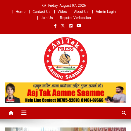
Skip
Friday, August 07, 2026
to
Home
Contact Us
Video
About Us
Admin Login
content
Join Us
Repoter Verfication
Aaj Tak Aamne Saamne.com