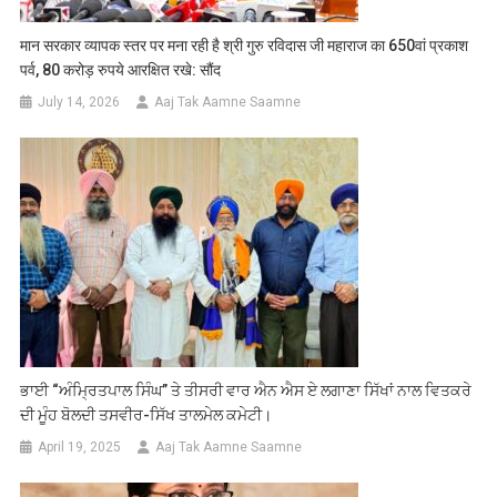
मान सरकार व्यापक स्तर पर मना रही है श्री गुरु रविदास जी महाराज का 650वां प्रकाश
पर्व, 80 करोड़ रुपये आरक्षित रखे: सौंद
July 14, 2026
Aaj Tak Aamne Saamne
ਭਾਈ “ਅੰਮ੍ਰਿਤਪਾਲ ਸਿੰਘ” ਤੇ ਤੀਸਰੀ ਵਾਰ ਐਨ ਐਸ ਏ ਲਗਾਣਾ ਸਿੱਖਾਂ ਨਾਲ ਵਿਤਕਰੇ
ਦੀ ਮੂੰਹ ਬੋਲਦੀ ਤਸਵੀਰ-ਸਿੱਖ ਤਾਲਮੇਲ ਕਮੇਟੀ।
April 19, 2025
Aaj Tak Aamne Saamne