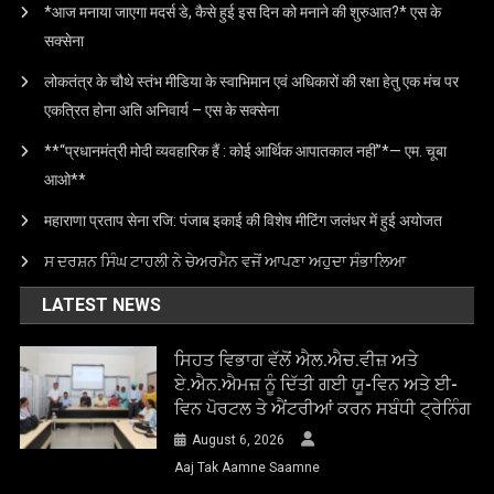
*आज मनाया जाएगा मदर्स डे, कैसे हुई इस दिन को मनाने की शुरुआत?* एस के
सक्सेना
लोकतंत्र के चौथे स्तंभ मीडिया के स्वाभिमान एवं अधिकारों की रक्षा हेतु एक मंच पर
एकत्रित होना अति अनिवार्य – एस के सक्सेना
**“प्रधानमंत्री मोदी व्यवहारिक हैं : कोई आर्थिक आपातकाल नहीं”*— एम. चूबा
आओ**
महाराणा प्रताप सेना रजि: पंजाब इकाई की विशेष मीटिंग जलंधर में हुई अयोजत
ਸ ਦਰਸ਼ਨ ਸਿੰਘ ਟਾਹਲੀ ਨੇ ਚੇਅਰਮੈਨ ਵਜੋਂ ਆਪਣਾ ਅਹੁਦਾ ਸੰਭਾਲਿਆ
LATEST NEWS
ਸਿਹਤ ਵਿਭਾਗ ਵੱਲੋਂ ਐਲ.ਐਚ.ਵੀਜ਼ ਅਤੇ
ਏ.ਐਨ.ਐਮਜ਼ ਨੂੰ ਦਿੱਤੀ ਗਈ ਯੂ-ਵਿਨ ਅਤੇ ਈ-
ਵਿਨ ਪੋਰਟਲ ਤੇ ਐਂਟਰੀਆਂ ਕਰਨ ਸਬੰਧੀ ਟ੍ਰੇਨਿੰਗ
August 6, 2026
Aaj Tak Aamne Saamne