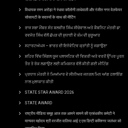
विधायक रमन अरोड़ा ने रंधावा कॉलोनी लाधेवाली और रंजीत नगर वेलफेयर
सोसायटी के सदस्यों के साथ की मीटिंग
ਰਾਜ ਸਭਾ ਮੈਂਬਰ ਸੰਤ ਬਲਵੀਰ ਸਿੰਘ ਸੀਚੇਵਾਲ ਅਤੇ ਕੈਬਨਿਟ ਮੰਤਰੀ ਡਾ.
ਰਵਜੋਤ ਸਿੰਘ ਵੱਲੋਂ ਛੱਪੜ ਦੀ ਸੁਧਾਈ ਦੇ ਕੰਮ ਦੀ ਸ਼ੁਰੂਆਤ
ਸਟਾਰਟਅੱਪਸ – ਭਾਰਤ ਦੀ ਇਨੋਵੇਟਿਵ ਕ੍ਰਾਂਤੀ ਨੂੰ ਜਗਾਉਣਾ
ਸ਼ਹਿਰ ਵਿੱਚ ਸਿੰਗਲ ਯੂਜ ਪਲਾਸਟਿਕ ਦੀ ਵਿਕਰੀ ਅਤੇ ਵਰਤੋਂ ਉੱਪਰ ਪੂਰਨ
ਤੌਰ ਤੇ ਰੋਕ ਲਗਾਉਣ ਲਈ ਕਮਿਸ਼ਨਰ ਵੱਲੋਂ ਕੀਤੀ ਗਈ ਮੀਟਿੰਗ
ਪ੍ਰਧਾਨ ਮੰਤਰੀ ਨੇ ਮਿਆਂਮਾਰ ਦੇ ਸੀਨੀਅਰ ਜਨਰਲ ਮਿਨ ਆਂਗ ਹਲਾਇੰਗ
ਨਾਲ ਮੁਲਾਕਾਤ ਕੀਤੀ
STATE STAR AWARD 2O26
STATE AWARD
राष्ट्रीय मीडिया समूह आज तक आमने सामने की प्रबंधकीय कमेटी ने
मान्यवर महोदय श्री वरजीत वालिया आई ए एस डिप्टी कमिश्नर जलंधर को