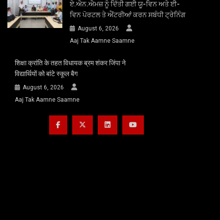
ਏ.ਐਨ.ਐਮਜ਼ ਨੂੰ ਦਿੱਤੀ ਗਈ ਯੂ-ਵਿਨ ਅਤੇ ਈ-
ਵਿਨ ਪੋਰਟਲ ਤੇ ਐਂਟਰੀਆਂ ਕਰਨ ਸਬੰਧੀ ਟ੍ਰੇਨਿੰਗ
August 6, 2026
Aaj Tak Aamne Saamne
शिक्षा क्रांति के तहत विधायक ब्रम शंकर जिंपा ने
विद्यार्थियों को बांटे स्कूल बैग
August 6, 2026
Aaj Tak Aamne Saamne