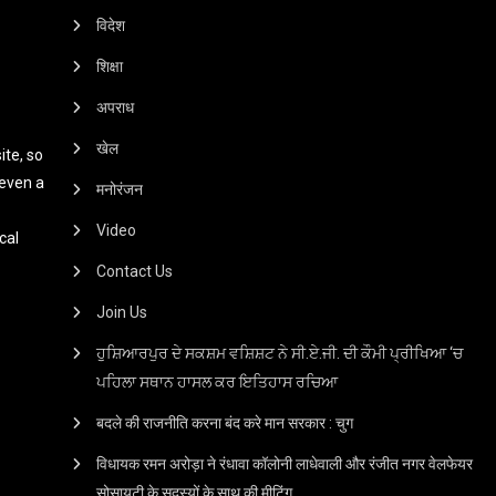
विदेश
शिक्षा
अपराध
खेल
te, so
 even a
मनोरंजन
Video
cal
Contact Us
Join Us
ਹੁਸ਼ਿਆਰਪੁਰ ਦੇ ਸਕਸ਼ਮ ਵਸ਼ਿਸ਼ਟ ਨੇ ਸੀ.ਏ.ਜੀ. ਦੀ ਕੌਮੀ ਪ੍ਰੀਖਿਆ ‘ਚ
ਪਹਿਲਾ ਸਥਾਨ ਹਾਸਲ ਕਰ ਇਤਿਹਾਸ ਰਚਿਆ
बदले की राजनीति करना बंद करे मान सरकार : चुग
विधायक रमन अरोड़ा ने रंधावा कॉलोनी लाधेवाली और रंजीत नगर वेलफेयर
सोसायटी के सदस्यों के साथ की मीटिंग