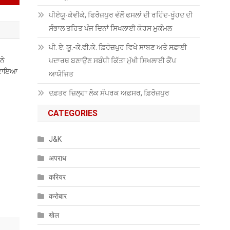
ਪੀਏਯੂੑ-ਕੇਵੀਕੇ, ਫਿਰੋਜ਼ਪੁਰ ਵੱਲੋਂ ਫਸਲਾਂ ਦੀ ਰਹਿੰਦ-ਖੂੰਹਦ ਦੀ
ਸੰਭਾਲ ਤਹਿਤ ਪੰਜ ਦਿਨਾਂ ਸਿਖਲਾਈ ਕੋਰਸ ਮੁਕੰਮਲ
ਪੀ. ਏ. ਯੂ.-ਕੇ.ਵੀ.ਕੇ. ਫ਼ਿਰੋਜ਼ਪੁਰ ਵਿਖੇ ਸਾਬਣ ਅਤੇ ਸਫ਼ਾਈ
ਨੇ
ਪਦਾਰਥ ਬਣਾਉਣ ਸਬੰਧੀ ਕਿੱਤਾ ਮੁੱਖੀ ਸਿਖਲਾਈ ਕੈਂਪ
 ਬਣਾਇਆ
ਆਯੋਜਿਤ
ਦਫ਼ਤਰ ਜ਼ਿਲ੍ਹਾ ਲੋਕ ਸੰਪਰਕ ਅਫ਼ਸਰ, ਫ਼ਿਰੋਜ਼ਪੁਰ
CATEGORIES
J&K
अपराध
करियर
करोबार
खेल