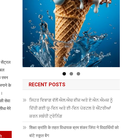
सेंट्रल
ूबल
यक रमन
RECENT POSTS
लगाने के
 ।
ਸਿਹਤ ਵਿਭਾਗ ਵੱਲੋਂ ਐਲ.ਐਚ.ਵੀਜ਼ ਅਤੇ ਏ.ਐਨ.ਐਮਜ਼ ਨੂੰ
की सेवा
ਦਿੱਤੀ ਗਈ ਯੂ-ਵਿਨ ਅਤੇ ਈ-ਵਿਨ ਪੋਰਟਲ ਤੇ ਐਂਟਰੀਆਂ
ीधा मेरे
ਕਰਨ ਸਬੰਧੀ ਟ੍ਰੇਨਿੰਗ
शिक्षा क्रांति के तहत विधायक ब्रम शंकर जिंपा ने विद्यार्थियों को
बांटे स्कूल बैग
जातिगत जनगणना का फ़ैसला ऐतिहासिक और युगांतकारी : चुग