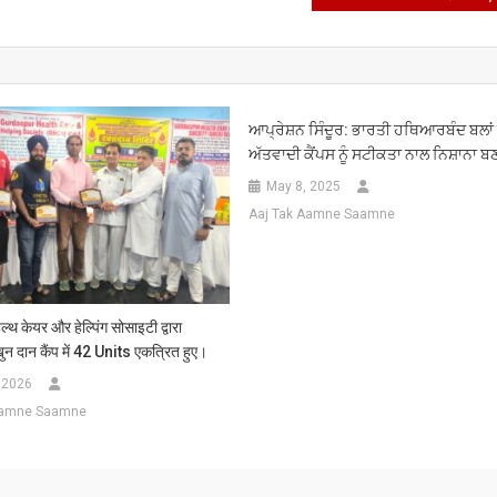
ਆਪ੍ਰੇਸ਼ਨ ਸਿੰਦੂਰ: ਭਾਰਤੀ ਹਥਿਆਰਬੰਦ ਬਲਾਂ 
ਅੱਤਵਾਦੀ ਕੈਂਪਸ ਨੂੰ ਸਟੀਕਤਾ ਨਾਲ ਨਿਸ਼ਾਨਾ
May 8, 2025
Aaj Tak Aamne Saamne
ेल्थ केयर और हेल्पिंग सोसाइटी द्वारा
 दान कैंप में 42 Units एकत्रित हुए।
, 2026
Aamne Saamne