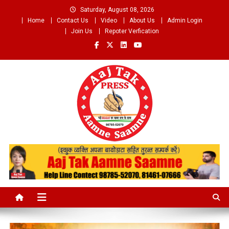
Skip
Saturday, August 08, 2026
to
Home
Contact Us
Video
About Us
Admin Login
content
Join Us
Repoter Verfication
Aaj Tak Aamne Saamne.com