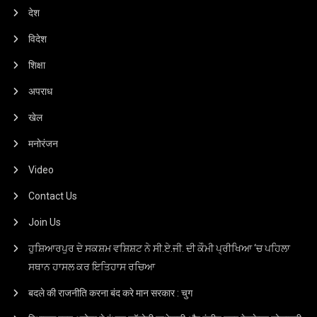
देश
विदेश
शिक्षा
अपराध
खेल
मनोरंजन
Video
Contact Us
Join Us
ਹੁਸ਼ਿਆਰਪੁਰ ਦੇ ਸਕਸ਼ਮ ਵਸ਼ਿਸ਼ਟ ਨੇ ਸੀ.ਏ.ਜੀ. ਦੀ ਕੌਮੀ ਪ੍ਰੀਖਿਆ ‘ਚ ਪਹਿਲਾ
ਸਥਾਨ ਹਾਸਲ ਕਰ ਇਤਿਹਾਸ ਰਚਿਆ
बदले की राजनीति करना बंद करे मान सरकार : चुग