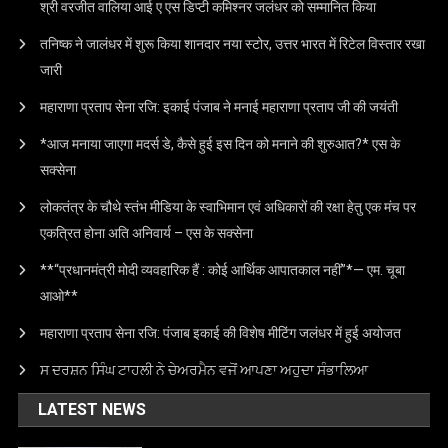
श्री वरजीत वालिया आई ए एस डिप्टी कमिश्नर जलंधर को सम्मानित किया
तनिष्क ने जालंधर में शुरू किया शानदार नया स्टोर, उत्तर भारत में रिटेल विस्तार रखा
जारी
महाराणा प्रताप सेना रजि: इकाई पंजाब ने मनाई महाराणा प्रताप जी की जयंती
*आज मनाया जाएगा मदर्स डे, कैसे हुई इस दिन को मनाने की शुरुआत?* एस के
सक्सेना
लोकतंत्र के चौथे स्तंभ मीडिया के स्वाभिमान एवं अधिकारों की रक्षा हेतु एक मंच पर
एकत्रित होना अति अनिवार्य – एस के सक्सेना
**“प्रधानमंत्री मोदी व्यवहारिक हैं : कोई आर्थिक आपातकाल नहीं”*— एम. चूबा
आओ**
महाराणा प्रताप सेना रजि: पंजाब इकाई की विशेष मीटिंग जलंधर में हुई अयोजत
ਸ ਦਰਸ਼ਨ ਸਿੰਘ ਟਾਹਲੀ ਨੇ ਚੇਅਰਮੈਨ ਵਜੋਂ ਆਪਣਾ ਅਹੁਦਾ ਸੰਭਾਲਿਆ
LATEST NEWS