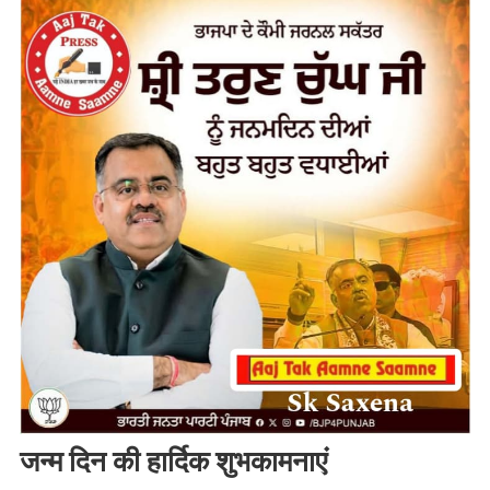
जन्म दिन की हार्दिक शुभकामनाएं