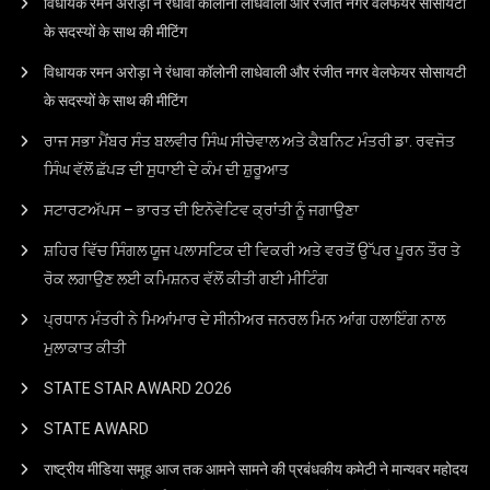
विधायक रमन अरोड़ा ने रंधावा कॉलोनी लाधेवाली और रंजीत नगर वेलफेयर सोसायटी
के सदस्यों के साथ की मीटिंग
विधायक रमन अरोड़ा ने रंधावा कॉलोनी लाधेवाली और रंजीत नगर वेलफेयर सोसायटी
के सदस्यों के साथ की मीटिंग
ਰਾਜ ਸਭਾ ਮੈਂਬਰ ਸੰਤ ਬਲਵੀਰ ਸਿੰਘ ਸੀਚੇਵਾਲ ਅਤੇ ਕੈਬਨਿਟ ਮੰਤਰੀ ਡਾ. ਰਵਜੋਤ
ਸਿੰਘ ਵੱਲੋਂ ਛੱਪੜ ਦੀ ਸੁਧਾਈ ਦੇ ਕੰਮ ਦੀ ਸ਼ੁਰੂਆਤ
ਸਟਾਰਟਅੱਪਸ – ਭਾਰਤ ਦੀ ਇਨੋਵੇਟਿਵ ਕ੍ਰਾਂਤੀ ਨੂੰ ਜਗਾਉਣਾ
ਸ਼ਹਿਰ ਵਿੱਚ ਸਿੰਗਲ ਯੂਜ ਪਲਾਸਟਿਕ ਦੀ ਵਿਕਰੀ ਅਤੇ ਵਰਤੋਂ ਉੱਪਰ ਪੂਰਨ ਤੌਰ ਤੇ
ਰੋਕ ਲਗਾਉਣ ਲਈ ਕਮਿਸ਼ਨਰ ਵੱਲੋਂ ਕੀਤੀ ਗਈ ਮੀਟਿੰਗ
ਪ੍ਰਧਾਨ ਮੰਤਰੀ ਨੇ ਮਿਆਂਮਾਰ ਦੇ ਸੀਨੀਅਰ ਜਨਰਲ ਮਿਨ ਆਂਗ ਹਲਾਇੰਗ ਨਾਲ
ਮੁਲਾਕਾਤ ਕੀਤੀ
STATE STAR AWARD 2O26
STATE AWARD
राष्ट्रीय मीडिया समूह आज तक आमने सामने की प्रबंधकीय कमेटी ने मान्यवर महोदय