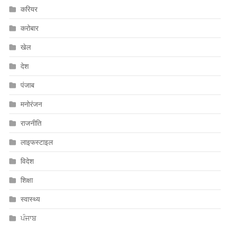
करियर
करोबार
खेल
देश
पंजाब
मनोरंजन
राजनीति
लाइफस्टाइल
विदेश
शिक्षा
स्वास्थ्य
ਪੰਜਾਬ