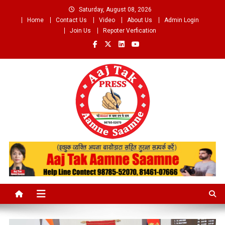
Skip
Saturday, August 08, 2026
to
Home
Contact Us
Video
About Us
Admin Login
content
Join Us
Repoter Verfication
Aaj Tak Aamne Saamne.com