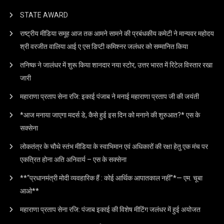
STATE AWARD
राष्ट्रीय मीडिया समूह आज तक आमने सामने की प्रबंधकीय कमेटी ने मान्यवर महोदय
श्री वरजीत वालिया आई ए एस डिप्टी कमिश्नर जलंधर को सम्मानित किया
तनिष्क ने जालंधर में शुरू किया शानदार नया स्टोर, उत्तर भारत में रिटेल विस्तार रखा
जारी
महाराणा प्रताप सेना रजि: इकाई पंजाब ने मनाई महाराणा प्रताप जी की जयंती
*आज मनाया जाएगा मदर्स डे, कैसे हुई इस दिन को मनाने की शुरुआत?* एस के
सक्सेना
लोकतंत्र के चौथे स्तंभ मीडिया के स्वाभिमान एवं अधिकारों की रक्षा हेतु एक मंच पर
एकत्रित होना अति अनिवार्य – एस के सक्सेना
**“प्रधानमंत्री मोदी व्यवहारिक हैं : कोई आर्थिक आपातकाल नहीं”*— एम. चूबा
आओ**
महाराणा प्रताप सेना रजि: पंजाब इकाई की विशेष मीटिंग जलंधर में हुई अयोजत