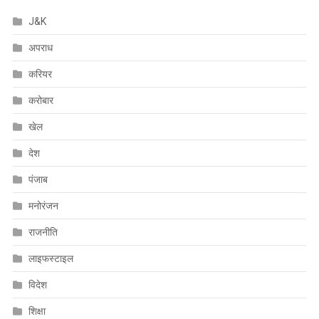
J&K
अपराध
करियर
करोबार
खेल
देश
पंजाब
मनोरंजन
राजनीति
लाइफस्टाइल
विदेश
शिक्षा