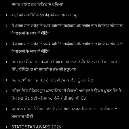
ਸਥਾਨ ਹਾਸਲ ਕਰ ਇਤਿਹਾਸ ਰਚਿਆ
बदले की राजनीति करना बंद करे मान सरकार : चुग
विधायक रमन अरोड़ा ने रंधावा कॉलोनी लाधेवाली और रंजीत नगर वेलफेयर सोसायटी
के सदस्यों के साथ की मीटिंग
विधायक रमन अरोड़ा ने रंधावा कॉलोनी लाधेवाली और रंजीत नगर वेलफेयर सोसायटी
के सदस्यों के साथ की मीटिंग
ਰਾਜ ਸਭਾ ਮੈਂਬਰ ਸੰਤ ਬਲਵੀਰ ਸਿੰਘ ਸੀਚੇਵਾਲ ਅਤੇ ਕੈਬਨਿਟ ਮੰਤਰੀ ਡਾ. ਰਵਜੋਤ
ਸਿੰਘ ਵੱਲੋਂ ਛੱਪੜ ਦੀ ਸੁਧਾਈ ਦੇ ਕੰਮ ਦੀ ਸ਼ੁਰੂਆਤ
ਸਟਾਰਟਅੱਪਸ – ਭਾਰਤ ਦੀ ਇਨੋਵੇਟਿਵ ਕ੍ਰਾਂਤੀ ਨੂੰ ਜਗਾਉਣਾ
ਸ਼ਹਿਰ ਵਿੱਚ ਸਿੰਗਲ ਯੂਜ ਪਲਾਸਟਿਕ ਦੀ ਵਿਕਰੀ ਅਤੇ ਵਰਤੋਂ ਉੱਪਰ ਪੂਰਨ ਤੌਰ ਤੇ
ਰੋਕ ਲਗਾਉਣ ਲਈ ਕਮਿਸ਼ਨਰ ਵੱਲੋਂ ਕੀਤੀ ਗਈ ਮੀਟਿੰਗ
ਪ੍ਰਧਾਨ ਮੰਤਰੀ ਨੇ ਮਿਆਂਮਾਰ ਦੇ ਸੀਨੀਅਰ ਜਨਰਲ ਮਿਨ ਆਂਗ ਹਲਾਇੰਗ ਨਾਲ
ਮੁਲਾਕਾਤ ਕੀਤੀ
STATE STAR AWARD 2O26