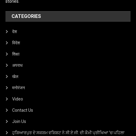
stories.
CATEGORIES
देश
विदेश
शिक्षा
अपराध
खेल
मनोरंजन
Video
Contact Us
Join Us
ਹੁਸ਼ਿਆਰਪੁਰ ਦੇ ਸਕਸ਼ਮ ਵਸ਼ਿਸ਼ਟ ਨੇ ਸੀ.ਏ.ਜੀ. ਦੀ ਕੌਮੀ ਪ੍ਰੀਖਿਆ ‘ਚ ਪਹਿਲਾ