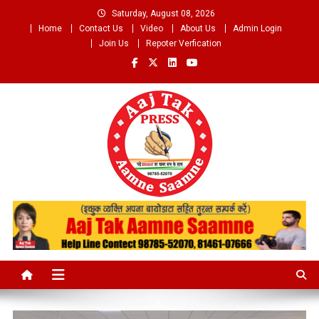
Skip
Saturday, August 08, 2026
to
Home
Contact Us
Video
About Us
Admin Login
content
Join Us
Repoter Verfication
Aaj Tak Aamne Saamne.com