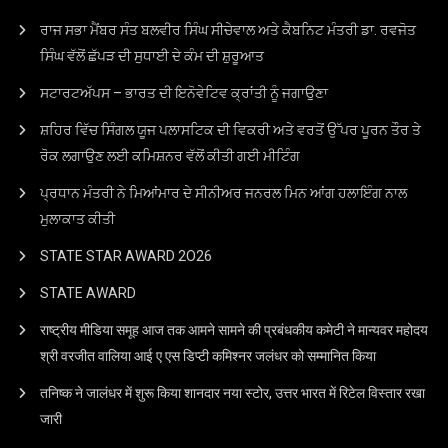
ਰਾਜ ਸਭਾ ਮੈਂਬਰ ਸੰਤ ਬਲਵੀਰ ਸਿੰਘ ਸੀਚੇਵਾਲ ਅਤੇ ਕੈਬਨਿਟ ਮੰਤਰੀ ਡਾ. ਰਵਜੋਤ
ਸਿੰਘ ਵੱਲੋਂ ਛੱਪੜ ਦੀ ਸੁਧਾਈ ਦੇ ਕੰਮ ਦੀ ਸ਼ੁਰੂਆਤ
ਸਟਾਰਟਅੱਪਸ – ਭਾਰਤ ਦੀ ਇਨੋਵੇਟਿਵ ਕ੍ਰਾਂਤੀ ਨੂੰ ਜਗਾਉਣਾ
ਸ਼ਹਿਰ ਵਿੱਚ ਸਿੰਗਲ ਯੂਜ ਪਲਾਸਟਿਕ ਦੀ ਵਿਕਰੀ ਅਤੇ ਵਰਤੋਂ ਉੱਪਰ ਪੂਰਨ ਤੌਰ ਤੇ
ਰੋਕ ਲਗਾਉਣ ਲਈ ਕਮਿਸ਼ਨਰ ਵੱਲੋਂ ਕੀਤੀ ਗਈ ਮੀਟਿੰਗ
ਪ੍ਰਧਾਨ ਮੰਤਰੀ ਨੇ ਮਿਆਂਮਾਰ ਦੇ ਸੀਨੀਅਰ ਜਨਰਲ ਮਿਨ ਆਂਗ ਹਲਾਇੰਗ ਨਾਲ
ਮੁਲਾਕਾਤ ਕੀਤੀ
STATE STAR AWARD 2O26
STATE AWARD
राष्ट्रीय मीडिया समूह आज तक आमने सामने की प्रबंधकीय कमेटी ने मान्यवर महोदय
श्री वरजीत वालिया आई ए एस डिप्टी कमिश्नर जलंधर को सम्मानित किया
तनिष्क ने जालंधर में शुरू किया शानदार नया स्टोर, उत्तर भारत में रिटेल विस्तार रखा
जारी