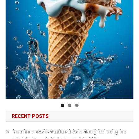
RECENT POSTS
ਸਿਹਤ ਵਿਭਾਗ ਵੱਲੋਂ ਐਲ.ਐਚ.ਵੀਜ਼ ਅਤੇ ਏ.ਐਨ.ਐਮਜ਼ ਨੂੰ ਦਿੱਤੀ ਗਈ ਯੂ-ਵਿਨ