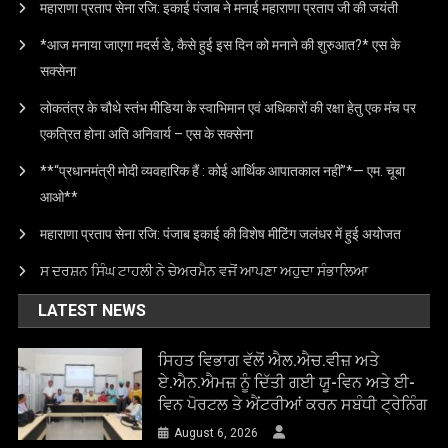
महाराणा प्रताप सेना रजि: इकाई पंजाब ने मनाई महाराणा प्रताप जी की जयंती
*आज मनाया जाएगा मदर्स डे, कैसे हुई इस दिन को मनाने की शुरुआत?* एस के
सक्सेना
लोकतंत्र के चौथे स्तंभ मीडिया के स्वाभिमान एवं अधिकारों की रक्षा हेतु एक मंच पर
एकत्रित होना अति अनिवार्य – एस के सक्सेना
**“प्रधानमंत्री मोदी व्यवहारिक हैं : कोई आर्थिक आपातकाल नहीं”*— एम. चूबा
आओ**
महाराणा प्रताप सेना रजि: पंजाब इकाई की विशेष मीटिंग जलंधर में हुई अयोजत
ਸ ਦਰਸ਼ਨ ਸਿੰਘ ਟਾਹਲੀ ਨੇ ਚੇਅਰਮੈਨ ਵਜੋਂ ਆਪਣਾ ਅਹੁਦਾ ਸੰਭਾਲਿਆ
LATEST NEWS
ਸਿਹਤ ਵਿਭਾਗ ਵੱਲੋਂ ਐਲ.ਐਚ.ਵੀਜ਼ ਅਤੇ
ਏ.ਐਨ.ਐਮਜ਼ ਨੂੰ ਦਿੱਤੀ ਗਈ ਯੂ-ਵਿਨ ਅਤੇ ਈ-
ਵਿਨ ਪੋਰਟਲ ਤੇ ਐਂਟਰੀਆਂ ਕਰਨ ਸਬੰਧੀ ਟ੍ਰੇਨਿੰਗ
August 6, 2026