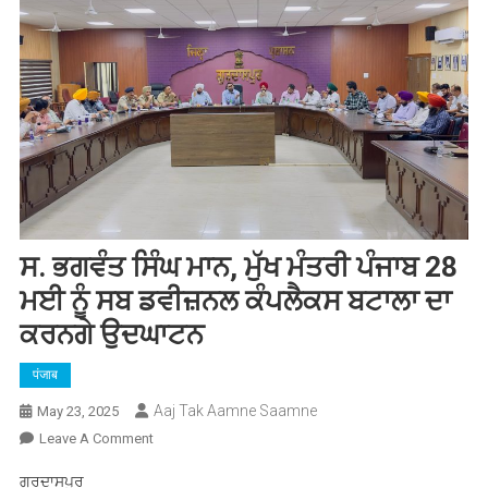
ਸ. ਭਗਵੰਤ ਸਿੰਘ ਮਾਨ, ਮੁੱਖ ਮੰਤਰੀ ਪੰਜਾਬ 28
ਮਈ ਨੂੰ ਸਬ ਡਵੀਜ਼ਨਲ ਕੰਪਲੈਕਸ ਬਟਾਲਾ ਦਾ
ਕਰਨਗੇ ਉਦਘਾਟਨ
पंजाब
Aaj Tak Aamne Saamne
May 23, 2025
On
Leave A Comment
ਸ.
ਗੁਰਦਾਸਪੁਰ
ਭਗਵੰਤ