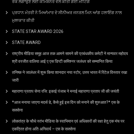
ਰੋਕ ਲਗਾਉਣ ਲਈ ਕਮਿਸ਼ਨਰ ਵੱਲੋਂ ਕੀਤੀ ਗਈ ਮੀਟਿੰਗ
ਪ੍ਰਧਾਨ ਮੰਤਰੀ ਨੇ ਮਿਆਂਮਾਰ ਦੇ ਸੀਨੀਅਰ ਜਨਰਲ ਮਿਨ ਆਂਗ ਹਲਾਇੰਗ ਨਾਲ
ਮੁਲਾਕਾਤ ਕੀਤੀ
STATE STAR AWARD 2O26
STATE AWARD
राष्ट्रीय मीडिया समूह आज तक आमने सामने की प्रबंधकीय कमेटी ने मान्यवर महोदय
श्री वरजीत वालिया आई ए एस डिप्टी कमिश्नर जलंधर को सम्मानित किया
तनिष्क ने जालंधर में शुरू किया शानदार नया स्टोर, उत्तर भारत में रिटेल विस्तार रखा
जारी
महाराणा प्रताप सेना रजि: इकाई पंजाब ने मनाई महाराणा प्रताप जी की जयंती
*आज मनाया जाएगा मदर्स डे, कैसे हुई इस दिन को मनाने की शुरुआत?* एस के
सक्सेना
लोकतंत्र के चौथे स्तंभ मीडिया के स्वाभिमान एवं अधिकारों की रक्षा हेतु एक मंच पर
एकत्रित होना अति अनिवार्य – एस के सक्सेना