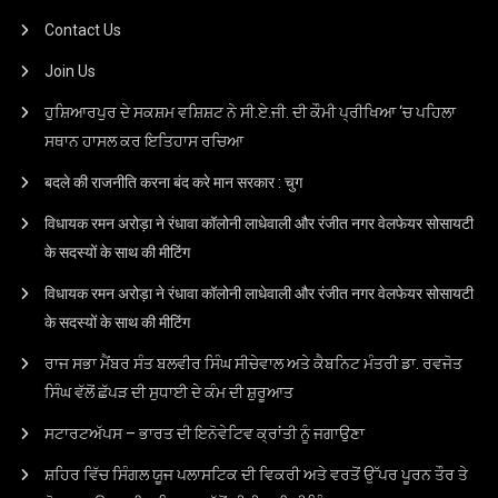
Contact Us
Join Us
ਹੁਸ਼ਿਆਰਪੁਰ ਦੇ ਸਕਸ਼ਮ ਵਸ਼ਿਸ਼ਟ ਨੇ ਸੀ.ਏ.ਜੀ. ਦੀ ਕੌਮੀ ਪ੍ਰੀਖਿਆ ‘ਚ ਪਹਿਲਾ
ਸਥਾਨ ਹਾਸਲ ਕਰ ਇਤਿਹਾਸ ਰਚਿਆ
बदले की राजनीति करना बंद करे मान सरकार : चुग
विधायक रमन अरोड़ा ने रंधावा कॉलोनी लाधेवाली और रंजीत नगर वेलफेयर सोसायटी
के सदस्यों के साथ की मीटिंग
विधायक रमन अरोड़ा ने रंधावा कॉलोनी लाधेवाली और रंजीत नगर वेलफेयर सोसायटी
के सदस्यों के साथ की मीटिंग
ਰਾਜ ਸਭਾ ਮੈਂਬਰ ਸੰਤ ਬਲਵੀਰ ਸਿੰਘ ਸੀਚੇਵਾਲ ਅਤੇ ਕੈਬਨਿਟ ਮੰਤਰੀ ਡਾ. ਰਵਜੋਤ
ਸਿੰਘ ਵੱਲੋਂ ਛੱਪੜ ਦੀ ਸੁਧਾਈ ਦੇ ਕੰਮ ਦੀ ਸ਼ੁਰੂਆਤ
ਸਟਾਰਟਅੱਪਸ – ਭਾਰਤ ਦੀ ਇਨੋਵੇਟਿਵ ਕ੍ਰਾਂਤੀ ਨੂੰ ਜਗਾਉਣਾ
ਸ਼ਹਿਰ ਵਿੱਚ ਸਿੰਗਲ ਯੂਜ ਪਲਾਸਟਿਕ ਦੀ ਵਿਕਰੀ ਅਤੇ ਵਰਤੋਂ ਉੱਪਰ ਪੂਰਨ ਤੌਰ ਤੇ