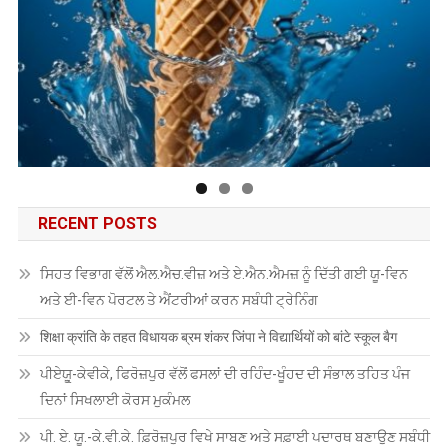
RECENT POSTS
ਸਿਹਤ ਵਿਭਾਗ ਵੱਲੋਂ ਐਲ.ਐਚ.ਵੀਜ਼ ਅਤੇ ਏ.ਐਨ.ਐਮਜ਼ ਨੂੰ ਦਿੱਤੀ ਗਈ ਯੂ-ਵਿਨ
ਅਤੇ ਈ-ਵਿਨ ਪੋਰਟਲ ਤੇ ਐਂਟਰੀਆਂ ਕਰਨ ਸਬੰਧੀ ਟ੍ਰੇਨਿੰਗ
शिक्षा क्रांति के तहत विधायक ब्रम शंकर जिंपा ने विद्यार्थियों को बांटे स्कूल बैग
ਪੀਏਯੂੑ-ਕੇਵੀਕੇ, ਫਿਰੋਜ਼ਪੁਰ ਵੱਲੋਂ ਫਸਲਾਂ ਦੀ ਰਹਿੰਦ-ਖੂੰਹਦ ਦੀ ਸੰਭਾਲ ਤਹਿਤ ਪੰਜ
ਦਿਨਾਂ ਸਿਖਲਾਈ ਕੋਰਸ ਮੁਕੰਮਲ
ਪੀ. ਏ. ਯੂ.-ਕੇ.ਵੀ.ਕੇ. ਫ਼ਿਰੋਜ਼ਪੁਰ ਵਿਖੇ ਸਾਬਣ ਅਤੇ ਸਫ਼ਾਈ ਪਦਾਰਥ ਬਣਾਉਣ ਸਬੰਧੀ