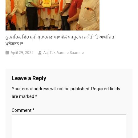
ਨੂਰਮਹਿਲ ਵਿੱਚ ਸ਼੍ਰੀ ਬ੍ਰਾਹਮਣ ਸਭਾ ਵੱਲੋਂ ਪਰਸ਼ੂਰਾਮ ਜਯੰਤੀ ‘ਤੇ ਆਯੋਜਿਤ
ਪ੍ਰੋਗਰਾਮ*
April 29, 2025
Aaj Tak Aamne Saamne
Leave a Reply
Your email address will not be published.
Required fields
are marked
*
Comment
*