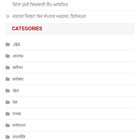
ਕਿੱਤਾ ਮੁੱਖੀ ਸਿਖਲਾਈ ਕੈਂਪ ਆਯੋਜਿਤ
ਦਫ਼ਤਰ ਜ਼ਿਲ੍ਹਾ ਲੋਕ ਸੰਪਰਕ ਅਫ਼ਸਰ, ਫ਼ਿਰੋਜ਼ਪੁਰ
CATEGORIES
J&K
अपराध
करियर
करोबार
खेल
देश
पंजाब
मनोरंजन
राजनीति