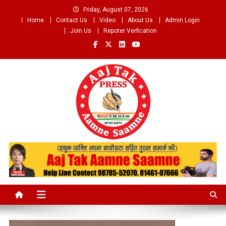
Skip
Friday, August 07, 2026
to
Home
Contact Us
Video
About Us
Admin Login
content
Join Us
Repoter Verfication
Aaj Tak Aamne Saamne.com