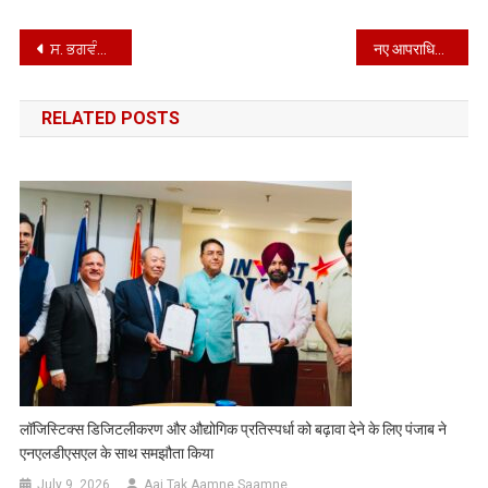
Post
ਸ. ਭਗਵੰਤ ਸਿੰਘ ਮਾਨ, ਮੁੱਖ ਮੰਤਰੀ ਪੰਜਾਬ 28 ਮਈ ਨੂੰ ਸਬ ਡਵੀਜ਼ਨਲ ਕੰਪਲੈਕਸ ਬਟਾਲਾ ਦਾ ਕਰਨਗੇ ਉਦਘਾਟਨ
नए आपराधिक कानूनों के अनुसार फोरेंसिक विज्ञान सेवाओं को मजबूत बनाने पर चर्चा होगी*
navigation
RELATED POSTS
लॉजिस्टिक्स डिजिटलीकरण और औद्योगिक प्रतिस्पर्धा को बढ़ावा देने के लिए पंजाब ने
एनएलडीएसएल के साथ समझौता किया
July 9, 2026
Aaj Tak Aamne Saamne