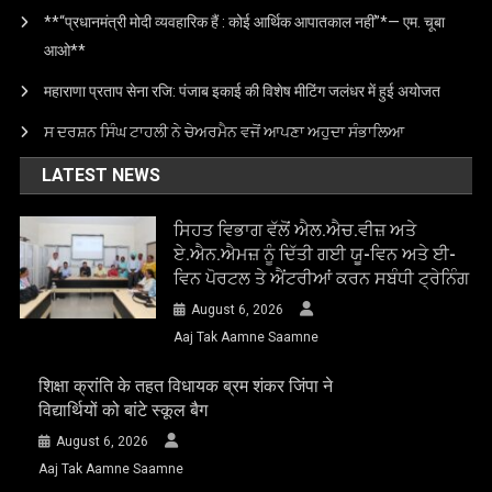
**“प्रधानमंत्री मोदी व्यवहारिक हैं : कोई आर्थिक आपातकाल नहीं”*— एम. चूबा
आओ**
महाराणा प्रताप सेना रजि: पंजाब इकाई की विशेष मीटिंग जलंधर में हुई अयोजत
ਸ ਦਰਸ਼ਨ ਸਿੰਘ ਟਾਹਲੀ ਨੇ ਚੇਅਰਮੈਨ ਵਜੋਂ ਆਪਣਾ ਅਹੁਦਾ ਸੰਭਾਲਿਆ
LATEST NEWS
ਸਿਹਤ ਵਿਭਾਗ ਵੱਲੋਂ ਐਲ.ਐਚ.ਵੀਜ਼ ਅਤੇ
ਏ.ਐਨ.ਐਮਜ਼ ਨੂੰ ਦਿੱਤੀ ਗਈ ਯੂ-ਵਿਨ ਅਤੇ ਈ-
ਵਿਨ ਪੋਰਟਲ ਤੇ ਐਂਟਰੀਆਂ ਕਰਨ ਸਬੰਧੀ ਟ੍ਰੇਨਿੰਗ
August 6, 2026
Aaj Tak Aamne Saamne
शिक्षा क्रांति के तहत विधायक ब्रम शंकर जिंपा ने
विद्यार्थियों को बांटे स्कूल बैग
August 6, 2026
Aaj Tak Aamne Saamne