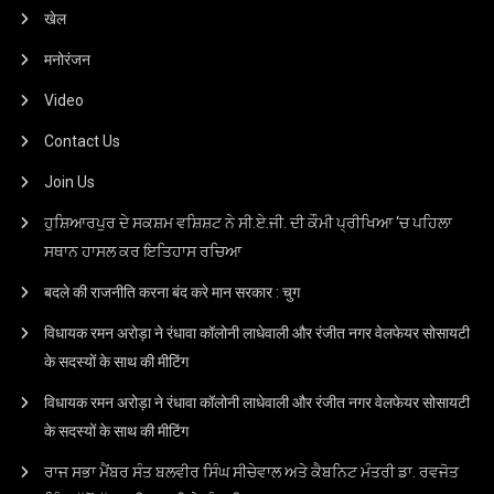
खेल
मनोरंजन
Video
Contact Us
Join Us
ਹੁਸ਼ਿਆਰਪੁਰ ਦੇ ਸਕਸ਼ਮ ਵਸ਼ਿਸ਼ਟ ਨੇ ਸੀ.ਏ.ਜੀ. ਦੀ ਕੌਮੀ ਪ੍ਰੀਖਿਆ ‘ਚ ਪਹਿਲਾ
ਸਥਾਨ ਹਾਸਲ ਕਰ ਇਤਿਹਾਸ ਰਚਿਆ
बदले की राजनीति करना बंद करे मान सरकार : चुग
विधायक रमन अरोड़ा ने रंधावा कॉलोनी लाधेवाली और रंजीत नगर वेलफेयर सोसायटी
के सदस्यों के साथ की मीटिंग
विधायक रमन अरोड़ा ने रंधावा कॉलोनी लाधेवाली और रंजीत नगर वेलफेयर सोसायटी
के सदस्यों के साथ की मीटिंग
ਰਾਜ ਸਭਾ ਮੈਂਬਰ ਸੰਤ ਬਲਵੀਰ ਸਿੰਘ ਸੀਚੇਵਾਲ ਅਤੇ ਕੈਬਨਿਟ ਮੰਤਰੀ ਡਾ. ਰਵਜੋਤ