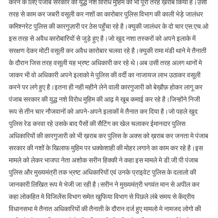
करने के लिए पंजाब सरकार की युद्ध नशे विरोध मुहिम को भी पूरी तरह ख़राब किया है।उसी
की
तरह से काम कर जबरी वसूली कर नशों का कारोबार पुलिस विभाग की काली भेड़े जालंधर
जाँच
कमिश्नरेट पुलिस की कारगुज़ारी पर ठेस पहुँचा रहे है।क्युकी जालंधर के दो चार एस.एच.ओ
भी
इस तरह से अवैध कारोबारियों से जुड़े हुए है।जो खुद नशा तस्करों को अपने इलाके में
करवाओ-
सरक्षण देकर मोटी वसूली कर अवैध कारोबार चलवा रहे है।क्युकी रामा मंडी थाने मे तैनाती
अशोक
के दौरान जिस तरह वसूली यह भ्रष्ट अधिकारी कर रहे थे।अब उसी तरह अलग थानों मे
सरीन
जाकर भी वो अधिकारी अपने इलाको मे पुलिस की वर्दी का नाजायज लाभ उठाकर वसूली
हिक्की*
करने पर लगे हुए है।इतना ही नही महीने लेने वाली कारगुजारी को बेख़ौफ़ होकर लागू कर
पंजाब सरकार की युद्ध नशे विरोध मुहिम की आढ़ मे खूब कमाई कर रहे है।जिन्होंने निजी
रूप से तीन चार नौजवानों को अपने-अपने इलाकों मे तैनात कर दिया है।जो पहले खुद
पुलिस रेड करवा रहे उसके बाद पैसों की सैटिंग का खेल चलाकर ईमानदार पुलिस
अधिकारियों की कारगुजारी को भी ख़राब कर पुलिस के अक्स को ख़राब कर जनता मे पंजाब
सरकार की नशों के खिलाफ मुहिम पर धक्केशाही की मोहर लगाने का काम कर रहे है।इस
मामले को लेकर भाजपा नेता अशोक सरीन हिक्की ने कहा इस मामले मे डी.जी.पी पंजाब
पुलिस और मुख्यमंत्री तक भ्रष्ट अधिकारियों एवं उनके प्राइवेट पुलिस के दलालो की
जानकारी लिखित रूप मे भेजी जा रही है।सरीन ने मुख्यमंत्री भगवंत मान से अपील कर
कहा लोकहित मे विजिलेंस विभाग समेत खुफिया विभाग से पिछले लंबे समय से केंद्रीय
विधानसभा मे तैनात अधिकारियों की तैनाती के दौरान दर्ज हुए मामलो मे नामजद लोगो की