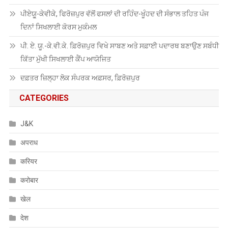
ਪੀਏਯੂੑ-ਕੇਵੀਕੇ, ਫਿਰੋਜ਼ਪੁਰ ਵੱਲੋਂ ਫਸਲਾਂ ਦੀ ਰਹਿੰਦ-ਖੂੰਹਦ ਦੀ ਸੰਭਾਲ ਤਹਿਤ ਪੰਜ
ਦਿਨਾਂ ਸਿਖਲਾਈ ਕੋਰਸ ਮੁਕੰਮਲ
ਪੀ. ਏ. ਯੂ.-ਕੇ.ਵੀ.ਕੇ. ਫ਼ਿਰੋਜ਼ਪੁਰ ਵਿਖੇ ਸਾਬਣ ਅਤੇ ਸਫ਼ਾਈ ਪਦਾਰਥ ਬਣਾਉਣ ਸਬੰਧੀ
ਕਿੱਤਾ ਮੁੱਖੀ ਸਿਖਲਾਈ ਕੈਂਪ ਆਯੋਜਿਤ
ਦਫ਼ਤਰ ਜ਼ਿਲ੍ਹਾ ਲੋਕ ਸੰਪਰਕ ਅਫ਼ਸਰ, ਫ਼ਿਰੋਜ਼ਪੁਰ
CATEGORIES
J&K
अपराध
करियर
करोबार
खेल
देश