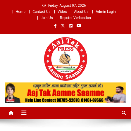
Skip
Friday, August 07, 2026
to
Home
Contact Us
Video
About Us
Admin Login
content
Join Us
Repoter Verfication
Aaj Tak Aamne Saamne.com