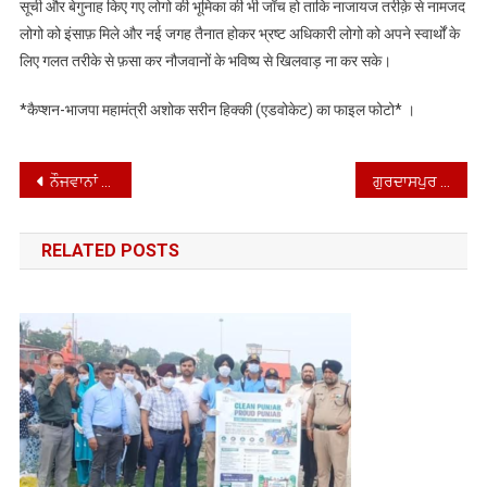
सूची और बेगुनाह किए गए लोगो की भूमिका की भी जाँच हो ताकि नाजायज तरीक़े से नामजद
लोगो को इंसाफ़ मिले और नई जगह तैनात होकर भ्रष्ट अधिकारी लोगो को अपने स्वार्थों के
लिए गलत तरीके से फ़सा कर नौजवानों के भविष्य से खिलवाड़ ना कर सके।
*कैप्शन-भाजपा महामंत्री अशोक सरीन हिक्की (एडवोकेट) का फाइल फोटो* ।
Post
ਨੌਜਵਾਨਾਂ ਨੂੰ ਖੇਡਾਂ ਨਾਲ ਜੋੜਨ ਲਈ ਬਟਾਲਾ ਪੁਲਿਸ ਨੇ ਪਿੰਡ ਹਰਪੁਰਾ ਵਿੱਚ ਫੁੱਟਬਾਲ ਟੂਰਨਾਮੈਂਟ ਕਰਵਾਇਆ
ਗੁਰਦਾਸਪੁਰ ਪੁਲਿਸ ਵੱਲੋਂ ਵੱਖ-ਵੱਖ ਮੁਕੱਦਮਿਆ ਵਿੱਚ 288 ਗ੍ਰਾਮ ਹੈਰੋਇੰਨ, 03 ਲਾਈਟਰ, ਸਿਲਵਰ ਪੇਪਰ ਅਤੇ 10 ਰੁਪਏ ਨੋਟਾ ਸਮੇਤ 06 ਦੋਸ਼ੀਆ ਨੂੰ ਕੀਤਾ ਗ੍ਰਿਫਤਾਰ
navigation
RELATED POSTS