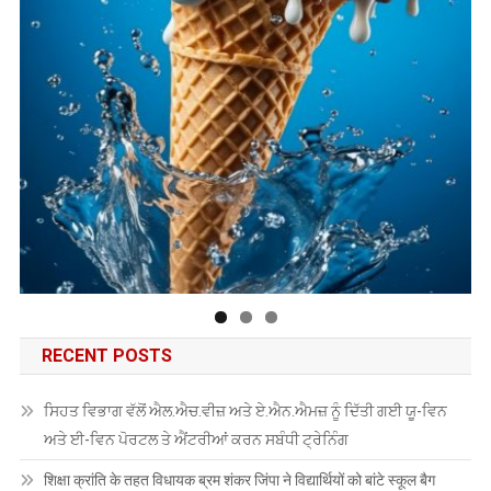
RECENT POSTS
ਸਿਹਤ ਵਿਭਾਗ ਵੱਲੋਂ ਐਲ.ਐਚ.ਵੀਜ਼ ਅਤੇ ਏ.ਐਨ.ਐਮਜ਼ ਨੂੰ ਦਿੱਤੀ ਗਈ ਯੂ-ਵਿਨ
ਅਤੇ ਈ-ਵਿਨ ਪੋਰਟਲ ਤੇ ਐਂਟਰੀਆਂ ਕਰਨ ਸਬੰਧੀ ਟ੍ਰੇਨਿੰਗ
शिक्षा क्रांति के तहत विधायक ब्रम शंकर जिंपा ने विद्यार्थियों को बांटे स्कूल बैग