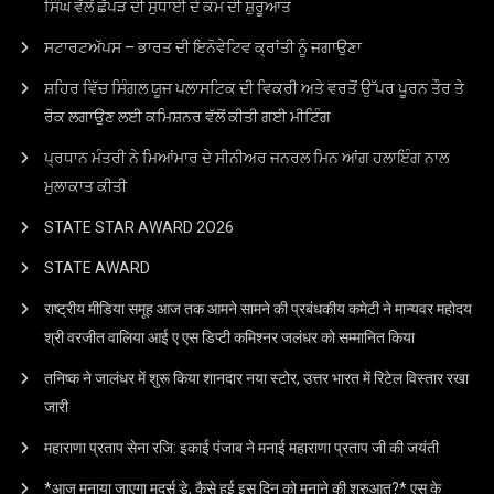
ਸਿੰਘ ਵੱਲੋਂ ਛੱਪੜ ਦੀ ਸੁਧਾਈ ਦੇ ਕੰਮ ਦੀ ਸ਼ੁਰੂਆਤ
ਸਟਾਰਟਅੱਪਸ – ਭਾਰਤ ਦੀ ਇਨੋਵੇਟਿਵ ਕ੍ਰਾਂਤੀ ਨੂੰ ਜਗਾਉਣਾ
ਸ਼ਹਿਰ ਵਿੱਚ ਸਿੰਗਲ ਯੂਜ ਪਲਾਸਟਿਕ ਦੀ ਵਿਕਰੀ ਅਤੇ ਵਰਤੋਂ ਉੱਪਰ ਪੂਰਨ ਤੌਰ ਤੇ
ਰੋਕ ਲਗਾਉਣ ਲਈ ਕਮਿਸ਼ਨਰ ਵੱਲੋਂ ਕੀਤੀ ਗਈ ਮੀਟਿੰਗ
ਪ੍ਰਧਾਨ ਮੰਤਰੀ ਨੇ ਮਿਆਂਮਾਰ ਦੇ ਸੀਨੀਅਰ ਜਨਰਲ ਮਿਨ ਆਂਗ ਹਲਾਇੰਗ ਨਾਲ
ਮੁਲਾਕਾਤ ਕੀਤੀ
STATE STAR AWARD 2O26
STATE AWARD
राष्ट्रीय मीडिया समूह आज तक आमने सामने की प्रबंधकीय कमेटी ने मान्यवर महोदय
श्री वरजीत वालिया आई ए एस डिप्टी कमिश्नर जलंधर को सम्मानित किया
तनिष्क ने जालंधर में शुरू किया शानदार नया स्टोर, उत्तर भारत में रिटेल विस्तार रखा
जारी
महाराणा प्रताप सेना रजि: इकाई पंजाब ने मनाई महाराणा प्रताप जी की जयंती
*आज मनाया जाएगा मदर्स डे, कैसे हुई इस दिन को मनाने की शुरुआत?* एस के