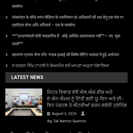
सक्सेना
लोकतंत्र के चौथे स्तंभ मीडिया के स्वाभिमान एवं अधिकारों की रक्षा हेतु एक मंच पर
एकत्रित होना अति अनिवार्य – एस के सक्सेना
**“प्रधानमंत्री मोदी व्यवहारिक हैं : कोई आर्थिक आपातकाल नहीं”*— एम. चूबा
आओ**
महाराणा प्रताप सेना रजि: पंजाब इकाई की विशेष मीटिंग जलंधर में हुई अयोजत
ਸ ਦਰਸ਼ਨ ਸਿੰਘ ਟਾਹਲੀ ਨੇ ਚੇਅਰਮੈਨ ਵਜੋਂ ਆਪਣਾ ਅਹੁਦਾ ਸੰਭਾਲਿਆ
LATEST NEWS
ਸਿਹਤ ਵਿਭਾਗ ਵੱਲੋਂ ਐਲ.ਐਚ.ਵੀਜ਼ ਅਤੇ
ਏ.ਐਨ.ਐਮਜ਼ ਨੂੰ ਦਿੱਤੀ ਗਈ ਯੂ-ਵਿਨ ਅਤੇ ਈ-
ਵਿਨ ਪੋਰਟਲ ਤੇ ਐਂਟਰੀਆਂ ਕਰਨ ਸਬੰਧੀ ਟ੍ਰੇਨਿੰਗ
August 6, 2026
Aaj Tak Aamne Saamne