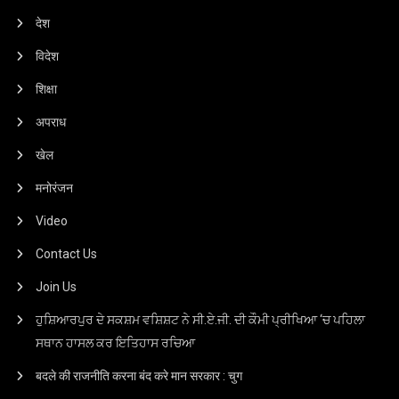
देश
विदेश
शिक्षा
अपराध
खेल
मनोरंजन
Video
Contact Us
Join Us
ਹੁਸ਼ਿਆਰਪੁਰ ਦੇ ਸਕਸ਼ਮ ਵਸ਼ਿਸ਼ਟ ਨੇ ਸੀ.ਏ.ਜੀ. ਦੀ ਕੌਮੀ ਪ੍ਰੀਖਿਆ ‘ਚ ਪਹਿਲਾ
ਸਥਾਨ ਹਾਸਲ ਕਰ ਇਤਿਹਾਸ ਰਚਿਆ
बदले की राजनीति करना बंद करे मान सरकार : चुग