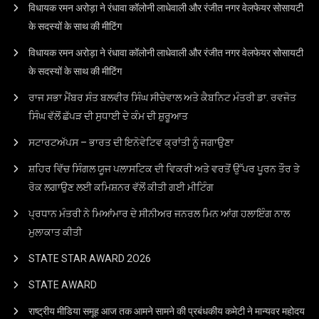
विधायक रमन अरोड़ा ने रंधावा कॉलोनी लाधेवाली और रंजीत नगर वेलफेयर सोसायटी
के सदस्यों के साथ की मीटिंग
विधायक रमन अरोड़ा ने रंधावा कॉलोनी लाधेवाली और रंजीत नगर वेलफेयर सोसायटी
के सदस्यों के साथ की मीटिंग
ਰਾਜ ਸਭਾ ਮੈਂਬਰ ਸੰਤ ਬਲਵੀਰ ਸਿੰਘ ਸੀਚੇਵਾਲ ਅਤੇ ਕੈਬਨਿਟ ਮੰਤਰੀ ਡਾ. ਰਵਜੋਤ
ਸਿੰਘ ਵੱਲੋਂ ਛੱਪੜ ਦੀ ਸੁਧਾਈ ਦੇ ਕੰਮ ਦੀ ਸ਼ੁਰੂਆਤ
ਸਟਾਰਟਅੱਪਸ – ਭਾਰਤ ਦੀ ਇਨੋਵੇਟਿਵ ਕ੍ਰਾਂਤੀ ਨੂੰ ਜਗਾਉਣਾ
ਸ਼ਹਿਰ ਵਿੱਚ ਸਿੰਗਲ ਯੂਜ ਪਲਾਸਟਿਕ ਦੀ ਵਿਕਰੀ ਅਤੇ ਵਰਤੋਂ ਉੱਪਰ ਪੂਰਨ ਤੌਰ ਤੇ
ਰੋਕ ਲਗਾਉਣ ਲਈ ਕਮਿਸ਼ਨਰ ਵੱਲੋਂ ਕੀਤੀ ਗਈ ਮੀਟਿੰਗ
ਪ੍ਰਧਾਨ ਮੰਤਰੀ ਨੇ ਮਿਆਂਮਾਰ ਦੇ ਸੀਨੀਅਰ ਜਨਰਲ ਮਿਨ ਆਂਗ ਹਲਾਇੰਗ ਨਾਲ
ਮੁਲਾਕਾਤ ਕੀਤੀ
STATE STAR AWARD 2O26
STATE AWARD
राष्ट्रीय मीडिया समूह आज तक आमने सामने की प्रबंधकीय कमेटी ने मान्यवर महोदय