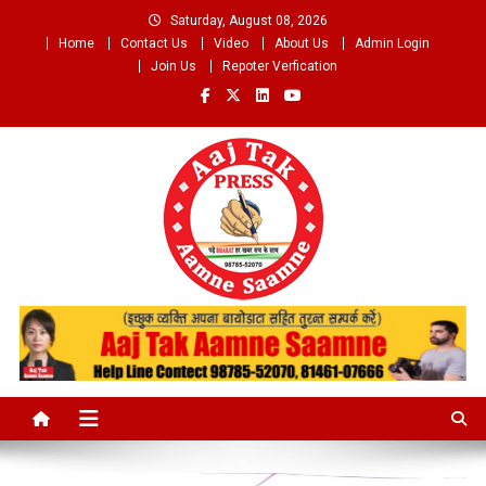
Skip
Saturday, August 08, 2026
to
Home
Contact Us
Video
About Us
Admin Login
content
Join Us
Repoter Verfication
Aaj Tak Aamne Saamne.com