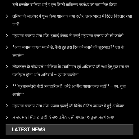
श्री वरजीत वालिया आई ए एस डिप्टी कमिश्नर जलंधर को सम्मानित किया
तनिष्क ने जालंधर में शुरू किया शानदार नया स्टोर, उत्तर भारत में रिटेल विस्तार रखा
जारी
महाराणा प्रताप सेना रजि: इकाई पंजाब ने मनाई महाराणा प्रताप जी की जयंती
*आज मनाया जाएगा मदर्स डे, कैसे हुई इस दिन को मनाने की शुरुआत?* एस के
सक्सेना
लोकतंत्र के चौथे स्तंभ मीडिया के स्वाभिमान एवं अधिकारों की रक्षा हेतु एक मंच पर
एकत्रित होना अति अनिवार्य – एस के सक्सेना
**“प्रधानमंत्री मोदी व्यवहारिक हैं : कोई आर्थिक आपातकाल नहीं”*— एम. चूबा
आओ**
महाराणा प्रताप सेना रजि: पंजाब इकाई की विशेष मीटिंग जलंधर में हुई अयोजत
ਸ ਦਰਸ਼ਨ ਸਿੰਘ ਟਾਹਲੀ ਨੇ ਚੇਅਰਮੈਨ ਵਜੋਂ ਆਪਣਾ ਅਹੁਦਾ ਸੰਭਾਲਿਆ
LATEST NEWS