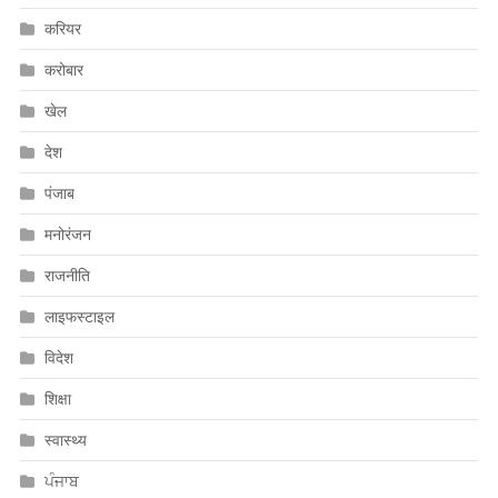
करियर
करोबार
खेल
देश
पंजाब
मनोरंजन
राजनीति
लाइफस्टाइल
विदेश
शिक्षा
स्वास्थ्य
ਪੰਜਾਬ