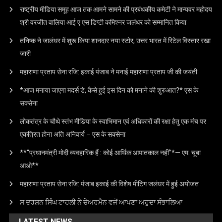
राष्ट्रीय मीडिया समूह आज तक आमने सामने की प्रबंधकीय कमेटी ने मान्यवर महोदय
श्री वरजीत वालिया आई ए एस डिप्टी कमिश्नर जलंधर को सम्मानित किया
तनिष्क ने जालंधर में शुरू किया शानदार नया स्टोर, उत्तर भारत में रिटेल विस्तार रखा
जारी
महाराणा प्रताप सेना रजि: इकाई पंजाब ने मनाई महाराणा प्रताप जी की जयंती
*आज मनाया जाएगा मदर्स डे, कैसे हुई इस दिन को मनाने की शुरुआत?* एस के
सक्सेना
लोकतंत्र के चौथे स्तंभ मीडिया के स्वाभिमान एवं अधिकारों की रक्षा हेतु एक मंच पर
एकत्रित होना अति अनिवार्य – एस के सक्सेना
**“प्रधानमंत्री मोदी व्यवहारिक हैं : कोई आर्थिक आपातकाल नहीं”*— एम. चूबा
आओ**
महाराणा प्रताप सेना रजि: पंजाब इकाई की विशेष मीटिंग जलंधर में हुई अयोजत
ਸ ਦਰਸ਼ਨ ਸਿੰਘ ਟਾਹਲੀ ਨੇ ਚੇਅਰਮੈਨ ਵਜੋਂ ਆਪਣਾ ਅਹੁਦਾ ਸੰਭਾਲਿਆ
LATEST NEWS