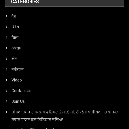
CATEGORIES
देश
विदेश
शिक्षा
अपराध
खेल
मनोरंजन
Video
Contact Us
Join Us
ਹੁਸ਼ਿਆਰਪੁਰ ਦੇ ਸਕਸ਼ਮ ਵਸ਼ਿਸ਼ਟ ਨੇ ਸੀ.ਏ.ਜੀ. ਦੀ ਕੌਮੀ ਪ੍ਰੀਖਿਆ ‘ਚ ਪਹਿਲਾ
ਸਥਾਨ ਹਾਸਲ ਕਰ ਇਤਿਹਾਸ ਰਚਿਆ