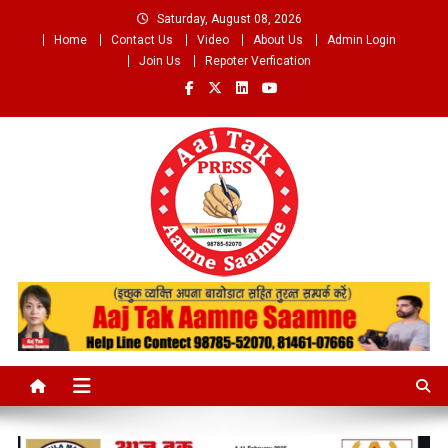
Skip
Saturday, August 08, 2026
to
Home
Contact Us
Video
About Us
Admin Login
content
Join Us
Repoter Verfication
Aaj Tak Aamne Saamne.com