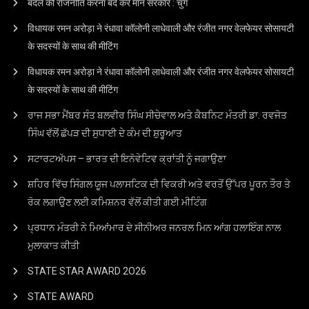
बदले की राजनीति करना बंद करे मान सरकार : चुग
विधायक रमन अरोड़ा ने रंधावा कॉलोनी लाधेवाली और रंजीत नगर वेलफेयर सोसायटी
के सदस्यों के साथ की मीटिंग
विधायक रमन अरोड़ा ने रंधावा कॉलोनी लाधेवाली और रंजीत नगर वेलफेयर सोसायटी
के सदस्यों के साथ की मीटिंग
ਰਾਜ ਸਭਾ ਮੈਂਬਰ ਸੰਤ ਬਲਵੀਰ ਸਿੰਘ ਸੀਚੇਵਾਲ ਅਤੇ ਕੈਬਨਿਟ ਮੰਤਰੀ ਡਾ. ਰਵਜੋਤ
ਸਿੰਘ ਵੱਲੋਂ ਛੱਪੜ ਦੀ ਸੁਧਾਈ ਦੇ ਕੰਮ ਦੀ ਸ਼ੁਰੂਆਤ
ਸਟਾਰਟਅੱਪਸ – ਭਾਰਤ ਦੀ ਇਨੋਵੇਟਿਵ ਕ੍ਰਾਂਤੀ ਨੂੰ ਜਗਾਉਣਾ
ਸ਼ਹਿਰ ਵਿੱਚ ਸਿੰਗਲ ਯੂਜ ਪਲਾਸਟਿਕ ਦੀ ਵਿਕਰੀ ਅਤੇ ਵਰਤੋਂ ਉੱਪਰ ਪੂਰਨ ਤੌਰ ਤੇ
ਰੋਕ ਲਗਾਉਣ ਲਈ ਕਮਿਸ਼ਨਰ ਵੱਲੋਂ ਕੀਤੀ ਗਈ ਮੀਟਿੰਗ
ਪ੍ਰਧਾਨ ਮੰਤਰੀ ਨੇ ਮਿਆਂਮਾਰ ਦੇ ਸੀਨੀਅਰ ਜਨਰਲ ਮਿਨ ਆਂਗ ਹਲਾਇੰਗ ਨਾਲ
ਮੁਲਾਕਾਤ ਕੀਤੀ
STATE STAR AWARD 2O26
STATE AWARD