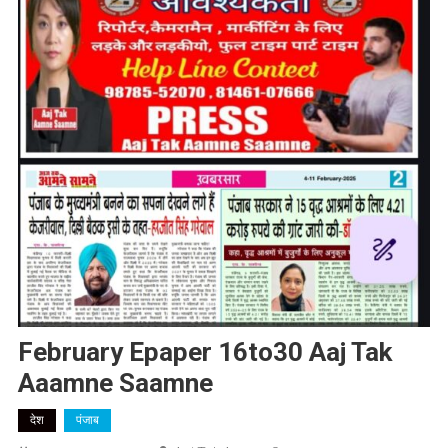
February Epaper 16to30 Aaj Tak
Aaamne Saamne
देश
पंजाब