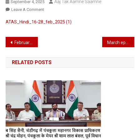
Aaj Tak Aamne Saamne
September 4, 2025
On
Leave A Comment
February
ATAS_Hindi_16-28_feb_2025 (1)
Epaper
16to30
Aaj
Post
February epaper 4to15 Aaj Tak Aaamne saamne
March epaper 1to15 Aaj Tak Aaamne saamne
Tak
navigation
Aaamne
Saamne
RELATED POSTS