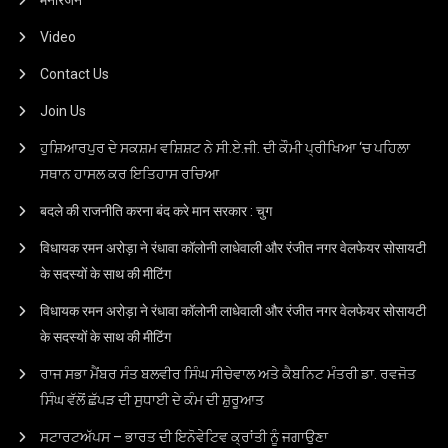
मनोरंजन
Video
Contact Us
Join Us
ਹੁਸ਼ਿਆਰਪੁਰ ਦੇ ਸਕਸ਼ਮ ਵਸ਼ਿਸ਼ਟ ਨੇ ਸੀ.ਏ.ਜੀ. ਦੀ ਕੌਮੀ ਪ੍ਰੀਖਿਆ ‘ਚ ਪਹਿਲਾ
ਸਥਾਨ ਹਾਸਲ ਕਰ ਇਤਿਹਾਸ ਰਚਿਆ
बदले की राजनीति करना बंद करे मान सरकार : चुग
विधायक रमन अरोड़ा ने रंधावा कॉलोनी लाधेवाली और रंजीत नगर वेलफेयर सोसायटी
के सदस्यों के साथ की मीटिंग
विधायक रमन अरोड़ा ने रंधावा कॉलोनी लाधेवाली और रंजीत नगर वेलफेयर सोसायटी
के सदस्यों के साथ की मीटिंग
ਰਾਜ ਸਭਾ ਮੈਂਬਰ ਸੰਤ ਬਲਵੀਰ ਸਿੰਘ ਸੀਚੇਵਾਲ ਅਤੇ ਕੈਬਨਿਟ ਮੰਤਰੀ ਡਾ. ਰਵਜੋਤ
ਸਿੰਘ ਵੱਲੋਂ ਛੱਪੜ ਦੀ ਸੁਧਾਈ ਦੇ ਕੰਮ ਦੀ ਸ਼ੁਰੂਆਤ
ਸਟਾਰਟਅੱਪਸ – ਭਾਰਤ ਦੀ ਇਨੋਵੇਟਿਵ ਕ੍ਰਾਂਤੀ ਨੂੰ ਜਗਾਉਣਾ