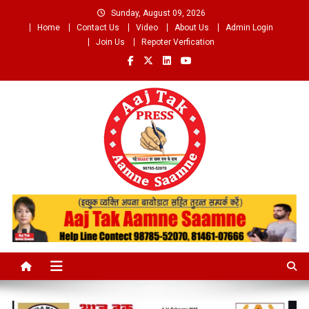
Skip
Sunday, August 09, 2026
to
Home
Contact Us
Video
About Us
Admin Login
content
Join Us
Repoter Verfication
Aaj Tak Aamne Saamne.com