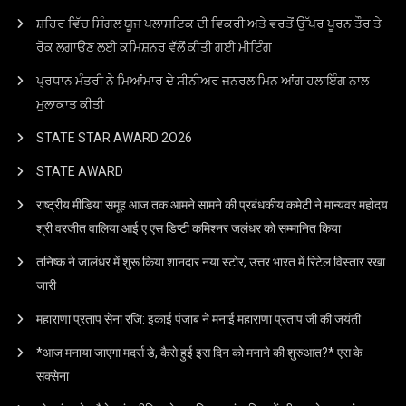
ਸ਼ਹਿਰ ਵਿੱਚ ਸਿੰਗਲ ਯੂਜ ਪਲਾਸਟਿਕ ਦੀ ਵਿਕਰੀ ਅਤੇ ਵਰਤੋਂ ਉੱਪਰ ਪੂਰਨ ਤੌਰ ਤੇ
ਰੋਕ ਲਗਾਉਣ ਲਈ ਕਮਿਸ਼ਨਰ ਵੱਲੋਂ ਕੀਤੀ ਗਈ ਮੀਟਿੰਗ
ਪ੍ਰਧਾਨ ਮੰਤਰੀ ਨੇ ਮਿਆਂਮਾਰ ਦੇ ਸੀਨੀਅਰ ਜਨਰਲ ਮਿਨ ਆਂਗ ਹਲਾਇੰਗ ਨਾਲ
ਮੁਲਾਕਾਤ ਕੀਤੀ
STATE STAR AWARD 2O26
STATE AWARD
राष्ट्रीय मीडिया समूह आज तक आमने सामने की प्रबंधकीय कमेटी ने मान्यवर महोदय
श्री वरजीत वालिया आई ए एस डिप्टी कमिश्नर जलंधर को सम्मानित किया
तनिष्क ने जालंधर में शुरू किया शानदार नया स्टोर, उत्तर भारत में रिटेल विस्तार रखा
जारी
महाराणा प्रताप सेना रजि: इकाई पंजाब ने मनाई महाराणा प्रताप जी की जयंती
*आज मनाया जाएगा मदर्स डे, कैसे हुई इस दिन को मनाने की शुरुआत?* एस के
सक्सेना