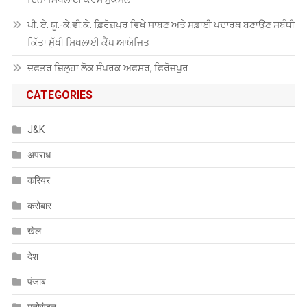
ਪੀ. ਏ. ਯੂ.-ਕੇ.ਵੀ.ਕੇ. ਫ਼ਿਰੋਜ਼ਪੁਰ ਵਿਖੇ ਸਾਬਣ ਅਤੇ ਸਫ਼ਾਈ ਪਦਾਰਥ ਬਣਾਉਣ ਸਬੰਧੀ
ਕਿੱਤਾ ਮੁੱਖੀ ਸਿਖਲਾਈ ਕੈਂਪ ਆਯੋਜਿਤ
ਦਫ਼ਤਰ ਜ਼ਿਲ੍ਹਾ ਲੋਕ ਸੰਪਰਕ ਅਫ਼ਸਰ, ਫ਼ਿਰੋਜ਼ਪੁਰ
CATEGORIES
J&K
अपराध
करियर
करोबार
खेल
देश
पंजाब