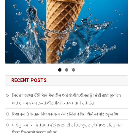
RECENT POSTS
ਸਿਹਤ ਵਿਭਾਗ ਵੱਲੋਂ ਐਲ.ਐਚ.ਵੀਜ਼ ਅਤੇ ਏ.ਐਨ.ਐਮਜ਼ ਨੂੰ ਦਿੱਤੀ ਗਈ ਯੂ-ਵਿਨ
ਅਤੇ ਈ-ਵਿਨ ਪੋਰਟਲ ਤੇ ਐਂਟਰੀਆਂ ਕਰਨ ਸਬੰਧੀ ਟ੍ਰੇਨਿੰਗ
शिक्षा क्रांति के तहत विधायक ब्रम शंकर जिंपा ने विद्यार्थियों को बांटे स्कूल बैग
ਪੀਏਯੂੑ-ਕੇਵੀਕੇ, ਫਿਰੋਜ਼ਪੁਰ ਵੱਲੋਂ ਫਸਲਾਂ ਦੀ ਰਹਿੰਦ-ਖੂੰਹਦ ਦੀ ਸੰਭਾਲ ਤਹਿਤ ਪੰਜ
ਦਿਨਾਂ ਸਿਖਲਾਈ ਕੋਰਸ ਮੁਕੰਮਲ