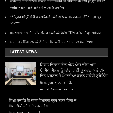
लोकतंत्र के चौथे स्तंभ मीडिया के स्वाभिमान एवं अधिकारों की रक्षा हेतु एक मंच पर
एकत्रित होना अति अनिवार्य – एस के सक्सेना
**“प्रधानमंत्री मोदी व्यवहारिक हैं : कोई आर्थिक आपातकाल नहीं”*— एम. चूबा
आओ**
महाराणा प्रताप सेना रजि: पंजाब इकाई की विशेष मीटिंग जलंधर में हुई अयोजत
ਸ ਦਰਸ਼ਨ ਸਿੰਘ ਟਾਹਲੀ ਨੇ ਚੇਅਰਮੈਨ ਵਜੋਂ ਆਪਣਾ ਅਹੁਦਾ ਸੰਭਾਲਿਆ
LATEST NEWS
ਸਿਹਤ ਵਿਭਾਗ ਵੱਲੋਂ ਐਲ.ਐਚ.ਵੀਜ਼ ਅਤੇ
ਏ.ਐਨ.ਐਮਜ਼ ਨੂੰ ਦਿੱਤੀ ਗਈ ਯੂ-ਵਿਨ ਅਤੇ ਈ-
ਵਿਨ ਪੋਰਟਲ ਤੇ ਐਂਟਰੀਆਂ ਕਰਨ ਸਬੰਧੀ ਟ੍ਰੇਨਿੰਗ
August 6, 2026
Aaj Tak Aamne Saamne
शिक्षा क्रांति के तहत विधायक ब्रम शंकर जिंपा ने
विद्यार्थियों को बांटे स्कूल बैग