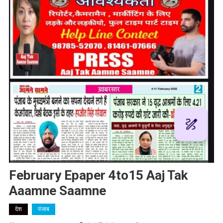
February Epaper 4to15 Aaj Tak
Aaamne Saamne
देश
पंजाब