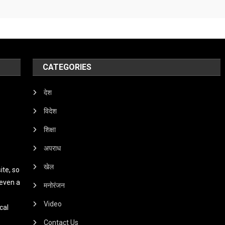
CATEGORIES
देश
विदेश
शिक्षा
अपराध
खेल
te, so
 even a
मनोरंजन
Video
cal
Contact Us