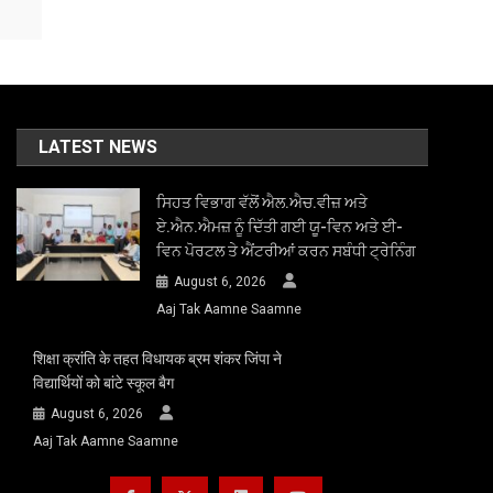
LATEST NEWS
ਸਿਹਤ ਵਿਭਾਗ ਵੱਲੋਂ ਐਲ.ਐਚ.ਵੀਜ਼ ਅਤੇ
ਏ.ਐਨ.ਐਮਜ਼ ਨੂੰ ਦਿੱਤੀ ਗਈ ਯੂ-ਵਿਨ ਅਤੇ ਈ-
ਵਿਨ ਪੋਰਟਲ ਤੇ ਐਂਟਰੀਆਂ ਕਰਨ ਸਬੰਧੀ ਟ੍ਰੇਨਿੰਗ
August 6, 2026
Aaj Tak Aamne Saamne
शिक्षा क्रांति के तहत विधायक ब्रम शंकर जिंपा ने
विद्यार्थियों को बांटे स्कूल बैग
August 6, 2026
Aaj Tak Aamne Saamne