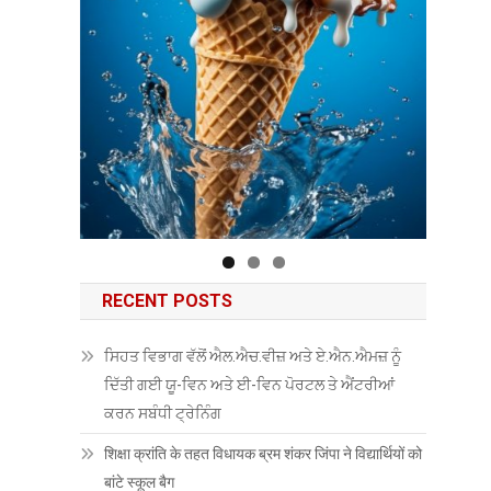
RECENT POSTS
ਸਿਹਤ ਵਿਭਾਗ ਵੱਲੋਂ ਐਲ.ਐਚ.ਵੀਜ਼ ਅਤੇ ਏ.ਐਨ.ਐਮਜ਼ ਨੂੰ
ਦਿੱਤੀ ਗਈ ਯੂ-ਵਿਨ ਅਤੇ ਈ-ਵਿਨ ਪੋਰਟਲ ਤੇ ਐਂਟਰੀਆਂ
ਕਰਨ ਸਬੰਧੀ ਟ੍ਰੇਨਿੰਗ
शिक्षा क्रांति के तहत विधायक ब्रम शंकर जिंपा ने विद्यार्थियों को
बांटे स्कूल बैग