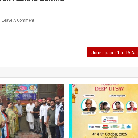
On
Leave A Comment
August
Epaper
16
To
31
Aaj
Tak
Aamne
Samne