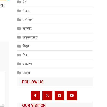
देश
ा दीप
पंजाब
मनोरंजन
राजनीति
लाइफस्टाइल
विदेश
शिक्षा
स्वास्थ्य
ਪੰਜਾਬ
FOLLOW US
OUR VISITOR