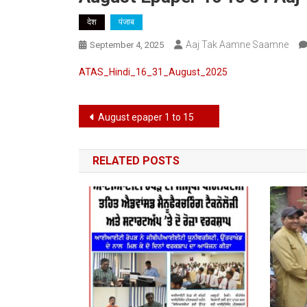
देश
पंजाब
Aaj Tak Aamne Saamne
September 4, 2025
ATAS_Hindi_16_31_August_2025
Post
August epaper 1 to 15
navigation
RELATED POSTS