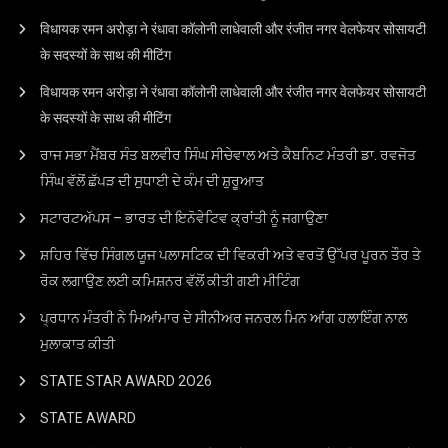
विधायक रमन अरोड़ा ने रंधावा कॉलोनी लाधेवाली और रंजीत नगर वेलफेयर सोसायटी
के सदस्यों के साथ की मीटिंग
विधायक रमन अरोड़ा ने रंधावा कॉलोनी लाधेवाली और रंजीत नगर वेलफेयर सोसायटी
के सदस्यों के साथ की मीटिंग
ਰਾਜ ਸਭਾ ਮੈਂਬਰ ਸੰਤ ਬਲਵੀਰ ਸਿੰਘ ਸੀਚੇਵਾਲ ਅਤੇ ਕੈਬਨਿਟ ਮੰਤਰੀ ਡਾ. ਰਵਜੋਤ
ਸਿੰਘ ਵੱਲੋਂ ਛੱਪੜ ਦੀ ਸੁਧਾਈ ਦੇ ਕੰਮ ਦੀ ਸ਼ੁਰੂਆਤ
ਸਟਾਰਟਅੱਪਸ – ਭਾਰਤ ਦੀ ਇਨੋਵੇਟਿਵ ਕ੍ਰਾਂਤੀ ਨੂੰ ਜਗਾਉਣਾ
ਸ਼ਹਿਰ ਵਿੱਚ ਸਿੰਗਲ ਯੂਜ ਪਲਾਸਟਿਕ ਦੀ ਵਿਕਰੀ ਅਤੇ ਵਰਤੋਂ ਉੱਪਰ ਪੂਰਨ ਤੌਰ ਤੇ
ਰੋਕ ਲਗਾਉਣ ਲਈ ਕਮਿਸ਼ਨਰ ਵੱਲੋਂ ਕੀਤੀ ਗਈ ਮੀਟਿੰਗ
ਪ੍ਰਧਾਨ ਮੰਤਰੀ ਨੇ ਮਿਆਂਮਾਰ ਦੇ ਸੀਨੀਅਰ ਜਨਰਲ ਮਿਨ ਆਂਗ ਹਲਾਇੰਗ ਨਾਲ
ਮੁਲਾਕਾਤ ਕੀਤੀ
STATE STAR AWARD 2O26
STATE AWARD