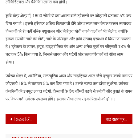
लॉजिस्टिक्स और पैकेजिंग लागत कम होगी।
कृषि यंत्र क्षेत्र में, 1800 सीसी से कम क्षमता वाले ट्रैक्टरों पर जीएसटी घटाकर 5% कर
दिया गया है। इससे ट्रैक्टर अधिक किफायती होंगे और इसका लाभ केवल फसल उत्पादक
किसानों को ही नहीं बल्कि पशुपालन और मिश्रित खेती करने वालों को भी मिलेगा, क्योंकि
इनका उपयोग चारे की खेती, चारे के परिवहन और कृषि उत्पाद प्रबंधन में किया जा सकता
है। ट्रैक्टर के टायर, ट्यूब, हाइड्रोलिक पंप और अन्य अनेक पुर्जों पर जीएसटी 18% से
घटाकर 5% किया गया है, जिससे लागत और घटेगी और सहकारिताओं को सीधा लाभ
होगा।
उर्वरक क्षेत्र में, अमोनिया, सल्फ्यूरिक अम्ल और नाइट्रिक अम्ल जैसे प्रमुख कच्चे माल पर
जीएसटी 18% से घटाकर 5% कर दिया गया है। इससे उल्टा कर ढांचा सुधरेगा, उर्वरक
कंपनियों की इनपुट लागत घटेगी, किसानों के लिए कीमतें बढ़ने से रुकेंगी और बुवाई के समय
पर किफायती उर्वरक उपलब्ध होंगे। इसका सीधा लाभ सहकारिताओं को होगा।
Post
ਲਿਟਲ ਕਿੰਗਡਮ ਇੰਟਰਨੈਸ਼ਨਲ ਸਕੂਲ ਨੇ ਹੜ੍ਹ ਪੀੜਤਾਂ ਦੀ ਮਦਦ
बाढ़ राहत प्रयासों में कैबिनेट मंत्री, ‘आप’ के सांसद और विधायक कर रहे हैं मिसाली अगुवाई
navigation