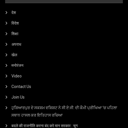
देश
विदेश
शिक्षा
अपराध
खेल
मनोरंजन
Video
Contact Us
Join Us
ਹੁਸ਼ਿਆਰਪੁਰ ਦੇ ਸਕਸ਼ਮ ਵਸ਼ਿਸ਼ਟ ਨੇ ਸੀ.ਏ.ਜੀ. ਦੀ ਕੌਮੀ ਪ੍ਰੀਖਿਆ ‘ਚ ਪਹਿਲਾ
ਸਥਾਨ ਹਾਸਲ ਕਰ ਇਤਿਹਾਸ ਰਚਿਆ
बदले की राजनीति करना बंद करे मान सरकार : चुग