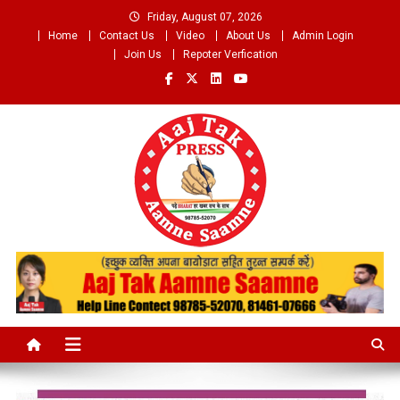
Skip
Friday, August 07, 2026
to
Home
Contact Us
Video
About Us
Admin Login
content
Join Us
Repoter Verfication
Aaj Tak Aamne Saamne.com