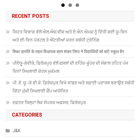
RECENT POSTS
ਸਿਹਤ ਵਿਭਾਗ ਵੱਲੋਂ ਐਲ.ਐਚ.ਵੀਜ਼ ਅਤੇ ਏ.ਐਨ.ਐਮਜ਼ ਨੂੰ ਦਿੱਤੀ ਗਈ ਯੂ-ਵਿਨ
ਅਤੇ ਈ-ਵਿਨ ਪੋਰਟਲ ਤੇ ਐਂਟਰੀਆਂ ਕਰਨ ਸਬੰਧੀ ਟ੍ਰੇਨਿੰਗ
शिक्षा क्रांति के तहत विधायक ब्रम शंकर जिंपा ने विद्यार्थियों को बांटे स्कूल बैग
ਪੀਏਯੂੑ-ਕੇਵੀਕੇ, ਫਿਰੋਜ਼ਪੁਰ ਵੱਲੋਂ ਫਸਲਾਂ ਦੀ ਰਹਿੰਦ-ਖੂੰਹਦ ਦੀ ਸੰਭਾਲ ਤਹਿਤ ਪੰਜ
ਦਿਨਾਂ ਸਿਖਲਾਈ ਕੋਰਸ ਮੁਕੰਮਲ
ਪੀ. ਏ. ਯੂ.-ਕੇ.ਵੀ.ਕੇ. ਫ਼ਿਰੋਜ਼ਪੁਰ ਵਿਖੇ ਸਾਬਣ ਅਤੇ ਸਫ਼ਾਈ ਪਦਾਰਥ ਬਣਾਉਣ ਸਬੰਧੀ
ਕਿੱਤਾ ਮੁੱਖੀ ਸਿਖਲਾਈ ਕੈਂਪ ਆਯੋਜਿਤ
ਦਫ਼ਤਰ ਜ਼ਿਲ੍ਹਾ ਲੋਕ ਸੰਪਰਕ ਅਫ਼ਸਰ, ਫ਼ਿਰੋਜ਼ਪੁਰ
CATEGORIES
J&K