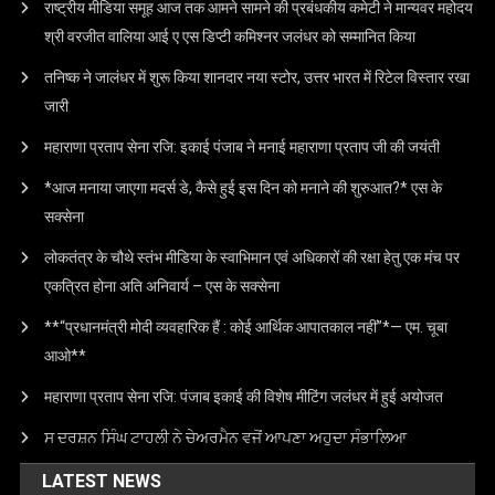
राष्ट्रीय मीडिया समूह आज तक आमने सामने की प्रबंधकीय कमेटी ने मान्यवर महोदय
श्री वरजीत वालिया आई ए एस डिप्टी कमिश्नर जलंधर को सम्मानित किया
तनिष्क ने जालंधर में शुरू किया शानदार नया स्टोर, उत्तर भारत में रिटेल विस्तार रखा
जारी
महाराणा प्रताप सेना रजि: इकाई पंजाब ने मनाई महाराणा प्रताप जी की जयंती
*आज मनाया जाएगा मदर्स डे, कैसे हुई इस दिन को मनाने की शुरुआत?* एस के
सक्सेना
लोकतंत्र के चौथे स्तंभ मीडिया के स्वाभिमान एवं अधिकारों की रक्षा हेतु एक मंच पर
एकत्रित होना अति अनिवार्य – एस के सक्सेना
**“प्रधानमंत्री मोदी व्यवहारिक हैं : कोई आर्थिक आपातकाल नहीं”*— एम. चूबा
आओ**
महाराणा प्रताप सेना रजि: पंजाब इकाई की विशेष मीटिंग जलंधर में हुई अयोजत
ਸ ਦਰਸ਼ਨ ਸਿੰਘ ਟਾਹਲੀ ਨੇ ਚੇਅਰਮੈਨ ਵਜੋਂ ਆਪਣਾ ਅਹੁਦਾ ਸੰਭਾਲਿਆ
LATEST NEWS