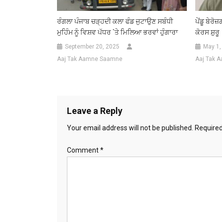
ਰੰਗਲਾ ਪੰਜਾਬ ਚੜ੍ਹਦੀ ਕਲਾ ਫੰਡ ਜੁਟਾਉਣ ਸਬੰਧੀ
ਪੇਂਡੂ ਬੇਰ
ਮੁਹਿੰਮ ਨੂੰ ਵਿਸ਼ਵ ਪੱਧਰ `ਤੇ ਮਿਲਿਆ ਭਰਵਾਂ ਹੁੰਗਾਰਾ
ਕੋਰਸ ਸ਼ੁਰੂ
September 20, 2025
May 1,
Aaj Tak Aamne Saamne
Aaj Tak 
Leave a Reply
Your email address will not be published.
Required
Comment
*