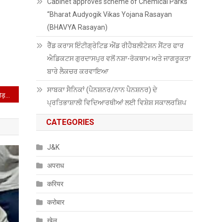
Cabinet approves scheme of Chemical Parks
“Bharat Audyogik Vikas Yojana Rasayan
(BHAVYA Rasayan)
ਰੈੱਡ ਕਰਾਸ ਇੰਟੀਗ੍ਰੇਟਿਡ ਐਂਡ ਰੀਹੈਬਲੀਟੇਸ਼ਨ ਸੈਂਟਰ ਫਾਰ
ਐਡਿਕਟਸ ਗੁਰਦਾਸਪੁਰ ਵਲੋਂ ਨਸ਼ਾ-ਰੋਕਥਾਮ ਅਤੇ ਜਾਗਰੂਕਤਾ
ਬਾਰੇ ਲੈਕਚਰ ਕਰਵਾਇਆ
ਸਾਬਕਾ ਸੈਨਿਕਾਂ (ਪੈਨਸ਼ਨਰ/ਨਾਨ ਪੈਨਸ਼ਨਰ) ਦੇ
सुनाम क्षेत्र के चीमा में 5.06 करोड़ रुपये की लागत से निर्मित बस स्टैंड
ਪ੍ਰਤਿਭਾਸ਼ਾਲੀ ਵਿਦਿਆਰਥੀਆਂ ਲਈ ਵਿਸ਼ੇਸ਼ ਸਕਾਲਰਸ਼ਿਪ
CATEGORIES
J&K
अपराध
करियर
करोबार
खेल