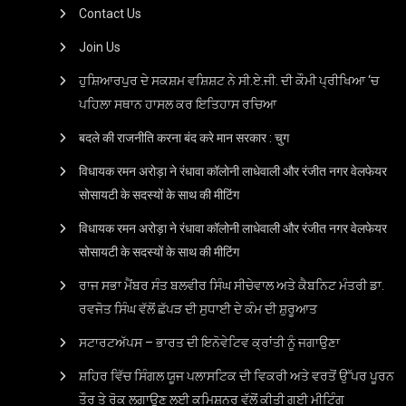
Contact Us
Join Us
ਹੁਸ਼ਿਆਰਪੁਰ ਦੇ ਸਕਸ਼ਮ ਵਸ਼ਿਸ਼ਟ ਨੇ ਸੀ.ਏ.ਜੀ. ਦੀ ਕੌਮੀ ਪ੍ਰੀਖਿਆ ‘ਚ
ਪਹਿਲਾ ਸਥਾਨ ਹਾਸਲ ਕਰ ਇਤਿਹਾਸ ਰਚਿਆ
बदले की राजनीति करना बंद करे मान सरकार : चुग
विधायक रमन अरोड़ा ने रंधावा कॉलोनी लाधेवाली और रंजीत नगर वेलफेयर
सोसायटी के सदस्यों के साथ की मीटिंग
विधायक रमन अरोड़ा ने रंधावा कॉलोनी लाधेवाली और रंजीत नगर वेलफेयर
सोसायटी के सदस्यों के साथ की मीटिंग
ਰਾਜ ਸਭਾ ਮੈਂਬਰ ਸੰਤ ਬਲਵੀਰ ਸਿੰਘ ਸੀਚੇਵਾਲ ਅਤੇ ਕੈਬਨਿਟ ਮੰਤਰੀ ਡਾ.
ਰਵਜੋਤ ਸਿੰਘ ਵੱਲੋਂ ਛੱਪੜ ਦੀ ਸੁਧਾਈ ਦੇ ਕੰਮ ਦੀ ਸ਼ੁਰੂਆਤ
ਸਟਾਰਟਅੱਪਸ – ਭਾਰਤ ਦੀ ਇਨੋਵੇਟਿਵ ਕ੍ਰਾਂਤੀ ਨੂੰ ਜਗਾਉਣਾ
ਸ਼ਹਿਰ ਵਿੱਚ ਸਿੰਗਲ ਯੂਜ ਪਲਾਸਟਿਕ ਦੀ ਵਿਕਰੀ ਅਤੇ ਵਰਤੋਂ ਉੱਪਰ ਪੂਰਨ
ਤੌਰ ਤੇ ਰੋਕ ਲਗਾਉਣ ਲਈ ਕਮਿਸ਼ਨਰ ਵੱਲੋਂ ਕੀਤੀ ਗਈ ਮੀਟਿੰਗ